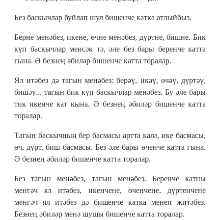
Без баскычлар буйлап шул бишенче катка атлыйбыз.
Берне менәбез, икене, өчне менәбез, дүртне, бишне. Бик
күп баскычлар менсәк тә, әле без бары беренче катта
гына. Ә безнең әбиләр бишенче катта торалар.
Ял итәбез дә тагын менәбез: берәү, икәү, өчәү, дүртәү,
бишәү... тагын бик күп баскычлар менәбез. Бу әле бары
тик икенче кат кына. Ә безнең әбиләр бишенче катта
торалар.
Тагын баскычның бер басмасы артта кала, ике басмасы,
өч, дүрт, биш басмасы. Без әле бары өченче катта гына.
Ә безнең әбиләр бишенче катта торалар.
Без тагын менәбез, тагын менәбез. Беренче катны
менгәч ял итәбез, икенчене, өченчене, дүртенчене
менгәч ял итәбез дә бишенче катка менеп җитәбез.
Безнең әбиләр менә шушы бишенче катта торалар.