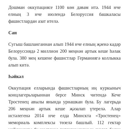
Дошман оккупациясе 1100 көн дәвам итә. 1944 нче
елның 3 нче июлендә Белоруссия башкаласы
фашистлардан азат ителә.
Сан
Сугыш башланганнан алып 1944 нче елның җәенә кадәр
Белоруссиядә 2 миллион 200 меңнән артык кеше һәлак
була. 380 мең кешене фашистлар Германиягә коллыкка
алып китә.
Һәйкәл
Оккупация елларында фашистларның иң куркыныч
концлагерьларыннан берсе Минск читендә Кече
Тростенец авылы янында урнашкан була. Бу лагерьда
206 меңнән артык кеше җәзалап үтерелә. Алар
истәлегенә 2014 нче елда Минскта «Тростенец»
мемориаль комплексы төзелә башлый. 112 гектар