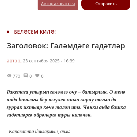
Авторизоваться
Отправить
БЕЛӘСЕМ КИЛӘ!
Заголовок: Галәмдәге гадәтләр
автор,
23 сентября 2025 - 16:39
770
0
0
Ракетага утырып галәмгә очу – батырлык. Ә менә
анда һичьюгы бер тәүлек яшәп карау тагын да
зуррак ихтыяр көче таләп итә. Чөнки анда башка
гадәтләргә өйрәнергә туры киләчәк.
Караватта йоклармын, димә