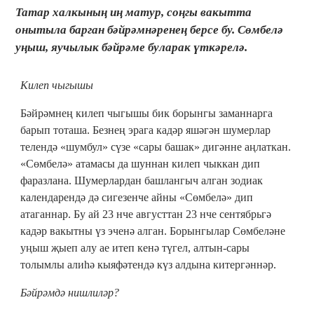
Татар халкының иң матур, соңгы вакытта
онытыла барган бәйрәмнәренең берсе бу. Сөмбелә
уңыш, яучылык бәйрәме буларак үткәрелә.
Килеп чыгышы
Бәйрәмнең килеп чыгышы бик борынгы заманнарга
барып тоташа. Безнең эрага кадәр яшәгән шумерлар
телендә «шумбул» сүзе «сары башак» дигәнне аңлаткан.
«Сөмбелә» атамасы да шуннан килеп чыккан дип
фаразлана. Шумерлардан башлангыч алган зодиак
календарендә дә сигезенче айны «Сөмбелә» дип
атаганнар. Бу ай 23 нче августтан 23 нче сентябрьгә
кадәр вакытны үз эченә алган. Борынгылар Сөмбеләне
уңыш җыеп алу ае итеп кенә түгел, алтын-сары
толымлы алиһә кыяфәтендә күз алдына китергәннәр.
Бәйрәмдә нишлиләр?