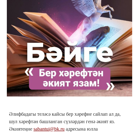
Әлифбадагы теләсә кайсы бер хәрефне сайлап ал да,
шул хәрефтән башланган сүзләрдән генә әкият яз.
Әкиятеңне
sabantui@bk.ru
адресына юлла