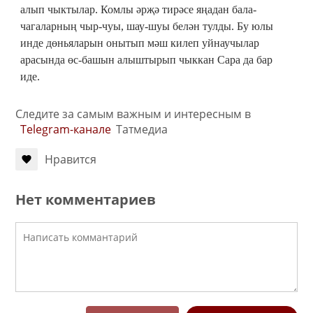
алып чыктылар. Комлы әрҗә тирәсе яңадан бала-
чагаларның чыр-чуы, шау-шуы белән тулды. Бу юлы
инде дөньяларын онытып мәш килеп уйнаучылар
арасында өс-башын алыштырып чыккан Сара да бар
иде.
Следите за самым важным и интересным в
Telegram-канале
Татмедиа
Нравится
Нет комментариев