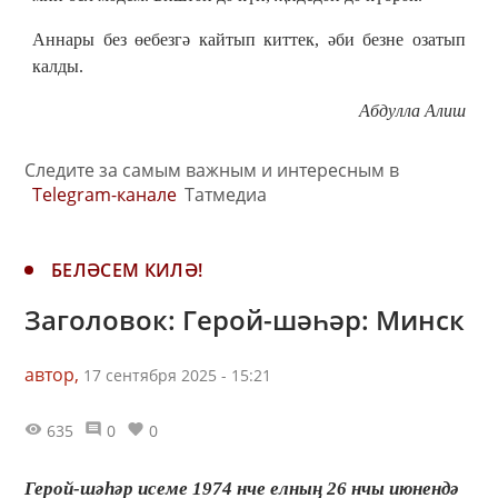
Аннары без өебезгә кайтып киттек, әби безне озатып
калды.
Абдулла Алиш
Следите за самым важным и интересным в
Telegram-канале
Татмедиа
БЕЛӘСЕМ КИЛӘ!
Заголовок: Герой-шәһәр: Минск
автор,
17 сентября 2025 - 15:21
635
0
0
Герой-шәһәр исеме 1974 нче елның 26 нчы июнендә