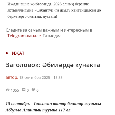
Иҗади эшне җибәргәндә, 2026 елның беренче
яртыеллыгына «Сабантуй»га язылу квитанциясен дә
беркетергә онытма, дустым!
Следите за самым важным и интересным в
Telegram-канале
Татмедиа
ИҖАТ
Заголовок: Әбиләрдә кунакта
автор,
18 сентября 2025 - 15:33
1355
0
0
15 сентябрь - Танылган татар балалар язучысы
Абдулла Алишның тууына 117 ел.