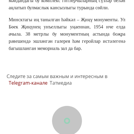
мәйдандагы бу комплекс гитлерчыларның сүзләр белән
аңлатып булмаслык кансызлыгы турында сөйли.
Минсктагы иң танылган һәйкәл – Җиңү монументы. Ул
Бөек Җиңүнең унъеллыгы уңаеннан, 1954 нче елда
ачыла. 38 метрлы бу монументның астында боҗра
рәвешендә эшләнгән галерея һәм геройлар истәлегенә
багышланган мемориаль зал да бар.
Следите за самым важным и интересным в
Telegram-канале
Татмедиа