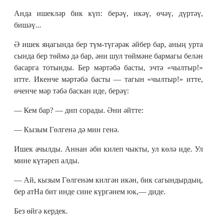
Анда ишекләр бик күп: берәү, икәү, өчәү, дүртәү,
бишәү...
Ә ишек яңагында бер түм-түгәрәк әйбер бар, аның урта
сында бер төймә дә бар, әни шул төймәне бармагы белән
басарга тотынды. Бер мәртәбә басты, эчтә «чылтыр!»
итте. Икенче мәртәбә басты — тагын «чылтыр!» итте,
өченче мәр тәбә баскан иде, берәү:
— Кем бар? — дип сорады. Әни әйтте:
— Кызым Гөлгенә дә мин генә.
Ишек ачылды. Аннан әби килеп чыкты, ул көлә иде. Ул
мине күтәреп алды.
— Ай, кызым Гөлгенәм килгән икән, бик сагындырдың,
бер атНа бит инде сине күргәнем юк,— диде.
Без өйгә кердек.