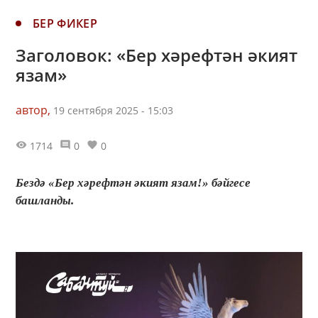
БЕР ФИКЕР
Заголовок: «Бер хәрефтән әкият
язам»
автор,
19 сентября 2025 - 15:03
1714
0
0
Бездә «Бер хәрефтән әкият язам!» бәйгесе
башланды.