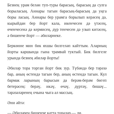
Безнең урам белән туп-туры барасың, барасың да сулга
борыласың. Аннары тагын барасың-барасың да уңга
боры ласың. Аннары бер урамга борылып керәсең дә,
кырыйдан бер йорт кала, икенчесен дә үтәсең,
өченчесенә дә кермисең, дүр тенчесен дә узып китәсең,
ә бишенче йорт — әбиләрнеке.
Беркөнне мин бик яхшы билгеләп кайттым. Аларның
йорты каршында гына трамвай туктый. Бик билгеле
урында безнең әбиләр йорты!
Әбиләр тора торган йорт бик зур. Түбәндә бер тәрәзә
бар, аның өстендә тагын бер, аның өстендә тагын. Кул
бармак ларының барысын да берәм-берәм бөгеп
бетерәсең: берәү, икәү, өчәү, дүртәү, бишәү...
тәрәзәләренең очына чыга ал массың.
Әни әйтә:
— Әбиләрең бишенче катта торалар,— ди.