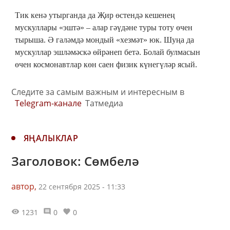
Тик кенә утырганда да Җир өстендә кешенең
мускуллары «эштә» – алар гәүдәне туры тоту өчен
тырыша. Ә галәмдә мондый «хезмәт» юк. Шуңа да
мускуллар эшләмәскә өйрәнеп бетә. Болай булмасын
өчен космонавтлар көн саен физик күнегүләр ясый.
Следите за самым важным и интересным в
Telegram-канале
Татмедиа
ЯҢАЛЫКЛАР
Заголовок: Сөмбелә
автор,
22 сентября 2025 - 11:33
1231
0
0