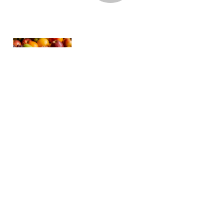
Тәмле тест
Кешенең холкын аның нинди җиләк-җимеш яратуына карап
та белеп була икән! Бирелгән җиләк-җимешләр арасыннан
берсен сайла. Тасвирлама сиңа туры киләме?
91
0
0