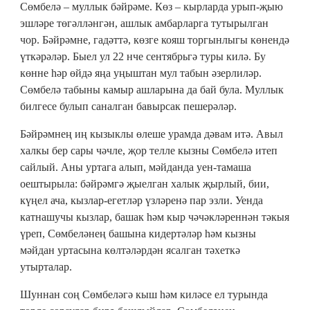
Сөмбелә – муллык бәйрәме. Көз – кырларда урып-җыю
эшләре төгәлләнгән, ашлык амбарларга тутырылган
чор. Бәйрәмне, гадәттә, көзге кояш торгынлыгы көнендә
үткәрәләр. Быел ул 22 нче сентябрьгә туры килә. Бу
көнне һәр өйдә яңа уңыштан мул табын әзерлиләр.
Сөмбелә табыны камыр ашларына да бай була. Муллык
билгесе булып саналган бавырсак пешерәләр.
Бәйрәмнең иң кызыклы өлеше урамда дәвам итә. Авыл
халкы бер сары чәчле, җор телле кызны Сөмбелә итеп
сайлый. Аны уртага алып, мәйданда уен-тамаша
оештырыла: бәйрәмгә җыелган халык җырлый, бии,
күңел ача, кызлар-егетләр үзләренә пар эзли. Уенда
катнашучы кызлар, башак һәм кыр чәчәкләреннән тәкыя
үреп, Сөмбеләнең башына кидертәләр һәм кызны
мәйдан уртасына көлтәләрдән ясалган тәхеткә
утырталар.
Шуннан соң Сөмбеләгә кыш һәм киләсе ел турында