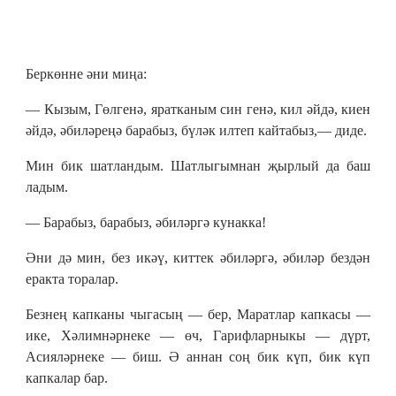
Беркөнне әни миңа:
— Кызым, Гөлгенә, яратканым син генә, кил әйдә, киен
әйдә, әбиләреңә барабыз, бүләк илтеп кайтабыз,— диде.
Мин бик шатландым. Шатлыгымнан җырлый да баш
ладым.
— Барабыз, барабыз, әбиләргә кунакка!
Әни дә мин, без икәү, киттек әбиләргә, әбиләр бездән
еракта торалар.
Безнең капканы чыгасың — бер, Маратлар капкасы —
ике, Хәлимнәрнеке — өч, Гарифларныкы — дүрт,
Асияләрнеке — биш. Ә аннан соң бик күп, бик күп
капкалар бар.