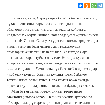
— Карасана, кара, Сара укырга бара!.. Әлеге яңалык иң
әүвәле нәни оныклары белән ишегалдына чыккан
әбиләрне, гәп сатып утырган апаларны хәйранга
калдырды: «Күрче, зинһар, кай арада үсеп җиткән диген
син аны!» Ә инде Сара үзе күренгәч, комлы әрҗә эчендә
уйнап утырган бала-чагалар да гаҗәпләнүдән
авызларын ачып тынып калдылар. Ул иртәдә Сара,
чыннан да, карап туймаслык иде. Өстендә күз явын
алырлык ак алъяпкыч, аякларында сыек саргылт төстәге
өр-яңа сандаллар. Чәчләренә күк йөзе кебек җете зәңгәр
«күбәләк» кунган. Янында кулына чәчәк бәйләме
тоткан әнисе белән әтисе. Сара комлы әрҗә эчендә
җыелган дус-ишләре янына килмичә булдыра алмады.
— Мин бүтән сезнең белән уйный алмам инде...
Мәктәпкә укырга барам... Көннең икенче яртысында
әбиләр, апалар үзләренең оныкларын янә ишегалдына