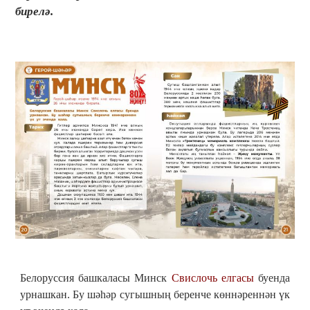
бирелә.
Белоруссия башкаласы Минск
Свислочь елгасы
буенда
урнашкан. Бу шәһәр сугышның беренче көннәреннән үк