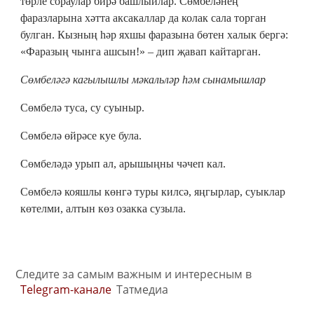
төрле сораулар бирә башлыйлар. Сөмбеләнең
фаразларына хәтта аксакаллар да колак сала торган
булган. Кызның һәр яхшы фаразына бөтен халык бергә:
«Фаразың чынга ашсын!» – дип җавап кайтарган.
Сөмбеләгә кагылышлы мәкальләр һәм сынамышлар
Сөмбелә туса, су суыныр.
Сөмбелә өйрәсе куе була.
Сөмбеләдә урып ал, арышыңны чәчеп кал.
Сөмбелә кояшлы көнгә туры килсә, яңгырлар, суыклар
көтелми, алтын көз озакка сузыла.
Следите за самым важным и интересным в
Telegram-канале
Татмедиа