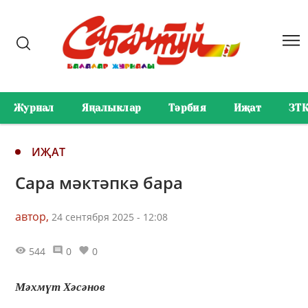
Журнал
Яңалыклар
Тәрбия
Иҗат
ЗТ
ИҖАТ
Сара мәктәпкә бара
автор,
24 сентября 2025 - 12:08
544
0
0
Мәхмүт Хәсәнов