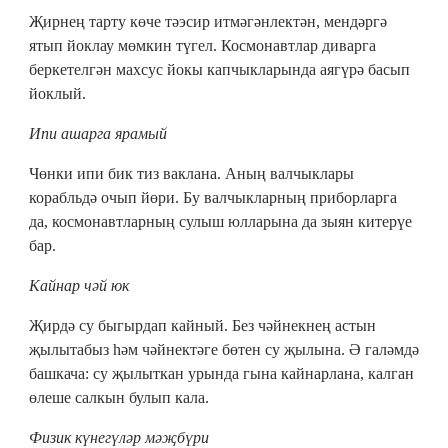
Җирнең тарту көче тәэсир итмәгәнлектән, мендәргә
ятып йоклау мөмкин түгел. Космонавтлар диварга
беркетелгән махсус йокы капчыкларында аягүрә басып
йоклый.
Ипи ашарга ярамый
Чөнки ипи бик тиз ваклана. Аның валчыклары
корабльдә очып йөри. Бу валчыкларның приборларга
да, космонавтларның сулыш юлларына да зыян китерүе
бар.
Кайнар чәй юк
Җирдә су быгырдап кайный. Без чәйнекнең астын
җылытабыз һәм чәйнектәге бөтен су җылына. Ә галәмдә
башкача: су җылыткан урында гына кайнарлана, калган
өлеше салкын булып кала.
Физик күнегүләр мәҗбүри