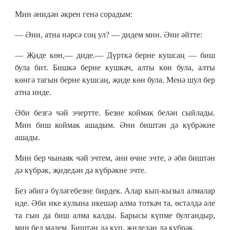
Мин әнидән әкрен генә сорадым:
— Әни, атна нәрсә соң ул? — дидем мин. Әни әйтте:
— Җиде көн,— диде.— Дүрткә берне кушсаң — биш
була бит. Бишкә берне кушкач, алты көн була, алты
көнгә тагын берне кушсаң, җиде көн була. Менә шул бер
атна инде.
Әби безгә чәй эчертте. Безне коймак белән сыйлады.
Мин биш коймак ашадым. Әни биштән дә күбрәкне
ашады.
Мин бер чынаяк чәй эчтем, әни өчне эчте, ә әби биштән
дә күбрәк, җидедән дә күбрәкне эчте.
Без әбигә бүләгебезне бирдек. Алар кып-кызыл алмалар
иде. Әби ике кулына икешәр алма тоткач та, өстәлдә әле
та гын да биш алма калды. Барысы күпме булгандыр,
мин бел мәдем. Биштән дә күп, җидедән дә күбрәк.