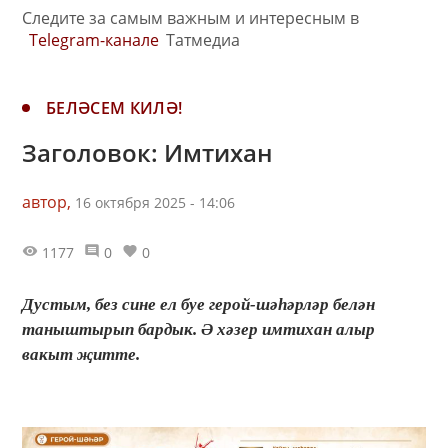
Следите за самым важным и интересным в
Telegram-канале
Татмедиа
БЕЛӘСЕМ КИЛӘ!
Заголовок: Имтихан
автор,
16 октября 2025 - 14:06
1177
0
0
Дустым, без сине ел буе герой-шәһәрләр белән
таныштырып бардык. Ә хәзер имтихан алыр
вакыт җитте.