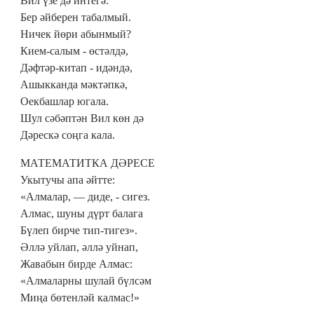
Вил үзе дә интегә:
Бер әйберен табалмый.
Ничек йөри абынмый?
Кием-салым - өстәлдә,
Дәфтәр-китап - идәндә,
Ашыкканда мәктәпкә,
Оекбашлар югала.
Шул сәбәптән Вил көн дә
Дәрескә соңга кала.
МАТЕМАТИТКА ДӘРЕСЕ
Укытучы апа әйтте:
«Алмалар, — диде, - сигез.
Алмас, шуны дүрт балага
Бүлеп бирче тип-тигез».
Әллә уйлап, әллә уйнап,
Жавабын бирде Алмас:
«Алмаларны шулай бүлсәм
Миңа бөтенләй калмас!»