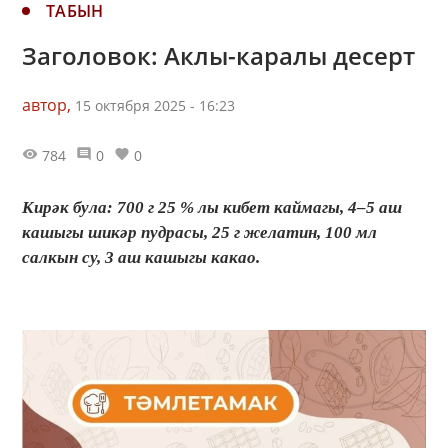
ТАБЫН
Заголовок: Аклы-каралы десерт
автор,
15 октября 2025 - 16:23
784
0
0
Кирәк була: 700 г 25 % лы кибет каймагы, 4–5 аш
кашыгы шикәр пудрасы, 25 г желатин, 100 мл
салкын су, 3 аш кашыгы какао.