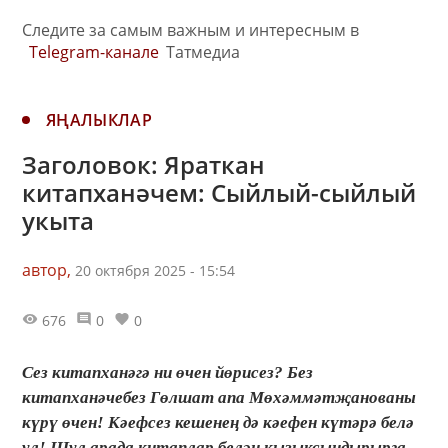
Следите за самым важным и интересным в
Telegram-канале
Татмедиа
ЯҢАЛЫКЛАР
Заголовок: Яраткан
китапханәчем: Сыйлый-сыйлый
укыта
автор,
20 октября 2025 - 15:54
676
0
0
Сез китапханәгә ни өчен йөрисез? Без
китапханәчебез Гөлшат апа Мөхәммәтҗанованы
күрү өчен! Кәефсез кешенең дә кәефен күтәрә белә
ул! Шул арада китаплар белән кызыксындырырга