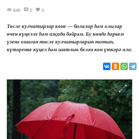
848
0
0
Төсле кулчатырлар көне — балалар һәм олылар
өчен күңелле һәм иҗади бәйрәм. Бу көндә һәркем
үзенә ошаган төсле кулчатырларын тотып,
күтәренке күңел һәм шатлык белән көн үткәрә ала.