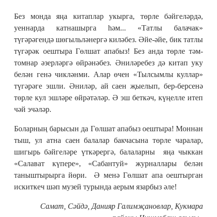
Без монда яңа китаплар укырга, төрле бәйгеләрдә,
уеннарда катнашырга һәм... «Татлы балачак»
түгәрәгендә шөгыльләнергә киләбез. Әйе-әйе, бик татлы
түгәрәк оештыра Гөлшат апабыз! Без анда төрле тәм-
томнар әзерләргә өйрәнәбез. Әниләребез дә китап уку
белән генә чикләнми. Алар өчен «Тылсымлы куллар»
түгәрәге эшли. Әниләр, ай саен җыелып, бер-берсенә
төрле кул эшләре өйрәтәләр. Ә эш беткәч, күңелле итеп
чәй эчәләр.
Боларның барысын да Гөлшат апабыз оештыра! Моннан
тыш, ул атна саен балалар бакчасына төрле чаралар,
шигырь бәйгеләре үткәрергә, балаларны яңа чыккан
«Салават күпере», «Сабантуй» журналлары белән
таныштырырга йөри. Ә менә Гөлшат апа оештырган
искиткеч шәп музей турында аерым язарбыз әле!
Самат, Сәйдә, Данияр Галимҗановлар, Кукмара