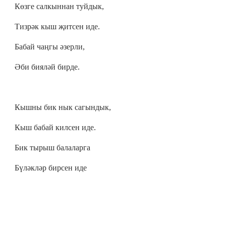
Көзге салкыннан туйдык,
Тизрәк кыш җитсен иде.
Бабай чаңгы әзерли,
Әби бияләй бирде.
Кышны бик нык сагындык,
Кыш бабай килсен иде.
Бик тырыш балаларга
Бүләкләр бирсен иде