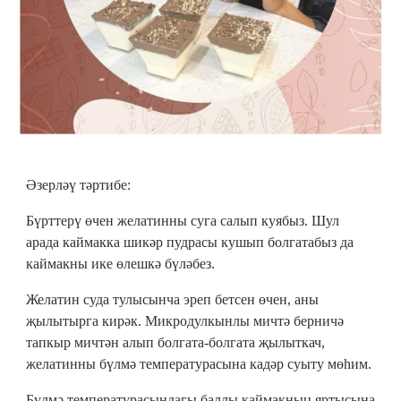
Әзерләү тәртибе:
Бүрттерү өчен желатинны суга салып куябыз. Шул
арада каймакка шикәр пудрасы кушып болгатабыз да
каймакны ике өлешкә бүләбез.
Желатин суда тулысынча эреп бетсен өчен, аны
җылытырга кирәк. Микродулкынлы мичтә берничә
тапкыр мичтән алып болгата-болгата җылыткач,
желатинны бүлмә температурасына кадәр суыту мөһим.
Бүлмә температурасындагы баллы каймакның яртысына