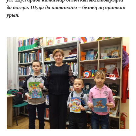
да өлгерә. Шуңа да китапханә – безнең иң яраткан
урын.