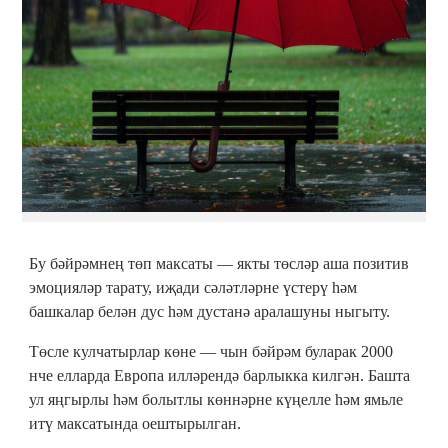
Бу бәйрәмнең төп максаты — якты төсләр аша позитив
эмоцияләр тарату, иҗади сәләтләрне үстерү һәм
башкалар белән дус һәм дустанә аралашуны ныгыту.
Төсле кулчатырлар көне — чын бәйрәм буларак 2000
нче елларда Европа илләрендә барлыкка килгән. Башта
ул яңгырлы һәм болытлы көннәрне күңелле һәм ямьле
итү максатында оештырылган.