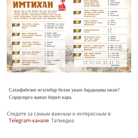
Сәхифәбезне игътибар белән укып бардыңмы икән?
Сорауларга җавап биреп кара.
Следите за самым важным и интересным в
Telegram-канале
Татмедиа