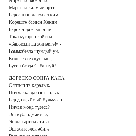
Айрат та чаба атта,
Марат та калмый артта.
Берсеннән дә түгел ким
Көрәштә безнең Хәким.
Барсын да егып атты -
Тәкә күтәреп кайтты.
«Барысын да җинәргә!» -
Һәммәбездә шундый уй.
Килегез сез кунакка,
Бүген бездә Сабантуй!
ДӘРЕСКӘ СОҢГА КАЛА
Оялтып та карадык,
Почмакка да бастырдык.
Бер дә җыймый бүлмәсен,
Ничек моңа түзәсе?
Эш күбәйде әнигә,
Эшләр артты әтигә,
Эш җитерлек әбигә.