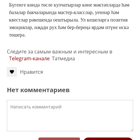
Бүгенге көндә төсле кулчатырлар көне мәктәпләрдә һәм
балалар бакчаларында мастер-класслар, уеннар һәм
квестлар рәвешендә оештырыла. Ул кешеләргә позитив
эмоцияләр, иҗади рух һәм бер-береңә ярдәм итүне искә
төшерә.
Следите за самым важным и интересным в
Telegram-канале
Татмедиа
Нравится
Нет комментариев