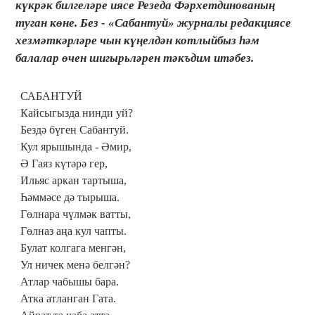
күкрәк билгеләре иясе Резеда Фәрхетдинованың
туган көне. Без - «Сабантуй» журналы редакциясе
хезмәткәрләре чын күңелдән котлыйбыз һәм
балалар өчен шигырьләрен тәкъдим итәбез.
САБАНТУЙ
Кайсыгызда нинди уй?
Бездә бүген Сабантуй.
Кул ярышында - Әмир,
Ә Гаяз күтәрә гер,
Ильяс аркан тартыша,
Һәммәсе дә тырыша.
Гөлнара чүлмәк ватты,
Гөлназ аңа кул чапты.
Булат колгага менгән,
Ул ничек менә белгән?
Атлар чабышы бара.
Атка атланган Гата.