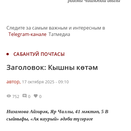
районы Чишмәбаш авылы
Следите за самым важным и интересным в
Telegram-канале
Татмедиа
САБАНТУЙ ПОЧТАСЫ
Заголовок: Кышны көтәм
автор,
17 октября 2025 - 09:10
752
0
0
Низамова Айзирәк, Яр Чаллы, 41 мәктәп, 5 В
сыйныфы, «Ак каурый» әдәби түгәрәге