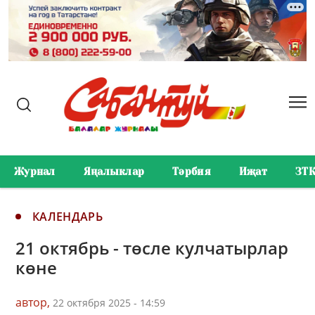
Журнал
Яңалыклар
Тәрбия
Иҗат
ЗТ
КАЛЕНДАРЬ
21 октябрь - төсле кулчатырлар
көне
автор,
22 октября 2025 - 14:59