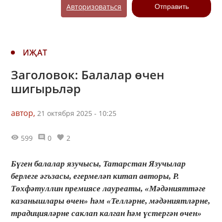
Авторизоваться
Отправить
ИҖАТ
Заголовок: Балалар өчен
шигырьләр
автор,
21 октября 2025 - 10:25
599
0
2
Бүген балалар язучысы, Татарстан Язучылар
берлеге әгъзасы, егермеләп китап авторы, Р.
Төхфәтуллин премиясе лауреаты, «Мәдәнияттәге
казанышлары өчен» һәм «Телләрне, мәдәниятләрне,
традицияләрне саклап калган һәм үстергән өчен»