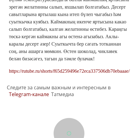
эрегән желатинны салып, яхшылап болгатабыз. Десерт
савытларына яртылаш кына итеп бүлеп чыгабыз һәм
суыткычка куябыз. Каймакның икенче яртысына какао
салып болгатабыз, калган желатинны өстибез. Караңгы
төскә кергән каймакны агы өстенә агызабыз. Аклы-
каралы десерт әзер! Суыткычта бер сәгать тотканнан
соң, аны ашарга мөмкин. Өстен шоколад, чикләвек
белән бизәсәгез, тагын да тәмле булачак!
https://rutube.ru/shorts/f65d259496e72eca337506db70ebaaae/
Следите за самым важным и интересным в
Telegram-канале
Татмедиа