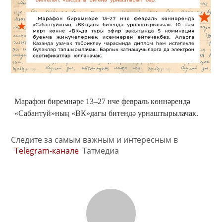
Марафон биремнәре 13–27 нче февраль көннәрендә
«Сабантуй»ның «ВК»дагы битендә урнаштырылачак.
Следите за самым важным и интересным в
Telegram-канале
Татмедиа