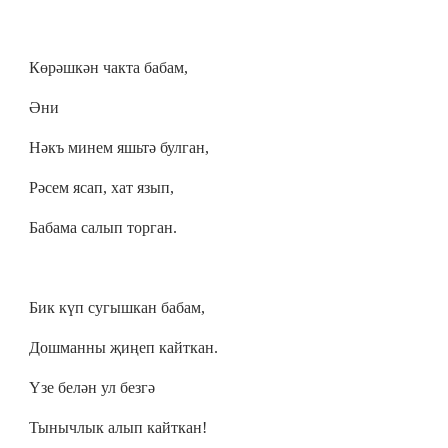
Көрәшкән чакта бабам,
Әни
Нәкъ минем яшьтә булган,
Рәсем ясап, хат язып,
Бабама салып торган.
Бик күп сугышкан бабам,
Дошманны җиңеп кайткан.
Үзе белән ул безгә
Тынычлык алып кайткан!