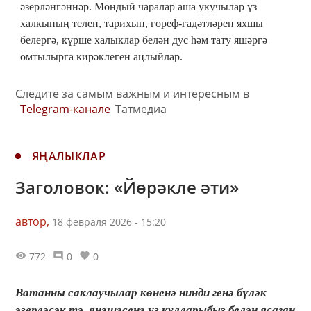
әзерләнгәннәр. Мондый чаралар аша укучылар үз
халкының телен, тарихын, гореф-гадәтләрен яхшы
белергә, күрше халыклар белән дус һәм тату яшәргә
омтылырга кирәклеген аңлыйлар.
Следите за самым важным и интересным в
Telegram-канале
Татмедиа
ЯҢАЛЫКЛАР
Заголовок: «Йөрәкле әти»
автор,
18 февраля 2026 - 15:20
772
0
0
Ватанны саклаучылар көненә нинди генә бүләк
әзерләсәк тә, янәшәсенә үз кулларыбыз белән ясаган