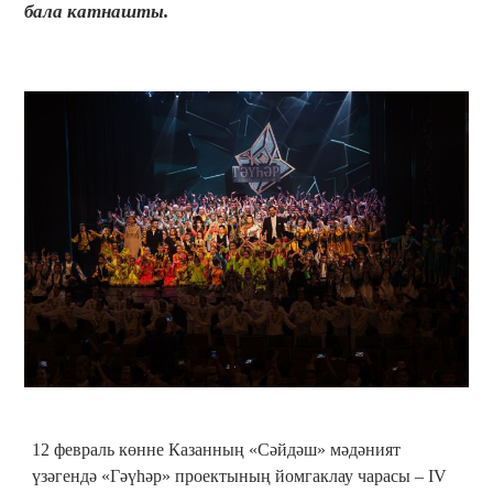
бала катнашты.
12 февраль көнне Казанның «Сәйдәш» мәдәният
үзәгендә «Гәүһәр» проектының йомгаклау чарасы – IV