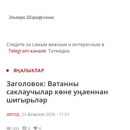
Эльмира Шәрифуллина
Следите за самым важным и интересным в
Telegram-канале
Татмедиа
ЯҢАЛЫКЛАР
Заголовок: Ватанны
саклаучылар көне уңаеннан
шигырьләр
автор,
23 февраля 2026 - 11:51
503
0
0