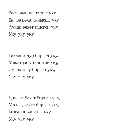
Раст, чын кеше эше уку,
Баг вә рәхәт җимеше уку,
Ачкан рәхәт ишеген уку,
Уку, уку, уку.
Гакылга нур биргән уку,
Мөкатдәс уй биргән уку,
Су юкта су биргән уку,
Уку, уку, уку.
Дәүләт, бәхет биргән уку,
Мөлек, тәхет биргән уку,
Безгә кирәк илла уку,
Уку, уку, уку.