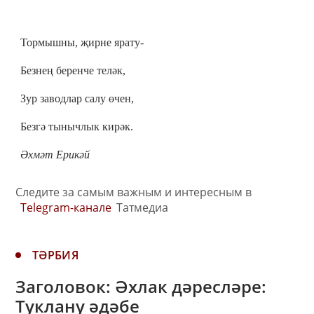
Тормышны, җирне ярату-
Безнең беренче теләк,
Зур заводлар салу өчен,
Безгә тынычлык кирәк.
Әхмәт Ерикәй
Следите за самым важным и интересным в
Telegram-канале
Татмедиа
ТӘРБИЯ
Заголовок: Әхлак дәресләре:
Туклану әдәбе