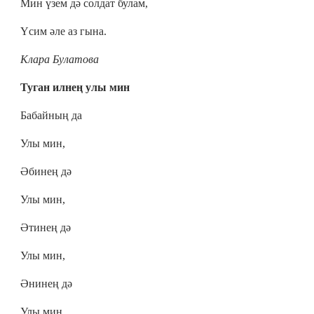
Мин үзем дә солдат булам,
Үсим әле аз гына.
Клара Булатова
Туган илнең улы мин
Бабайның да
Улы мин,
Әбинең дә
Улы мин,
Әтинең дә
Улы мин,
Әнинең дә
Улы мин,