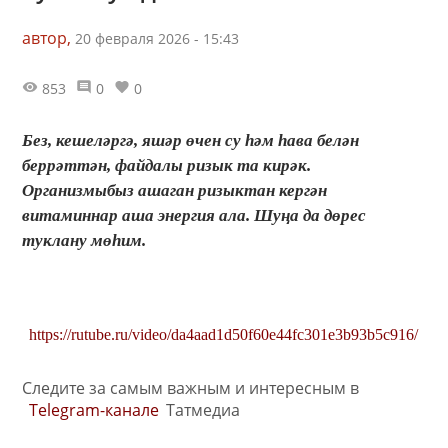
автор,
20 февраля 2026 - 15:43
853
0
0
Без, кешеләргә, яшәр өчен су һәм һава белән
беррәттән, файдалы ризык та кирәк.
Организмыбыз ашаган ризыктан кергән
витаминнар аша энергия ала. Шуңа да дөрес
туклану мөһим.
https://rutube.ru/video/da4aad1d50f60e44fc301e3b93b5c916/
Следите за самым важным и интересным в
Telegram-канале
Татмедиа