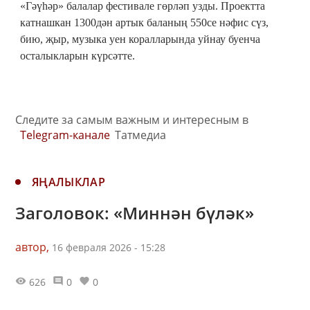
«Гәүһәр» балалар фестивале гөрләп узды. Проектта
катнашкан 1300дән артык баланың 550се нәфис сүз,
бию, җыр, музыка уен коралларында уйнау буенча
осталыкларын күрсәтте.
Следите за самым важным и интересным в
Telegram-канале
Татмедиа
ЯҢАЛЫКЛАР
Заголовок: «Миннән бүләк»
автор,
16 февраля 2026 - 15:28
626
0
0