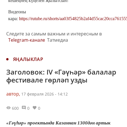
кешеңнең күңелен җылытсын!
Видеоны
кара:
https://rutube.ru/shorts/aa03f54825b2af4d55cac20cca76155
Следите за самым важным и интересным в
Telegram-канале
Татмедиа
ЯҢАЛЫКЛАР
Заголовок: IV «Гәүһәр» балалар
фестивале гөрләп узды
автор,
17 февраля 2026 - 14:12
600
0
0
«Гәүһәр» проектында Казаннан 1300дән артык