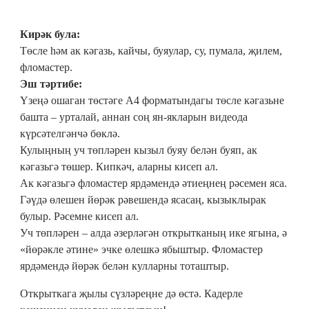
Кирәк була:
Төсле һәм ак кәгазь, кайчы, буяулар, су, пумала, җилем,
фломастер.
Эш тәртибе:
Үзеңә ошаган төстәге A4 форматындагы төсле кәгазьне
башта – урталай, аннан соң ян-якларын видеода
күрсәтелгәнчә бөклә.
Кулыңның уч төпләрен кызыл буяу белән буяп, ак
кәгазьгә төшер. Кипкәч, аларны кисеп ал.
Ак кәгазьгә фломастер ярдәмендә әтиеңнең рәсемен яса.
Гәүдә өлешен йөрәк рәвешендә ясасаң, кызыклырак
булыр. Рәсемне кисеп ал.
Уч төпләрен – алда әзерләгән открытканың ике ягына, ә
«йөрәкле әтине» эчке өлешкә ябыштыр. Фломастер
ярдәмендә йөрәк белән кулларны тоташтыр.
Открыткага җылы сүзләреңне дә өстә. Кадерле