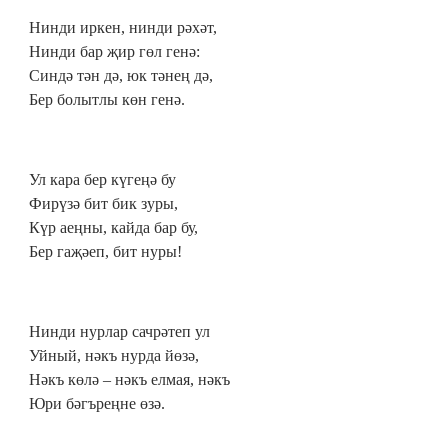
Нинди иркен, нинди рәхәт,
Нинди бар җир гөл генә:
Синдә тән дә, юк тәнең дә,
Бер болытлы көн генә.
Ул кара бер күгеңә бу
Фирүзә бит бик зуры,
Күр аеңны, кайда бар бу,
Бер гаҗәеп, бит нуры!
Нинди нурлар сачрәтеп ул
Уйный, нәкъ нурда йөзә,
Нәкъ көлә – нәкъ елмая, нәкъ
Юри бәгъреңне өзә.