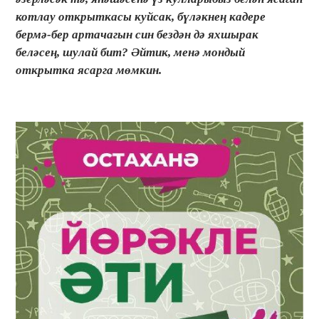
котлау открыткасы куйсак, бүләкнең кадере
бермә-бер артачагын син бездән дә яхшырак
беләсең, шулай бит? Әйтик, менә мондый
открытка ясарга мөмкин.