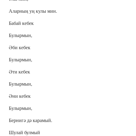
Аларның уң кулы мин.
Бабай кебек
Булырмын,
Әби кебек
Булырмын,
Әти кебек
Булырмын,
Әни кебек
Булырмын,
Бернигә дә карамый.
Шулай булмый