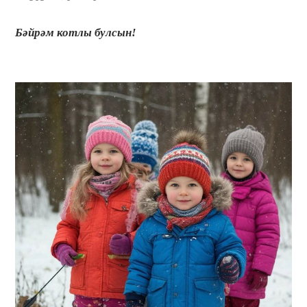
Бәйрәм котлы булсын!