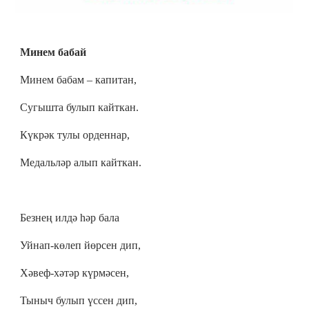
Минем бабай
Минем бабам – капитан,
Сугышта булып кайткан.
Күкрәк тулы орденнар,
Медальләр алып кайткан.
Безнең илдә һәр бала
Уйнап-көлеп йөрсен дип,
Хәвеф-хәтәр күрмәсен,
Тыныч булып үссен дип,