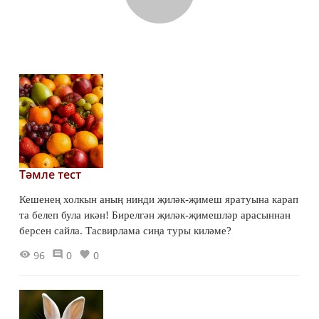
Тәмле тест
Кешенең холкын аның нинди җиләк-җимеш яратуына карап
та белеп була икән! Бирелгән җиләк-җимешләр арасыннан
берсен сайла. Тасвирлама сиңа туры киләме?
96
0
0