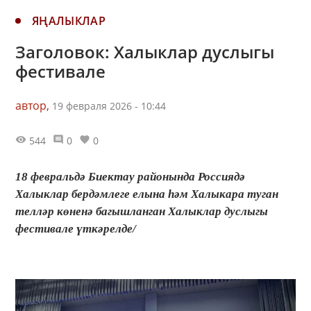
ЯҢАЛЫКЛАР
Заголовок: Халыклар дуслыгы
фестивале
автор,
19 февраля 2026 - 10:44
544
0
0
18 февральдә Биектау районында Россиядә
Халыклар бердәмлеге елына һәм Халыкара туган
телләр көненә багышланган Халыклар дуслыгы
фестивале үткәрелде/