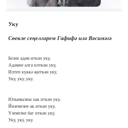
Уку
Сөекле сеңелләрем Гафифә илә Вәсимәгә
Безне адәм иткән уку,
Адәмне алга илткән уку,
Илтеп күккә җиткән уку,
Уку, уку, уку.
Юлымызны хак иткән уку,
Йөземезне ак иткән уку,
Үземезне баг иткән уку,
Уку, уку, уку.