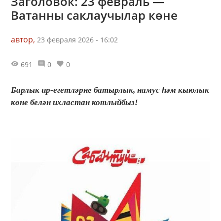
Заголовок: 23 февраль —
Ватанны саклаучылар көне
автор,
23 февраля 2026 - 16:02
691
0
0
Барлык ир-егетләрне батырлык, намус hәм кыюлык
көне белән ихластан котлыйбыз!