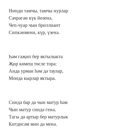
Нинди тамчы, тамчы нурлар
Сачрәгән күк йөзенә,
Чеп-чуар чын бриллиант
Сипкәнмени, күр, үзенә.
Һәм гаҗип бер яктылыкта
Җир көмеш төсле тора:
Анда урман һәм дә таулар,
Монда кырлар яктыра.
Синдә бар да чын матур һәм
Чын матур синдә генә,
Тагы да артыр бер матурлык
Китдисәм мин дә менә.