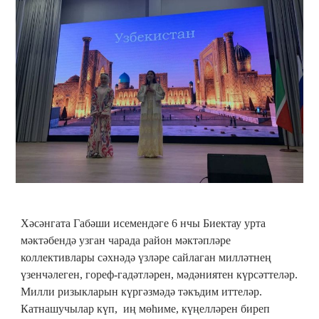
Хәсәнгата Габәши исемендәге 6 нчы Биектау урта
мәктәбендә узган чарада район мәктәпләре
коллективлары сәхнәдә үзләре сайлаган милләтнең
үзенчәлеген, гореф-гадәтләрен, мәдәниятен күрсәттеләр.
Милли ризыкларын күргәзмәдә тәкъдим иттеләр.
Катнашучылар күп, иң мөһиме, күңелләрен биреп