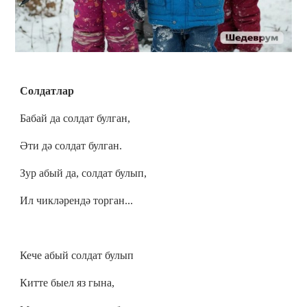
Солдатлар
Бабай да солдат булган,
Әти дә солдат булган.
Зур абый да, солдат булып,
Ил чикләрендә торган...
Кече абый солдат булып
Китте быел яз гына,