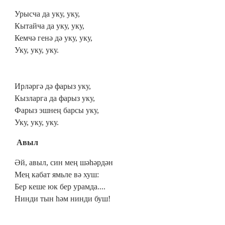
Урысча да уку, уку,
Кытайча да уку, уку,
Кемчә генә дә уку, уку,
Уку, уку, уку.
Ирләргә дә фарыз уку,
Кызларга да фарыз уку,
Фарыз эшнең барсы уку,
Уку, уку, уку.
Авыл
Әй, авыл, син мең шәһәрдән
Мең кабат ямьле вә хуш:
Бер кеше юк бер урамда....
Нинди тын һәм нинди буш!