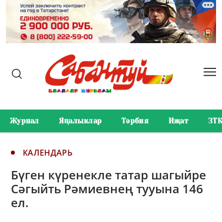
Журнал
Яңалыклар
Тәрбия
Иҗат
ЗТ
КАЛЕНДАРЬ
Бүген күренекле татар шагыйре
Сәгыйть Рәмиевнең тууына 146
ел.