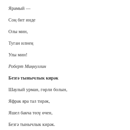
Ярамый —
Соң бит инде
Олы мин,
Туган илнең
Улы мин!
Роберт Миңнуллин
Безгә тынычлык кирәк
Шаулый урман, гөрли болын,
Яфрак яра тал тирәк,
Яшел бакча төзү өчен,
Безгә тынычлык кирәк.