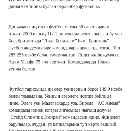
дөнья чемпионы булган бердәнбер футболчы.
Дөньядагы иң озын футбол матчы 36 сәгать дәвам
иткән. 2009 елның 11-12 апрелендә оештырылган бу уен
Бөекбританиядә “Лидс Бенджерс” һәм "Бристоль"
футбол академияләре командалары арасында узган. Уен
285:255 исәбе белән тәмамланган. Лидсның һөҗүмчесе
Адам Макфи 75 гол керткән. Командаларда 18шәр
уенчы булган.
Футбол тарихында иң сәер уеннарның берсе 149:0 исәбе
белән тәмамлана. Уенның сәерлеге исәпкә бәйле дә
инде. Әлеге уен Мадагаскарда уза. Биредә "АС Адема"
командасы илнең югары лигасында чыгыш ясаучы
"Стейд Олимпик Эмиран" командасын җиңә. Җиңелеп
баручылар, ачудан, үз капкаларына туп кертә башлый.