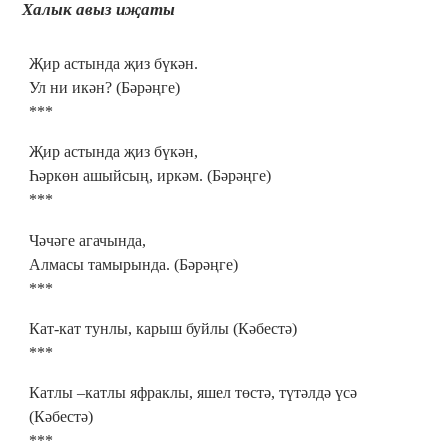
Халык авыз иҗаты
Җир астында җиз бүкән.
Ул ни икән? (Бәрәңге)
***
Җир астында җиз бүкән,
Һәркөн ашыйсың, иркәм. (Бәрәңге)
***
Чәчәге агачында,
Алмасы тамырында. (Бәрәңге)
***
Кат-кат тунлы, карыш буйлы (Кәбестә)
***
Катлы –катлы яфраклы, яшел төстә, түтәлдә үсә
(Кәбестә)
***