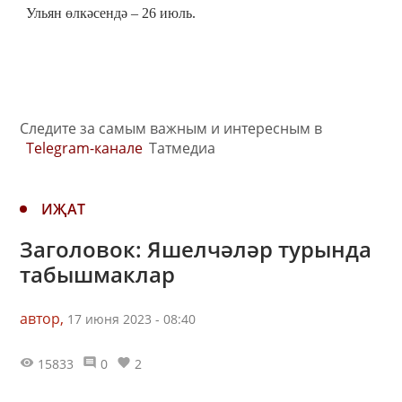
Ульян өлкәсендә – 26 июль.
Следите за самым важным и интересным в
Telegram-канале
Татмедиа
ИҖАТ
Заголовок: Яшелчәләр турында
табышмаклар
автор,
17 июня 2023 - 08:40
15833
0
2