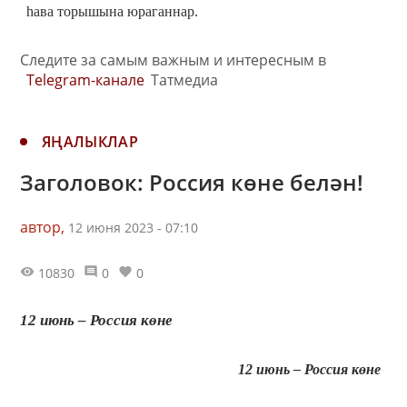
һава торышына юраганнар.
Следите за самым важным и интересным в
Telegram-канале
Татмедиа
ЯҢАЛЫКЛАР
Заголовок: Россия көне белән!
автор,
12 июня 2023 - 07:10
10830
0
0
12 июнь – Россия көне
12 июнь – Россия көне