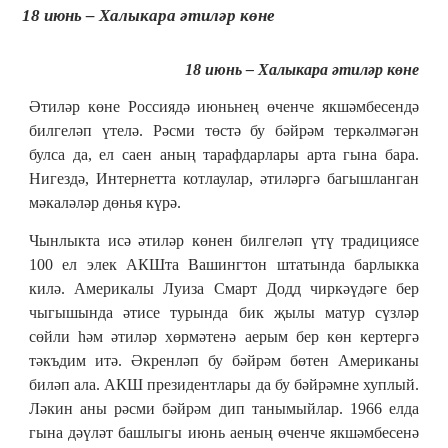
18 июнь – Халыкара әтиләр көне
18 июнь – Халыкара әтиләр көне
Әтиләр көне Россиядә июньнең өченче якшәмбесендә
билгеләп үтелә. Рәсми төстә бу бәйрәм теркәлмәгән
булса да, ел саен аның тарафдарлары арта гына бара.
Нигездә, Интернетта котлаулар, әтиләргә багышланган
мәкаләләр дөнья күрә.
Чынлыкта исә әтиләр көнен билгеләп үтү традициясе
100 ел элек АКШта Вашингтон штатында барлыкка
килә. Америкалы Луиза Смарт Додд чиркәүдәге бер
чыгышында әтисе турында бик җылы матур сүзләр
сөйли һәм әтиләр хөрмәтенә аерым бер көн кертергә
тәкъдим итә. Әкренләп бу бәйрәм бөтен Американы
биләп ала. АКШ президентлары да бу бәйрәмне хуплый.
Ләкин аны рәсми бәйрәм дип танымыйлар. 1966 елда
гына дәүләт башлыгы июнь аеның өченче якшәмбесенә