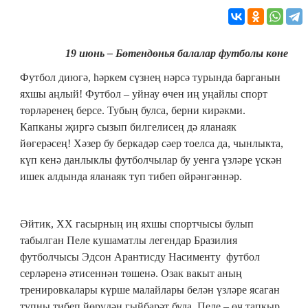
19 июнь – Бөтендөнья балалар футболы көне
Футбол диюгә, һәркем сүзнең нәрсә турында барганын
яхшы аңлый! Футбол ‒ уйнау өчен иң уңайлы спорт
төрләренең берсе. Тубың булса, берни кирәкми.
Капканы җиргә сызып билгелисең дә яланаяк
йөгерәсең! Хәзер бу беркадәр сәер тоелса да, чынлыкта,
күп кенә данлыклы футболчылар бу уенга үзләре үскән
ишек алдында яланаяк туп тибеп өйрәнгәннәр.
Әйтик, XX гасырның иң яхшы спортчысы булып
табылган Пеле кушаматлы легендар Бразилия
футболчысы Эдсон Арантисду Насименту футбол
серләренә әтисеннән төшенә. Озак вакыт аның
тренировкалары күрше малайлары белән үзләре ясаган
тупны тибеп йөрүдән гыйбарәт була. Пеле ‒ өч тапкыр