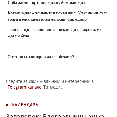
Саба җиле – иртәнге җиләс, йомшак җил.
Котып җиле – төньяктан искән җил. Ул салкын була,
урамга юка кием киеп чыксаң, бик өшетә.
Төшлек җиле – көньяктан искән җил. Гадәттә, ул
җылы була.
Ә сез тагын нинди җилләр беләсез?
Следите за самым важным и интересным в
Telegram-канале
Татмедиа
КАЛЕНДАРЬ
Заголовок: Блогерлыкны эшкә