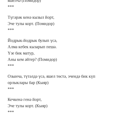
яшелчә (Помидор)
***
Түгәрәк кенә кызыл йорт,
Эче тулы корт. (Помидор)
***
Йодрык-йодрык булып үсә,
Алма кебек кызарып пешә.
Үзе бик матур,
Аны кем әйтер? (Помидор)
***
Озынча, түтәлдә үсә, яшел төстә, эчендә бик күп
орлыклары бар (Кыяр)
***
Кечкенә генә йорт,
Эче тулы корт. (Кыяр)
***