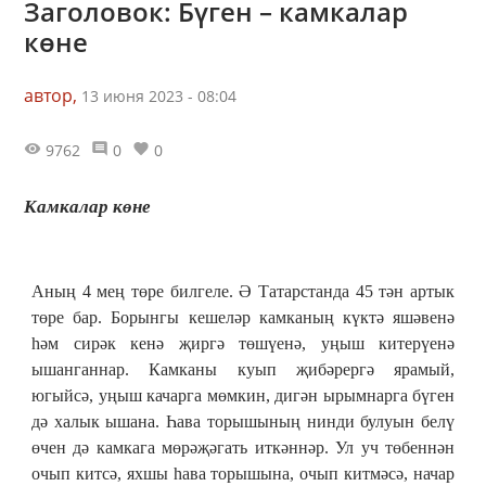
Заголовок: Бүген – камкалар
көне
автор,
13 июня 2023 - 08:04
9762
0
0
Камкалар көне
Аның 4 мең төре билгеле. Ә Татарстанда 45 тән артык
төре бар. Борынгы кешеләр камканың күктә яшәвенә
һәм сирәк кенә җиргә төшүенә, уңыш китерүенә
ышанганнар. Камканы куып җибәрергә ярамый,
югыйсә, уңыш качарга мөмкин, дигән ырымнарга бүген
дә халык ышана. Һава торышының нинди булуын белү
өчен дә камкага мөрәҗәгать иткәннәр. Ул уч төбеннән
очып китсә, яхшы һава торышына, очып китмәсә, начар