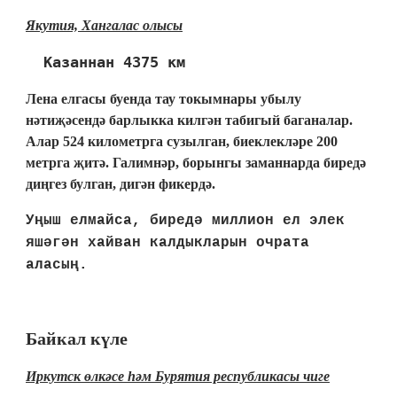
Якутия, Хангалас олысы
Казаннан 4375 км
Лена елгасы буенда тау токымнары убылу
нәтиҗәсендә барлыкка килгән табигый баганалар.
Алар 524 километрга сузылган, биеклекләре 200
метрга җитә. Галимнәр, борынгы заманнарда биредә
диңгез булган, дигән фикердә.
Уңыш елмайса, биредә миллион ел элек
яшәгән хайван калдыкларын очрата
аласың.
Байкал күле
Иркутск өлкәсе һәм Бурятия республикасы чиге