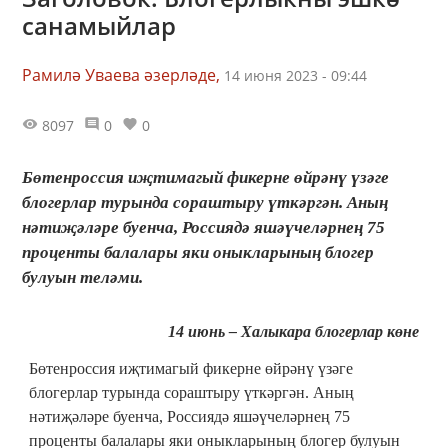
санамыйлар
Рамилә Уваева әзерләде,
14 июня 2023 - 09:44
8097
0
0
Бөтенроссия иҗтимагый фикерне өйрәнү үзәге
блогерлар турында сораштыру үткәргән. Аның
нәтиҗәләре буенча, Россиядә яшәүчеләрнең 75
проценты балалары яки оныкларының блогер
булуын теләми.
14 июнь – Халыкара блогерлар көне
Бөтенроссия иҗтимагый фикерне өйрәнү үзәге
блогерлар турында сораштыру үткәргән. Аның
нәтиҗәләре буенча, Россиядә яшәүчеләрнең 75
проценты балалары яки оныкларының блогер булуын