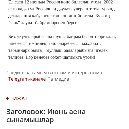
Ел саен 12 июньдә Россия көне билгеләп үтелә. 2002
елга кадәр ул Россиянең дәүләт суверенитеты турында
декларация кабул ителгән көн дип йөртелә. Бу – иң
“яшь” дәүләт бәйрәмнәренең берсе.
Без, укучыларыбызны шушы бәйрәм белән тәбрикләп,
илебезгә - иминлек, гаиләләребезгә - мәхәббәт,
табыннарыбызга – муллык, балаларыбызга игелек
телибез. Һәр көнебез бәхет-шатлыкта үтсен!
Следите за самым важным и интересным в
Telegram-канале
Татмедиа
ИҖАТ
Заголовок: Июнь аена
сынамышлар