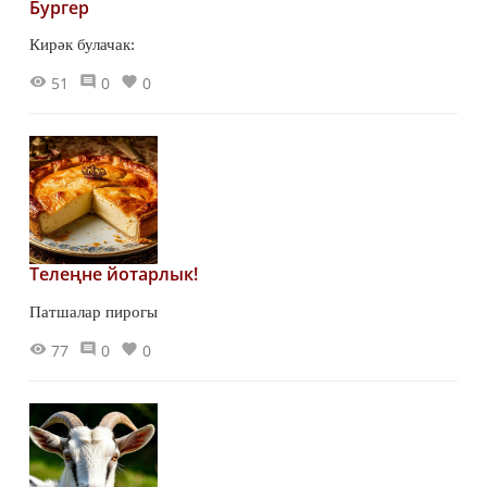
Бургер
Кирәк булачак:
51
0
0
Телеңне йотарлык!
Патшалар пирогы
77
0
0