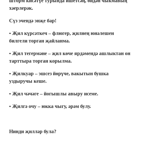
шторм кисәтүе турында ишетсәң, өйдән чыкмавың
хәерлерәк.
Сүз эчендә энҗе бар!
• Җил күрсәткеч – флюгер, җилнең юнәлешен
билгели торган җайланма.
• Җил тегермәне – җил көче ярдәмендә ашлыктан он
тарттыра торган корылма.
• Җилкуар – эшсез йөрүче, вакытын бушка
уздыручы кеше.
• Җил чәчәге – йогышлы авыру исеме.
• Җилгә очу – юкка чыгу, әрәм булу.
Нинди җилләр була?