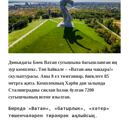
Дөньядагы Бөек Ватан сугышына багышланган иң
зур комплекс. Төп һәйкәле – «Ватан-ана чакыра!»
скульптурасы. Аны 8 ел төзегәннәр, биеклеге 85
метрга җитә. Комплекның Хәрби дан залында
Сталинградны саклап һәлак булган 7200
сугышчының исеме язылган.
Биредә «Ватан», «батырлык», «хәтер»
төшенчәләрен тирәнрәк аңлыйсың.