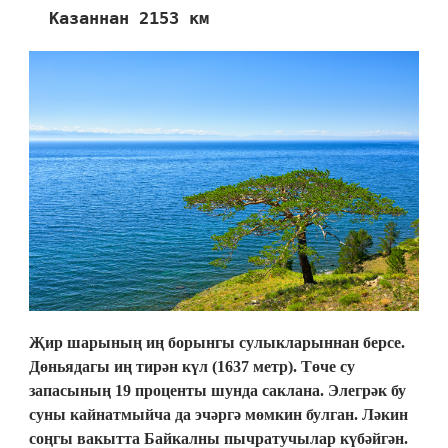
Казаннан 2153 км
Җир шарының иң борынгы сулыкларыннан берсе.
Дөньядагы иң тирән күл (1637 метр). Төче су
запасының 19 проценты шунда саклана. Элегрәк бу
суны кайнатмыйча да эчәргә мөмкин булган. Ләкин
соңгы вакытта Байкалны пычратучылар күбәйгән.