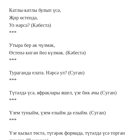
Катлы-катлы булып үсә,
Җир өстендә,
Ул нәрсә? (Кәбестә)
***
Утыра бер ак чүлмәк,
Өстенә кигән йөз күлмәк. (Кәбестә)
***
Тураганда елата. Нәрсә ул? (Суган)
***
Түтәлдә үсә, яфраклары яшел, үзе бик ачы (Суган)
***
Үзем туныйм, үзем елыйм да елыйм. (Суган)
***
Үзе кызыл төстә, түгәрәк формада, түтәлдә үсә торган