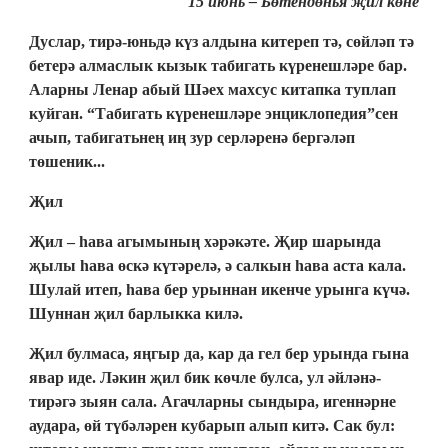
15 июнь – Бөтендөнья җил көне
Дуслар, тирә-юньдә күз алдына китереп тә, сөйләп тә
бетерә алмаслык кызык табигать күренешләре бар.
Аларны Ленар абый Шәех махсус китапка туплап
куйган. “Табигать күренешләре энциклопедия”сен
ачып, табигатьнең иң зур серләренә бергәләп
төшеник...
Җил
Җил – һава агымының хәрәкәте. Җир шарында
җылы һава өскә күтәрелә, ә салкын һава аста кала.
Шулай итеп, һава бер урыннан икенче урынга күчә.
Шуннан җил барлыкка килә.
Җил булмаса, яңгыр да, кар да гел бер урында гына
явар иде. Ләкин җил бик көчле булса, ул әйләнә-
тирәгә зыян сала. Агачларны сындыра, игеннәрне
аудара, өй түбәләрен кубарып алып китә. Сак бул: