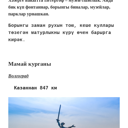
Хәзерге вакытта Петергоф – музей-тыюлык. Анда
бик күп фонтаннар, борынгы биналар, музейлар,
парклар урнашкан.
Борынгы заман рухын тою, кеше куллары
төзегән матурлыкны күрү өчен барырга
кирәк.
Мамай курганы
Волгоград
Казаннан 847 км 