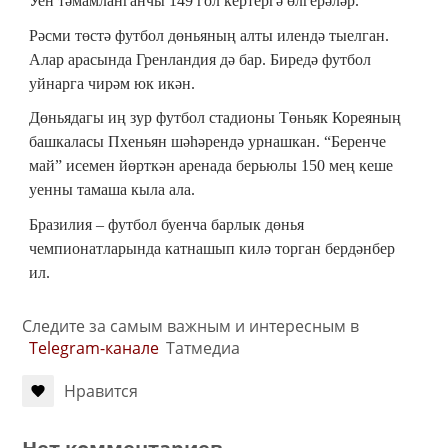
Уен тәмамланганчы 149 гол кертергә өлгерәләр.
Рәсми төстә футбол дөньяның алты илендә тыелган.
Алар арасында Гренландия дә бар. Биредә футбол
уйнарга чирәм юк икән.
Дөньядагы иң зур футбол стадионы Төньяк Кореяның
башкаласы Пхеньян шәһәрендә урнашкан. “Беренче
май” исемен йөрткән аренада берьюлы 150 мең кеше
уенны тамаша кыла ала.
Бразилия – футбол буенча барлык дөнья
чемпионатларында катнашып килә торган бердәнбер
ил.
Следите за самым важным и интересным в
Telegram-канале
Татмедиа
Нравится