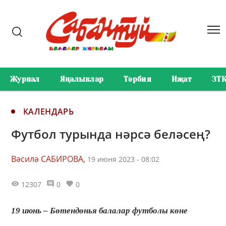
Журнал
Яңалыклар
Тәрбия
Иҗат
ЗТ
КАЛЕНДАРЬ
Футбол турында нәрсә беләсең?
Вәсилә САБИРОВА,
19 июня 2023 - 08:02
12307
0
0
19 июнь – Бөтендөнья балалар футболы көне