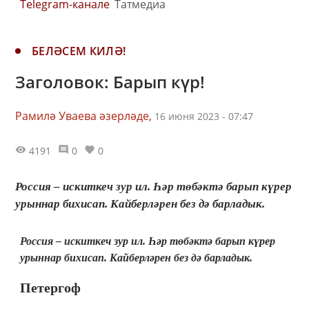
Telegram-канале
Татмедиа
БЕЛӘСЕМ КИЛӘ!
Заголовок: Барып күр!
Рамилә Уваева әзерләде,
16 июня 2023 - 07:47
4191
0
0
Россия – искиткеч зур ил. Һәр төбәктә барып күрер
урыннар бихисап. Кайберләрен без дә барладык.
Россия – искиткеч зур ил. Һәр төбәктә барып күрер
урыннар бихисап. Кайберләрен без дә барладык.
Петергоф