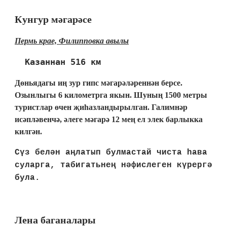
Кунгур мәгарәсе
Пермь крае, Филипповка авылы
Казаннан 516 км 
Дөньядагы иң зур гипс мәгарәләреннән берсе.
Озынлыгы 6 километрга якын. Шуның 1500 метры
туристлар өчен җиһазландырылган. Галимнәр
исәпләвенчә, әлеге мәгарә 12 мең ел элек барлыкка
килгән.
Сүз белән аңлатып булмастай чиста һава
суларга, табигатьнең нәфислеген күрергә
була.
Лена баганалары