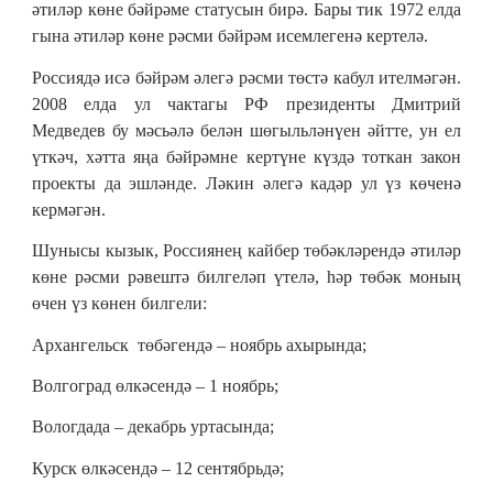
әтиләр көне бәйрәме статусын бирә. Бары тик 1972 елда
гына әтиләр көне рәсми бәйрәм исемлегенә кертелә.
Россиядә исә бәйрәм әлегә рәсми төстә кабул ителмәгән.
2008 елда ул чактагы РФ президенты Дмитрий
Медведев бу мәсьәлә белән шөгыльләнүен әйтте, ун ел
үткәч, хәтта яңа бәйрәмне кертүне күздә тоткан закон
проекты да эшләнде. Ләкин әлегә кадәр ул үз көченә
кермәгән.
Шунысы кызык, Россиянең кайбер төбәкләрендә әтиләр
көне рәсми рәвештә билгеләп үтелә, һәр төбәк моның
өчен үз көнен билгели:
Архангельск төбәгендә – ноябрь ахырында;
Волгоград өлкәсендә – 1 ноябрь;
Вологдада – декабрь уртасында;
Курск өлкәсендә – 12 сентябрьдә;