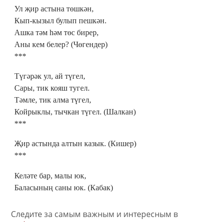
Ул җир астына төшкән,
Кып-кызыл булып пешкән.
Ашка тәм һәм төс бирер,
Аны кем белер? (Чөгендер)
***
Түгәрәк ул, ай түгел,
Сары, тик кояш тугел.
Тәмле, тик алма түгел,
Койрыклы, тычкан түгел. (Шалкан)
***
Җир астында алтын казык. (Кишер)
***
Келәте бар, малы юк,
Баласының саны юк. (Кабак)
Следите за самым важным и интересным в