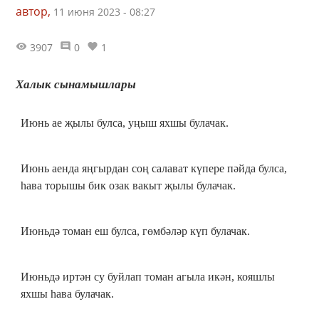
автор,
11 июня 2023 - 08:27
3907
0
1
Халык сынамышлары
Июнь ае җылы булса, уңыш яхшы булачак.
Июнь аенда яңгырдан соң салават күпере пәйда булса,
һава торышы бик озак вакыт җылы булачак.
Июньдә томан еш булса, гөмбәләр күп булачак.
Июньдә иртән су буйлап томан агыла икән, кояшлы
яхшы һава булачак.