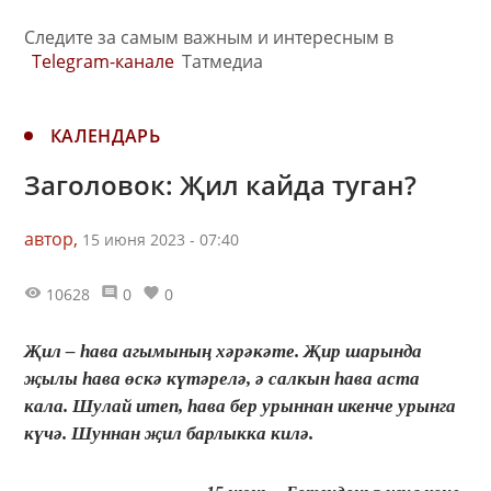
Следите за самым важным и интересным в
Telegram-канале
Татмедиа
КАЛЕНДАРЬ
Заголовок: Җил кайда туган?
автор,
15 июня 2023 - 07:40
10628
0
0
Җил – һава агымының хәрәкәте. Җир шарында
җылы һава өскә күтәрелә, ә салкын һава аста
кала. Шулай итеп, һава бер урыннан икенче урынга
күчә. Шуннан җил барлыкка килә.