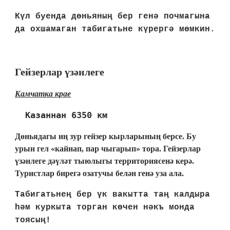
Күл буенда дөньяның бер генә почмагына
да охшамаган табигатьне күрергә мөмкин.
Гейзерлар үзәнлеге
Камчатка крае
Казаннан 6350 км
Дөньядагы иң зур гейзер кырларының берсе. Бу
урын гел «кайнап, пар чыгарып» тора. Гейзерлар
үзәнлеге дәүләт тыюлыгы территориясенә керә.
Туристлар бирегә озатучы белән генә уза ала.
Табигатьнең бер үк вакытта таң калдыра
һәм куркыта торган көчен нәкъ монда
тоясың!