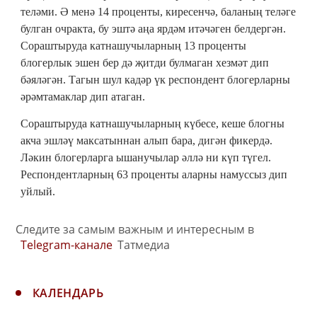
теләми. Ә менә 14 проценты, киресенчә, баланың теләге
булган очракта, бу эштә аңа ярдәм итәчәген белдергән.
Сораштыруда катнашучыларның 13 проценты
блогерлык эшен бер дә җитди булмаган хезмәт дип
бәяләгән. Тагын шул кадәр үк респондент блогерларны
әрәмтамаклар дип атаган.
Сораштыруда катнашучыларның күбесе, кеше блогны
акча эшләү максатыннан алып бара, дигән фикердә.
Ләкин блогерларга ышанучылар әллә ни күп түгел.
Респондентларның 63 проценты аларны намуссыз дип
уйлый.
Следите за самым важным и интересным в
Telegram-канале
Татмедиа
КАЛЕНДАРЬ