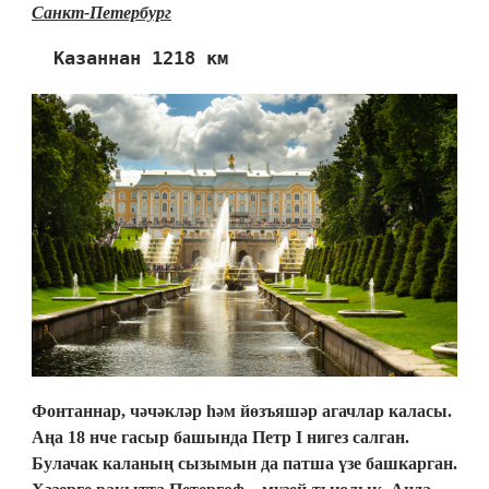
Санкт-Петербург
Казаннан 1218 км 
Фонтаннар, чәчәкләр һәм йөзъяшәр агачлар каласы.
Аңа 18 нче гасыр башында Петр I нигез салган.
Булачак каланың сызымын да патша үзе башкарган.