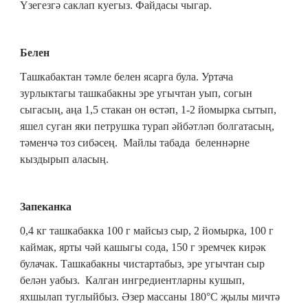
Үзегезгә саклап куегыз. Файдасы чыгар.
Белен
Ташкабактан тәмле белен ясарга була. Уртача
зурлыктагы ташкабакны эре угычтан уып, согын
сыгасың, аңа 1,5 стакан он өстәп, 1-2 йомырка сытып,
яшел суган яки петрушка турап әйбәтләп болгатасың,
тәменчә тоз сибәсең. Майлы табада беленнәрне
кыздырып аласың.
Запеканка
0,4 кг ташкабакка 100 г майсыз сыр, 2 йомырка, 100 г
каймак, ярты чәй кашыгы сода, 150 г эремчек кирәк
булачак. Ташкабакны чистартабыз, эре угычтан сыр
белән уабыз. Калган ингредиентларны кушып,
яхшылап туглыйбыз. Әзер массаны 180°C җылы мичтә