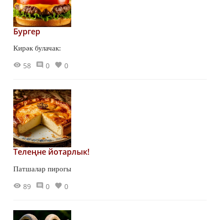
Бургер
Кирәк булачак:
58
0
0
Телеңне йотарлык!
Патшалар пирогы
89
0
0