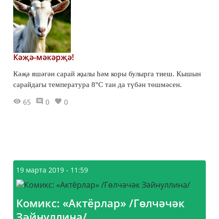
Кәҗә-мәкәрҗә!
Кәҗә яшәгән сарай җылы һәм коры булырга тиеш. Кышын
сарайдагы температура 8°С тан да түбән төшмәсен.
65
0
0
19 марта 2019 - 11:59
Комикс: «Актёрлар» /Гөлчәчәк
Зәйнуллина/