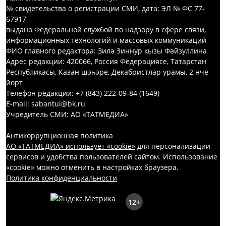
№ свидетельства о регистрации СМИ, дата: ЭЛ № ФС 77-
67917
выдано Федеральной службой по надзору в сфере связи,
информационных технологий и массовых коммуникаций
ФИО главного редактора: Зилә Зиннур кызы Фәйзуллина
Адрес редакции: 420066, Россия Федерациясе, Татарстан
Республикасы, Казан шәһәре, Декабристлар урамы, 2 нче
йорт
Телефон редакции: +7 (843) 222-09-84 (1649)
E-mail: sabantui@bk.ru
Учредитель СМИ: АО «ТАТМЕДИА»
Антикоррупционная политика
АО «ТАТМЕДИА» использует «cookie»
для персонализации
сервисов и удобства пользователей сайтом. Использование
«cookie» можно отменить в настройках браузера.
Политика конфиденциальности
12+