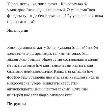
Укроп, петрушка, яшел суган... Кайберәүләр бу
үләннәрне “печән” дип кенә атый. Ә ул “печән”нең
файдасы турында беләләрме икән? Бу үләннәрне кышка
ничек сакларга?
Яшел суган
Яшел суганны яз җитү белән куллана башлыйбыз.
Ул
хәлсезләнгәндә, арыганда, салкын тигәндә, баш
әйләнгәндә булыша. Яшел суган составындагы калий
йөрәк мускулын һәм кан тамырларын ныгыта, кан
басымын нормальләштерә. Кыяктагы кальций һәм
фосфор теш-уртларны ныгыта, авыз куышлыгындагы
микробларны үтерә. Кыяктагы кверцетин
антиоксиданты яман шештән саклый. Суганны
киптереп ике елга кадәр сакларга була.
Петрушка