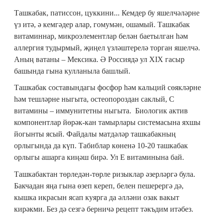
Ташкабак, патиссон, цуккини... Кемдер бу яшелчәләрне
үз итә, ә кемгәдер алар, гомумән, ошамый. Ташкабак
витаминнар, микроэлементлар белән баетылган һәм
аллергия тудырмый, җиңел үзләштерелә торган яшелчә.
Аның ватаны – Мексика. Ә Россиядә ул XIX гасыр
башында гына кулланыла башлый.
Ташкабак составындагы фосфор һәм кальций сөякләрне
һәм тешләрне ныгыта, остеопороздан саклый, С
витамины – иммунитетны ныгыта. Биологик актив
компонентлар йөрәк-кан тамырлары системасына яхшы
йогынты ясый. Файдалы матдәләр ташкабакның
орлыгында да күп. Табиблар көненә 10-20 ташкабак
орлыгы ашарга киңәш бирә. Ул Е витаминына бай.
Ташкабактан төрледән-төрле ризыклар әзерләргә була.
Бакчадан яңа гына өзеп кереп, белен пешерергә дә,
кышка икрасын ясап куярга да әлләни озак вакыт
кирәкми. Без дә сезгә берничә рецепт тәкъдим итәбез.