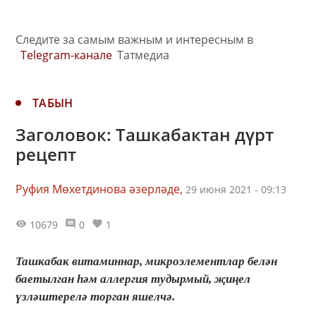
Следите за самым важным и интересным в
Telegram-канале
Татмедиа
ТАБЫН
Заголовок: Ташкабактан дүрт
рецепт
Руфия Мөхетдинова әзерләде,
29 июня 2021 - 09:13
10679
0
1
Ташкабак витаминнар, микроэлементлар белән
баетылган һәм аллергия тудырмый, җиңел
үзләштерелә торган яшелчә.