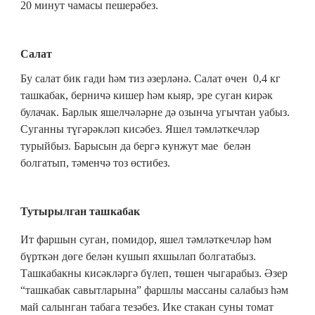
20 минут чамасы пешерәбез.
Салат
Бу салат бик гади һәм тиз әзерләнә. Салат өчен 0,4 кг
ташкабак, берничә кишер һәм кыяр, эре суган кирәк
булачак. Барлык яшелчәләрне дә озынча угычтан уабыз.
Суганны түгәрәкләп кисәбез. Яшел тәмләткечләр
турыйбыз. Барысын да бергә кунжут мае белән
болгатып, тәменчә тоз өстибез.
Тутырылган ташкабак
Ит фаршын суган, помидор, яшел тәмләткечләр һәм
бүрткән дөге белән кушып яхшылап болгатабыз.
Ташкабакны кисәкләргә бүлеп, төшен чыгарабыз. Әзер
“ташкабак савытларына” фаршлы массаны салабыз һәм
май салынган табага тезәбез. Ике стакан суны томат