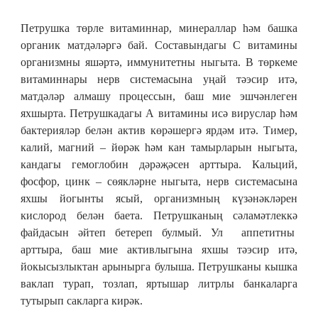
Петрушка төрле витаминнар, минераллар һәм башка
органик матдәләргә бай. Составындагы С витамины
организмны яшәртә, иммунитетны ныгыта. В төркеме
витаминнары нерв системасына уңай тәэсир итә,
матдәләр алмашу процессын, баш мие эшчәнлеген
яхшырта. Петрушкадагы А витамины исә вируслар һәм
бактерияләр белән актив көрәшергә ярдәм итә. Тимер,
калий, магний – йөрәк һәм кан тамырларын ныгыта,
кандагы гемоглобин дәрәҗәсен арттыра. Кальций,
фосфор, цинк – сөякләрне ныгыта, нерв системасына
яхшы йогынты ясый, организмның күзәнәкләрен
кислород белән баета. Петрушканың сәламәтлеккә
файдасын әйтеп бетереп булмый. Ул аппетитны
арттыра, баш мие активлыгына яхшы тәэсир итә,
йокысызлыктан арынырга булыша. Петрушканы кышка
ваклап турап, тозлап, яртышар литрлы банкаларга
тутырып сакларга кирәк.