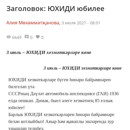
Заголовок: ЮХИДИ юбилее
Алия Мөхәммәтҗанова,
3 июля 2021 - 08:01
6649
0
0
3 июль – ЮХИДИ хезмәткәрләре көне
3 июль – ЮХИДИ хезмәткәрләре көне
ЮХИДИ хезмәткәрләре бүген һөнәри бәйрәмнәрен
билгеләп үтә.
СССРның Дәүләт автомобиль инспекциясе (ГАИ) 1936
елда оешкан. Димәк, быел әлеге хезмәтнең 85 еллык
юбилее!
Барлык ЮХИДИ хезмәткәрләрен һөнәри бәйрәмнәре
белән котлыйбыз! Авыр һәм җаваплы эшләрендә зур
уңышлар телибез.