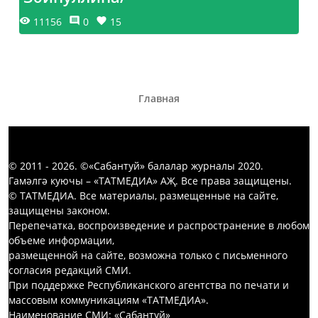
11156
0
15
Главная
© 2011 - 2026. ©«Сабантуй» балалар журналы 2020.
Гамәлгә куючы – «ТАТМЕДИА» АҖ. Все права защищены.
© ТАТМЕДИА. Все материалы, размещенные на сайте,
защищены законом.
Перепечатка, воспроизведение и распространение в любом
объеме информации,
размещенной на сайте, возможна только с письменного
согласия редакций СМИ.
При поддержке Республиканского агентства по печати и
массовым коммуникациям «ТАТМЕДИА».
Наименование СМИ: «Сабантуй»