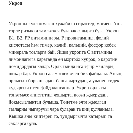
Укроп
Укропны кулланмаган хуҗабикә сирәктер, мөгаен. Аны
төрле ризыкка тәмләткеч буларак салырга була. Укроп
В1, В2, РР витаминнары, Р провитамины, фолий
кислотасы һәм тимер, калий, кальций, фосфор кебек
минераль тозларга бай. Яшел укропта С витамины
лимондагыга караганда өч мәртәбә күбрәк, ә каротин -
помидордагы кадәр. Орлыгында исә эфир майлары,
шикәр бар. Укроп сәламәтлек өчен бик файдалы. Аның
орлыгын борынгыдан баш авыртудан, ә үләнен сидек
кудыргыч итеп файдаланганнар. Укроп орлыгы
төнәтмәсе аппетитны яхшырта, көзән җыерудан,
йокысызлыктан булыша. Төнәтмә эчтә җыелган
газларны чыгаручы чара буларак та киң кулланыла.
Кышка аны киптереп тә, туңдыргычта катырып та
сакларга була.