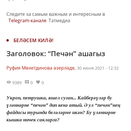
Следите за самым важным и интересным в
Telegram-канале
Татмедиа
БЕЛӘСЕМ КИЛӘ!
Заголовок: “Печән” ашагыз
Руфия Мөхетдинова әзерләде,
30 июня 2021 - 12:32
9389
0
0
Укроп, петрушка, яшел суган... Кайберәүләр бу
үләннәрне “печән” дип кенә атый. Ә ул “печән”нең
файдасы турында беләләрме икән? Бу үләннәрне
кышка ничек сакларга?