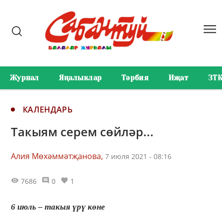
Журнал
Яңалыклар
Тәрбия
Иҗат
ЗТ
КАЛЕНДАРЬ
Такыям серем сөйләр...
Алия Мөхәммәтҗанова,
7 июля 2021 - 08:16
7686
0
1
6 июль – такыя үрү көне ⠀