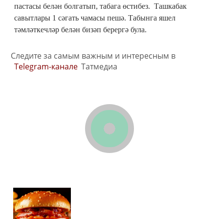
пастасы белән болгатып, табага өстибез. Ташкабак
савытлары 1 сәгать чамасы пешә. Табынга яшел
тәмләткечләр белән бизәп берергә була.
Следите за самым важным и интересным в
Telegram-канале
Татмедиа