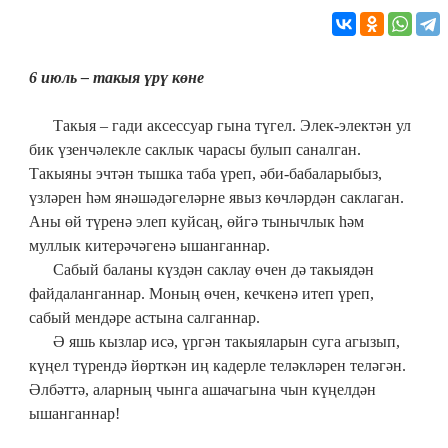
6 июль – такыя үрү көне
⠀
⠀⠀Такыя – гади аксессуар гына түгел. Элек-электән ул
бик үзенчәлекле саклык чарасы булып саналган.
Такыяны эчтән тышка таба үреп, әби-бабаларыбыз,
үзләрен һәм янәшәдәгеләрне явыз көчләрдән саклаган.
Аны өй түренә элеп куйсаң, өйгә тынычлык һәм
муллык китерәчәгенә ышанганнар.
⠀⠀Сабый баланы күздән саклау өчен дә такыядән
файдаланганнар. Моның өчен, кечкенә итеп үреп,
сабый мендәре астына салганнар.
⠀⠀Ә яшь кызлар исә, үргән такыяларын суга агызып,
күңел түрендә йөрткән иң кадерле теләкләрен теләгән.
Әлбәттә, аларның чынга ашачагына чын күңелдән
ышанганнар!