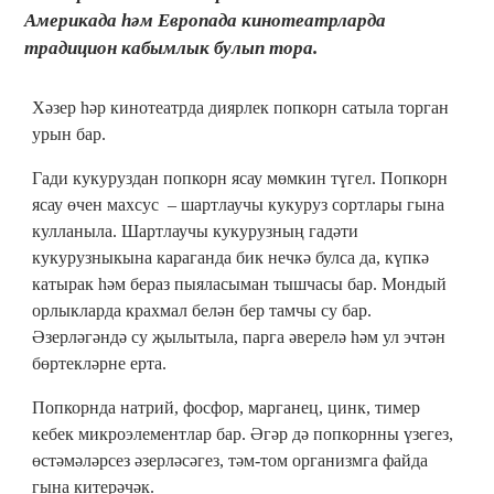
Америкада һәм Европада кинотеатрларда
традицион кабымлык булып тора.
Хәзер һәр кинотеатрда диярлек попкорн сатыла торган
урын бар.
Гади кукуруздан попкорн ясау мөмкин түгел. Попкорн
ясау өчен махсус – шартлаучы кукуруз сортлары гына
кулланыла. Шартлаучы кукурузның гадәти
кукурузныкына караганда бик нечкә булса да, күпкә
катырак һәм бераз пыяласыман тышчасы бар. Мондый
орлыкларда крахмал белән бер тамчы су бар.
Әзерләгәндә су җылытыла, парга әверелә һәм ул эчтән
бөртекләрне ерта.
Попкорнда натрий, фосфор, марганец, цинк, тимер
кебек микроэлементлар бар. Әгәр дә попкорнны үзегез,
өстәмәләрсез әзерләсәгез, тәм-том организмга файда
гына китерәчәк.