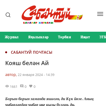
Журнал
Яңалыклар
Тәрбия
Иҗат
ЗТ
САБАНТУЙ ПОЧТАСЫ
Кояш белән Ай
автор,
22 января 2024 - 14:39
1661
0
0
Борын-борын заманда яшәгән, ди Күк йөзе. Аның
чибәрләрдән чибәр ике кызы булган, ди.