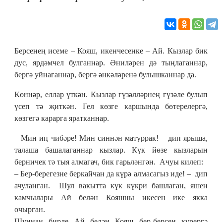
Берсенең исеме – Кояш, икенчесенке – Ай. Кызлар бик
дус, ярдәмчел булганнар. Әниләрен дә тыңлаганнар,
бергә уйнаганнар, бергә әнкәләренә булышканнар да.
Көннәр, еллар үткән. Кызлар гүзәлләрнең гүзәле булып
үсеп тә җиткән. Гел көзге каршында бөтерелергә,
көзгегә карарга яратканнар.
– Мин иң чибәре! Мин синнән матуррак! – дип ярыша,
талаша башалаганнар кызлар. Күк йөзе кызларын
берничек тә тыя алмагач, бик гарьләнгән. Ачуы килеп:
– Бер-берегезне беркайчан да күрә алмасагыз иде! – дип
ачуланган. Шул вакытта күк күкри башлаган, яшен
камчылары Ай белән Кояшны икесен ике якка
очырган.
Шуннан бирле Ай белән Кояш бер-берсен күрергә