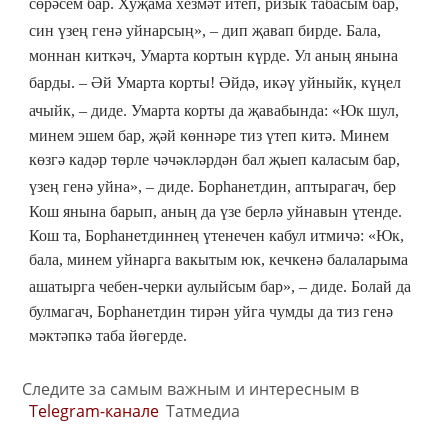
сөрәсем бар. Хуҗама хезмәт итеп, ризык табасым бар,
син үзең генә уйнарсың»,
–
дип җавап бирде. Бала,
моннан киткәч, Умарта кортын күрде. Ул аның янына
барды.
–
Әй Умарта корты! Әйдә, икәү уйныйк, күңел
ачыйк,
–
диде. Умарта корты да җавабында: «Юк шул,
минем эшем бар, җәй көннәре тиз үтеп китә. Минем
көзгә кадәр төрле чәчәкләрдән бал җыеп каласым бар,
үзең генә уйна»,
–
диде. Борһанетдин, аптырагач, бер
Кош янына барып, аның да үзе берлә уйнавын үтенде.
Кош та, Борһанетдиннең үтенечен кабул итмичә: «Юк,
бала, минем уйнарга вакытым юк, кечкенә балаларыма
ашатырга чебен-черки аулыйсым бар»,
–
диде. Болай да
булмагач, Борһанетдин тирән уйга чумды да тиз генә
мәктәпкә таба йөгерде.
Следите за самым важным и интересным в
Telegram-канале
Татмедиа