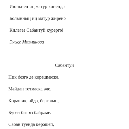
Июньнең иң матур көнендә
Болынның иң матур җиренә
Килегез Сабантуй күрергә!
Энҗе Мөэминова
Сабантуй
Ник безгә дә көрәшмәскә,
Мәйдан тотмаска әле.
Көрәшик, әйдә, бергәләп,
Бүген бит яз бәйрәме.
Сабан туенда көрәшеп,