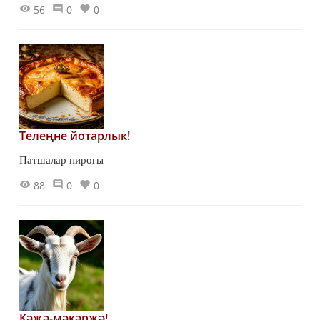
56
0
0
Телеңне йотарлык!
Патшалар пирогы
88
0
0
Кәҗә-мәкәрҗә!