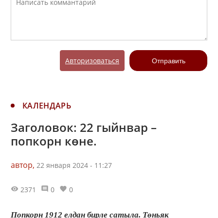
Авторизоваться
Отправить
КАЛЕНДАРЬ
Заголовок: 22 гыйнвар –
попкорн көне.
автор,
22 января 2024 - 11:27
2371
0
0
Попкорн 1912 елдан бирле сатыла. Төньяк