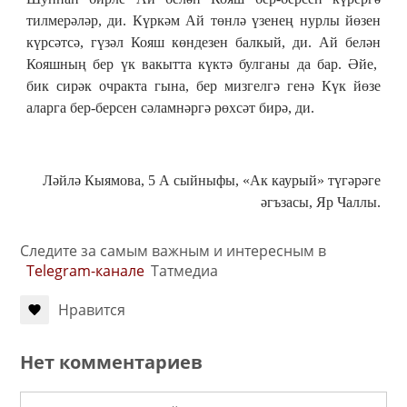
тилмерәләр, ди. Күркәм Ай төнлә үзенең нурлы йөзен
күрсәтсә, гүзәл Кояш көндезен балкый, ди. Ай белән
Кояшның бер үк вакытта күктә булганы да бар. Әйе,
бик сирәк очракта гына, бер мизгелгә генә Күк йөзе
аларга бер-берсен сәламнәргә рөхсәт бирә, ди.
Ләйлә Кыямова, 5 А сыйныфы, «Ак каурый» түгәрәге
әгъзасы, Яр Чаллы.
Следите за самым важным и интересным в
Telegram-канале
Татмедиа
Нравится
Нет комментариев