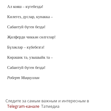
Ал кояш – күгебездә!
Килегез, дуслар, кунакка –
Сабантуй бүген бездә
!
Җилферди чиккән сөлгеләр!
Бүләкләр – күбебезгә!
Көрәшик тә, узышыйк та –
Сабантуй бүген бездә!
Роберт Миңнуллин
Следите за самым важным и интересным в
Telegram-канале
Татмедиа