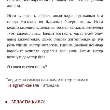
әверелә.
Исем кушканчы, әлбәттә, аның нәрсә аңлатканын һәм
нинди мәгънәгә ия булганын белергә кирәк. Исем
кешегә килешергә, холкына, төсенә, кыскасы, җисеменә
туры килергә тиеш. Балага мәгънәле, матур исем бирү
аның киләчәгендә, шәхес буларак җитлегүендә дә зур
роль уйный. Матур эчтәлекле, тыйнак, җыйнак исемнәр
һәрвакыт кешеләр күңеленә хуш килә. Исеме матур
кеше үзе дә матур була.
Ә синең исемең ничек?
Следите за самым важным и интересным в
Telegram-канале
Татмедиа
БЕЛӘСЕМ КИЛӘ!