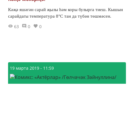
Кәҗә яшәгән сарай җылы һәм коры булырга тиеш. Кышын
сарайдагы температура 8°С тан да түбән төшмәсен.
63
0
0
19 марта 2019 - 11:59
Комикс: «Актёрлар» /Гөлчәчәк
Зәйнуллина/
11155
0
15