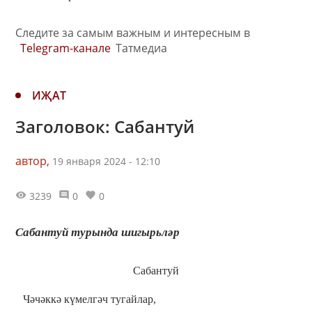
Следите за самым важным и интересным в
Telegram-канале
Татмедиа
ИҖАТ
Заголовок: Сабантуй
автор,
19 января 2024 - 12:10
3239
0
0
Сабантуй турында шигырьләр
Сабантуй
Чәчәккә күмелгәч тугайлар,