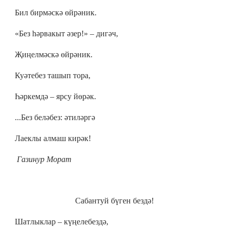
Бил бирмәскә өйрәник.
«Без һәрвакыт әзер!» – дигәч,
Җиңелмәскә өйрәник.
Куәтебез ташып тора,
Һәркемдә
–
ярсу йөрәк.
...Без беләбез: әтиләргә
Лаеклы алмаш кирәк!
Газинур Морат
Сабантуй бүген бездә!
Шатлыклар – күңелебездә,