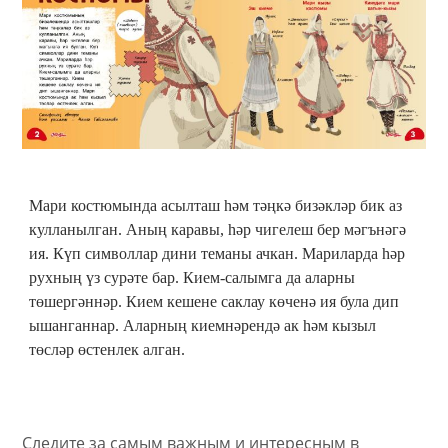
Мари костюмында асылташ һәм тәңкә бизәкләр бик аз
кулланылган. Аның каравы, һәр чигелеш бер мәгънәгә
ия. Күп символлар дини теманы ачкан. Мариларда һәр
рухның үз сурәте бар. Кием-салымга да аларны
төшергәннәр. Кием кешене саклау көченә ия була дип
ышанганнар. Аларның киемнәрендә ак һәм кызыл
төсләр өстенлек алган.
Следите за самым важным и интересным в