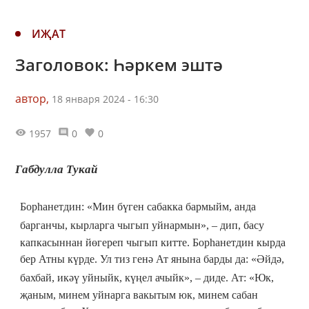
ИҖАТ
Заголовок: Һәркем эштә
автор,
18 января 2024 - 16:30
1957
0
0
Габдулла Тукай
Борһанетдин: «Мин бүген сабакка бармыйм, анда
барганчы, кырларга чыгып уйнармын»,
–
дип, басу
капкасыннан йөгереп чыгып китте. Борһанетдин кырда
бер Атны күрде. Ул тиз генә Ат янына барды да: «Әйдә,
бахбай, икәү уйныйк, күңел ачыйк»,
–
диде. Ат: «Юк,
җаным, минем уйнарга вакытым юк, минем сабан