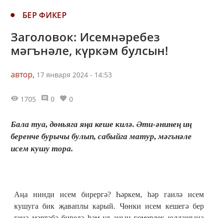
БЕР ФИКЕР
Заголовок: Исемнәребез
мәгънәле, күркәм булсын!
автор,
17 января 2024 - 14:53
1705
0
0
Бала туа, дөньяга яңа кеше килә. Әти-әнинең иң
беренче бурычы булып, сабыйга матур, мәгънәле
исем кушу тора.
Аңа нинди исем бирергә? Һәркем, һәр гаилә исем
кушуга бик җаваплы карый. Чөнки исем кешегә бер
генә мәртәбә бирелә һәм ул аның гомерлек юлдашына