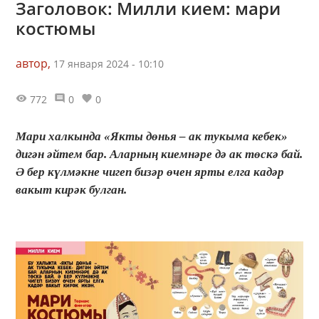
Заголовок: Милли кием: мари
костюмы
автор,
17 января 2024 - 10:10
772
0
0
Мари халкында «Якты дөнья – ак тукыма кебек»
дигән әйтем бар. Аларның киемнәре дә ак төскә бай.
Ә бер күлмәкне чигеп бизәр өчен ярты елга кадәр
вакыт кирәк булган.