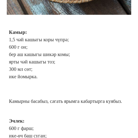
Камыр:
1,5 чәй кашыгы коры чүпрә;
600 г он;
бер аш кашыгы шикәр комы;
ярты чәй кашыгы тоз;
300 мл сөт;
ике йомырка.
Камырны басабыз, сәгать ярымга кабартырга куябыз.
Эчлек:
600 г фарш;
ике-өч баш суган;