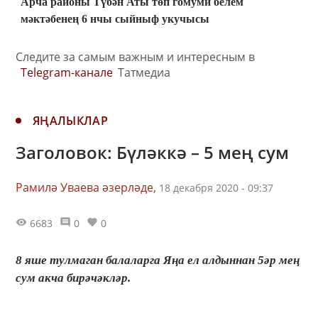
Арча районы Түбән Аты төп гомуми белем
мәктәбенең 6 нчы сыйныф укучысы
Следите за самым важным и интересным в
Telegram-канале
Татмедиа
ЯҢАЛЫКЛАР
Заголовок: Бүләккә – 5 мең сум
Рамилә Уваева әзерләде,
18 декабря 2020 - 09:37
6683
0
0
8 яше тулмаган балаларга Яңа ел алдыннан 5әр мең
сум акча бирәчәкләр.