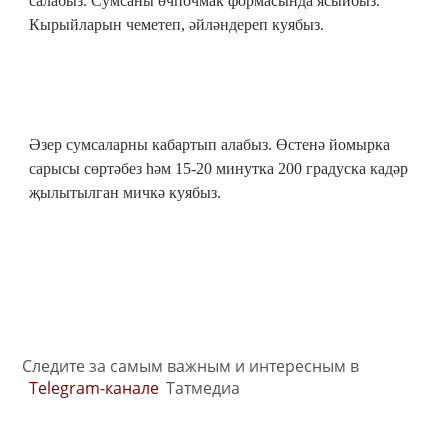
салабыз. Сумсаны өчпочмак формасында ясыйбыз.
Кырыйларын чеметеп, әйләндереп куябыз.
Әзер сумсаларны кабартып алабыз. Өстенә йомырка
сарысы сөртәбез һәм 15-20 минутка 200 градуска кадәр
җылытылган мичкә куябыз.
Следите за самым важным и интересным в
Telegram-канале
Татмедиа