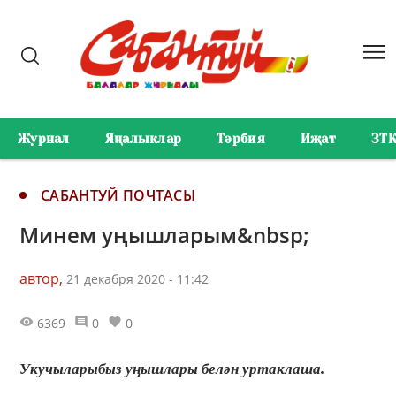
Журнал
Яңалыклар
Тәрбия
Иҗат
ЗТ
САБАНТУЙ ПОЧТАСЫ
Минем уңышларым&nbsp;
автор,
21 декабря 2020 - 11:42
6369
0
0
Укучыларыбыз уңышлары белән уртаклаша.