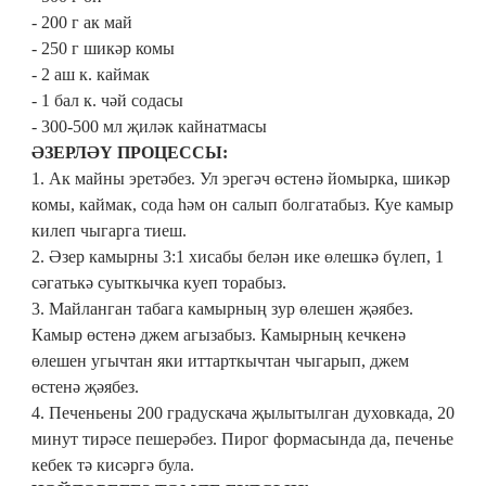
- 200 г ак май
- 250 г шикәр комы
- 2 аш к. каймак
- 1 бал к. чәй содасы
- 300-500 мл җиләк кайнатмасы
ӘЗЕРЛӘҮ ПРОЦЕССЫ:
1. Ак майны эретәбез. Ул эрегәч өстенә йомырка, шикәр
комы, каймак, сода һәм он салып болгатабыз. Куе камыр
килеп чыгарга тиеш.
2. Әзер камырны 3:1 хисабы белән ике өлешкә бүлеп, 1
сәгатькә суыткычка куеп торабыз.
3. Майланган табага камырның зур өлешен җәябез.
Камыр өстенә джем агызабыз. Камырның кечкенә
өлешен угычтан яки иттарткычтан чыгарып, джем
өстенә җәябез.
4. Печеньены 200 градускача җылытылган духовкада, 20
минут тирәсе пешерәбез. Пирог формасында да, печенье
кебек тә кисәргә була.