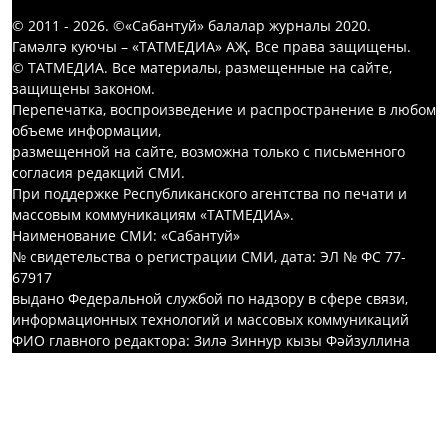
© 2011 - 2026. ©«Сабантуй» балалар журналы 2020.
Гамәлгә куючы – «ТАТМЕДИА» АҖ. Все права защищены.
© ТАТМЕДИА. Все материалы, размещенные на сайте,
защищены законом.
Перепечатка, воспроизведение и распространение в любом
объеме информации,
размещенной на сайте, возможна только с письменного
согласия редакций СМИ.
При поддержке Республиканского агентства по печати и
массовым коммуникациям «ТАТМЕДИА».
Наименование СМИ: «Сабантуй»
№ свидетельства о регистрации СМИ, дата: ЭЛ № ФС 77-
67917
выдано Федеральной службой по надзору в сфере связи,
информационных технологий и массовых коммуникаций
ФИО главного редактора: Зилә Зиннур кызы Фәйзуллина
Адрес редакции: 420066, Россия Федерациясе, Татарстан
Республикасы, Казан шәһәре, Декабристлар урамы, 2 нче
йорт
Телефон редакции: +7 (843) 222-09-84 (1649)
E-mail: sabantui@bk.ru