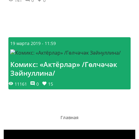
141
0
0
19 марта 2019 - 11:59
Комикс: «Актёрлар» /Гөлчәчәк
Зәйнуллина/
11161
0
15
Главная