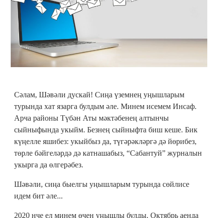
Сәлам, Шәвәли дускай! Сиңа үземнең уңышларым
турында хат язарга булдым әле. Минем исемем Инсаф.
Арча районы Түбән Аты мәктәбенең алтынчы
сыйныфында укыйм. Безнең сыйныфта биш кеше. Бик
күңелле яшибез: укыйбыз да, түгәрәкләргә дә йөрибез,
төрле бәйгеләрдә дә катнашабыз, “Сабантуй” журналын
укырга да өлгерәбез.
Шәвәли, сиңа быелгы уңышларым турында сөйлисе
идем бит әле...
2020 нче ел минем өчен уңышлы булды. Октябрь аенда