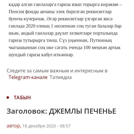
кадәр алган гаиләләргә гариза язып торырга кирәкми –
Пенсия фонды акчаны элек бирелгән реквизитлар
буенча күчерәчәк. Әгәр реквизитлар үзгәргән яисә
гаиләдә 2020 елның 1 июленнән соң туган балалар бар
икән, андый гаиләләр дәүләт хезмәтләре порталында
гариза тутырырга тиеш. Сүз уңаеннан, Путинның
чыгышыннан соң ике сәгать эчендә 100 меңнән артык
шундый гариза кабул иткәннәр.
Следите за самым важным и интересным в
Telegram-канале
Татмедиа
ТАБЫН
Заголовок: ДЖЕМЛЫ ПЕЧЕНЬЕ
автор,
18 декабря 2020 - 08:57