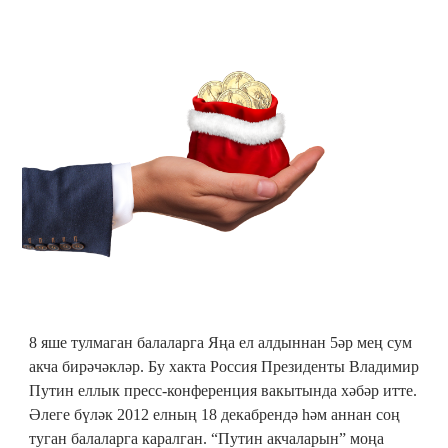
8 яше тулмаган балаларга Яңа ел алдыннан 5әр мең сум
акча бирәчәкләр. Бу хакта Россия Президенты Владимир
Путин еллык пресс-конференция вакытында хәбәр итте.
Әлеге бүләк 2012 елның 18 декабрендә һәм аннан соң
туган балаларга каралган. “Путин акчаларын” моңа