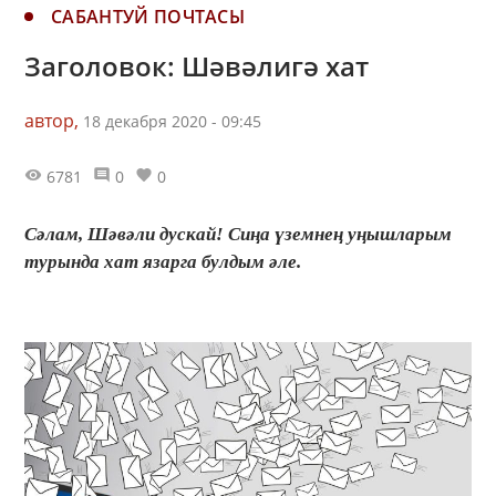
САБАНТУЙ ПОЧТАСЫ
Заголовок: Шәвәлигә хат
автор,
18 декабря 2020 - 09:45
6781
0
0
Сәлам, Шәвәли дускай! Сиңа үземнең уңышларым
турында хат язарга булдым әле.