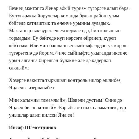
Безнең мәктәптә Ленар абый туризм түгәрәге алып бара.
Бу түгәрәккә йөрүчеләр команда булып районкүләм
бәйгедә катнаштык та өченче урынны яуладык.
Мактанырлык зур өлешем кермәсә дә, һич калышып
тормадым. Бу бәйгедә күп нәрсәгә өйрәнеп, күреп
кайттым. Әле мин башлангыч сыйныфлардан ук көрәш
түгәрәгенә дә йөрим. 4 нче сыйныфта укыганда икенче
урын алганга бирелгән бүләкне әле дә кадерләп
саклыйм.
Хәзерге вакытта тырышып контроль эшләр эшлибез,
Яңа елга әзерләнәбез.
Мин хатымны тәмамлыйм, Шәвәли дустым! Сине дә
Яңа ел белән котлыйм. Барыбызга нык сәламәтлек, зур
уңышлар алып килсен Яңа ел!
Инсаф Шәмсетдинов