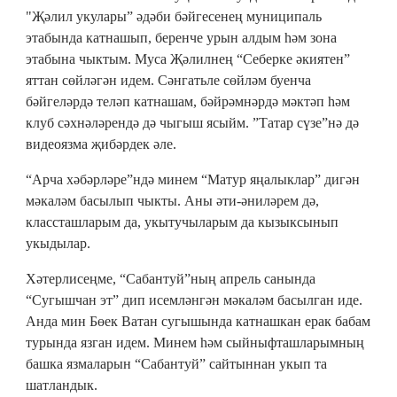
"Җәлил укулары” әдәби бәйгесенең муниципаль
этабында катнашып, беренче урын алдым һәм зона
этабына чыктым. Муса Җәлилнең “Себерке әкиятен”
яттан сөйләгән идем. Сәнгатьле сөйләм буенча
бәйгеләрдә теләп катнашам, бәйрәмнәрдә мәктәп һәм
клуб сәхнәләрендә дә чыгыш ясыйм. ”Татар сүзе”нә дә
видеоязма җибәрдек әле.
“Арча хәбәрләре”ндә минем “Матур яңалыклар” дигән
мәкаләм басылып чыкты. Аны әти-әниләрем дә,
классташларым да, укытучыларым да кызыксынып
укыдылар.
Хәтерлисеңме, “Сабантуй”ның апрель санында
“Сугышчан эт” дип исемләнгән мәкаләм басылган иде.
Анда мин Бөек Ватан сугышында катнашкан ерак бабам
турында язган идем. Минем һәм сыйныфташларымның
башка язмаларын “Сабантуй” сайтыннан укып та
шатландык.