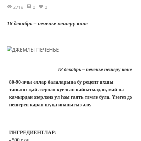
2719
0
0
18 декабрь – печенье пешерү көне
18 декабрь – печенье пешерү көне
80-90-нчы еллар балаларына бу рецепт яхшы
таныш: җәй әзерләп куелган кайнатмадан, майлы
камырдан әзерләнә ул һәм гаять тәмле була. Үзегез дә
пешереп карап шуңа инаныгыз әле.
ИНГРЕДИЕНТЛАР:
- 500 г он