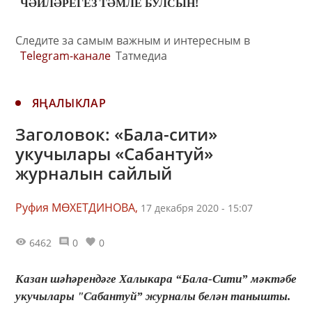
ЧӘЙЛӘРЕГЕЗ ТӘМЛЕ БУЛСЫН!
Следите за самым важным и интересным в
Telegram-канале
Татмедиа
ЯҢАЛЫКЛАР
Заголовок: «Бала-сити»
укучылары «Сабантуй»
журналын сайлый
Руфия МӨХЕТДИНОВА,
17 декабря 2020 - 15:07
6462
0
0
Казан шәһәрендәге Халыкара “Бала-Сити” мәктәбе
укучылары "Сабантуй” журналы белән танышты.