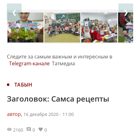
❮
❯
Следите за самым важным и интересным в
Telegram-канале
Татмедиа
ТАБЫН
Заголовок: Самса рецепты
автор,
16 декабря 2020 - 11:00
2160
0
0