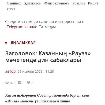
Сыйныф җитәкчесе: Фәйзрахманова Розалия Рәшит
кызы
Следите за самым важным и интересным в
Telegram-канале
Татмедиа
ЯҢАЛЫКЛАР
Заголовок: Казанның «Рауза»
мәчетендә дин сабаклары
автор,
29 ноября 2023 - 11:28
996
0
0
Казан шәһәренең Совет районында бер ел элек
«Рауза» мәчете үз ишекләрен ачты.