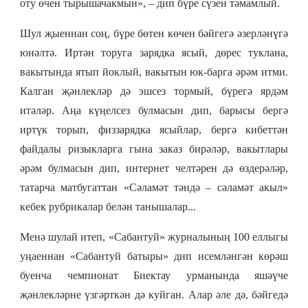
оту өчен тырышачакмын», – дип бүре сүзен тәмамлый.
Шул җыеннан соң, бүре бөтен көчен бәйгегә әзерләнүгә
юнәлтә. Иртән торуга зарядка ясый, дөрес туклана,
вакытында ятып йоклый, вакытын юк-барга әрәм итми.
Калган җәнлекләр дә эшсез тормый, бүрегә ярдәм
итәләр. Аңа күңелсез булмасын дип, барысы бергә
иртүк торып, физзарядка ясыйлар, бергә кибеттән
файдалы ризыкларга гына заказ бирәләр, вакытлары
әрәм булмасын дип, интернет челтәрен дә өздерәләр,
татарча матбугаттан «Сәламәт тәндә – сәламәт акыл»
кебек рубрикалар белән танышалар...
Менә шулай итеп, «Сабантуй» журналының 100 еллыгы
уңаеннан «Сабантуй батыры» дип исемләнгән көрәш
буенча чемпионат Биектау урманында яшәүче
җәнлекләрне үзгәрткән дә куйган. Алар әле дә, бәйгедә