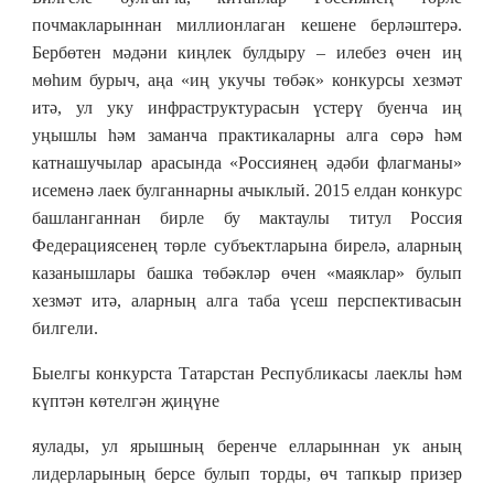
почмакларыннан миллионлаган кешене берләштерә.
Бербөтен мәдәни киңлек булдыру
–
илебез өчен иң
мөһим бурыч, аңа «иң укучы төбәк» конкурсы хезмәт
итә, ул уку инфраструктурасын үстерү буенча иң
уңышлы һәм заманча практикаларны алга сөрә һәм
катнашучылар арасында «Россиянең әдәби флагманы»
исеменә лаек булганнарны ачыклый. 2015 елда
н
конкурс
башланганнан бирле бу мактаулы титул Россия
Федерациясенең төрле субъектларына бирелә, аларның
казанышлары башка төбәкләр өчен «маяклар» булып
хезмәт итә, аларның алга таба үсеш перспективасын
билгели.
Быел
гы
конкурста Татарстан Республикасы лаеклы һәм
күптән көтелгән җиңүне
яулады, ул ярышның беренче елларыннан ук аның
лидерларының берсе булып торды, өч тапкыр призер