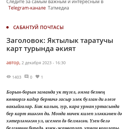
Следите за самым важным и интересным в
Telegram-канале
Татмедиа
САБАНТУЙ ПОЧТАСЫ
Заголовок: Яктылык таратучы
карт турында әкият
автор,
2 декабря 2023 - 16:30
1403
0
1
Борын-борын заманда ук түгел, әмма безнең
көннәргә кадәр берничә гасыр элек булган ди әлеге
вакыйгалар. Бик калын, зур, кара урман уртасында
бер карт яшәгән ди. Монда ничек килеп эләккәнен дә
хәтерләмәгән ул, исемен дә белмәгән. Үзен белә
белгәннән биредә, киек-җанварлар, урман кошлары,