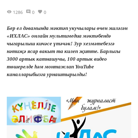
1286
0
0
Бер ел дәвамында мәктәп укучылары өчен эшләгән
«ИХЛАС» онлайн мультимедиа мәктәбендә
чыгарылыш кичәсе үтәчәк! Зур хезмәтебезгә
нәтиҗә ясар вакыт та килеп җитте. Барлыгы
3000 артык катнашучы, 100 артык видео
төшерелде һәм монтажлап YouTube
каналларыбызга урнаштырылды!