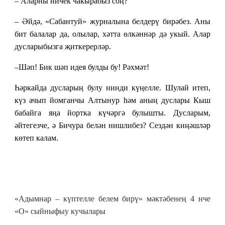
– Аларны ничек чакырабыз соң?
– Әйдә,
«
Сабантуй
»
журналына белдерү бирәбез. Аны
бит балалар да, олылар, хәтта өлкәннәр дә укый. Алар
дусларыбызга җиткерерләр.
–Шәп! Бик шәп идея булды бу! Рәхмәт!
Һәркайда дусларың булу нинди күңелле. Шулай итеп,
күз ачып йомганчы Алтынур һәм аның дуслары Кыш
бабайга яңа йортка күчәргә булышты. Дусларым,
әйтегезче, ә Бичура белән нишлибез? Сездән киңәшләр
көтеп калам.
«Адымнар – күптелле белем бирү» мәктәбенең 4 нче
«О» сыйныфыу кучылары