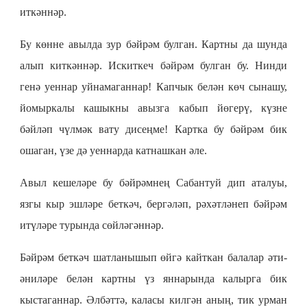
иткәннәр.
Бу көнне авылда зур бәйрәм булган. Картны да шунда
алып киткәннәр. Искиткеч бәйрәм булган бу. Нинди
генә уеннар уйнамаганнар! Капчык белән көч сынашу,
йомыркалы кашыкны авызга кабып йөгерү, күзне
бәйләп чүлмәк вату дисеңме! Картка бу бәйрәм бик
ошаган, үзе дә уеннарда катнашкан әле.
Авыл кешеләре бу бәйрәмнең Сабантуй дип аталуы,
язгы кыр эшләре беткәч, бергәләп, рәхәтләнеп бәйрәм
итүләре турында сөйләгәннәр.
Бәйрәм беткәч шатланышып өйгә кайткан балалар әти-
әниләре белән картны үз яннарында калырга бик
кыстаганнар. Әлбәттә, каласы килгән аның, тик урман