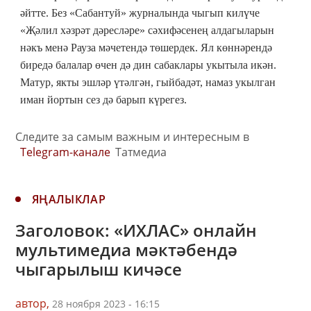
әйтте. Без «Сабантуй» журналында чыгып килүче
«Җәлил хәзрәт дәресләре» сәхифәсенең алдагыларын
нәкъ менә Рауза мәчетендә төшердек. Ял көннәрендә
биредә балалар өчен дә дин сабаклары укытыла икән.
Матур, якты эшләр үтәлгән, гыйбадәт, намаз укылган
иман йортын сез дә барып күрегез.
Следите за самым важным и интересным в
Telegram-канале
Татмедиа
ЯҢАЛЫКЛАР
Заголовок: «ИХЛАС» онлайн
мультимедиа мәктәбендә
чыгарылыш кичәсе
автор,
28 ноября 2023 - 16:15