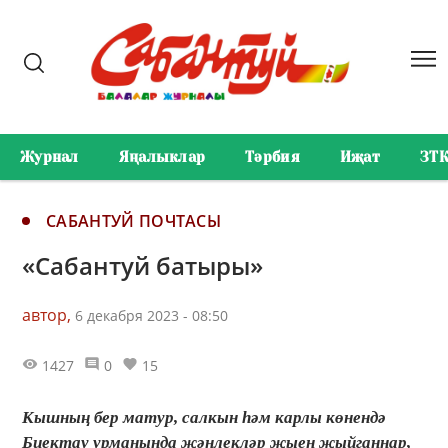
Журнал
Яңалыклар
Тәрбия
Иҗат
ЗТ
САБАНТУЙ ПОЧТАСЫ
«Сабантуй батыры»
автор,
6 декабря 2023 - 08:50
1427
0
15
Кышның бер матур, салкын һәм карлы көнендә
Биектау урманында җәнлекләр җыен җыйганнар,