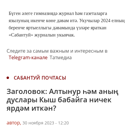
Бүген әлеге гимназиядә журнал һәм газеталарга
язылуның икенче көне дәвам итә. Укучылар 2024 елның
беренче яртыеллыгы дәвамында үзләре яраткан
«Сабантуй» журналын укыячак.
Следите за самым важным и интересным в
Telegram-канале
Татмедиа
САБАНТУЙ ПОЧТАСЫ
Заголовок: Алтынур һәм аның
дуслары Кыш бабайга ничек
ярдәм иткән?
автор,
30 ноября 2023 - 12:20