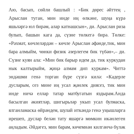
Аю, басып, сөйли башлый : «Бик дөрес әйттең ,
Арыслан туган, мин инде иң өлкәне, шуңа күрә
яшьләргә юл бирәм, алар катнашсын», ди. Арыслан риза
булып, башын кага да, сүзне төлкегә бирә. Төлке:
«Рәхмәт, көчлеләрдән – көчле Арыслан әфәнде,тик, мин
бара алмыйм, чөнки физик әзерлегем бик түбән»,– ди.
Сүзне куян ала: «Мин бик барыр идем дә, тик куркудан
нык калтырыйм, җиңә алмам дип куркам». Читтә
эндәшми генә торган бүре сүзгә килә: «Кадерле
дусларым, сез мине иң усал җәнлек диясез, тик мин
инде ничә еллар татар матбугатын яздырам.Анда
басылган әкиятләр, шигырьләр укып усал булмаска,
ялганламаска өйрәндем, шулай иткәндә генә уңышларга
ирешеп, дуслар белән тату яшәргә мөмкин икәнлеген
аңладым. Әйдәгез, мин барам, көчемнән килгәнчә бүләк