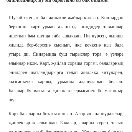
башлаганнар. Бу эш барысына да бик ошаган.
Шулай итеп, кабат җиләкле җәйләр килгән. Көннәрдән
беркөнне карт урман аланында ниндидер тавышлар
ишеткән һәм шунда таба ашыккан. Ни күрсен, чыршы
янында бер-берсенә сыенып, ике кечкенә кыз бала
утыра ди. Яннарында буш тырыслар тора, ә үзләре
елыйлар икән. Карт, җайлап сораша торгач, балаларның
әниләрен шатландырырга теләп җиләккә китүләрен,
кызганычка каршы, урманда адашуларын белгән.
Балалар бу вакытта җиләк өлгермәгәнен белмәгәннәр
шул.
Карт балаларны бик кызганган. Алар янына шүрәлеләр,
җәнлекләр җыелышкан. Балалар, аларны күреп, тагын
да катырак елый башлаганнар ди. Җан ияләре барысы