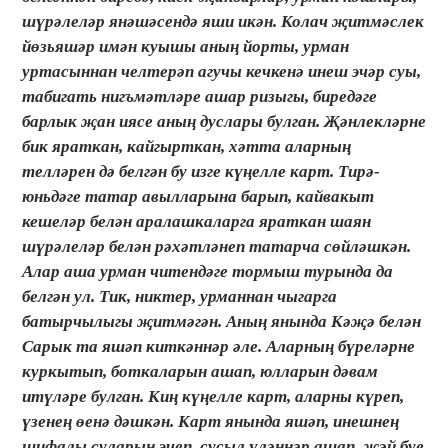
шүрәлеләр янәшәсендә яши икән. Колач җитмәслек
йөзьяшәр имән куышы аның йорты, урман
уртасыннан челтерәп агучы кечкенә инеш эчәр суы,
табигать нигъмәтләре ашар ризыгы, биредәге
барлык җан иясе аның дуслары булган. Җәнлекләрне
бик яраткан, кайгырткан, хәтта аларның
телләрен дә белгән бу изге күңелле карт. Тирә-
юньдәге татар авылларына барып, кайвакыт
кешеләр белән аралашкаларга яраткан шаян
шүрәлеләр белән рәхәтләнеп татарча сөйләшкән.
Алар аша урман читендәге тормыш турында да
белгән ул. Тик, никтер, урманнан чыгарга
батырчылыгы җитмәгән. Аның янында Кәҗә белән
Сарык та яшәп киткәннәр әле. Аларның бүреләрне
куркытып, боткаларын ашап, юлларын дәвам
итүләре булган. Киң күңелле карт, аларны күреп,
үзенең өенә дәшкән. Карт янында яшәп, инешнең
шифалы суларын эчеп, сусыл үләннәр ашап, җәй буе