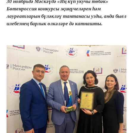
30 ноябрьдә Мәскәүдә «Иң күп укучы төбәк»
Бөтенроссия конкурсы җиңүчеләрен һәм
лауреатларын бүләкләү тантанасы узды, анда быел
илебезнең барлык өлкәләре дә катнашты.