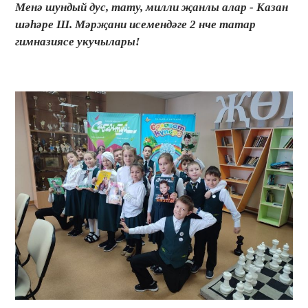
Менә шундый дус, тату, милли җанлы алар - Казан
шәһәре Ш. Мәрҗани исемендәге 2 нче татар
гимназиясе укучылары!