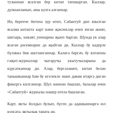
тузыннан ясалган бер китап тапшырган. Кызлар,
дулкынланып, аны кулга алганнар.
Иң беренче битенә зур итеп, Сабантуй дип язылган
ясалма китапта карт нәни җәнлекләр өчен язган әкият,
шигырь, хикәят, уеннарны җыеп барган. Шунда ук алар
ясаган рәсемнәрне дә җыйган ди. Кызлар бу кадерле
бүләккә бик шатланганнар. Калага баргач, бу китапны
гәҗит-журналлар чыгаручы укытучыларына да
күрсәткәннәр ди. Алар, бергәләшеп, китап белән
танышканнар һәм бу игелекле эшне дәвам итәргә дигән
фикергә килгәннәр. Шул көннән башлап, балалар өчен
«Сабантуй» журналы нәшер ителә башлаган.
Карт, якты йолдыз булып, бүген дә адашканнарга юл
күрсәтә, яктылык тарата ди.