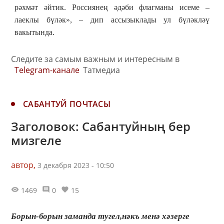
рәхмәт әйтик. Россиянең әдәби флагманы исеме
–
лаеклы бүләк
»
,
–
дип ассызыклады ул бүләкләү
вакытында.
Следите за самым важным и интересным в
Telegram-канале
Татмедиа
САБАНТУЙ ПОЧТАСЫ
Заголовок: Сабантуйның бер
мизгеле
автор,
3 декабря 2023 - 10:50
1469
0
15
Борын-борын заманда тугел,нәкъ менә хәзерге