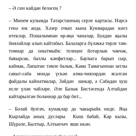
– Ә син кайдан беләсең ?
– Минем кулымда Татарстанның серле картасы. Нәрсә
генә юк анда. Хәзер очып кына Кукмарадан киез
итекләр, Пошалымнан өр-яңа чаналар, Буадан җылы
бияләйләр алып кайтабыз. Балаларга бүләккә төрле тәм-
томнар да онытмыйк: телеңне йотарлык чәкчәк,
бавырсак, баллы кәнфитләр... Баулыга барып сыр,
каймак, Лаештан тәмле балык, Кама Тамагыннан затлы
савыт-саба монда үскән алма-чияләрдән ясалган
файдалы кайнатмалар, Зәйдән шикәр, ә Сабадан хуш
исле үлән чәйләре. Әле Балык Бистәсендә Алтайдан
кайтарылган боланнар да бар бит...
– Болай булгач, кунаклар да чакырыйк инде. Яңа
Кырлайда аның дуслары Кыш бабай, Кар кызы,
Шүрәле, Былтыр, Алтынчәч яши икән.