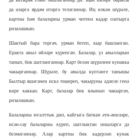
да аларга ярдәм итәргә теләгәннәр. Иң өлкән шүрәле,
картны һәм балаларны урман читенә кадәр озатырга
ризалашкан.
Шактый бара торгач, урман бетеп, кыр башланган.
Еракта авыл өйләре күренгән. Балалар, үз авылларын
танып, бик шатланганнар. Карт белән шүрәлене кунакка
чакырганнар. Шүрәле, бу авылда күптәнге танышы
Былтыр яшәгәнен искә төшереп, чакыруны әдәпле генә
кире каккан. Карт, балалар бик ялынып чакыргач,
ризалашкан.
Балаларны югалттык дип, кайгыга баткан әти-әниләре,
исән-сау балаларны күреп, шатлыктан нишләргә дә
белмәгәннәр. Алар картны бик кадерләп кунак