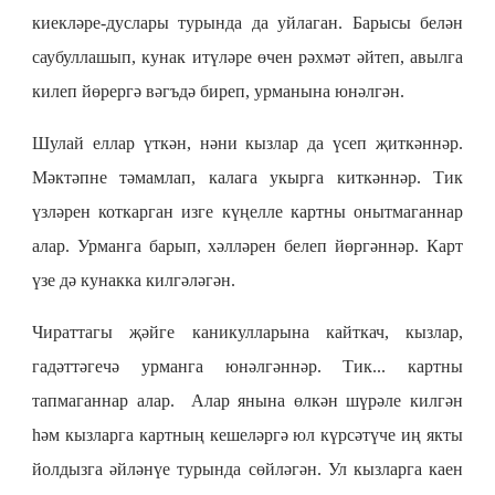
киекләре-дуслары турында да уйлаган. Барысы белән
саубуллашып, кунак итүләре өчен рәхмәт әйтеп, авылга
килеп йөрергә вәгъдә биреп, урманына юнәлгән.
Шулай еллар үткән, нәни кызлар да үсеп җиткәннәр.
Мәктәпне тәмамлап, калага укырга киткәннәр. Тик
үзләрен коткарган изге күңелле картны онытмаганнар
алар. Урманга барып, хәлләрен белеп йөргәннәр. Карт
үзе дә кунакка килгәләгән.
Чираттагы җәйге каникулларына кайткач, кызлар,
гадәттәгечә урманга юнәлгәннәр. Тик... картны
тапмаганнар алар. Алар янына өлкән шүрәле килгән
һәм кызларга картның кешеләргә юл күрсәтүче иң якты
йолдызга әйләнүе турында сөйләгән. Ул кызларга каен