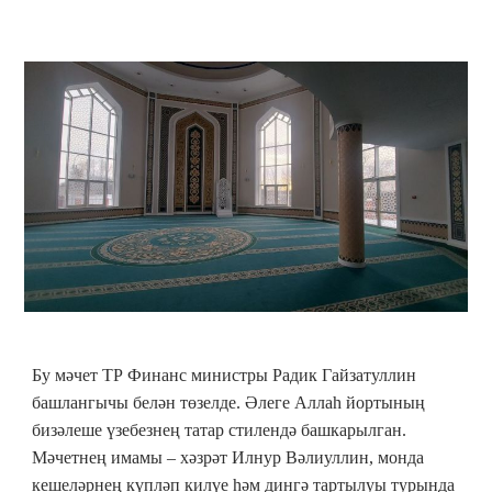
Бу мәчет ТР Финанс министры Радик Гайзатуллин
башлангычы белән төзелде. Әлеге Аллаһ йортының
бизәлеше үзебезнең татар стилендә башкарылган.
Мәчетнең имамы – хәзрәт Илнур Вәлиуллин, монда
кешеләрнең күпләп килүе һәм дингә тартылуы турында