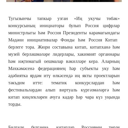
Тугызынчы тапкыр узган «Иң укучы төбәк»
конкурсының инициаторы булып Россия цифрлар
министрлыгы һәм
Россия
П
резидент
ы карамагындагы
Мәдәни инициативалар Фонды
һәм
Россия
К
итап
берлеге тора. Жюри составына китап, китапханә һәм
музей берләшмәләре лидерлары, хакимият органнары
һәм иҗтимагый оешмалар вәкилләре керә. Аларның
Мәхкәмәсенә федерациянең һәр субъекты уку һәм
әдәбиятка ярдәм итү өлкәсендә иң якты проектларын
тәкъдим итте: тематик конкурслардан һәм
фестивальләрдән алып виртуаль күргәзмәләргә һәм
китап киңлекләрен ачуга кадәр һәр чара күз уңында
торды.
Билгеле булганча, китаплар Россиянең төрле