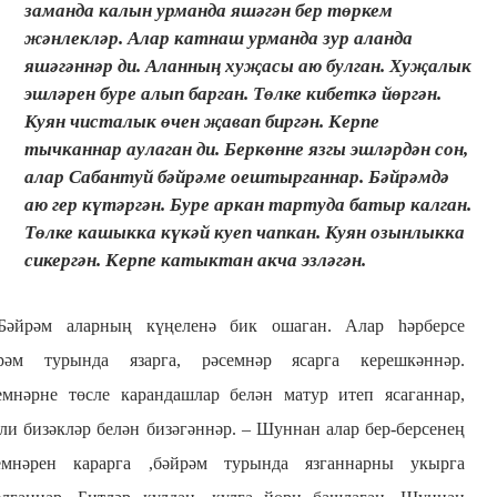
заманда калын урманда яшәгән бер төркем
жәнлекләр. Алар катнаш урманда зур аланда
яшәгәннәр ди. Аланның хуҗасы аю булган. Хуҗалык
эшләрен буре алып барган. Төлке кибеткә йөргән.
Куян чисталык өчен җавап биргән. Керпе
тычканнар аулаган ди. Беркөнне язгы эшләрдән сон,
алар Сабантуй бәйрәме оештырганнар. Бәйрәмдә
аю гер күтәргән. Буре аркан тартуда батыр калган.
Төлке кашыкка күкәй куеп чапкан. Куян озынлыкка
сикергән. Керпе катыктан акча эзләгән.
Бәйрәм аларның күңеленә бик ошаган. Алар hәрберсе
рәм турында язарга, рәсемнәр ясарга керешкәннәр.
емнәрне төсле карандашлар белән матур итеп ясаганнар,
ли бизәкләр белән бизәгәннәр. – Шуннан алар бер-берсенең
емнәрен карарга ,бәйрәм турында язганнарны укырга