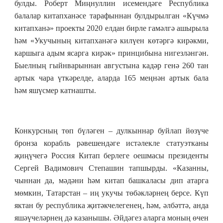
булды. Роберт Миңнуллин исемендәге Республика
балалар китапханәсе тарафыннан булдырылган
«К
үчмә
китапханә
»
проекты 2020 елдан бирле гамәлгә ашырыла
һәм
«
Укучының китапханәгә килүен көтәргә кирәкми,
каршыга адым ясарга кирәк
»
принцибына нигезләнгән.
Быелның гыйнварыннан августына кадәр генә 260
тан
артык чара үткәрелде, аларда 165 меңнән артык бала
һәм яшүсмер катнашты.
Конкурсның төп бүләген
–
дулкыннар буйлап йөзүче
бронза корабль рәвешендәге истәлекле статуэтканы
җиңүчегә Россия
К
итап берлеге
оешмасы
президенты
Сергей Вадимович Степашин тапшырды.
«
Казанны,
чыннан да, мәдәни һәм китап башкаласы дип атарга
мөмкин, Татарстан
–
иң укучы төбәкләрнең берсе. Күп
яктан бу республика җитәкчелегенең, һәм, әлбәттә, анда
яшәүчеләрнең дә казанышы. Әйдәгез аларга моның өчен