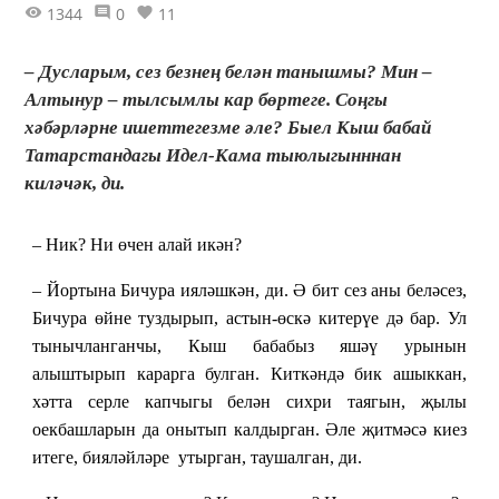
1344
0
11
– Дусларым, сез безнең белән танышмы? Мин –
Алтынур – тылсымлы кар бөртеге. Соңгы
хәбәрләрне ишеттегезме әле? Быел Кыш бабай
Татарстандагы Идел-Кама тыюлыгынннан
киләчәк, ди.
– Ник? Ни өчен алай икән?
– Йортына Бичура ияләшкән, ди. Ә бит сез аны беләсез,
Бичура өйне туздырып, астын-өскә китерүе дә бар. Ул
тынычланганчы, Кыш бабабыз яшәү урынын
алыштырып карарга булган. Киткәндә бик ашыккан,
хәтта серле капчыгы белән сихри таягын, җылы
оекбашларын да онытып калдырган. Әле җитмәсә киез
итеге, бияләйләре утырган, таушалган, ди.