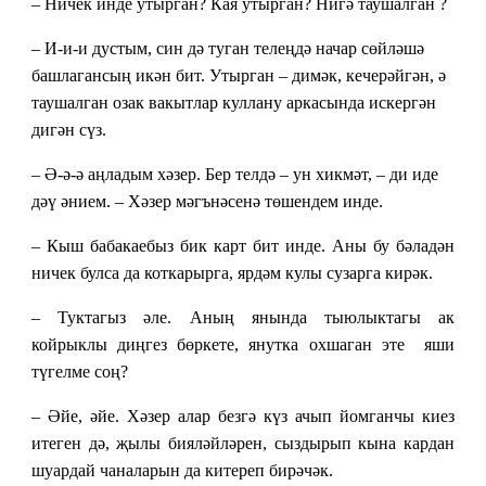
– Ничек инде утырган? Кая утырган? Нигә таушалган ?
– И-и-и дустым, син дә туган телеңдә начар сөйләшә
башлагансың икән бит. Утырган – димәк, кечерәйгән, ә
таушалган
озак
вакытлар куллану аркасында искергән
дигән сүз.
–
Ә-ә-ә аңладым хәзер. Бер телдә
–
ун хикмәт,
–
ди иде
дәү әнием.
–
Хәзер мәгънәсенә төшендем инде.
– Кыш бабакаебыз бик карт бит инде. Аны бу бәладән
ничек булса да коткарырга, ярдәм кулы сузарга кирәк.
– Туктагыз әле. Аның янында тыюлыктагы ак
койрыклы диңгез бөркете, янутка охшаган эте яши
түгелме соң?
– Әйе, әйе. Хәзер алар безгә күз ачып йомганчы киез
итеген дә, җылы бияләйләрен, сыздырып кына кардан
шуардай чаналарын да китереп бирәчәк.