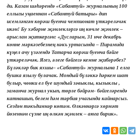
ди. Казан шәһәрендә «Сабантуй» журналының 100
еллыгы уңаеннан «Сабантуй батыры» дип
исемләнгән көрәш буенча чемпионат үткәреләчәк
икән! Бу хәбәрне җәнлекләргә иң көчле җәнлек –
арыслан җиткергән: «Дусларым, 31 нче декабрь
көнне мәркәзебезнең нәкъ уртасында – Пирамида
күңел ачу үзәгендә Татарча көрәш буенча бәйге
үткәреләчәк. Ягез, әлеге бәйгегә кемне җибәрәбез?
Бүләкләр бик яхшы– «Сабантуй» журналына 1 елга
бушка язылу булачак. Мондый бүләккә һәркем шат
булыр, чөнки ел буе шундый зәвыклы, кызыклы ,
заманча журнал укып, төрле бәйрәм- бәйгеләрендә
катнашып, белем һәм тәрбия учагында кайнарсыз.
Сездән тәкъдимнәр көтәм. Өлкәннәргә хөрмәт
йөзеннән сүзне иң өлкән җәнлек – аюга бирик».