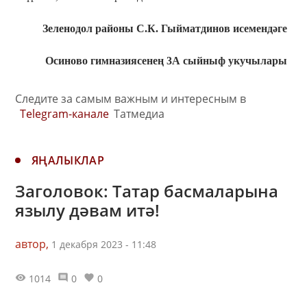
Зеленодол районы С.К. Гыйматдинов исемендәге
Осиново гимназиясенең 3А сыйныф укучылары
Следите за самым важным и интересным в
Telegram-канале
Татмедиа
ЯҢАЛЫКЛАР
Заголовок: Татар басмаларына
язылу дәвам итә!
автор,
1 декабря 2023 - 11:48
1014
0
0