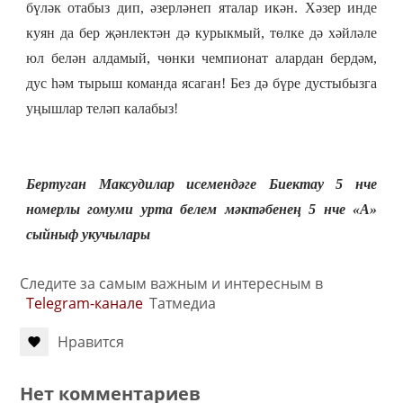
бүләк отабыз дип, әзерләнеп яталар икән. Хәзер инде
куян да бер җәнлектән дә курыкмый, төлке дә хәйләле
юл белән алдамый, чөнки чемпионат алардан бердәм,
дус һәм тырыш команда ясаган! Без дә бүре дустыбызга
уңышлар теләп калабыз!
Бертуган Максудилар исемендәге Биектау 5 нче
номерлы гомуми урта белем мәктәбенең 5 нче «А»
сыйныф укучылары
Следите за самым важным и интересным в
Telegram-канале
Татмедиа
Нравится
Нет комментариев