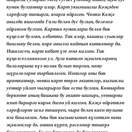
кунак булганнар алар. Карт укымышлы Кәҗәдән
хәрефләр танырга, язарга өйрәгән. Чөнки Кәҗә
авылда яшәгәндә Гали белән дус булып, белемгә
өйрәнгән булган. Картка кунаклары белән бик
күңелле булган, әлбәттә. Тик алар, кышкы суыклар
башлану белән, кире авылга кайтып киткәннәр ди.
Нишләсен, карт кабат үзе генә калган. Тик
күңелсезләнмәгән ул. Ауга киткән җәнлекләрнең
балаларына күз-колак булып торган, нәни
шүрәлеләрне тәрбияләгән. Нәниләр аны бик
яратканнар, чөнки карт төрле әкиятләр, кызыклы
уеннар уйлап чыгарырга бик оста булган. Көннәрдән
беркөнне аның башына бу әкият-шигырь, уеннарны
язып барырга кирәк дигән уй килгән. Кәҗә өйрәткән
хәрефләрне искә төшереп, чыра белән каен тузына
яза башлаган. Аны бик кызыксынып күзәткән нәни
җәнлекләр дә, аннан күреп, рәсемнәр төшерә