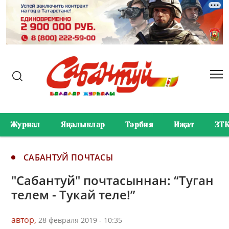
Журнал
Яңалыклар
Тәрбия
Иҗат
ЗТ
САБАНТУЙ ПОЧТАСЫ
"Сабантуй" почтасыннан: “Туган
телем - Тукай теле!”
автор,
28 февраля 2019 - 10:35