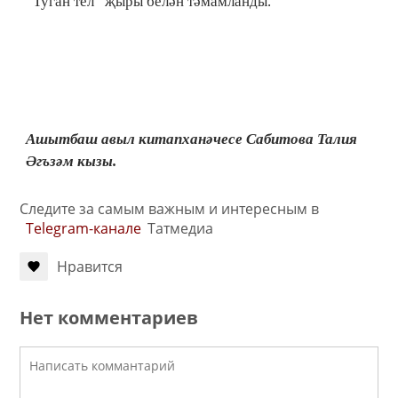
“Туган тел” җыры белән тәмамланды.
Ашытбаш авыл китапханәчесе Сабитова Талия
Әгъзәм кызы.
Следите за самым важным и интересным в
Telegram-канале
Татмедиа
Нравится
Нет комментариев