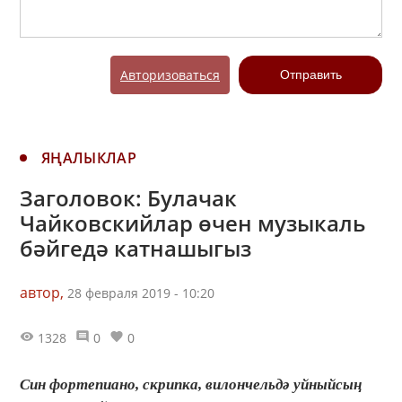
Авторизоваться
Отправить
ЯҢАЛЫКЛАР
Заголовок: Булачак
Чайковскийлар өчен музыкаль
бәйгедә катнашыгыз
автор,
28 февраля 2019 - 10:20
1328
0
0
Син фортепиано, скрипка, вилончельдә уйныйсың