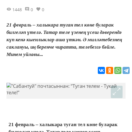
1448
0
0
21 февраль – халыкара туган тел көне буларак
билгеләп үтелә. Татар теле үзенең үсеш дәверендә
күп кенә кыенлыклар аша үткән. Ә милләтебезнең
саклануы, иң беренче чиратта, телебезгә бәйле.
Минем уйлавы...
21 февраль – халыкара туган тел көне буларак
билгеләп үтелә. Татар теле үзенең үсеш