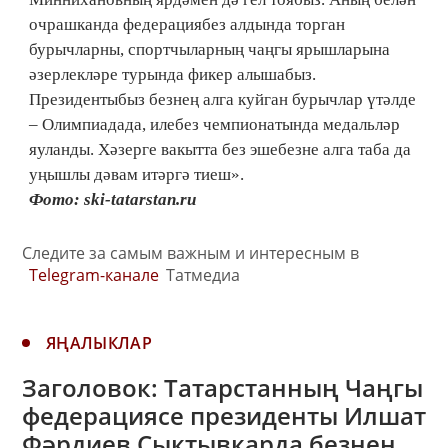
очрашканда федерациябез алдында торган
бурычларны, спортчыларның чаңгы ярышларына
әзерлекләре турында фикер алышабыз.
Президентыбыз безнең алга куйган бурычлар үтәлде
– Олимпиадада, илебез чемпионатында медальләр
яуланды. Хәзерге вакытта без эшебезне алга таба да
уңышлы дәвам итәргә тиеш».
Фото: ski-tatarstan.ru
Следите за самым важным и интересным в
Telegram-канале
Татмедиа
ЯҢАЛЫКЛАР
Заголовок: Татарстанның Чаңгы
федерациясе президенты Илшат
Фәрдиев Сыктывкарда безнең