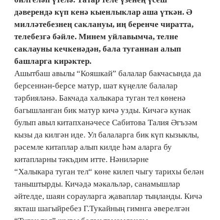
дәверендә күп кенә кыенлыклар аша үткән. Ә
милләтебезнең саклануы, иң беренче чиратта,
телебезгә бәйле. Минем уйлавымча, телне
саклауны кечкенәдән, бала туганнан алып
башларга кирәктер.
Ашытбаш авылы “Кояшкай” балалар бакчасында да
берсеннән-берсе матур, шат күңелле балалар
тәрбияләнә. Бакчада халыкара туган тел көненә
багышланган бик матур кичә узды. Кичәгә кунак
булып авыл китапханәчесе Сабитова Талия Әгъзәм
кызы да килгән иде. Ул балаларга бик күп кызыклы,
рәсемле китаплар алып килде һәм аларга бу
китапларны тәкъдим итте. Нәниләрне
“Халыкара туган тел“ көне килеп чыгу тарихы белән
таныштырды. Кичәдә мәкальләр, санамышлар
әйтелде, шаян сорауларга җаваплар тыңланды. Кичә
якташ шагыйребез Г.Тукайның гимнга әверелгән