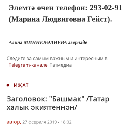
Элемтә өчен телефон: 293-02-91
(Марина Людвиговна Гейст).
Алинә МИННЕВӘЛИЕВА әзерләде
Следите за самым важным и интересным в
Telegram-канале
Татмедиа
ИҖАТ
Заголовок: "Башмак" /Татар
халык әкиятеннән/
автор,
27 февраля 2019 - 18:02