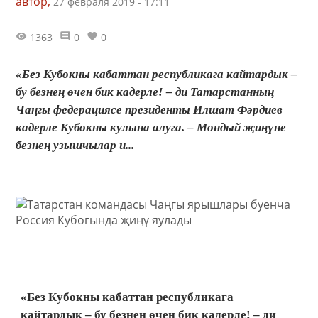
автор,
27 февраля 2019 - 17:11
1363
0
0
«Без Кубокны кабаттан республикага кайтардык –
бу безнең өчен бик кадерле! – ди Татарстанның
Чаңгы федерациясе президенты Илшат Фәрдиев
кадерле Кубокны кулына алуга. – Мондый җиңүне
безнең узышчылар и...
«Без Кубокны кабаттан республикага
кайтардык – бу безнең өчен бик кадерле! – ди