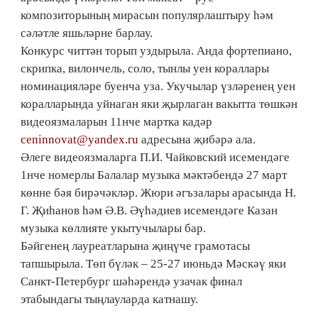
композиторының мирасын популярлаштыру һәм
сәләтле яшьләрне барлау.
Конкурс читтән торып уздырыла. Анда фортепиано,
скрипка, вилончель, соло, тынлы уен кораллары
номинацияләре буенча уза. Укучылар үзләренең уен
коралларында уйнаган яки җырлаган вакытта төшкән
видеоязмаларын 11нче мартка кадәр
ceninnovat@yandex.ru
адресына җибәрә ала.
Әлеге видеоязмаларга П.И. Чайковский исемендәге
1нче номерлы Балалар музыка мәктәбендә 27 март
көнне бәя бирәчәкләр. Жюри әгъзалары арасында Н.
Г. Җиһанов һәм Ә.В. Әүһәдиев исемендәге Казан
музыка көллияте укытучылары бар.
Бәйгенең лауреатларына җиңүче грамотасы
тапшырыла. Төп бүләк – 25-27 июньдә Мәскәү яки
Санкт-Петербург шәһәрендә узачак финал
этабындагы тыңлауларда катнашу.