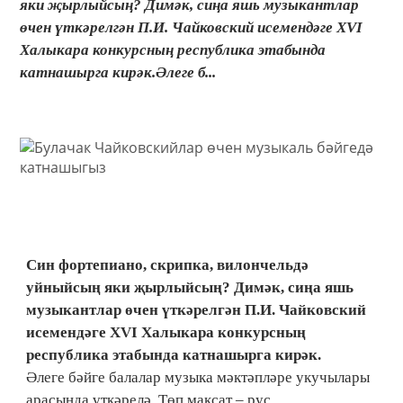
яки җырлыйсың? Димәк, сиңа яшь музыкантлар
өчен үткәрелгән П.И. Чайковский исемендәге XVI
Халыкара конкурсның республика этабында
катнашырга кирәк.Әлеге б...
Син фортепиано, скрипка, вилончельдә
уйныйсың яки җырлыйсың? Димәк, сиңа яшь
музыкантлар өчен үткәрелгән П.И. Чайковский
исемендәге XVI Халыкара конкурсның
республика этабында катнашырга кирәк.
Әлеге бәйге балалар музыка мәктәпләре укучылары
арасында үткәрелә. Төп максат – рус