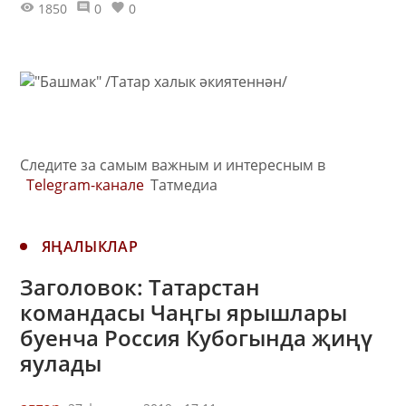
1850
0
0
Следите за самым важным и интересным в
Telegram-канале
Татмедиа
ЯҢАЛЫКЛАР
Заголовок: Татарстан
командасы Чаңгы ярышлары
буенча Россия Кубогында җиңү
яулады