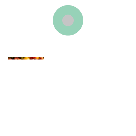
Тәмле тест
Кешенең холкын аның нинди җиләк-җимеш яратуына карап
та белеп була икән! Бирелгән җиләк-җимешләр арасыннан
берсен сайла. Тасвирлама сиңа туры киләме?
37
0
0