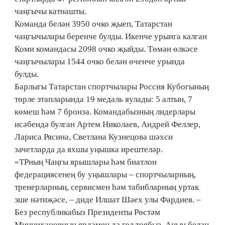
чаңгычы катнашты.
Команда белән 3950 очко җыеп, Татарстан
чаңгычылары беренче булды. Икенче урынга калган
Коми командасы 2098 очко җыйды. Төмән өлкәсе
чаңгычылары 1544 очко белән өченче урында
булды.
Барлыгы Татарстан спортчылары Россия Кубогының
төрле этапларында 19 медаль яулады: 5 алтын, 7
көмеш һәм 7 бронза. Командабызның лидерлары
исәбендә булган Артем Николаев, Андрей Феллер,
Лариса Рясина, Светлана Кузнецова шәхси
зачетларда да яхшы уңышка ирештеләр.
«ТРның Чаңгы ярышлары һәм биатлон
федерациясенең бу уңышлары – спортчыларның,
тренерларның, сервисмен һәм табибларның уртак
эше нәтиҗәсе, – диде Илшат Шәех улы Фардиев. –
Без республикабыз Президенты Рөстәм
Миннихановның ярдәмен дә гел тоябыз. Аның белән