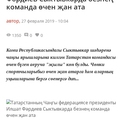
команда өчен җан ата
автор,
27 февраля 2019 - 10:04
1350
0
0
Коми Республикасындагы Сыктывкар шәһәренә
чаңгы ярышларына килгән Татарстан командасы
өчен бүген аеруча "җылы" көн булды. Чөнки
спортчыларыбыз өчен җан атарга һәм аларның
уңышларына бергә сөенергә дип...