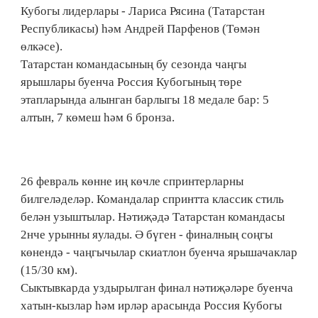
Кубогы лидерлары - Лариса Рясина (Татарстан
Республикасы) һәм Андрей Парфенов (Төмән
өлкәсе).
Татарстан командасының бу сезонда чаңгы
ярышлары буенча Россия Кубогының төре
этапларында алынган барлыгы 18 медале бар: 5
алтын, 7 көмеш һәм 6 бронза.
26 февраль көнне иң көчле спринтерларны
билгеләделәр. Командалар спринтта классик стиль
белән узыштылар. Нәтиҗәдә Татарстан командасы
2нче урынны яулады. Ә бүген - финалның соңгы
көнендә - чаңгычылар скиатлон буенча ярышачаклар
(15/30 км).
Сыктывкарда уздырылган финал нәтиҗәләре буенча
хатын-кызлар һәм ирләр арасында Россия Кубогы