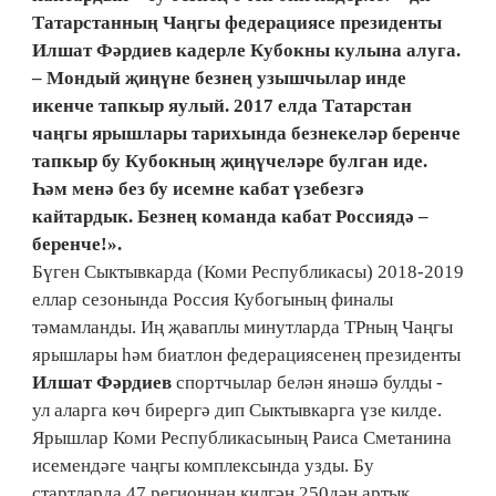
Татарстанның Чаңгы федерациясе президенты
Илшат Фәрдиев кадерле Кубокны кулына алуга.
– Мондый җиңүне безнең узышчылар инде
икенче тапкыр яулый. 2017 елда Татарстан
чаңгы ярышлары тарихында безнекеләр беренче
тапкыр бу Кубокның җиңүчеләре булган иде.
Һәм менә без бу исемне кабат үзебезгә
кайтардык. Безнең команда кабат Россиядә –
беренче!».
Бүген Сыктывкарда (Коми Республикасы) 2018-2019
еллар сезонында Россия Кубогының финалы
тәмамланды. Иң җаваплы минутларда ТРның Чаңгы
ярышлары һәм биатлон федерациясенең президенты
Илшат Фәрдиев
спортчылар белән янәшә булды -
ул аларга көч бирергә дип Сыктывкарга үзе килде.
Ярышлар Коми Республикасының Раиса Сметанина
исемендәге чаңгы комплексында узды. Бу
стартларда 47 регионнан килгән 250дән артык