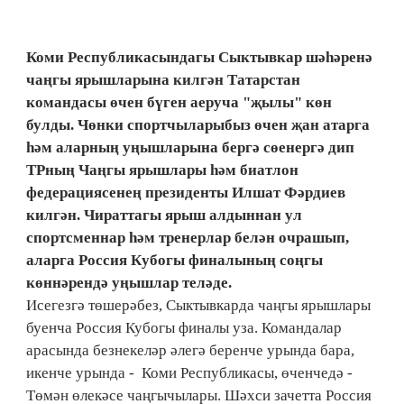
Коми Республикасындагы Сыктывкар шәһәренә
чаңгы ярышларына килгән Татарстан
командасы өчен бүген аеруча "җылы" көн
булды. Чөнки спортчыларыбыз өчен җан атарга
һәм аларның уңышларына бергә сөенергә дип
ТРның Чаңгы ярышлары һәм биатлон
федерациясенең президенты Илшат Фәрдиев
килгән. Чираттагы ярыш алдыннан ул
спортсменнар һәм тренерлар белән очрашып,
аларга Россия Кубогы финалының соңгы
көннәрендә уңышлар теләде.
Исегезгә төшерәбез, Сыктывкарда чаңгы ярышлары
буенча Россия Кубогы финалы уза. Командалар
арасында безнекеләр әлегә беренче урында бара,
икенче урында - Коми Республикасы, өченчедә -
Төмән өлекәсе чаңгычылары. Шәхси зачетта Россия