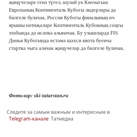
җиңүчеләре генә түгел, шулай ук
Көнчыгыш
Европаның Континенталь Кубогы лидерлары да
билгеле булачак. Россия Кубогы финалының өч
ярышы нәтиҗәләре Континенталь Кубокның соңгы
этабында да исәпкә алыначак. Бу узышларда FIS
Дөнья Кубогында өстәмә шәхси квота буенча
стартка чыга алачак җиңүчеләр дә билгеле булачак.
Фотолар: ski-tatarstan.ru
Следите за самым важным и интересным в
Telegram-канале
Татмедиа