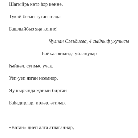
Шагыйрь көтә һәр көнне.
Тукай белән туган телдә
Башлыйбыз яңа көнне!
Чулпан Сәгъдиева, 4 сыйныф укучысы
Һәйкәл янында уйланулар
Һәйкәл, сүнмәс учак,
Уеп-уеп язган исемнәр.
Яу кырында җанын биргән
Баһадирлар, ирләр, әтиләр.
«Ватан» диеп алга атлаганнар,