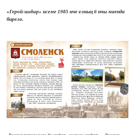
«Герой-шәһәр» исеме 1985 нче елның 6 нчы маенда
бирелә.