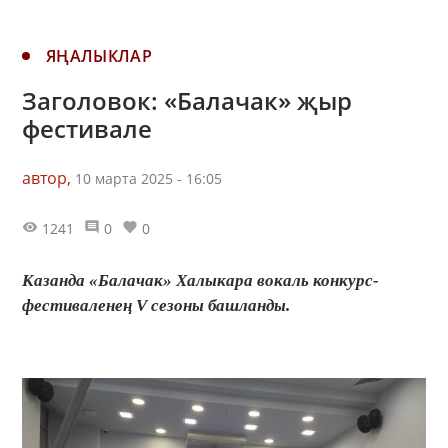
ЯҢАЛЫКЛАР
Заголовок: «Балачак» җыр
фестивале
автор,
10 марта 2025 - 16:05
1241
0
0
Казанда «Балачак» Халыкара вокаль конкурс-
фестиваленең V сезоны башланды.