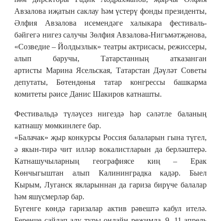
Авзалова иҗатын саклау һәм үстерү фонды президенты,
Әлфия Авзалова исемендәге халыкара фестиваль-
бәйгегә нигез салучы Зөлфия Авзалова-Нигъмәтҗәнова,
«Созведие – Йолдызлык» театры актрисасы, режиссеры,
алып баручы, Татарстанның атказанган
артисты Марина Ясельская, Татарстан Дәүләт Советы
депутаты, Бөтендөнья татар конгрессы башкарма
комитеты рәисе Данис Шакиров катнашты.
Фестивальдә түләүсез нигездә һәр сәләтле баланың
катнашу мөмкинлеге бар.
«Балачак» җыр конкурсы Россия балаларын гына түгел,
ә якын-тирә чит илләр вокалистларын да берләштерә.
Катнашучыларның географиясе киң – Ерак
Көнчыгыштан алып Калининградка кадәр. Быел
Кырым, Луганск якларыннан да гариза бирүче балалар
һәм яшүсмерләр бар.
Бүгенге көндә гаризалар актив рәвештә кабул ителә.
Беренче сайлап алу туры онлайн режимда, 9, 11 апрель