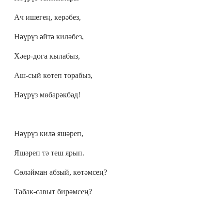
Ач ишегең, керәбез,
Нәүрүз әйтә киләбез,
Хәер-дога кылабыз,
Аш-сый көтеп торабыз,
Нәүрүз мөбарәкбад!
Нәүрүз килә яшәреп,
Яшәреп тә теш ярып.
Сөләйман абзый, көтәмсең?
Табак-савыт бирәмсең?
Нәүрүзгә табак кирәк,