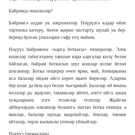
Бәйрәмдә нишлиләр?
Бәйрәмгә алдан ук әзерләнәләр. Нәүрүзгә кадәр өйне
тәртипкә китерү, бөтен җирне чистарту, шулай ук бер-
береңә булган үпкәләрне гафу итү мөһим.
Нәүрүз бәйрәменә «карга боткасы» пешерәләр. Элек
кешеләр табигатьнең уянуын кара каргалар килү белән
бәйләгән, бәйрәм боткасын шул кошлар исеме белән
атаганнар. Ботка пешерер өчен ярма, май, йомырканы
исә балалар өйдән өйгә кереп җыеп йөриләр. Аларны
бер кеше дә буш кул белән чыгармый. Балалар өй янына
киләләр дә, җырлап, такмаклар әйтеп, әлеге өйгә, аның
хуҗаларына изге теләкләр телиләр. Җыйган
әйберләрдән өлкәннәр болынга чыгып ботка пешерә, ә
яшьләр, балалар шунда җырлыйлар, бииләр, такмак
әйтәләр, төрле кызыклы уеннар уйныйлар.
Нәүрүз такмаклары