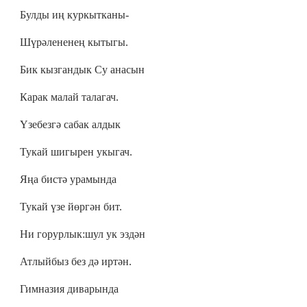
Булды иң куркытканы-
Шүрәлененең кытыгы.
Бик кызгандык Су анасын
Карак малай талагач.
Үзебезгә сабак алдык
Тукай шигырен укыгач.
Яңа бистә урамында
Тукай үзе йөргән бит.
Ни горурлык:шул ук эздән
Атлыйбыз без дә иртән.
Гимназия диварында