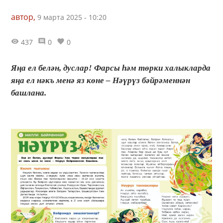
автор,
9 марта 2025 - 10:20
437
0
0
Яңа ел белән, дуслар! Фарсы һәм төрки халыкларда
яңа ел нәкъ менә яз көне – Нәүрүз бәйрәменнән
башлана.