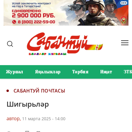
Журнал
Яңалыклар
Тәрбия
Иҗат
ЗТ
САБАНТУЙ ПОЧТАСЫ
Шигырьләр
автор,
11 марта 2025 - 14:00