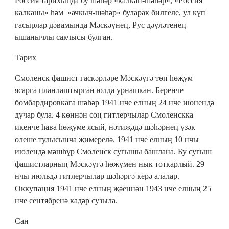
Россия тарихында бу шәһәр «калкан-шәһәр», «Россия
калканы» һәм «ачкыч-шәһәр» буларак билгеле, ул күп
гасырлар дәвамында Мәскәүнең, Рус дәүләтенең
ышанычлы сакчысы булган.
Тарих
Смоленск фашист гаскәрләре Мәскәүгә төп һөҗүм
ясарга планлаштырган юлда урнашкан. Беренче
бомбардировкага шәһәр 1941 нче елның 24 нче июнендә
дучар була. 4 көннән соң гитлерчылар Смоленскка
икенче һава һөҗүме ясый, нәтиҗәдә шәһәрнең үзәк
өлеше тулысынча җимерелә. 1941 нче елның 10 нчы
июлендә мәшһүр Смоленск сугышы башлана. Бу сугыш
фашистларның Мәскәүгә һөҗүмен нык тоткарлый. 29
нчы июльдә гитлерчылар шәһәргә керә алалар.
Оккупация 1941 нче елның җәеннән 1943 нче елның 25
нче сентябренә кадәр сузыла.
Сан