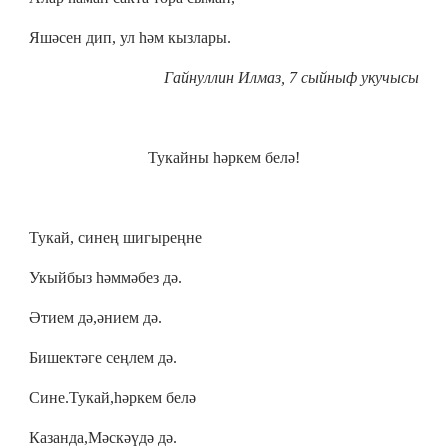
Яшәсен дип, ул һәм кызлары.
Гайнуллин Илмаз, 7 сыйныф укучысы
Тукайны һәркем белә!
Тукай, синең шигыреңне
Укыйбыз һәммәбез дә.
Әтием дә,әнием дә.
Бишектәге сеңлем дә.
Сине.Тукай,һәркем белә
Казанда,Мәскәүдә дә.