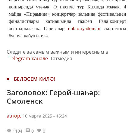
көннәрендә үтәчәк. Ә икенче тур Казанда узачак. 4
майда «Пирамида» концертлар залында фестивальнең
финалистлары катнашында гаҗәеп Гала-концерт
оештырылачак. Гаризалар
dobro-ryadom.ru
сылтамасы
буенча кабул ителә.
Следите за самым важным и интересным в
Telegram-канале
Татмедиа
БЕЛӘСЕМ КИЛӘ!
Заголовок: Герой-шәһәр:
Смоленск
автор,
10 марта 2025 - 15:24
1104
0
0