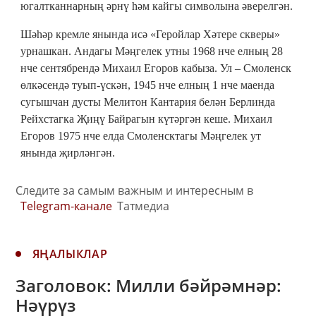
югалтканнарның әрнү һәм кайгы символына әверелгән.
Шәһәр кремле янында исә «Геройлар Хәтере скверы»
урнашкан. Андагы Мәңгелек утны 1968 нче елның 28
нче сентябрендә Михаил Егоров кабыза. Ул – Смоленск
өлкәсендә туып-үскән, 1945 нче елның 1 нче маенда
сугышчан дусты Мелитон Кантария белән Берлинда
Рейхстагка Җиңү Байрагын күтәргән кеше. Михаил
Егоров 1975 нче елда Смоленсктагы Мәңгелек ут
янында җирләнгән.
Следите за самым важным и интересным в
Telegram-канале
Татмедиа
ЯҢАЛЫКЛАР
Заголовок: Милли бәйрәмнәр:
Нәүрүз