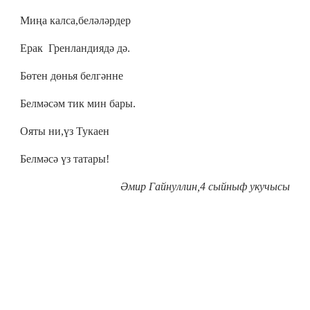
Миңа калса,беләләрдер
Ерак Гренландиядә дә.
Бөтен дөнья белгәнне
Белмәсәм тик мин бары.
Ояты ни,үз Тукаен
Белмәсә үз татары!
Әмир Гайнуллин,4 сыйныф укучысы