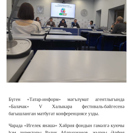
Бүген «Татар-информ» мәгълүмат агентлыгында
«Балачак» V Халыкара фестиваль-бәйгесенә
багышланган матбугат конференциясе узды.
Чарада «Игелек янәшә» Хәйрия фондын гамәлгә куючы
һәм директоры Радик Абдрахманов, җырчы Әлфия