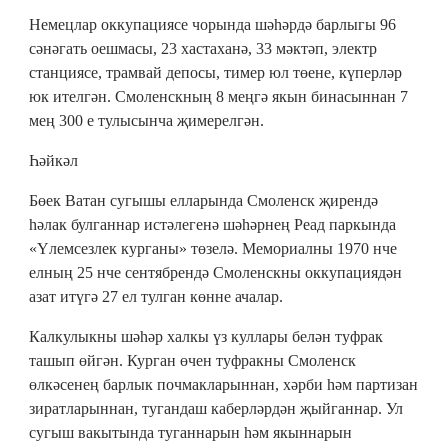
Немецлар оккупациясе чорында шәһәрдә барлыгы 96
сәнәгать оешмасы, 23 хастаханә, 33 мәктәп, электр
станциясе, трамвай депосы, тимер юл төене, күперләр
юк ителгән. Смоленскның 8 меңгә якын бинасыннан 7
мең 300 е тулысынча җимерелгән.
Һәйкәл
Бөек Ватан сугышы елларында Смоленск җирендә
һәлак булганнар истәлегенә шәһәрнең Реад паркында
«Үлемсезлек курганы» төзелә. Мемориалны 1970 нче
елның 25 нче сентябрендә Смоленскны оккупациядән
азат итүгә 27 ел тулган көнне ачалар.
Калкулыкны шәһәр халкы үз куллары белән туфрак
ташып өйгән. Курган өчен туфракны Смоленск
өлкәсенең барлык почмакларыннан, хәрби һәм партизан
зиратларыннан, тугандаш каберләрдән җыйганнар. Ул
сугыш вакытында туганнарын һәм якыннарын