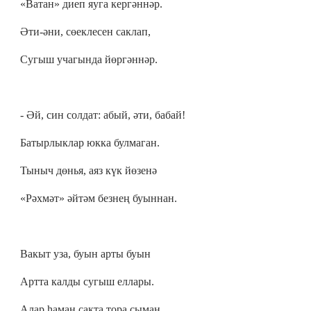
«Ватан» диеп яуга кергәннәр.
Әти-әни, сөеклесен саклап,
Сугыш учагында йөргәннәр.
- Әй, син солдат: абый, әти, бабай!
Батырлыклар юкка булмаган.
Тыныч дөнья, аяз күк йөзенә
«Рәхмәт» әйтәм безнең буыннан.
Вакыт уза, буын арты буын
Артта калды сугыш еллары.
Алар һаман сакта тора сыман,