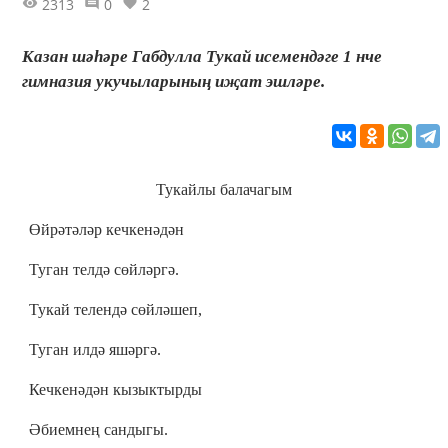
2313
0
2
Казан шәһәре Габдулла Тукай исемендәге 1 нче
гимназия укучыларының иҗат эшләре.
Тукайлы балачагым
Өйрәтәләр кечкенәдән
Туган телдә сөйләргә.
Тукай телендә сөйләшеп,
Туган илдә яшәргә.
Кечкенәдән кызыктырды
Әбиемнең сандыгы.