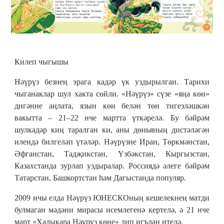
Килеп чыгышы
Нәүрүз безнең эрага кадәр үк уздырылган. Тарихи
чыганаклар шул хакта сөйли. «Нәүрүз» сүзе «яңа көн»
дигәнне аңлата, язын көн белән төн тигезләшкән
вакытта – 21–22 нче мартта үткәрелә. Бу бәйрәм
шулкадәр киң таралган ки, аны дөньяның дистәләгән
илендә билгеләп үтәләр. Нәүрүзне Иран, Төркмәнстан,
Әфганстан, Тадҗикстан, Үзбәкстан, Кыргызстан,
Казахстанда зурлап уздыралар. Россиядә әлеге бәйрәм
Татарстан, Башкортстан һәм Дагыстанда популяр.
2009 нчы елда Нәүрүз ЮНЕСКОның кешелекнең матди
булмаган мәдәни мирасы исемлегенә кертелә, ә 21 нче
март «Халыкара Нәүрүз көне» дип игълан ителә.