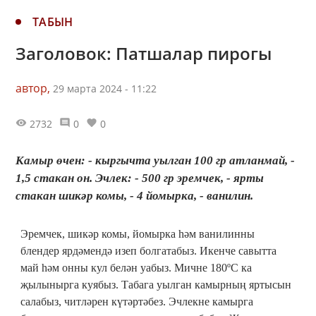
ТАБЫН
Заголовок: Патшалар пирогы
автор,
29 марта 2024 - 11:22
2732
0
0
Камыр өчен: - кыргычта уылган 100 гр атланмай, -
1,5 стакан он. Эчлек: - 500 гр эремчек, - ярты
стакан шикәр комы, - 4 йомырка, - ванилин.
Эремчек, шикәр комы, йомырка һәм ванилинны
блендер ярдәмендә изеп болгатабыз. Икенче савытта
май һәм онны кул белән уабыз. Мичне 180ºС ка
җылынырга куябыз. Табага уылган камырның яртысын
салабыз, читләрен күтәртәбез. Эчлекне камырга