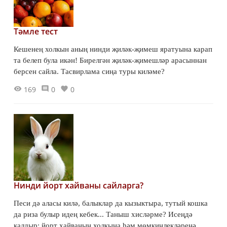
Тәмле тест
Кешенең холкын аның нинди җиләк-җимеш яратуына карап
та белеп була икән! Бирелгән җиләк-җимешләр арасыннан
берсен сайла. Тасвирлама сиңа туры киләме?
169
0
0
Нинди йорт хайваны сайларга?
Песи дә аласы килә, балыклар да кызыктыра, тутый кошка
да риза булыр идең кебек... Таныш хисләрме? Исеңдә
калдыр: йорт хайванын холкыңа һәм мөмкинлекләреңә