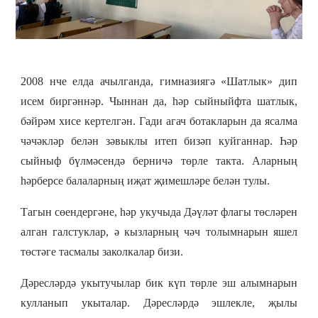
2008 нче елда ачылганда, гимназиягә «Шатлык» дип
исем биргәннәр. Чыннан да, һәр сыйныйфта шатлык,
бәйрәм хисе кертелгән. Гади агач ботакларын да ясалма
чәчәкләр белән зәвыклы итеп бизәп куйганнар. Һәр
сыйныф бүлмәсендә берничә төрле такта. Аларның
һәрберсе балаларның иҗат җимешләре белән тулы.
Тагын сөендергәне, һәр укучыда Дәүләт флагы төсләрен
алган галстуклар, ә кызларның чәч толымнарын яшел
төстәге тасмалы заколкалар бизи.
Дәресләрдә укытучылар бик күп төрле эш алымнарын
кулланып укыталар. Дәресләрдә эшлекле, җылы