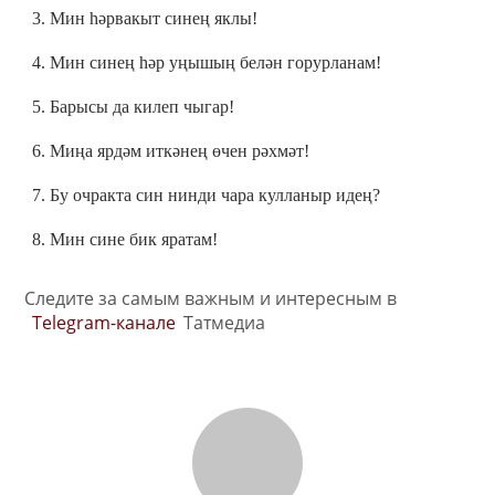
3. Мин һәрвакыт синең яклы!
4. Мин синең һәр уңышың белән горурланам!
5. Барысы да килеп чыгар!
6. Миңа ярдәм иткәнең өчен рәхмәт!
7. Бу очракта син нинди чара кулланыр идең?
8. Мин сине бик яратам!
Следите за самым важным и интересным в
Telegram-канале
Татмедиа