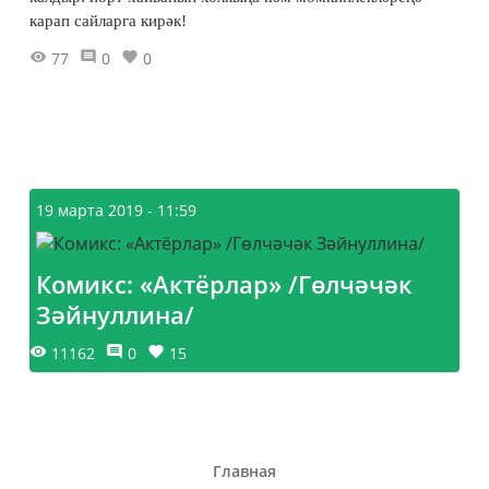
карап сайларга кирәк!
77
0
0
19 марта 2019 - 11:59
Комикс: «Актёрлар» /Гөлчәчәк
Зәйнуллина/
11162
0
15
Главная