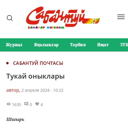
Журнал
Яңалыклар
Тәрбия
Иҗат
ЗТ
САБАНТУЙ ПОЧТАСЫ
Тукай оныклары
автор,
2 апреля 2024 - 10:22
1635
0
4
Шигырь