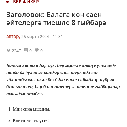
БЕР ФИКЕР
Заголовок: Балага көн саен
әйтелергә тиешле 8 гыйбарә
автор,
26 марта 2024 - 11:31
2247
0
0
Балага әйткән һәр сүз, һәр җөмлә аның күңелендә
нинди дә булса эз калдырганы турында еш
уйланабызмы икән без? Бәхетле сабыйлар күбрәк
булсын өчен, һәр бала ишетергә тиешле гыйбарәләр
тәкъдим итәбез.
1. Мин сиңа ышанам.
2. Көнең ничек үтте?