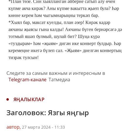
*План төзе. Син хыялланган әйберне сатып алу өчен
күпме акча кирәк? Аны күпме вакытта җыеп була? Һәр
көнне керем һәм чыгымнарыңны теркәп бар.
*Хыял бар, максат куелды, план әзер! Кирәк кадәр
акчаны җыясы гына калды! Акчаны бүген бернәрсәгә дә
тотмый яшәп булмый, шулай бит? Шуңа күрә
«туздырам» һәм «җыям» дигән ике конверт булдыр. Һәр
керемеңне икегә бүлеп сал. «Җыям» диелгән конвертың
тизрәк тулсын!
Следите за самым важным и интересным в
Telegram-канале
Татмедиа
ЯҢАЛЫКЛАР
Заголовок: Язгы яңгыр
автор,
27 марта 2024 - 11:33