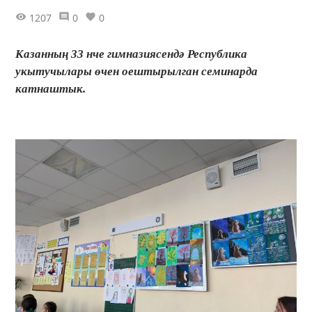
1207
0
0
Казанның 33 нче гимназиясендә Республика
укытучылары өчен оештырылган семинарда
катнаштык.