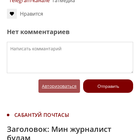
Telegram-канале
Татмедиа
Нравится
Нет комментариев
Авторизоваться
Отправить
САБАНТУЙ ПОЧТАСЫ
Заголовок: Мин журналист
булам