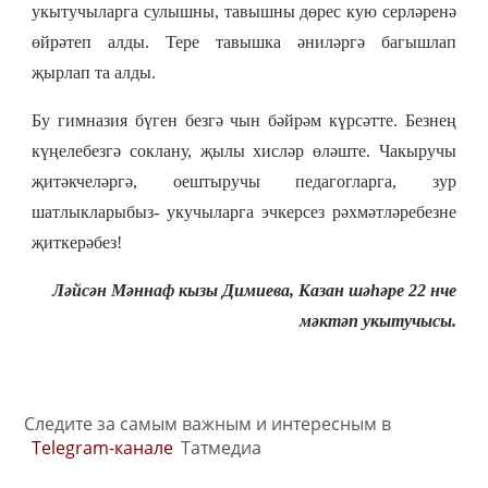
укытучыларга сулышны, тавышны дөрес кую серләренә
өйрәтеп алды. Тере тавышка әниләргә багышлап
җырлап та алды.
Бу гимназия бүген безгә чын бәйрәм күрсәтте. Безнең
күңелебезгә соклану, җылы хисләр өләште. Чакыручы
җитәкчеләргә, оештыручы педагогларга, зур
шатлыкларыбыз- укучыларга эчкерсез рәхмәтләребезне
җиткерәбез!
Ләйсән Мәннаф кызы Димиева,
Казан шәһәре 22 нче
мәктәп укытучысы.
Следите за самым важным и интересным в
Telegram-канале
Татмедиа