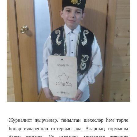
Журналист җырчылар, танылган шәхесләр һәм төрле
һөнәр ияләреннән интервью ала. Аларның тормышы