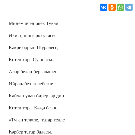
Минем өчен бөек Тукай
Әкият, шигырь остасы.
Кәкре борын Шүрәлесе,
Көтеп тора Су анасы.
Алар белән бергәләшеп
Өйрәнәбез телебезне.
Кайчан үлән бирерләр дип
Көтеп тора Кәҗә безне.
«Туган тел»ле, татар телле
Һәрбер татар баласы.