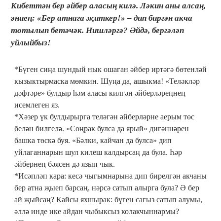
Кибеттән бер әйбер аласың килә. Ләкин аны алсаң,
әниең: «Бер атнага җиткер!» – дип биргән акча
тотылып бетәчәк. Нишләргә? Әйдә, бергәләп
уйлыйбыз!
*Бүген сиңа шундый нык ошаган әйбер иртәгә бөтенләй
кызыктырмаска мөмкин. Шуңа да, ашыкма! «Теләкләр
дәфтәре» булдыр һәм аласы килгән әйберләреңнең
исемлеген яз.
*Хәзер үк булдырырга теләгән әйберләрне аерым төс
белән билгелә. «Соңрак булса да ярый» дигәннәрен
башка төскә буя. «Бәлки, кайчан да булса» дип
уйлаганнарын шул килеш калдырсаң да була. Һәр
әйбернең бәясен дә язып чык.
*Исәпләп кара: кесә чыгымнарына дип бирелгән акчаны
бер атна җыеп барсаң, нәрсә сатып алырга була? Ә бер
ай җыйсаң? Кайсы яхшырак: бүген сагыз сатып алумы,
әллә инде ике айдан чыбыксыз колакчыннармы?