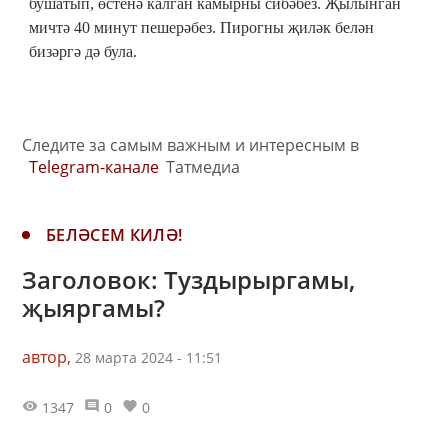
бушатып, өстенә калган камырны сибәбез. Җылынган
мичтә 40 минут пешерәбез. Пирогны җиләк белән
бизәргә дә була.
Следите за самым важным и интересным в
Telegram-канале
Татмедиа
БЕЛӘСЕМ КИЛӘ!
Заголовок: Туздырыргамы,
җыяргамы?
автор,
28 марта 2024 - 11:51
1347
0
0