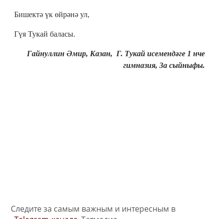
Бишектә үк өйрәнә ул,
Гүя Тукай баласы.
Гайнуллин Әмир, Казан, Г. Тукай исемендәге 1 нче
гимназия, 3а сыйныфы.
Следите за самым важным и интересным в