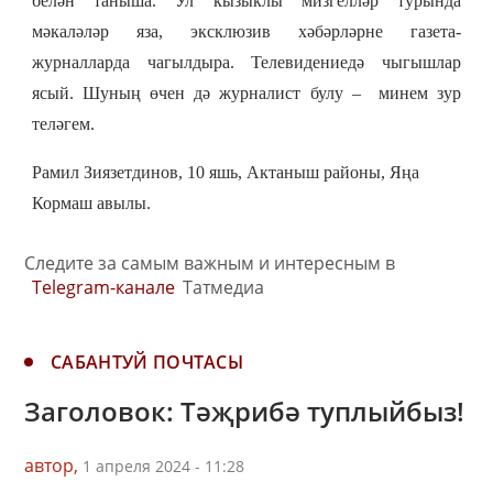
белән таныша. Ул кызыклы мизгелләр турында
мәкаләләр яза, эксклюзив хәбәрләрне газета-
журналларда чагылдыра. Телевидениедә чыгышлар
ясый. Шуның өчен дә
журналист булу
–
минем зур
тел
әгем.
Рамил Зиязетдинов, 10 яш
ь,
Актаныш районы, Яңа
Кормаш авылы.
Следите за самым важным и интересным в
Telegram-канале
Татмедиа
САБАНТУЙ ПОЧТАСЫ
Заголовок: Тәҗрибә туплыйбыз!
автор,
1 апреля 2024 - 11:28