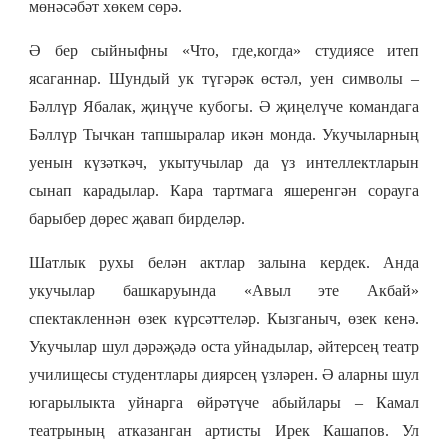
мөнәсәбәт хөкем сөрә.
Ә бер сыйныфны «Что, где,когда» студиясе итеп
ясаганнар. Шундый ук түгәрәк өстәл, уен символы –
Бәллүр Ябалак, җиңүче кубогы. Ә җиңелүче командага
Бәллүр Тычкан тапшыралар икән монда. Укучыларның
уенын күзәткәч, укытучылар да үз интеллектларын
сынап карадылар. Кара тартмага яшеренгән сорауга
барыбер дөрес җавап бирделәр.
Шатлык рухы белән актлар залына кердек. Анда
укучылар башкаруында «Авыл эте Акбай»
спектакленнән өзек күрсәттеләр. Кызганыч, өзек кенә.
Укучылар шул дәрәҗәдә оста уйнадылар, әйтерсең театр
училищесы студентлары диярсең үзләрен. Ә аларны шул
югарылыкта уйнарга өйрәтүче абыйлары – Камал
театрының атказанган артисты Ирек Кашапов. Ул