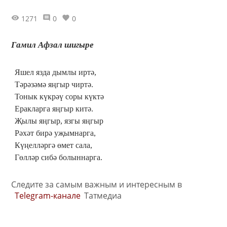
1271
0
0
Гамил Афзал шигыре
Яшел язда дымлы иртә,
Тәрәзәмә яңгыр чиртә.
Тонык күкрәү соры күктә
Еракларга яңгыр китә.
Җылы яңгыр, язгы яңгыр
Рәхәт бирә уҗымнарга,
Күңелләргә өмет сала,
Гөлләр сибә болыннарга.
Следите за самым важным и интересным в
Telegram-канале
Татмедиа