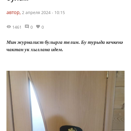
автор,
2 апреля 2024 - 10:15
1461
0
0
Мин журналист булырга телим. Бу турыда кечкенә
чактан ук хыллана идем.