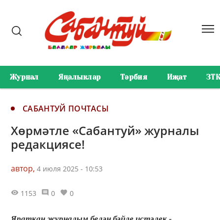
Журнал
Яңалыклар
Тәрбия
Иҗат
ЗТ
САБАНТУЙ ПОЧТАСЫ
Хөрмәтле «Сабантуй» журналы
редакциясе!
автор,
4 июля 2025 - 10:53
1153
0
0
Яраткан журналым белән бәйле истәлек -