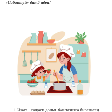
«Сабантуй» дан 5 идея!
Иҗат – гаҗәеп дөнья. Фантазиягә биреләсең