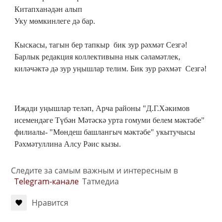
Китапханәдән алып
Уку мөмкинлеге дә бар.
Кыскасы, тагын бер тапкыр бик зур рәхмәт Сезгә!
Барлык редакция коллективына нык сәламәтлек,
киләчәктә дә зур уңышлар телим. Бик зур рәхмәт Сезгә!
Иҗади уңышлар теләп, Арча районы "Д.Г.Хәкимов
исемендәге Түбән Мәтәскә урта гомуми белем мәктәбе"
филиалы- "Мөндеш башлангыч мәктәбе" укытучысы
Рәхмәтуллина Алсу Рәис кызы.
Следите за самым важным и интересным в
Telegram-канале
Татмедиа
Нравится