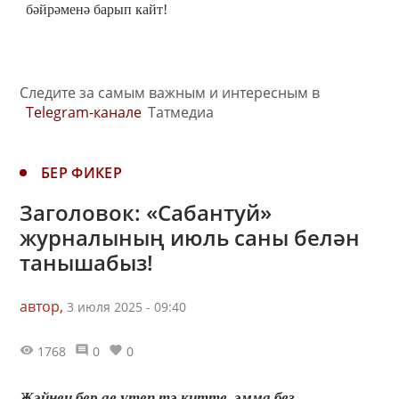
бәйрәменә барып кайт!
Следите за самым важным и интересным в
Telegram-канале
Татмедиа
БЕР ФИКЕР
Заголовок: «Сабантуй»
журналының июль саны белән
танышабыз!
автор,
3 июля 2025 - 09:40
1768
0
0
Җәйнең бер ае үтеп тә китте, әмма без