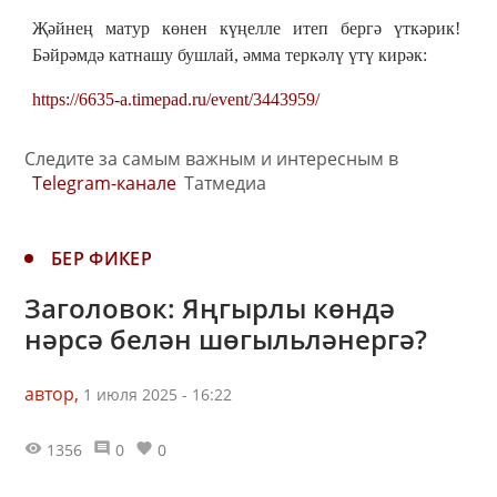
Җәйнең матур көнен күңелле итеп бергә үткәрик!
Бәйрәмдә катнашу бушлай, әмма теркәлү үтү кирәк:
https://6635-a.timepad.ru/event/3443959/
Следите за самым важным и интересным в
Telegram-канале
Татмедиа
БЕР ФИКЕР
Заголовок: Яңгырлы көндә
нәрсә белән шөгыльләнергә?
автор,
1 июля 2025 - 16:22
1356
0
0