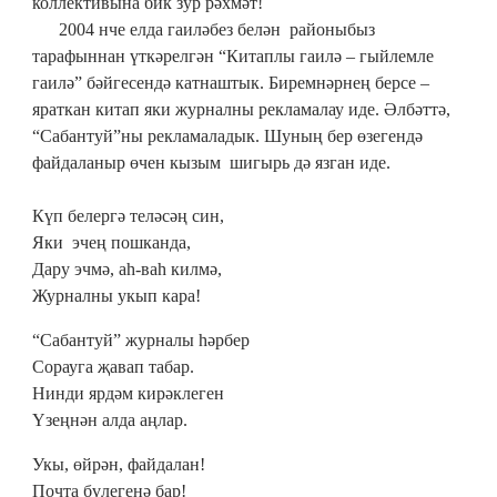
коллективына бик зур рәхмәт!
2004 нче елда гаиләбез белән районыбыз
тарафыннан үткәрелгән “Китаплы гаилә – гыйлемле
гаилә” бәйгесендә катнаштык. Биремнәрнең берсе –
яраткан китап яки журналны рекламалау иде. Әлбәттә,
“Сабантуй”ны рекламаладык. Шуның бер өзегендә
файдаланыр өчен кызым шигырь дә язган иде.
Күп белергә теләсәң син,
Яки эчең пошканда,
Дару эчмә, аһ-ваһ килмә,
Журналны укып кара!
“Сабантуй” журналы һәрбер
Сорауга җавап табар.
Нинди ярдәм кирәклеген
Үзеңнән алда аңлар.
Укы, өйрән, файдалан!
Почта бүлегенә бар!