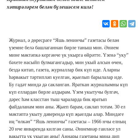
хәтирәләрем белән бүлешәсем килә!
Журнал, ә дөресрәге “Яшь ленинчы” газетасы белән
үземне белә башлаганнан бирле таныш мин. Әнием
мине мәктәпкә кергәнче үк укырга өйрәтте. Үзенә “уку”
бәхете насыйп булмагангадыр, мин укый алсын өчен,
бездә китап, газета, журналлар бик күп иде. Аларны
һәрвакыт тәртипләп куелган, җыелып барылалар иде.
Бу гадәт миндә дә сакланган. Яраткан журналымны күп
күп еллардан бирле алдырам. Үзем укытучы булгач,
дәрес һәм класстан тыш чараларда бик яратып
файдаланам мин аны. Җыеп барам, саклап тотам. 30 ел
мәктәптә укыту дәверендә күп җыелды алар. Миндәге
иң “өлкән” “Яшь ленинчы” газетасы – 1966 нчы елның
20 нче январенда килгән саны. Әниемнәр гаиләсе ул
вакытта ук укыган аны! Аннары газетаны миңа дип