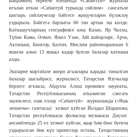
Бәйрәмнең беренче өлешендә «Сабантуй» журналы
игълан иткән «Сабантуй турында сөйлим» сәнгатьле
шигырь сөйләүчеләр бәйгесе җиңүчеләрен бүләкләү
уздырыла. Бәйгегә барлыгы 60 тан артык эш килде.
Катнашучларның географиясе киң: Казан, Яр Чаллы,
Түбән Кама, Әлмәт, Яшел Үзән, Зәй шәһәрләре, Арча,
Актаныш, Биектау, Балтач, Мөслим районнарыннан 6
яшьтән алып 13 яшькә кадәр булган балалар катнаша
алды.
Эшләрне мәртәбәле жюри әгъзалары карады: танылган
балалар шагыйрәсе, журналист, Татарстан Язучылар
берлеге әгъзасы, Абдулла Алиш премиясе лауреаты,
Татарстан Республикасының атказанган сәнгать
эшлеклесе, озак еллар «Сабантуй» журналында («Яшь
ленинчы» газетасы) хезмәт куйган Йолдыз Шәрапова;
Татарстан республикасы фольклор музыкасы Дәүләт
ансамблендә 25 ел хезмәт куйган, җыр һәм бию буенча
уздырылган бик күп проектлар остазы, Татарстанның