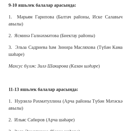
9-10 яшьлек балалар арасында:
1. Мәрьям Гарипова (Балтач районы, Иске Салавыч
авылы)
2. Ясминә Галиәхмәтова (Биектау районы)
3. Эльза Садриева һәм Зинира Масляхова (Түбән Кама
шәһәре)
Махсус бүләк: Зилә Шакирова (Казан шәһәре
)
11-13 яшьлек балалар арасында:
1. Нурзилә Рәхмәтуллина (Арча районы Түбән Мәтәскә
авылы)
2. Ильяс Сабиров (Арча шәһәре)