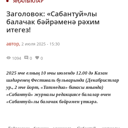
ЯҢАЛЫКЛАР
Заголовок: «Сабантуй»лы
балачак бәйрәменә рәхим
итегез!
автор,
2 июля 2025 - 15:30
1094
0
0
2025 нче елның 10 нчы июлендә 12.00 дә Казан
шәһәренең Фестиваль бульварында (Декабристлар
ур., 2 нче йорт, «Татмедиа» бинасы янында)
«Сабантуй» журналы редакциясе балалар өчен
«Сабантуй»лы балачак бәйрәмен үткәрә.