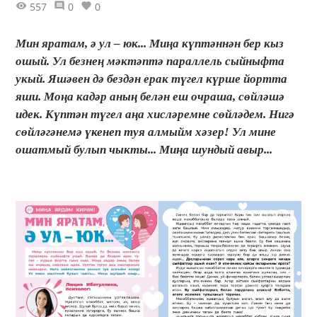
557
0
0
Мин яратам, ә ул – юк... Миңа күптәннән бер кыз
ошый. Ул безнең мәктәптә параллель сыйныфта
укый. Яшәвен дә бездән ерак түгел күрше йортта
яши. Моңа кадәр аның белән еш очраша, сөйләшә
идек. Күптән түгел аңа хисләремне сөйләдем. Нигә
сөйләгәнемә үкенеп туя алмыйм хәзер! Ул мине
ошатмый булып чыкты... Миңа шундый авыр...