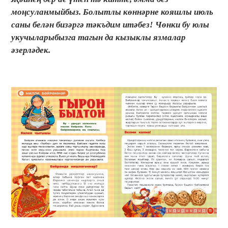
моңсуланмыйбыз. Болытлы көннәрне кояшлы июль
саны белән бизәргә тәкъдим итәбез! Чөнки бу юлы
укучыларыбызга тагын да кызыклы язмалар
әзерләдек.