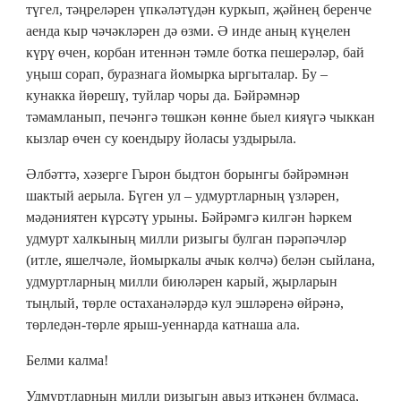
түгел, тәңреләрен үпкәләтүдән куркып, җәйнең беренче
аенда кыр чәчәкләрен дә өзми. Ә инде аның күңелен
күрү өчен, корбан итеннән тәмле ботка пешерәләр, бай
уңыш сорап, буразнага йомырка ыргыталар. Бу –
кунакка йөрешү, туйлар чоры да. Бәйрәмнәр
тәмамланып, печәнгә төшкән көнне быел кияүгә чыккан
кызлар өчен су коендыру йоласы уздырыла.
Әлбәттә, хәзерге Гырон быдтон борынгы бәйрәмнән
шактый аерыла. Бүген ул – удмуртларның үзләрен,
мәдәниятен күрсәтү урыны. Бәйрәмгә килгән һәркем
удмурт халкының милли ризыгы булган пәрәпәчләр
(итле, яшелчәле, йомыркалы ачык көлчә) белән сыйлана,
удмуртларның милли биюләрен карый, җырларын
тыңлый, төрле остаханәләрдә кул эшләренә өйрәнә,
төрледән-төрле ярыш-уеннарда катнаша ала.
Белми калма!
Удмуртларның милли ризыгын авыз иткәнең булмаса,