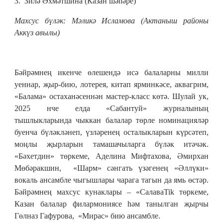
3. Зилә Әхмәтшина (Казан шәһәре)
Махсус бүләк: Мәликә Исламова (Актаныш районы
Аккүз авылы)
Бәйрәмнең икенче өлешендә исә балаларны милли
уеннар, җыр-бию, лотерея, китап ярминкәсе, аквагрим,
«Балама» остаханәсеннән мастер-класс көтә. Шулай ук,
2025 нче елда «Сабантуй» журналының
тышлыкларында чыккан балалар төрле номинацияләр
буенча бүләкләнеп, үзләренең осталыкларын күрсәтеп,
моңлы җырларын тамашачыларга бүләк итәчәк.
«Бәхетдин» төркеме, Аделина Мифтахова, Әмирхан
Мөбәракшин, «Шарм» сәнгать үзәгенең «Әллүки»
вокаль ансамбле чыгышлары чарага тагын да ямь өстәр.
Бәйрәмнең махсус кунаклары – «СалаваTik төркеме,
Казан балалар филармониясе һәм танылган җырчы
Гөлназ Гафурова, «Мирас» бию ансамбле.