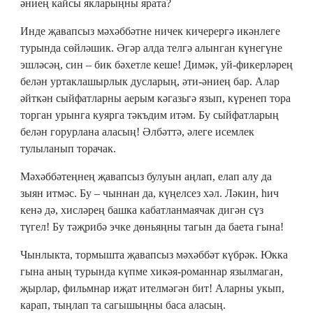
әниең кайсы якларыңны ярата?
Инде җавапсыз мәхәббәтне ничек кичерергә икәнлеге
турында сөйләшик. Әгәр алда телгә алынган күнегүне
эшләсәң, син – бик бәхетле кеше! Димәк, уй-фикерләрең
белән уртаклашырлык дусларың, әти-әниең бар. Алар
әйткән сыйфатларны аерым кәгазьгә язып, күренеп тора
торган урынга куярга тәкъдим итәм. Бу сыйфатларың
белән горурлана аласың! Әлбәттә, әлеге исемлек
тулыланып торачак.
Мәхәббәтеңнең җавапсыз булуын аңлап, елап алу да
зыян итмәс. Бу – чыннан да, күңелсез хәл. Ләкин, һич
кенә дә, хисләрең башка кабатланмаячак дигән сүз
түгел! Бу тәҗрибә эчке дөньяңны тагын да баета гына!
Чынлыкта, тормышта җавапсыз мәхәббәт күбрәк. Юкка
гына аның турында күпме хикәя-романнар язылмаган,
җырлар, фильмнар иҗат ителмәгән бит! Аларны укып,
карап, тыңлап та сагышыңны баса аласың.