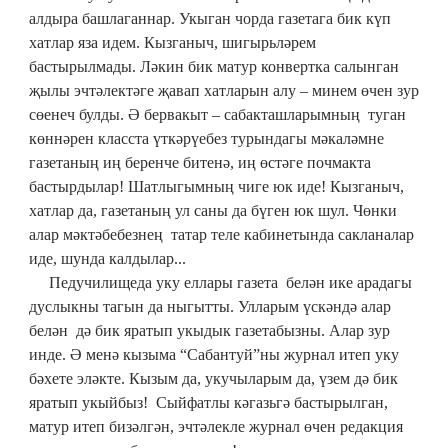
алдыра башлаганнар. Укыган чорда газетага бик күп
хатлар яза идем. Кызганыч, шигырьләрем
бастырылмады. Ләкин бик матур конвертка салынган
җылы эчтәлектәге җавап хатларын алу – минем өчен зур
сөенеч булды. Ә бервакыт – сабакташларымның туган
көннәрен класста үткәрүебез турындагы мәкаләмне
газетаның иң беренче битенә, иң өстәге почмакта
бастырдылар! Шатлыгымның чиге юк иде! Кызганыч,
хатлар да, газетаның ул саны да бүген юк шул. Чөнки
алар мәктәбебезнең татар теле кабинетында сакланалар
иде, шунда калдылар...
Педучилищеда уку еллары газета белән ике арадагы
дуслыкны тагын да ныгытты. Улларым үскәндә алар
белән дә бик яратып укыдык газетабызны. Алар зур
инде. Ә менә кызыма “Сабантуй”ны журнал итеп уку
бәхете эләкте. Кызым да, укучыларым да, үзем дә бик
яратып укыйбыз! Сыйфатлы кәгазьгә бастырылган,
матур итеп бизәлгән, эчтәлекле журнал өчен редакция