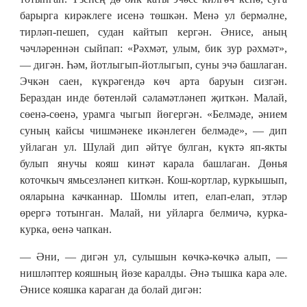
барырга кирәклеге исенә төшкән. Менә ул бермәлне,
тирләп-пешеп, судан кайтып кергән. Әнисе, аның
чәчләреннән сыйпап: «Рәхмәт, улым, бик зур рәхмәт»,
— дигән. Һәм, йотлыгып-йотлыгып, суны эчә башлаган.
Эчкән саен, күкрәгендә көч арта баруын сизгән.
Бераздан инде бөтенләй сәламәтләнеп җиткән. Малай,
сөенә-сөенә, урамга чыгып йөгергән. «Белмәде, әнием
суның кайсы чишмәнеке икәнлеген белмәде», — дип
уйлаган ул. Шулай дип әйтүе булган, күктә яп-якты
булып янучы кояш кинәт карала башлаган. Дөнья
коточкыч ямьсезләнеп киткән. Кош-кортлар, куркышып,
ояларына качканнар. Шомлы итеп, елап-елап, этләр
өрергә тотынган. Малай, ни уйларга белмичә, курка-
курка, өенә чапкан.
— Әни, — дигән ул, сулышын көчкә-көчкә алып, —
нишләптер кояшның йөзе каралды. Әнә тышка кара әле.
Әнисе кояшка караган да болай дигән: