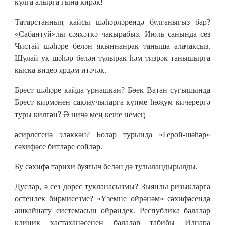
кулга алырга гына кирәк!
Татарстанның кайсы шәһәрләрендә булганыгыз бар?
«Сабантуй»лы сәяхәткә чакырабыз. Июль санында сез
Чистай шәһәре белән якыннанрак таныша алачаксыз.
Шулай ук шәһәр белән тулырак һәм тизрәк танышырга
кыска видео ярдәм итәчәк.
Брест шәһәре кайда урнашкан? Бөек Ватан сугышында
Брест кирмәнен саклаучыларга күпме һөҗүм кичерергә
туры килгән? Ә ничә мең кеше немец
әсирлегенә эләккән? Болар турында «Герой-шәһәр»
сәхифәсе битләре сөйләр.
Бу сәхифә тарихи буягыч белән дә тулыландырылды.
Дуслар, ә сез дөрес тукланасызмы? Зыянлы ризыкларга
өстенлек бирмисезме? «Үземне өйрәнәм» сәхифәсендә
ашкайнату системасын өйрәндек. Республика балалар
клиник хастаханәсенең балалар табибы Илнара