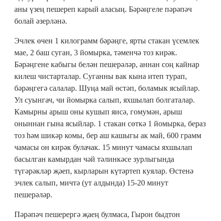
аны үзең пешереп карый аласың. Бәрәңгеле пәрәпәч
болай әзерләнә.
Эчлек өчен 1 килограмм бәрәңге, ярты стакан үсемлек
мае, 2 баш суган, 3 йомырка, тәменчә тоз кирәк.
Бәрәңгене кабыгы белән пешерәләр, аннан соң кайнар
килеш чистарталар. Суганны вак кына итеп турап,
бәрәңгегә салалар. Шуңа май өстәп, боламык ясыйлар.
Ул суынгач, чи йомырка салып, яхшылап болгаталар.
Камырны арыш оны кушып яисә, гомумән, арыш
оныннан гына ясыйлар. 1 стакан сөткә 1 йомырка, бераз
тоз һәм шикәр комы, бер аш кашыгы ак май, 600 грамм
чамасы он кирәк булачак. 15 минут чамасы яхшылап
басылган камырдан чәй тәлинкәсе зурлыгында
түгәрәкләр җәеп, кырларын күтәртеп куялар. Өстенә
эчлек салып, мичтә (ут алдында) 15-20 минут
пешерәләр.
Пәрәпәч пешерергә җаең булмаса, Гырон быдтон