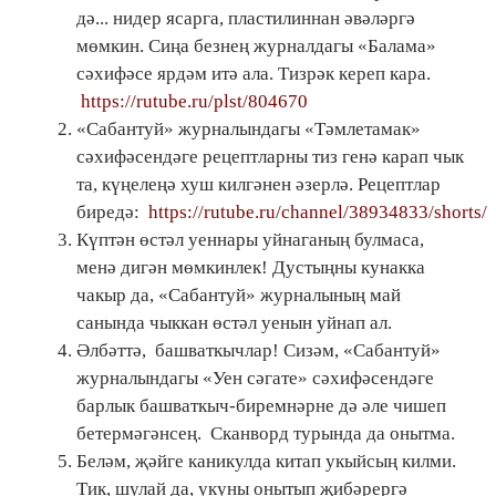
дә... нидер ясарга, пластилиннан әвәләргә
мөмкин. Сиңа безнең журналдагы «Балама»
сәхифәсе ярдәм итә ала. Тизрәк кереп кара.
https://rutube.ru/plst/804670
«Сабантуй» журналындагы «Тәмлетамак»
сәхифәсендәге рецептларны тиз генә карап чык
та, күңелеңә хуш килгәнен әзерлә. Рецептлар
биредә:
https://rutube.ru/channel/38934833/shorts/
Күптән өстәл уеннары уйнаганың булмаса,
менә дигән мөмкинлек! Дустыңны кунакка
чакыр да, «Сабантуй» журналының май
санында чыккан өстәл уенын уйнап ал.
Әлбәттә, башваткычлар! Сизәм, «Сабантуй»
журналындагы «Уен сәгате» сәхифәсендәге
барлык башваткыч-биремнәрне дә әле чишеп
бетермәгәнсең. Сканворд турында да онытма.
Беләм, җәйге каникулда китап укыйсың килми.
Тик, шулай да, укуны онытып җибәрергә