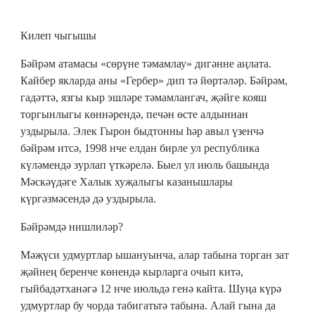
Килеп чыгышы
Бәйрәм атамасы «сөрүне тәмамлау» дигәнне аңлата.
Кайбер якларда аны «Гербер» дип тә йөртәләр. Бәйрәм,
гадәттә, язгы кыр эшләре тәмамлангач, җәйге кояш
торгынлыгы көннәрендә, печән өсте алдыннан
уздырыла. Элек Гырон быдтонны һәр авыл үзенчә
бәйрәм итсә, 1998 нче елдан бирле ул республика
күләмендә зурлап үткәрелә. Быел ул июль башында
Мәскәүдәге Халык хуҗалыгы казанышлары
күргәзмәсендә дә уздырыла.
Бәйрәмдә нишлиләр?
Мәҗүси удмуртлар ышануынча, алар табына торган зат
җәйнең беренче көнендә кырларга очып китә,
гыйбадәтханәгә 12 нче июльдә генә кайта. Шуңа күрә
удмуртлар бу чорда табигатьтә табына. Алай гына да