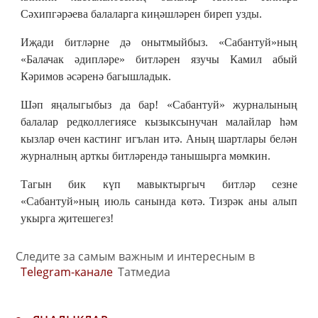
Сәхипгәрәева балаларга киңәшләрен биреп узды.
Иҗади битләрне дә онытмыйбыз. «Сабантуй»ның
«Балачак әдипләре» битләрен язучы Камил абый
Кәримов әсәренә багышладык.
Шәп яңалыгыбыз да бар! «Сабантуй» журналының
балалар редколлегиясе кызыксынучан малайлар һәм
кызлар өчен кастинг игълан итә. Аның шартлары белән
журналның арткы битләрендә танышырга мөмкин.
Тагын бик күп мавыктыргыч битләр сезне
«Сабантуй»ның июль санында көтә. Тизрәк аны алып
укырга җитешегез!
Следите за самым важным и интересным в
Telegram-канале
Татмедиа