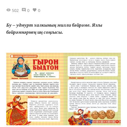
502
0
0
Бу – удмурт халкының милли бәйрәме. Язгы
бәйрәмнәрнең иң соңгысы.