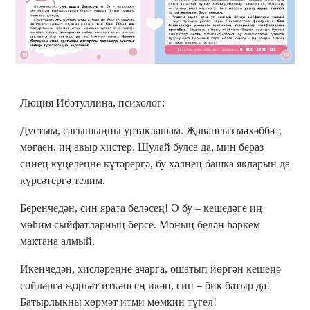
Люция Ибәтуллина, психолог:
Дустым, сагышыңны уртаклашам. Җавапсыз мәхәббәт,
мөгаен, иң авыр хистер. Шулай булса да, мин бераз
синең күңелеңне күтәрергә, бу хәлнең башка якларын да
күрсәтергә телим.
Беренчедән, син ярата беләсең! Ә бу – кешедәге иң
мөһим сыйфатларның берсе. Моның белән һәркем
мактана алмый.
Икенчедән, хисләреңне ачарга, ошатып йөргән кешеңә
сөйләргә җөръәт иткәнсең икән, син – бик батыр да!
Батырлыкны хөрмәт итми мөмкин түгел!