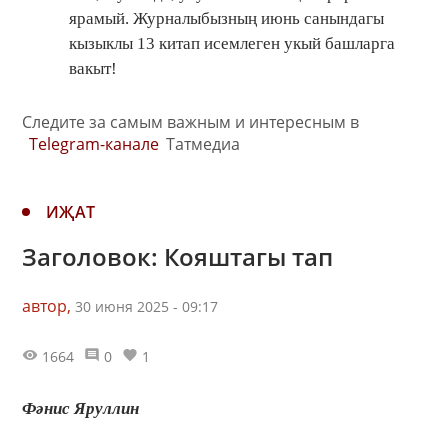
ярамый. Журналыбызның июнь санындагы
кызыклы 13 китап исемлеген укый башларга
вакыт!
Следите за самым важным и интересным в
Telegram-канале
Татмедиа
ИҖАТ
Заголовок: Кояштагы тап
автор,
30 июня 2025 - 09:17
1664
0
1
Фәнис Яруллин