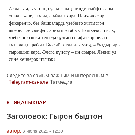
Алдагы адым: сиңа ул кызның нинди сыйфатлары
ошады – шул турыда уйлап кара. Психологлар
фикеренчә, без башкаларда үзебезгә җитмәгән,
яшерелгән сыйфатларны яратабыз. Башкача әйтсәк,
үзебезне башка кешедә булган сыйфатлар белән
тулыландырабыз. Бу сыйфатларны үзеңдә булдырырга
тырышып кара. Әлеге күнегү – иң авыры. Ләкин ул
сине көчлерәк итәчәк!
Следите за самым важным и интересным в
Telegram-канале
Татмедиа
ЯҢАЛЫКЛАР
Заголовок: Гырон быдтон
автор,
3 июля 2025 - 12:30