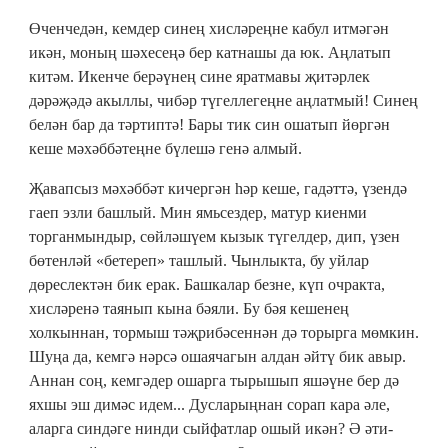
Өченчедән, кемдер синең хисләреңне кабул итмәгән
икән, моның шәхесеңә бер катнашы да юк. Аңлатып
китәм. Икенче берәүнең сине яратмавы җитәрлек
дәрәҗәдә акыллы, чибәр түгеллегеңне аңлатмый! Синең
белән бар да тәртиптә! Бары тик син ошатып йөргән
кеше мәхәббәтеңне бүлешә генә алмый.
Җавапсыз мәхәббәт кичергән һәр кеше, гадәттә, үзендә
гаеп эзли башлый. Мин ямьсездер, матур киенми
торганмындыр, сөйләшүем кызык түгелдер, дип, үзен
бөтенләй «бетереп» ташлый. Чынлыкта, бу уйлар
дөреслектән бик ерак. Башкалар безне, күп очракта,
хисләренә таянып кына бәяли. Бу бәя кешенең
холкыннан, тормыш тәҗрибәсеннән дә торырга мөмкин.
Шуңа да, кемгә нәрсә ошаячагын алдан әйтү бик авыр.
Аннан соң, кемгәдер ошарга тырышып яшәүне бер дә
яхшы эш димәс идем... Дусларыңнан сорап кара әле,
аларга синдәге нинди сыйфатлар ошый икән? Ә әти-