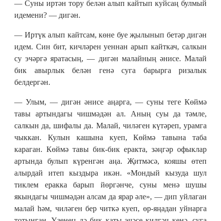
— Суны иртән тору белән алып кайтып куйсаң булмый
идемени? — дигән.
— Иртүк алып кайтсам, көне буе җылынып бетәр дигән
идем. Син бит, кичләрен уеннан арып кайткач, салкын
су эчәргә яратасың, — дигән малайның әнисе. Малай
бик авырлык белән генә суга барырга ризалык
белдергән.
— Улым, — дигән әнисе аңарга, — суны теге Көймә
тавы артындагы чишмәдән ал. Аның суы да тәмле,
салкын да, шифалы да. Малай, чиләген күтәреп, урамга
чыккан. Кулын кашына куеп, Көймә тавына таба
караган. Көймә тавы бик-бик еракта, зәңгәр офыклар
артында булып күренгән аңа. Җитмәсә, кояшы өтеп
алырдай итеп кыздыра икән. «Мондый кызуда шул
тиклем еракка барып йөргәнче, суны менә шушы
якындагы чишмәдән алсам да ярар әле», — дип уйлаган
малай һәм, чиләген бер читкә куеп, өр-яңадан уйнарга
тотынган. Үзенең дә бик каты эчәсе килгәч кенә, суга