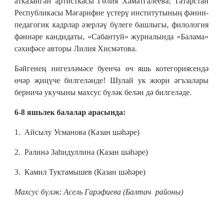
атказанган артисткасы Гөлия Хаматгалеева; Татарстан
Республикасы Мәгарифне үстерү институтының фәнни-
педагогик кадрлар әзерләү бүлеге башлыгы, филология
фәннәре кандидаты, «Сабантуй» журналында «Балама»
сәхифәсе авторы Лилия Хисмәтова.
Бәйгенең нигезләмәсе буенча өч яшь котегориясендә
өчәр җиңүче билгеләнде! Шулай ук жюри әгъзалары
берничә укучыны махсус бүләк белән дә билгеләде.
6-8 яшьлек балалар арасында:
1. Айсылу Усманова (Казан шәһәре)
2. Ралинә Заһидуллина (Казан шәһәре)
3. Камил Туктамышев (Казан шәһәре)
Махсус бүләк: Асель Гарәфиева (Балтач районы)