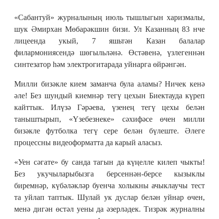
«Сабантуй» журналының июль тышлыгын харизмалы,
шук Әмирхан Мөбарәкшин бизи. Ул Казанның 83 нче
лицеенда укый, 7 яшьтән Казан балалар
филармониясендә шөгыльләнә. Өстәвенә, үзлегеннән
синтезатор һәм электрогитарада уйнарга өйрәнгән.
Милли бизәкле кием заманча була аламы? Ничек кенә
әле! Без шундый киемнәр тегү цехын Биектауда күреп
кайттык. Илүзә Гәрәева, үзенең тегү цехы белән
таныштырып, «Үзебезнеке» сәхифәсе өчен милли
бизәкле футболка тегү сере белән бүлеште. Әлеге
процессны видеоформатта да карый аласыз.
«Уен сәгате» бу санда тагын да күңелле килеп чыкты!
Без укучыларыбызга берсеннән-берсе кызыклы
биремнәр, күбәләкләр буенча холыкны ачыклаучы тест
та уйлап таптык. Шулай ук дуслар белән уйнар өчен,
менә дигән өстәл уены да әзерләдек. Тизрәк журналны