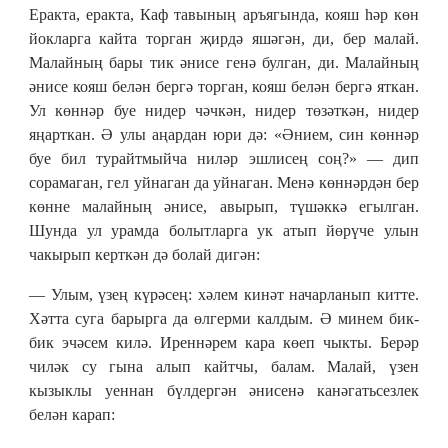
Еракта, еракта, Каф тавының аръягында, кояш һәр көн
йокларга кайта торган җирдә яшәгән, ди, бер малай.
Малайның бары тик әнисе генә булган, ди. Малайның
әнисе кояш белән бергә торган, кояш белән бергә яткан.
Ул көннәр буе нидер чәчкән, нидер төзәткән, нидер
яңарткан. Ә улы аңардан юри дә: «Әнием, син көннәр
буе бил турайтмыйча ниләр эшлисең соң?» — дип
сорамаган, гел уйнаган да уйнаган. Менә көннәрдән бер
көнне малайның әнисе, авырып, түшәккә егылган.
Шунда ул урамда болытларга ук атып йөрүче улын
чакырып керткән дә болай дигән:
— Улым, үзең күрәсең: хәлем кинәт начарланып китте.
Хәтта суга барырга да өлгерми калдым. Ә минем бик-
бик эчәсем килә. Иреннәрем кара көеп чыкты. Берәр
чиләк су гына алып кайтчы, балам. Малай, үзен
кызыклы уеннан бүлдергән әнисенә канәгатьсезлек
белән карап: