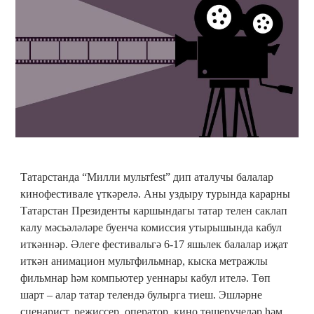
Татарстанда “Милли мультfest” дип аталучы балалар
кинофестивале үткәрелә. Аны уздыру турында карарны
Татарстан Президенты каршындагы татар телен саклап
калу мәсьәләләре буенча комиссия утырышында кабул
иткәннәр. Әлеге фестивальгә 6-17 яшьлек балалар иҗат
иткән анимацион мультфильмнар, кыска метражлы
фильмнар һәм компьютер уеннары кабул ителә. Төп
шарт – алар татар телендә булырга тиеш. Эшләрне
сценарист, режиссер, оператор, кино төшерүчеләр һәм