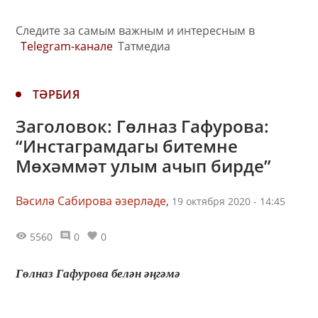
Следите за самым важным и интересным в
Telegram-канале
Татмедиа
ТӘРБИЯ
Заголовок: Гөлназ Гафурова:
“Инстаграмдагы битемне
Мөхәммәт улым ачып бирде”
Вәсилә Сабирова әзерләде,
19 октября 2020 - 14:45
5560
0
0
Гөлназ Гафурова белән әңгәмә