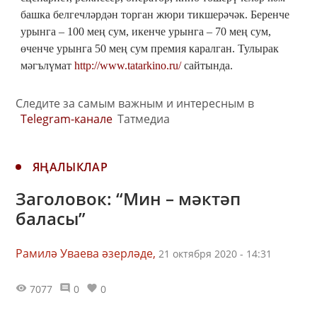
башка белгечләрдән торган жюри тикшерәчәк. Беренче
урынга – 100 мең сум, икенче урынга – 70 мең сум,
өченче урынга 50 мең сум премия каралган. Тулырак
мәгълүмат
http://www.tatarkino.ru/
сайтында.
Следите за самым важным и интересным в
Telegram-канале
Татмедиа
ЯҢАЛЫКЛАР
Заголовок: “Мин – мәктәп
баласы”
Рамилә Уваева әзерләде,
21 октября 2020 - 14:31
7077
0
0