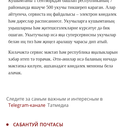
Кушымтаны 1 сентябрьдән башлап республиканың 7
районында яшәүче 500 укучы тикшереп караган. Алар
әйтүенчә, сервиста иң файдалысы – электрон көндәлек
һәм дәресләр расписаниесе. Укучыларга кушымтаның
уңышларны һәм җитешсезлекләрне күрсәтүе дә бик
ошаган. Укытучылар исә яңа суперсервисны укучылар
белән иң тиз һәм җиңел аралашу чарасы дип атый.
Киләчәктә сервис мәктәп һәм республика яңалыкларын
хәбәр итеп тә торачак. Әти-әниләр исә баланың ничәдә
мәктәпкә килүен, ашханәдәге көндәлек менюны белә
алачак.
Следите за самым важным и интересным в
Telegram-канале
Татмедиа
САБАНТУЙ ПОЧТАСЫ