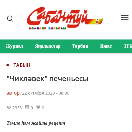
Журнал
Яңалыклар
Тәрбия
Иҗат
ЗТ
ТАБЫН
"Чикләвек" печеньесы
автор,
22 октября 2020 - 08:00
2333
0
0
Тәмле һәм җайлы рецепт