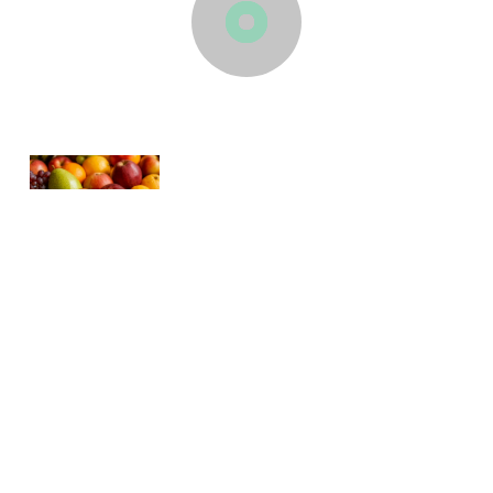
Тәмле тест
Кешенең холкын аның нинди җиләк-җимеш яратуына карап
та белеп була икән! Бирелгән җиләк-җимешләр арасыннан
берсен сайла. Тасвирлама сиңа туры киләме?
30
0
0