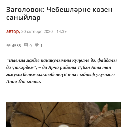
Заголовок: Чебешләрне көзен
саныйлар
автор,
20 октября 2020 - 14:39
4585
0
1
"Быелгы җәйге каникулымны күңелле дә, файдалы
да үткәрдем", – ди Арча районы Түбән Аты төп
гомуми белем мәктәбенең 6 нчы сыйныф укучысы
Ания Йосыпова.