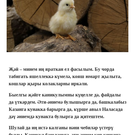
Җәй – минем иң яраткан ел фасылым. Бу чорда
табигать яшеллеккә күмелә, кояш юмарт җылыта,
кошлар җыры колакларны иркәли.
Быелгы җәйге каникулымны күңелле дә, файдалы
да үткәрдем. Әти-әниемә булышырга да, башкалабыз
Казанга кунакка барырга да, күрше авыл Наласада
дәү әниемдә кунакта булырга да җитештем.
Шулай да иң истә калганы нәни чебиләр үстерү
булды. Каникул башлануга, әти-әнием кеп-кечкенә,