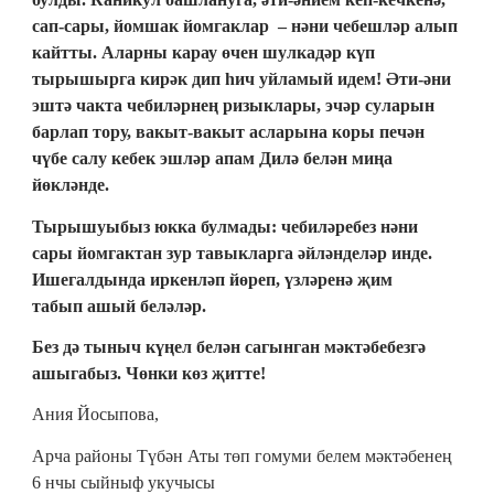
сап-сары, йомшак йомгаклар – нәни чебешләр алып
кайтты. Аларны карау өчен шулкадәр күп
тырышырга кирәк дип һич уйламый идем! Әти-әни
эштә чакта чебиләрнең ризыклары, эчәр суларын
барлап тору, вакыт-вакыт асларына коры печән
чүбе салу кебек эшләр апам Дилә белән миңа
йөкләнде.
Тырышуыбыз юкка булмады: чебиләребез нәни
сары йомгактан зур тавыкларга әйләнделәр инде.
Ишегалдында иркенләп йөреп, үзләренә җим
табып ашый беләләр.
Без дә тыныч күңел белән сагынган мәктәбебезгә
ашыгабыз. Чөнки көз җитте!
Ания Йосыпова,
Арча районы Түбән Аты төп гомуми белем мәктәбенең
6 нчы сыйныф укучысы