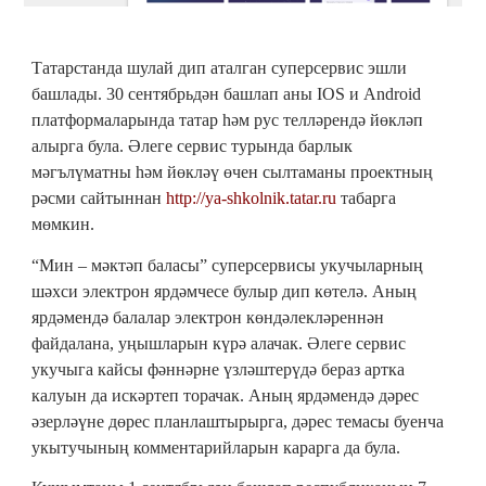
Татарстанда шулай дип аталган суперсервис эшли
башлады. 30 сентябрьдән башлап аны IOS и Android
платформаларында татар һәм рус телләрендә йөкләп
алырга була. Әлеге сервис турында барлык
мәгълүматны һәм йөкләү өчен сылтаманы проектның
рәсми сайтыннан
http://ya-shkolnik.tatar.ru
табарга
мөмкин.
“Мин – мәктәп баласы” суперсервисы укучыларның
шәхси электрон ярдәмчесе булыр дип көтелә. Аның
ярдәмендә балалар электрон көндәлекләреннән
файдалана, уңышларын күрә алачак. Әлеге сервис
укучыга кайсы фәннәрне үзләштерүдә бераз артка
калуын да искәртеп торачак. Аның ярдәмендә дәрес
әзерләүне дөрес планлаштырырга, дәрес темасы буенча
укытучының комментарийларын карарга да була.