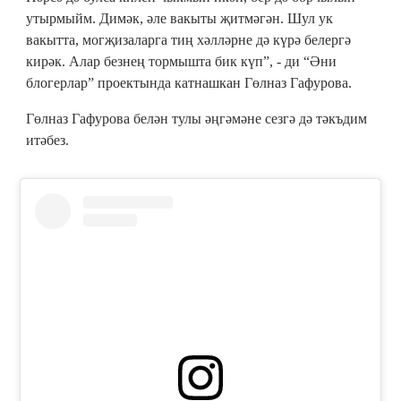
утырмыйм. Димәк, әле вакыты җитмәгән. Шул ук
вакытта, могҗизаларга тиң хәлләрне дә күрә белергә
кирәк. Алар безнең тормышта бик күп”, - ди “Әни
блогерлар” проектында катнашкан Гөлназ Гафурова.
Гөлназ Гафурова белән тулы әңгәмәне сезгә дә тәкъдим
итәбез.