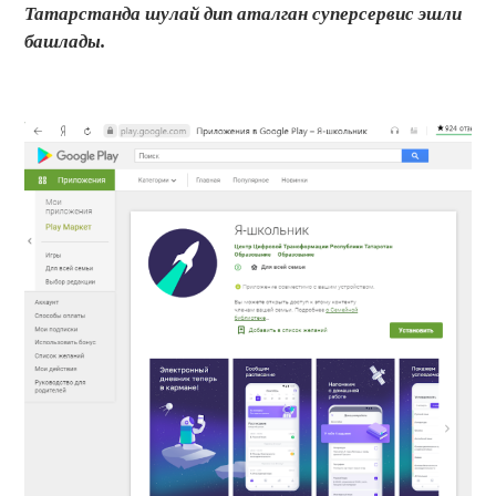
Татарстанда шулай дип аталган суперсервис эшли
башлады.