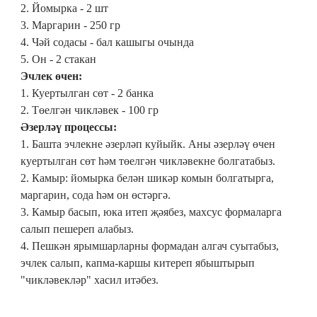
2. Йомырка - 2 шт
3. Маргарин - 250 гр
4. Чәй содасы - бал кашыгы очында
5. Он - 2 стакан
Эчлек өчен:
1. Куертылган сөт - 2 банка
2. Төелгән чикләвек - 100 гр
Әзерләү процессы:
1. Башта эчлекне әзерләп куйыйк. Аны әзерләү өчен
куертылган сөт һәм төелгән чикләвекне болгатабыз.
2. Камыр: йомырка белән шикәр комын болгатырга,
маргарин, сода һәм он өстәргә.
3. Камыр басып, юка итеп җәябез, махсус формаларга
салып пешереп алабыз.
4. Пешкән ярымшарларны формадан алгач суытабыз,
эчлек салып, капма-каршы китереп ябыштырып
"чикләвекләр" хасил итәбез.