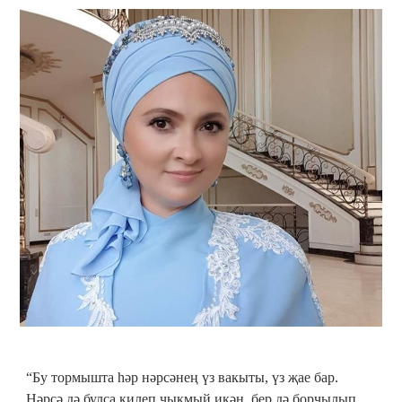
“Бу тормышта һәр нәрсәнең үз вакыты, үз җае бар.
Нәрсә дә булса килеп чыкмый икән, бер дә борчылып