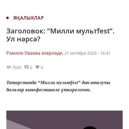
ЯҢАЛЫКЛАР
Заголовок: “Милли мультfest”.
Ул нәрсә?
Рамилә Уваева әзерләде,
21 октября 2020 - 16:41
7020
0
0
Татарстанда “Милли мультfest” дип аталучы
балалар кинофестивале үткәреләчәк.