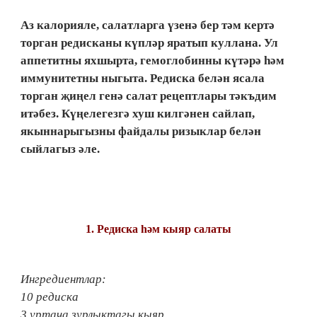
Аз калорияле, салатларга үзенә бер тәм кертә
торган редисканы күпләр яратып куллана. Ул
аппетитны яхшырта, гемоглобинны күтәрә һәм
иммунитетны ныгыта. Редиска белән ясала
торган җиңел генә салат рецептлары тәкъдим
итәбез. Күңелегезгә хуш килгәнен сайлап,
якыннарыгызны файдалы ризыклар белән
сыйлагыз әле.
1.​ Редиска һәм кыяр салаты
Ингредиентлар:
10 редиска
3 уртача зурлыктагы кыяр