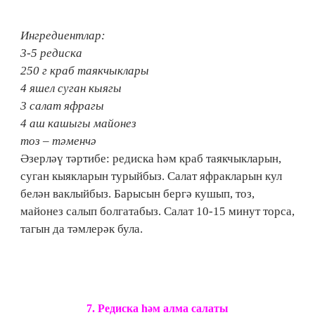
Ингредиентлар:
3-5 редиска
250 г краб таякчыклары
4 яшел суган кыягы
3 салат яфрагы
4 аш кашыгы майонез
тоз – тәменчә
Әзерләү тәртибе: редиска һәм краб таякчыкларын,
суган кыякларын турыйбыз. Салат яфракларын кул
белән ваклыйбыз. Барысын бергә кушып, тоз,
майонез салып болгатабыз. Салат 10-15 минут торса,
тагын да тәмлерәк була.
7.​ Редиска һәм алма салаты