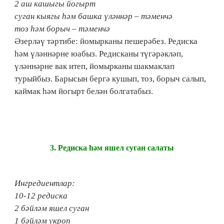
2 аш кашыгы йогырт
суган кыягы һәм башка үләннәр – тәменчә
тоз һәм борыч – тәменчә
Әзерләү тәртибе: йомырканы пешерәбез. Редиска
һәм үләннәрне юабыз. Редисканы түгәрәкләп,
үләннәрне вак итеп, йомырканы шакмаклап
турыйбыз. Барысын бергә кушып, тоз, борыч салып,
каймак һәм йогырт белән болгатабыз.
3.​ Редиска һәм яшел суган салаты
Ингредиентлар:
10-12 редиска
2 бәйләм яшел суган
1 бәйләм укроп