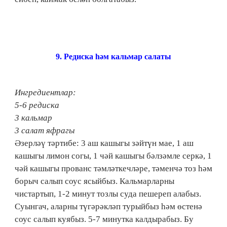
9.​ Редиска һәм кальмар салаты
Ингредиентлар:
5-6 редиска
3 кальмар
3 салат яфрагы
Әзерләү тәртибе: 3 аш кашыгы зәйтүн мае, 1 аш
кашыгы лимон согы, 1 чәй кашыгы бәлзәмле серкә, 1
чәй кашыгы прованс тәмләткечләре, тәменчә тоз һәм
борыч салып соус ясыйбыз. Кальмарларны
чистартып, 1-2 минут тозлы суда пешереп алабыз.
Суынгач, аларны түгәрәкләп турыйбыз һәм өстенә
соус салып куябыз. 5-7 минутка калдырабыз. Бу