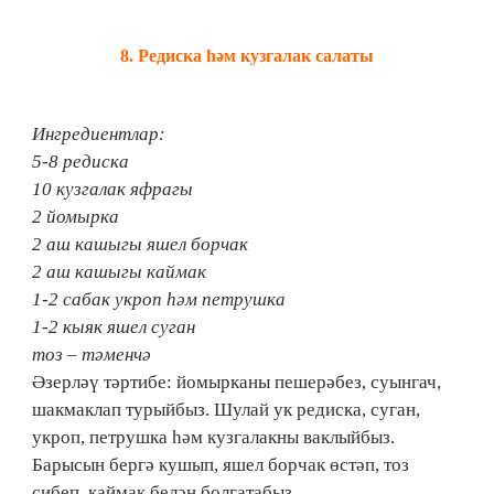
8.​ Редиска һәм кузгалак салаты
Ингредиентлар:
5-8 редиска
10 кузгалак яфрагы
2 йомырка
2 аш кашыгы яшел борчак
2 аш кашыгы каймак
1-2 сабак укроп һәм петрушка
1-2 кыяк яшел суган
тоз – тәменчә
Әзерләү тәртибе: йомырканы пешерәбез, суынгач,
шакмаклап турыйбыз. Шулай ук редиска, суган,
укроп, петрушка һәм кузгалакны ваклыйбыз.
Барысын бергә кушып, яшел борчак өстәп, тоз
сибеп, каймак белән болгатабыз.