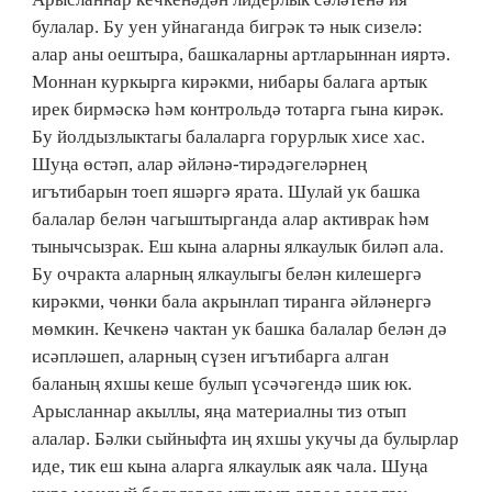
булалар. Бу уен уйнаганда бигрәк тә нык сизелә:
алар аны оештыра, башкаларны артларыннан ияртә.
Моннан куркырга кирәкми, нибары балага артык
ирек бирмәскә һәм контрольдә тотарга гына кирәк.
Бу йолдызлыктагы балаларга горурлык хисе хас.
Шуңа өстәп, алар әйләнә-тирәдәгеләрнең
игътибарын тоеп яшәргә ярата. Шулай ук башка
балалар белән чагыштырганда алар активрак һәм
тынычсызрак. Еш кына аларны ялкаулык биләп ала.
Бу очракта аларның ялкаулыгы белән килешергә
кирәкми, чөнки бала акрынлап тиранга әйләнергә
мөмкин. Кечкенә чактан ук башка балалар белән дә
исәпләшеп, аларның сүзен игътибарга алган
баланың яхшы кеше булып үсәчәгендә шик юк.
Арысланнар акыллы, яңа материалны тиз отып
алалар. Бәлки сыйныфта иң яхшы укучы да булырлар
иде, тик еш кына аларга ялкаулык аяк чала. Шуңа