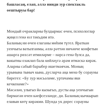
башласаң, елап, әллә нинди зур спектакль
оештыруы бар!
Мондый очракларны булдырмас өчен, психологлар
җиңел генә юл тәкъдим итә.
Баланың ни өчен елаганы мөһим түгел. Яраткан
уенчыгы ватылганмы, әллә рәттән ничәнче конфетын
ашарга рөхсәт итмиләрме – нәрсә генә булса да,
вакытны озаклап бала көйләүгә әрәм итмәскә кирәк.
Аларны сабый барыбер ишетмәячәк. Моның
урынына тыныч кына, дусларча аңа менә бу сорауны
бирегез: «Бу зур мәсьәләме, уртачамы яки
кечкенәме?»
Мәсәлән, улыгыз йә кызыгыз, дусты аңа уенчыгын
бирмәгән өчен кәефсезләнде, ди. Баланың кычкырып
елавын көтү кирәкми. Шунда ук дөрес сорауны