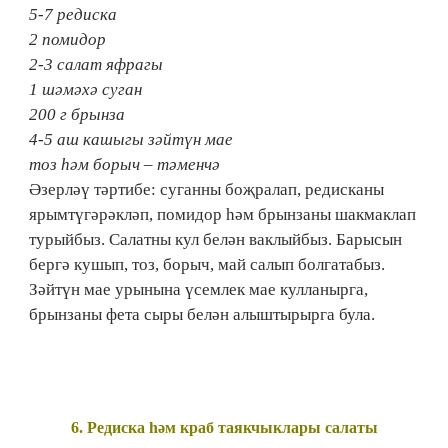
5-7 редиска
2 помидор
2-3 салат яфрагы
1 шәмәхә суган
200 г брынза
4-5 аш кашыгы зәйтүн мае
тоз һәм борыч – тәменчә
Әзерләү тәртибе: суганны боҗралап, редисканы
ярымтүгәрәкләп, помидор һәм брынзаны шакмаклап
турыйбыз. Салатны кул белән ваклыйбыз. Барысын
бергә кушып, тоз, борыч, май салып болгатабыз.
Зәйтүн мае урынына үсемлек мае кулланырга,
брынзаны фета сыры белән алыштырырга була.
6.​ Редиска һәм краб таякчыклары салаты