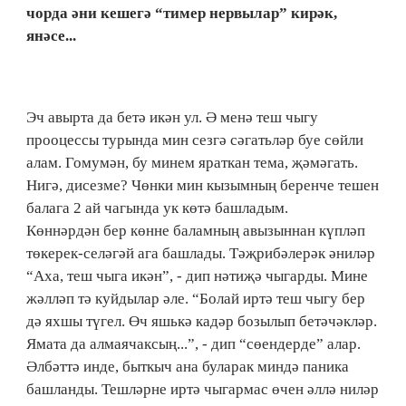
чорда әни кешегә “тимер нервылар” кирәк,
янәсе...
Эч авырта да бетә икән ул. Ә менә теш чыгу
прооцессы турында мин сезгә сәгатьләр буе сөйли
алам. Гомумән, бу минем яраткан тема, җәмәгать.
Нигә, дисезме? Чөнки мин кызымның беренче тешен
балага 2 ай чагында ук көтә башладым.
Көннәрдән бер көнне баламның авызыннан күпләп
төкерек-селәгәй ага башлады. Тәҗрибәлерәк әниләр
“Аха, теш чыга икән”, - дип нәтиҗә чыгарды. Мине
жәлләп тә куйдылар әле. “Болай иртә теш чыгу бер
дә яхшы түгел. Өч яшькә кадәр бозылып бетәчәкләр.
Ямата да алмаячаксың...”, - дип “сөендерде” алар.
Әлбәттә инде, быткыч ана буларак миндә паника
башланды. Тешләрне иртә чыгармас өчен әллә ниләр