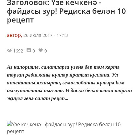
Заголовок: Үзе кечкенә -
файдасы зур! Редиска белән 10
рецепт
автор,
26 июля 2017 - 17:13
1692
0
0
Аз калорияле, салатларга үзенә бер тәм кертә
торган редисканы күпләр яратып куллана. Ул
аппетитны яхшырта, гемоглобинны күтәрә һәм
иммунитетны ныгыта. Редиска белән ясала торган
җиңел генә салат рецеп...