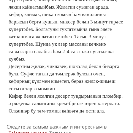
ләкин кайнатмыйбыз. Желатин суынган арада,
кефир, каймак, шикәр комын һәм ванилинны
барысын бергә кушып, миксер белән 3 минут тирәсе
күпертәбез. Болгатуны туктатмыйча гына әлеге
катнашмага желатин өстибез. Тагын 3 минут
күпертәбез. Шунда ук әзер массаны кечкенә
савытларга салабыз һәм 2-4 сәгатькә суыткычка
куябыз.
Десертны җиләк, чикләвек, шоколад белән бизәргә
була. Суфле тагын да тәмлерәк булсын өчен,
кефирның күләмен киметеп, бераз җиләк-җимеш
согы өстәргә мөмкин.
Кефир белән ясалган десерт туңдырманың пломбир,
ә ряҗенка салынганы крем-брюле төрен хәтерләтә.
Өлкәннәр бу тәм-томны кәһвәгә дә өсти ала.
Следите за самым важным и интересным в