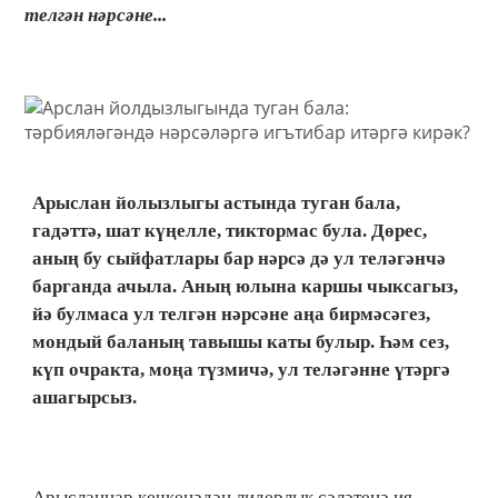
телгән нәрсәне...
Арыслан йолызлыгы астында туган бала,
гадәттә, шат күңелле, тиктормас була. Дөрес,
аның бу сыйфатлары бар нәрсә дә ул теләгәнчә
барганда ачыла. Аның юлына каршы чыксагыз,
йә булмаса ул телгән нәрсәне аңа бирмәсәгез,
мондый баланың тавышы каты булыр. Һәм сез,
күп очракта, моңа түзмичә, ул теләгәнне үтәргә
ашагырсыз.
Арысланнар кечкенәдән лидерлык сәләтенә ия