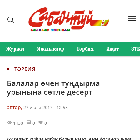
Журнал
Яңалыклар
Тәрбия
Иҗат
ЗТ
ТӘРБИЯ
Балалар өчен туңдырма
урынына сөтле десерт
автор,
27 июля 2017 - 12:58
1438
0
0
Бу ризык суфле кебек булып чыга. Аны балалар гына