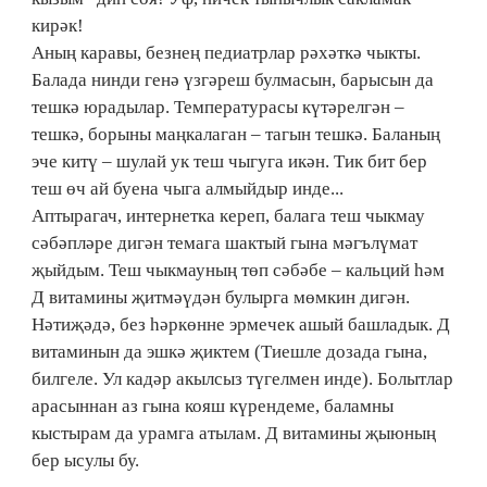
кирәк!
Аның каравы, безнең педиатрлар рәхәткә чыкты.
Балада нинди генә үзгәреш булмасын, барысын да
тешкә юрадылар. Температурасы күтәрелгән –
тешкә, борыны маңкалаган – тагын тешкә. Баланың
эче китү – шулай ук теш чыгуга икән. Тик бит бер
теш өч ай буена чыга алмыйдыр инде...
Аптырагач, интернетка кереп, балага теш чыкмау
сәбәпләре дигән темага шактый гына мәгълүмат
җыйдым. Теш чыкмауның төп сәбәбе – кальций һәм
Д витамины җитмәүдән булырга мөмкин дигән.
Нәтиҗәдә, без һәркөнне эрмечек ашый башладык. Д
витаминын да эшкә җиктем (Тиешле дозада гына,
билгеле. Ул кадәр акылсыз түгелмен инде). Болытлар
арасыннан аз гына кояш күрендеме, баламны
кыстырам да урамга атылам. Д витамины җыюның
бер ысулы бу.