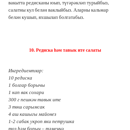
вакытта редисканы юып, түгәрәкләп турыйбыз,
салатны кул белән ваклыйбыз. Аларны кальмар
белән кушып, яхшылап болгатабыз.
10.​ Редиска һәм тавык ите салаты
Ингредиентлар:
10 редиска
1 болгар борычы
1 кап вак сохари
300 г пешкән тавык ите
3 төш сарымсак
4 аш кашыгы майонез
1-2 сабак укроп яки петрушка
тоз һәм борыч – тәменчә