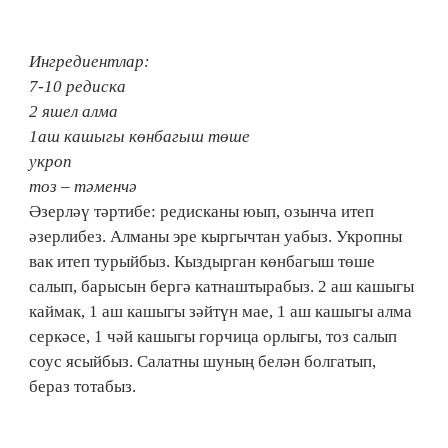
Ингредиентлар:
7-10 редиска
2 яшел алма
1аш кашыгы көнбагыш төше
укроп
тоз – тәменчә
Әзерләү тәртибе: редисканы юып, озынча итеп
әзерлибез. Алманы эре кыргычтан уабыз. Укропны
вак итеп турыйбыз. Кыздырган көнбагыш төше
салып, барысын бергә катнаштырабыз. 2 аш кашыгы
каймак, 1 аш кашыгы зәйтүн мае, 1 аш кашыгы алма
серкәсе, 1 чәй кашыгы горчица орлыгы, тоз салып
соус ясыйбыз. Салатны шуның белән болгатып,
бераз тотабыз.