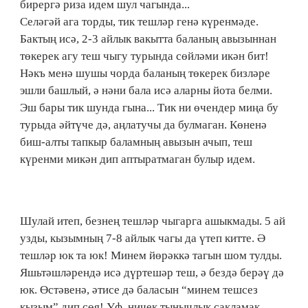
бирергә риза идем шул чагында...
Селәгәй ага торды, тик тешләр генә күренмәде.
Бактың исә, 2-3 айлык вакытта баланың авызыннан
төкерек агу теш чыгу турында сөйләми икән бит!
Нәкъ менә шушы чорда баланың төкерек бизләре
эшли башлый, ә нәни бала исә аларны йота белми.
Эш бары тик шунда гына... Тик ни өчендер миңа бу
турыда әйтүче дә, аңлатучы да булмаган. Көненә
биш-алты тапкыр баламның авызын ачып, теш
күренми микән дип аптыратмаган булыр идем.
Шулай итеп, безнең тешләр чыгарга ашыкмады. 5 ай
узды, кызымның 7-8 айлык чагы да үтеп китте. Ә
тешләр юк та юк! Минем йөрәккә тагын шом тулды.
Яшьтәшләрендә исә дүртешәр теш, ә бездә берәү дә
юк. Өстәвенә, әтисе дә баласын “минем тешсез
кызым” дип сөя! Уф, ничек тынычлык сакламак