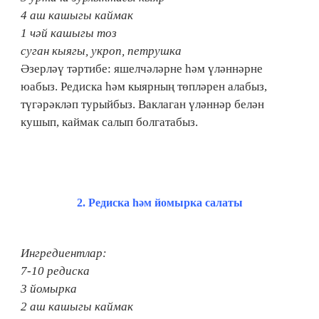
4 аш кашыгы каймак
1 чәй кашыгы тоз
суган кыягы, укроп, петрушка
Әзерләү тәртибе: яшелчәләрне һәм үләннәрне
юабыз. Редиска һәм кыярның төпләрен алабыз,
түгәрәкләп турыйбыз. Ваклаган үләннәр белән
кушып, каймак салып болгатабыз.
2.​ Редиска һәм йомырка салаты
Ингредиентлар:
7-10 редиска
3 йомырка
2 аш кашыгы каймак