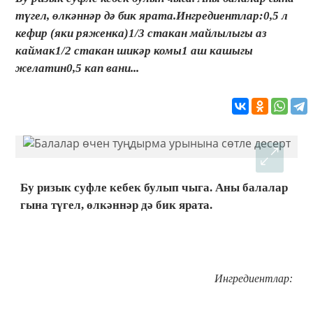
түгел, өлкәннәр дә бик ярата.Ингредиентлар:0,5 л
кефир (яки ряженка)1/3 стакан майлылыгы аз
каймак1/2 стакан шикәр комы1 аш кашыгы
желатин0,5 кап вани...
Бу ризык суфле кебек булып чыга. Аны балалар
гына түгел, өлкәннәр дә бик ярата.
Ингредиентлар: