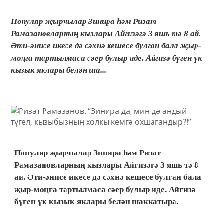
Популяр җырчылар Зинира һәм Ризат
Рамазановларның кызлары Айгизәгә 3 яшь тә 8 ай.
Әти-әнисе икесе дә сәхнә кешесе булган бала җыр-
моңга тартылмаса сәер булыр иде. Айгизә бүген үк
кызык яклары белән ша...
Популяр җырчылар Зинира һәм Ризат
Рамазановларның кызлары Айгизәгә 3 яшь тә 8
ай. Әти-әнисе икесе дә сәхнә кешесе булган бала
җыр-моңга тартылмаса сәер булыр иде. Айгизә
бүген үк кызык яклары белән шаккатыра.