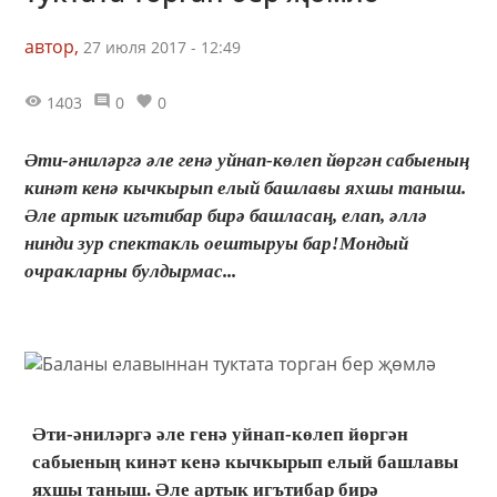
автор,
27 июля 2017 - 12:49
1403
0
0
Әти-әниләргә әле генә уйнап-көлеп йөргән сабыеның
кинәт кенә кычкырып елый башлавы яхшы таныш.
Әле артык игътибар бирә башласаң, елап, әллә
нинди зур спектакль оештыруы бар!Мондый
очракларны булдырмас...
Әти-әниләргә әле генә уйнап-көлеп йөргән
сабыеның кинәт кенә кычкырып елый башлавы
яхшы таныш. Әле артык игътибар бирә