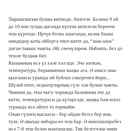
Тырышлыгым бушка китмәде, билгеле. Балама 9 ай
да 10 көн тулды дигәндә күптән көтелгән беренче
теш күренде. Иртүк ботка ашаганда, калак башы
ниндидер каты әйбергә тиеп китте дә, “шак-шок”
дигән тавыш чыкты. Әй, сөенүләрем. Ниһаять, без дә
тешле булдык бит.
Кызымның исә үз хәле хәл иде. Эче киткән,
температура, борыныннан маңка ага. Ә әнисе аны
кызганасы урында өй буйлап сикеренеп йөри...
Шулай итеп, педиатрларның сүзе хак булып чыкты.
Чыннан да, теш чыгу чорында баламның эче дә
китте, температурасы да күтәрелде, маңка һәм ютәл
турында исә әйтеп тә тормыйм.
Озын сүзнең кыскасы - бер айдан безгә бер яшь
тула. Ә авызда нибары өч теш бар. Ә яшьтәшләребез
исә 7-8 теш белән мактаналар. Тик белгечләр мине