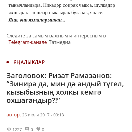
тынычландыра. Никадәр соңрак чыкса, шулкадәр
яхшырак - тешләр ныклырак булачак, янәсе.
Яшь әни язмаларыннан...
Следите за самым важным и интересным в
Telegram-канале
Татмедиа
ЯҢАЛЫКЛАР
Заголовок: Ризат Рамазанов:
“Зинира да, мин дә андый түгел,
кызыбызның холкы кемгә
охшагандыр?!”
автор,
26 июля 2017 - 09:13
1227
0
0