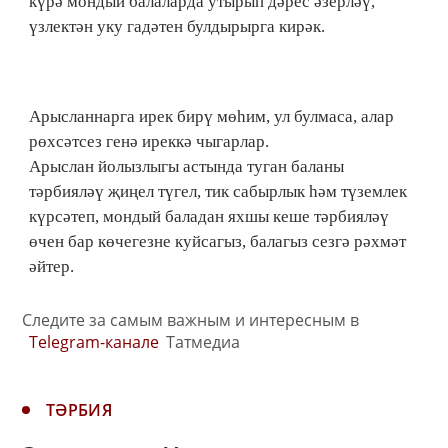
күрә мондый балаларда утырып дәрес әзерләү,
үзлектән уку гадәтен булдырырга кирәк.
Арысланнарга ирек бирү мөһим, ул булмаса, алар
рөхсәтсез генә иреккә чыгарлар.
Арыслан йолызлыгы астында туган баланы
тәрбияләү җиңел түгел, тик сабырлык һәм түземлек
күрсәтеп, мондый баладан яхшы кеше тәрбияләү
өчен бар көчегезне куйсагыз, балагыз сезгә рәхмәт
әйтер.
Следите за самым важным и интересным в
Telegram-канале
Татмедиа
ТӘРБИЯ