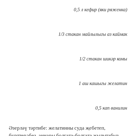
0,5 л кефир (яки ряженка)
1/3 стакан майлылыгы аз каймак
1/2 стакан шикәр комы
1 аш кашыгы желатин
0,5 кап ванилин
Әзерләү тәртибе: желатинны суда җебетеп,
бүрттерәбез, аннары болгата-болгата җылытабыз,