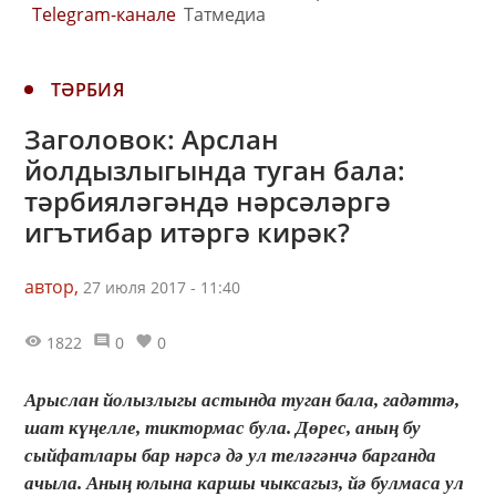
Telegram-канале
Татмедиа
ТӘРБИЯ
Заголовок: Арслан
йолдызлыгында туган бала:
тәрбияләгәндә нәрсәләргә
игътибар итәргә кирәк?
автор,
27 июля 2017 - 11:40
1822
0
0
Арыслан йолызлыгы астында туган бала, гадәттә,
шат күңелле, тиктормас була. Дөрес, аның бу
сыйфатлары бар нәрсә дә ул теләгәнчә барганда
ачыла. Аның юлына каршы чыксагыз, йә булмаса ул