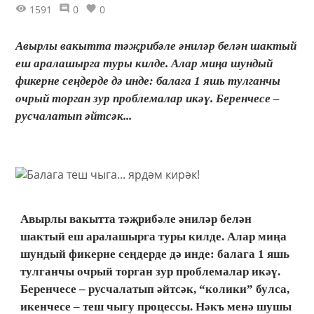
1591
0
0
Авырлы вакытта тәҗрибәле әниләр белән шактый
еш аралашырга туры килде. Алар миңа шундый
фикерне сеңдерде дә инде: балага 1 яшь тулганчы
очрый торган зур проблемалар икәү. Беренчесе –
русчалатып әйтсәк...
Авырлы вакытта тәҗрибәле әниләр белән
шактый еш аралашырга туры килде. Алар миңа
шундый фикерне сеңдерде дә инде: балага 1 яшь
тулганчы очрый торган зур проблемалар икәү.
Беренчесе – русчалатып әйтсәк, “колики” булса,
икенчесе – теш чыгу процессы. Нәкъ менә шушы