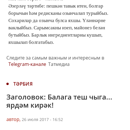
Әзерләү тәртибе: пешкән тавык итен, болгар
борычын һәм редисканы озынчалап турыйбыз.
Сохарилар да озынча булса яхшы. Үләннәрне
ваклыйбыз. Сарымсакны изеп, майонез белән
бутыйбыз. Барлык ингредиентларны кушып,
яхшылап болгатабыз.
Следите за самым важным и интересным в
Telegram-канале
Татмедиа
ТӘРБИЯ
Заголовок: Балага теш чыга...
ярдәм кирәк!
автор,
26 июля 2017 - 16:52