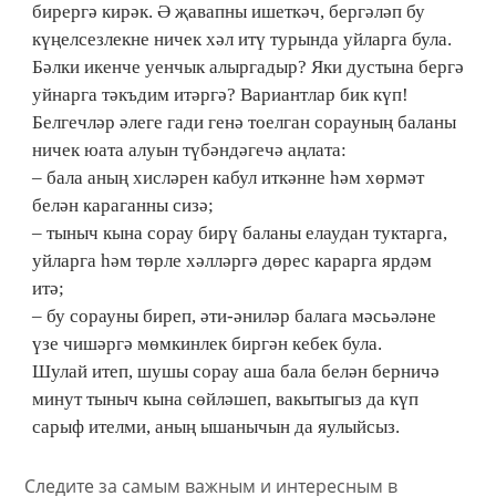
бирергә кирәк. Ә җавапны ишеткәч, бергәләп бу
күңелсезлекне ничек хәл итү турында уйларга була.
Бәлки икенче уенчык алыргадыр? Яки дустына бергә
уйнарга тәкъдим итәргә? Вариантлар бик күп!
Белгечләр әлеге гади генә тоелган сорауның баланы
ничек юата алуын түбәндәгечә аңлата:
–​ бала аның хисләрен кабул иткәнне һәм хөрмәт
белән караганны сизә;
–​ тыныч кына сорау бирү баланы елаудан туктарга,
уйларга һәм төрле хәлләргә дөрес карарга ярдәм
итә;
– бу сорауны биреп, әти-әниләр балага мәсьәләне
үзе чишәргә мөмкинлек биргән кебек була.
Шулай итеп, шушы сорау аша бала белән берничә
минут тыныч кына сөйләшеп, вакытыгыз да күп
сарыф ителми, аның ышанычын да яулыйсыз.
Следите за самым важным и интересным в