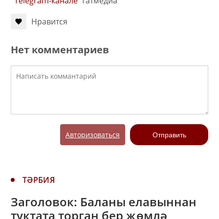
Telegram-канале
Татмедиа
Нравится
Нет комментариев
Авторизоваться
Отправить
ТӘРБИЯ
Заголовок: Баланы елавыннан
туктата торган бер җөмлә