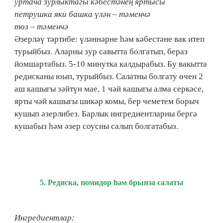
уртача зурлыктагы кәбестәнең яртысы
петрушка яки башка үлән – тәменчә
тоз – тәменчә
Әзерләү тәртибе: үләннәрне һәм кәбестәне вак итеп
турыйбыз. Аларны зур савытта болгатып, бераз
йомшартабыз. 5-10 минутка калдырабыз. Бу вакытта
редисканы юып, турыйбыз. Салатны болгату өчен 2
аш кашыгы зәйтүн мае, 1 чәй кашыгы алма серкәсе,
ярты чәй кашыгы шикәр комы, бер чеметем борыч
кушып әзерлибез. Барлык ингредиентларны бергә
кушабыз һәм әзер соусны салып болгатабыз.
5.​ Редиска, помидор һәм брынза салаты
Ингредиентлар: