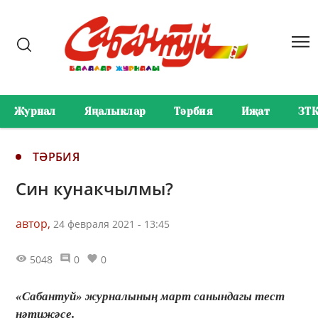
Журнал
Яңалыклар
Тәрбия
Иҗат
ЗТ
ТӘРБИЯ
Син кунакчылмы?
автор,
24 февраля 2021 - 13:45
5048
0
0
«Сабантуй» журналының март санындагы тест
нәтиҗәсе.