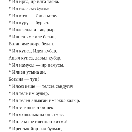
* Ил иргә, ир илгә таяна.
* Ил йоласыз булмас.
* Ил көче — Идел көче.
* Ил күрү — бурыч.
* Илле елда ил яңарыр.
* Илнең яме иле белән,
Ватан яме җире белән.
* Ил купса, Идел кубар,
Авыл купса, давыл кубар.
* Ил намусы — ир намусы.
* Илнең утына ян,
Бозына — туң!
* Илсез кеше — телсез сандугач.
* Ил теле им булыр.
* Ил телен алмаган имгәккә калыр.
* Ил эче алтын бишек.
* Ил яхшылыкны онытмас.
* Ипле кеше иленнән китми!
* Иренчәк йорт ил булмас,