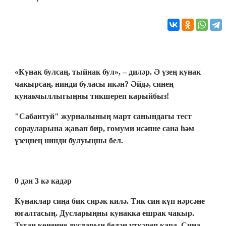
«Кунак булсаң, тыйнак бул», – диләр. Ә үзең кунак
чакырсаң, нинди буласы икән? Әйдә, синең
кунакчыллыгыңны тикшереп карыйбыз!
"Сабантуй" журналының март санындагы тест
сорауларына җавап бир, гомуми исәпне сана һәм
үзеңнең нинди булуыңны бел.
0 дән 3 кә кадәр
Кунаклар сиңа бик сирәк килә. Тик син күп нәрсәне
югалтасың. Дусларыңны кунакка ешрак чакыр.
Туган көнеңне дусларың белән үткәреп кара. Сиңа