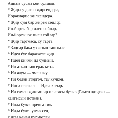
Ашсыз-сусыз көн булмый.
* Җир-су дигән җирсендерә,
Йөрәкләрне җилкендерә.
* Җир-суы бар җирен сөйләр,
Ил-йорты бар илен сөйләр,
Ил-йорты юк ниен сөйләр?
* Җир тартмаса, су тарта.
* Зәңгәр бака үз сазын танымас.
* Идел буе бәрәкәтле җир.
* Идел кичми ил булмый.
* Ил аткан таш ерак китә.
* Ил ачуы — яман ачу.
* Ил белән этәргәч, тау күчкән.
* Илгә таянган — Идел кичәр.
* Ил гамен җиңгән ир ил агасы булыр (Гамен җиңгән —
кайгысын йоткан).
* Илдә булса иренгә тия.
* Илдә булса үлмәссең,
Илсез көнең күрмәссең.