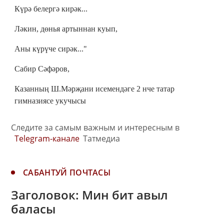
Күрә белергә кирәк...
Ләкин, дөнья артыннан куып,
Аны күрүче сирәк..."
Сабир Сәфәров,
Казанның Ш.Мәрҗани исемендәге 2 нче татар
гимназиясе укучысы
Следите за самым важным и интересным в
Telegram-канале
Татмедиа
САБАНТУЙ ПОЧТАСЫ
Заголовок: Мин бит авыл
баласы