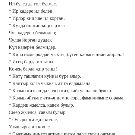
Ил булса да гөл булмас.
* Ир кадере ил белән.
* Ирләр киңәше ил корган.
* Күлдә йөргән коңгыр каз
Чүл кадерен белмидер;
Чүлдә йөргән дуадак
Күл кадерен белмидер.
* Кичә йомыркадан чыкты, бүген кабыгыннан җирәнә!
* Исең барда ил таны,
Көчең барда җир таны!
* Көтү ташлаган куйны бүре алыр.
* Кайтыр юлга чыккач, ат та елдамлана.
* Качын китсәң дә чәчеп кит, кайтуыңа аш булыр.
* Качыр әйткән: әти-әниемне сора, фамилиямне сорама.
* Кардәш җыелса, кавем булыр,
Сыер җыелса, савым булыр.
* Очырырга җил көчле,
Узышырга ил көчле.
* Сыерчык диңгез артына китсә дә үз туган оясына