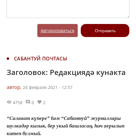
Авторизоваться
Отправить
САБАНТУЙ ПОЧТАСЫ
Заголовок: Редакциядә кунакта
автор,
24 февраля 2021 - 12:57
4758
0
2
“Салават күпере” һәм “Сабантуй” журналлары
шулкадәр кызык, бер укый башласаң, һич аерылып
китеп булмый.