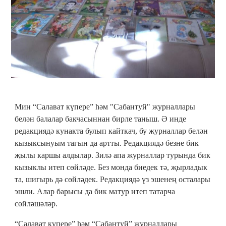
Мин “Салават күпере” һәм "Сабантуй" журналлары
белән балалар бакчасыннан бирле таныш. Ә инде
редакциядә кунакта булып кайткач, бу журналлар белән
кызыксынуым тагын да артты. Редакциядә безне бик
җылы каршы алдылар. Зилә апа журналлар турында бик
кызыклы итеп сөйләде. Без монда биедек тә, җырладык
та, шигырь дә сөйләдек. Редакциядә үз эшенең осталары
эшли. Алар барысы да бик матур итеп татарча
сөйләшәләр.
“Салават күпере” һәм “Сабантуй” журналлары