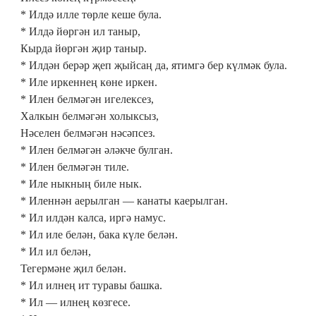
* Илдә илле төрле кеше була.
* Илдә йөргән ил таныр,
Кырда йөргән җир таныр.
* Илдән берәр җеп җыйсаң да, ятимгә бер күлмәк була.
* Иле иркеннең көне иркен.
* Илен белмәгән игелексез,
Халкын белмәгән холыксыз,
Нәселен белмәгән нәсәпсез.
* Илен белмәгән әләкче булган.
* Илен белмәгән тиле.
* Иле ныкның биле нык.
* Иленнән аерылган — канаты каерылган.
* Ил илдән калса, иргә намус.
* Ил иле белән, бака күле белән.
* Ил ил белән,
Тегермәне җил белән.
* Ил илнең ит туравы башка.
* Ил — илнең көзгесе.