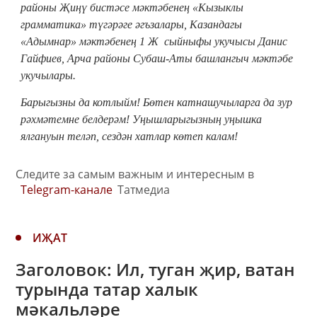
районы Җиңү бистәсе мәктәбенең «Кызыклы
грамматика» түгәрәге әгъзалары, Казандагы
«
Адымнар» мәктәбе
нең 1 Ж сыйныфы укучысы Данис
Гайфиев, Арча районы Субаш-Аты башлангыч мәктәбе
укучылары.
Барыгызны да котлыйм! Бөтен катнашучыларга да зур
рәхмәтемне белдерәм! Уңышларыгызның уңышка
ялгануын теләп, сездән хатлар көтеп калам!
Следите за самым важным и интересным в
Telegram-канале
Татмедиа
ИҖАТ
Заголовок: Ил, туган җир, ватан
турында татар халык
мәкальләре