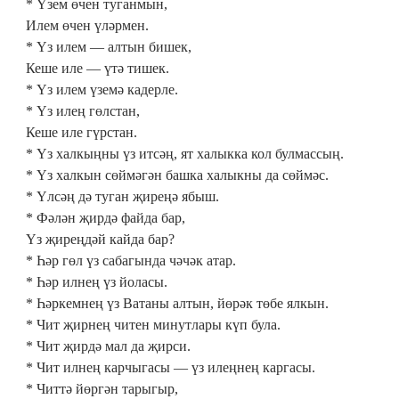
* Үзем өчен туганмын,
Илем өчен үләрмен.
* Үз илем — алтын бишек,
Кеше иле — үтә тишек.
* Үз илем үземә кадерле.
* Үз илең гөлстан,
Кеше иле гүрстан.
* Үз халкыңны үз итсәң, ят халыкка кол булмассың.
* Үз халкын сөймәгән башка халыкны да сөймәс.
* Үлсәң дә туган җиреңә ябыш.
* Фәлән җирдә файда бар,
Үз җиреңдәй кайда бар?
* Һәр гөл үз сабагында чәчәк атар.
* Һәр илнең үз йоласы.
* Һәркемнең үз Ватаны алтын, йөрәк төбе ялкын.
* Чит җирнең читен минутлары күп була.
* Чит җирдә мал да җирси.
* Чит илнең карчыгасы — үз илеңнең каргасы.
* Читтә йөргән тарыгыр,