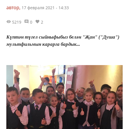
автор,
17 февраля 2021 - 14:33
5219
0
2
Күптән түгел сыйныфыбыз белән "Җан" ("Душа")
мультфильмын карарга бардык...