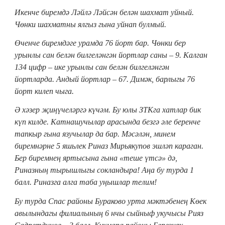
Икенче биремдә Ләйлә Ләйсән белән шахмат уйный.
Чөнки шахматны ялгыз гына уйнап булмый.
Өченче биремдәге урамда 76 йорт бар. Чөнки бер
урынлы сан белән билгеләнгән йортлар саны – 9. Калган
134 цифр – ике урынлы сан белән билгеләнгән
йортларда. Андый йортлар – 67. Димәк, барлыгы 76
йорт килеп чыга.
Ә хәзер җиңүчеләргә күчәм. Бу юлы ЗТКга хатлар бик
күп килде. Катнашучылар арасында безгә әле беренче
тапкыр гына язучылар да бар. Мәсәлән, минем
биремнәрне 5 яшьлек Риназ Мирьякупов эшләп караган.
Бер биремнең яртысына гына «теше үтсә» дә,
Риназның тырышлыгы сокландыра! Аңа бу турда 1
балл. Риназга алга таба уңышлар телим!
Бу турда Спас районы Бураково урта мәктәбенең Көек
авылындагы филиалының 6 нчы сыйныф укучысы Рияз