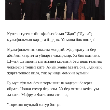
Күптән түгел сыйныфыбыз белән "Җан" ("Душа")
мультфильмын карарга бардык. Ул миңа бик ошады!
Мультфильмның сюжеты мондый. Җыр яратучы бер
абыйны квартетта уйнарга чакыралар. Ул бик шатлана.
Шулай шатланып аяк астына карамый барганда төзелеш
чокырына төшеп китә. Аның җаны һавага оча. Җанның
җиргә төшәсе килә, тик бу инде мөмкин булмый...
Бу мультфильм безне тормышның кадерен белергә
өйрәтә. Чөнки гомер бер генә. Ул бер мизгел кебек үтә
дә китә. Мәфрүзә Фатыхова язганча,
"Тормыш шундый матур бит ул,