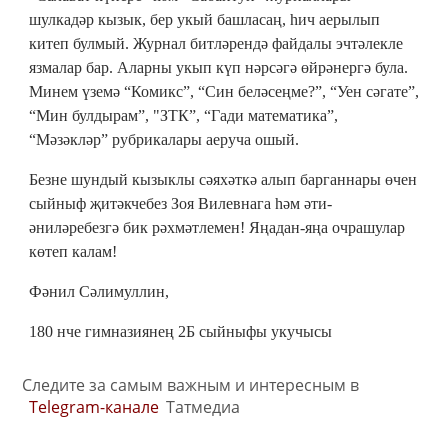
шулкадәр кызык, бер укый башласаң, һич аерылып
китеп булмый. Журнал битләрендә файдалы эчтәлекле
язмалар бар. Аларны укып күп нәрсәгә өйрәнергә була.
Минем үземә “Комикс”, “Син беләсеңме?”, “Уен сәгате”,
“Мин булдырам”, "ЗТК”, “Гади математика”,
“Мәзәкләр” рубрикалары аеруча ошый.
Безне шундый кызыклы сәяхәткә алып барганнары өчен
сыйныф җитәкчебез Зоя Вилевнага һәм әти-
әниләребезгә бик рәхмәтлемен! Яңадан-яңа очрашулар
көтеп калам!
Фәнил Сәлимуллин,
180 нче гимназиянең 2Б сыйныфы укучысы
Следите за самым важным и интересным в
Telegram-канале
Татмедиа