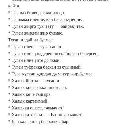
кайта.
* Таянма билеңә, таян илеңә.
* Ташлама илеңне, кан басар күзеңне.
* Туган җиргә туың (ту — байрак) тек.
* Туган җирдәй җир булмас,
Туган илдәй ил булмас.
* Туган илең — туган анаң.
* Туган илнең кадерен читтә йөрсәң белерсең.
* Туган илнең эте дә якын.
* Туган туфракка баскан эз суынмый.
* Туган-үскән җирдән дә матур җир булмас.
* Халык йорты — туган ил.
* Халык көе еракка ишетелер.
* Халык көче таш яра.
* Халык картаймый.
* Халыкка ошаса, тәкмәч ат!
* Халыкка хыянәт — Ватанга хыянәт.
* Һәр халыкның бер холкы бар.