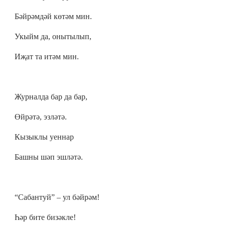
Бәйрәмдәй көтәм мин.
Укыйм да, онытылып,
Иҗат та итәм мин.
Журналда бар да бар,
Өйрәтә, эзләтә.
Кызыклы уеннар
Башны шәп эшләтә.
“Сабантуй” – ул бәйрәм!
Һәр бите бизәкле!