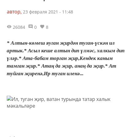
автор,
23 февраля 2021 - 11:48
26084
0
8
* Алтын-көмеш яуган җирдән туган-үскән ил
артык.* Асыл кеше алтын дип үлмәс, халкым дип
үләр.* Ата-бабам торган җир,Кендек каным
тамган җир.* Атаң да җир, анаң да җир.* Ат
туйган җиренә,Ир туган иленә...