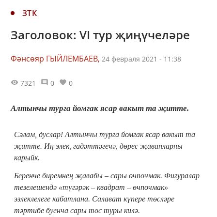
ЗТК
Заголовок: VI тур җиңүчеләре
Фәнсөяр ГЫЙЛЕМБАЕВ,
24 февраля 2021 - 11:38
7321
0
0
Алтынчы турга йомгак ясар вакыт та җитте.
Сәлам, дуслар! Алтынчы турга йомгак ясар вакыт та
җитте. Иң элек, гадәттәгечә, дөрес җавапларны
карыйк.
Беренче биремнең җавабы – сары өчпочмак. Фигуралар
тезелешендә «түгәрәк – квадрат – өчпочмак»
эзлеклелеге кабатлана. Салават күпере төсләре
тәртибе буенча сары төс туры килә.