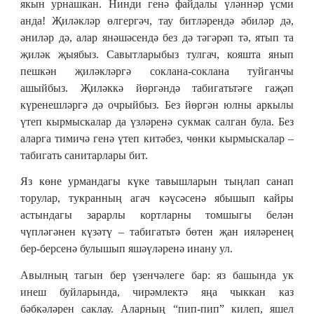
якын урнашкан. Нинди генә файдалы үләннәр үсми
анда! Җиләкләр өлгергәч, тау битләрендә әбиләр дә,
әниләр дә, алар янәшәсендә без дә тәгәрәп тә, ятып та
җиләк җыябыз. Савытларыбыз тулгач, кояшта янып
пешкән җиләкләргә соклана-соклана туйганчы
ашыйбыз. Җиләккә йөргәндә табигатьтәге гаҗәп
күренешләргә дә очрыйбыз. Без йөргән юлны аркылы
үтеп кырмыскалар да үзләренә сукмак салган була. Без
аларга тимичә генә үтеп китәбез, чөнки кырмыскалар –
табигать санитарлары бит.
Яз көне урмандагы күке тавышларын тыңлап санап
торулар, тукранның агач кәүсәсенә ябышып кайры
астындагы зарарлы кортларны томшыгы белән
чүпләгәнен күзәтү – табигатьтә бөтен җан ияләренең
бер-берсенә булышып яшәүләренә инану ул.
Авылның тагын бер үзенчәлеге бар: яз башында ук
инеш буйларында, чирәмлектә яңа чыккан каз
бәбкәләрен саклау. Аларның “пип-пип” килеп, яшел