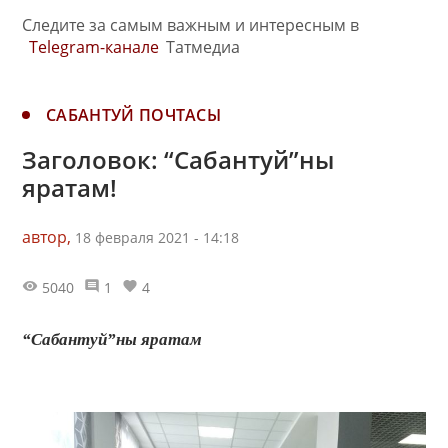
Следите за самым важным и интересным в
Telegram-канале
Татмедиа
САБАНТУЙ ПОЧТАСЫ
Заголовок: “Сабантуй”ны
яратам!
автор,
18 февраля 2021 - 14:18
5040
1
4
“Сабантуй”ны яратам