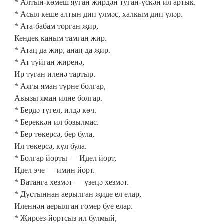
* Алтын-көмеш яуган җирдән туган-үскән ил артык.
* Асыл кеше алтын дип үлмәс, халкым дип үләр.
* Ата-бабам торган җир,
Кендек каным тамган җир.
* Атаң да җир, анаң да җир.
* Ат туйган җиренә,
Ир туган иленә тартыр.
* Аягы яман түрне болгар,
Авызы яман илне болгар.
* Бердә түгел, илдә көч.
* Береккән ил бозылмас.
* Бер төкерсә, бер була,
Ил төкерсә, күл була.
* Болгар йорты — Идел йорт,
Идел эче — имин йорт.
* Ватанга хезмәт — үзеңә хезмәт.
* Дустыннан аерылган җиде ел елар,
Иленнән аерылган гомер буе елар.
* Җирсез-йортсыз ил булмый,