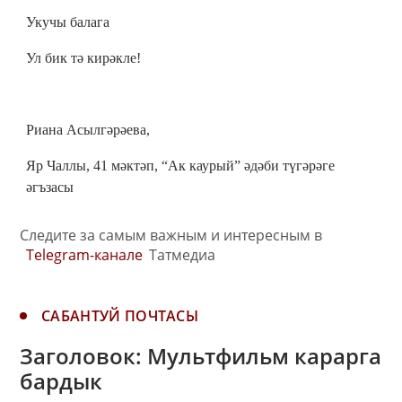
Укучы балага
Ул бик тә кирәкле!
Риана Асылгәрәева,
Яр Чаллы, 41 мәктәп, “Ак каурый” әдәби түгәрәге
әгъзасы
Следите за самым важным и интересным в
Telegram-канале
Татмедиа
САБАНТУЙ ПОЧТАСЫ
Заголовок: Мультфильм карарга
бардык