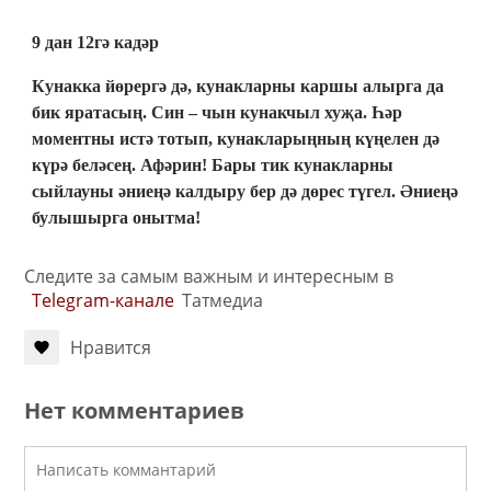
9 дан 12гә кадәр
Кунакка йөрергә дә, кунакларны каршы алырга да
бик яратасың. Син – чын кунакчыл хуҗа. Һәр
моментны истә тотып, кунакларыңның күңелен дә
күрә беләсең. Афәрин! Бары тик кунакларны
сыйлауны әниеңә калдыру бер дә дөрес түгел. Әниеңә
булышырга онытма!
Следите за самым важным и интересным в
Telegram-канале
Татмедиа
Нравится
Нет комментариев