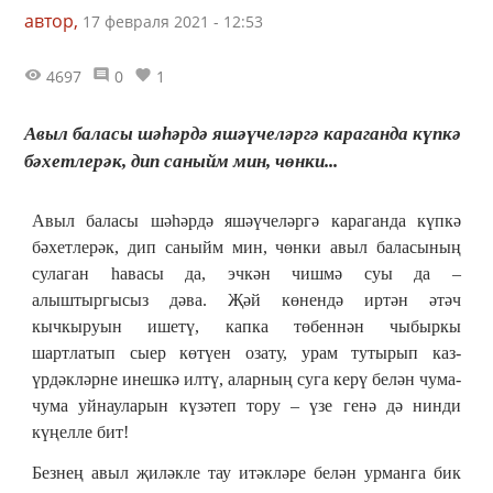
автор,
17 февраля 2021 - 12:53
4697
0
1
Авыл баласы шәһәрдә яшәүчеләргә караганда күпкә
бәхетлерәк, дип саныйм мин, чөнки...
Авыл баласы шәһәрдә яшәүчеләргә караганда күпкә
бәхетлерәк, дип саныйм мин, чөнки авыл баласының
сулаган һавасы да, эчкән чишмә суы да –
алыштыргысыз дәва. Җәй көнендә иртән әтәч
кычкыруын ишетү, капка төбеннән чыбыркы
шартлатып сыер көтүен озату, урам тутырып каз-
үрдәкләрне инешкә илтү, аларның суга керү белән чума-
чума уйнауларын күзәтеп тору – үзе генә дә нинди
күңелле бит!
Безнең авыл җиләкле тау итәкләре белән урманга бик