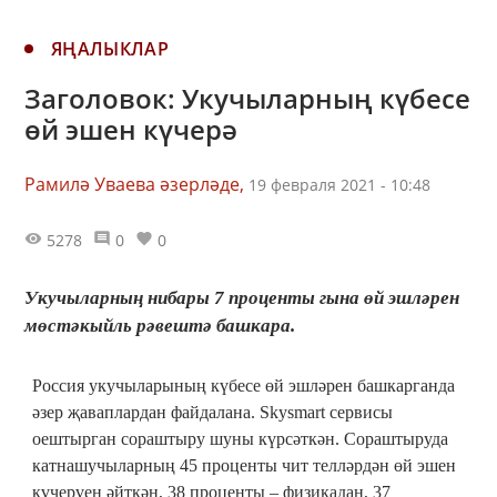
ЯҢАЛЫКЛАР
Заголовок: Укучыларның күбесе
өй эшен күчерә
Рамилә Уваева әзерләде,
19 февраля 2021 - 10:48
5278
0
0
Укучыларның нибары 7 проценты гына өй эшләрен
мөстәкыйль рәвештә башкара.
Россия укучыларының күбесе өй эшләрен башкарганда
әзер җаваплардан файдалана. Skysmart сервисы
оештырган сораштыру шуны күрсәткән. Сораштыруда
катнашучыларның 45 проценты чит телләрдән өй эшен
күчерүен әйткән, 38 проценты – физикадан, 37