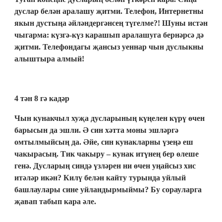
дуслар белән аралашу җитми. Телефон, Интернетны
якын дустыңа әйләндергәнсең түгелме?! Шуны истән
чыгарма: күзгә-күз карашып аралашуга бернәрсә дә
җитми. Телефондагы җансыз уеннар чын дуслыкны
алыштыра алмый!
4 тән 8 гә кадәр
Чын кунакчыл хуҗа дусларының күңелен күрү өчен
барысын да эшли. Ә син хәтта моны эшләргә
омтылмыйсың да. Әйе, син кунакларны үзеңә еш
чакырасың. Тик чакыру – кунак итүнең бер өлеше
генә. Дусларың синдә үзләрен ни өчен уңайсыз хис
итәләр икән? Килү белән кайту турында уйлый
башлаулары сине уйландырмыймы? Бу сорауларга
җавап табып кара әле.