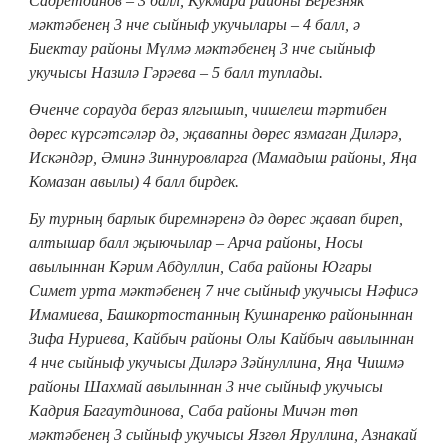
Садретдинов – 3 балл, Кукмара районы Березняк
мәктәбенең 3 нче сыйныф укучылары – 4 балл, ә
Биектау районы Мүлмә мәктәбенең 3 нче сыйныф
укучысы Назилә Гәрәева – 5 балл туплады.
Өченче сорауда бераз ялгышып, чишелеш тәртибен
дөрес күрсәтсәләр дә, җавапны дөрес язмаган Диләрә,
Искәндәр, Әминә Зиннуровларга (Мамадыш районы, Яңа
Комазан авылы) 4 балл бирдек.
Бу турның барлык биремнәренә дә дөрес җавап биреп,
алтышар балл җыючылар –
Арча районы, Носы
авылы
ннан Кәрим Абдуллин, Саба районы Югары
Симет урта мәктәбенең 7 нче сыйныф укучысы Нәфисә
Имамиева,
Башкортостанның Кушнаренко районыннан
Зифа Нуриева, Кайбыч районы Олы Кайбыч авылыннан
4 нче сыйныф укучысы Диләрә Зәйнуллина, Яңа Чишмә
районы Шахмай авылыннан 3 нче сыйныф укучысы
Кадрия Багаутдинова,
Саба районы
Мичән төп
мәктәбенең 3 сыйныф укучысы Язгөл Яруллина,
Азнакай