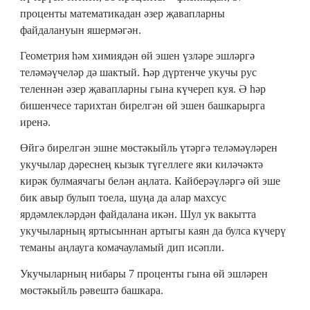
проценты математикадан әзер җавапларны
файдалануын яшермәгән.
Геометрия һәм химиядән өй эшен үзләре эшләргә
теләмәүчеләр дә шактый. Һәр дүртенче укучы рус
теленнән әзер җавапларны гына күчереп куя. Ә һәр
бишенчесе тарихтан бирелгән өй эшен башкарырга
иренә.
Өйгә бирелгән эшне мөстәкыйль үтәргә теләмәүләрен
укучылар дәреснең кызык түгеллеге яки киләчәктә
кирәк булмаячагы белән аңлата. Кайберәүләргә өй эше
бик авыр булып тоела, шуңа да алар махсус
ярдәмлекләрдән файдалана икән. Шул ук вакытта
укучыларның яртысыннан артыгы каян да булса күчерү
теманы аңлауга комачауламый дип исәпли.
Укучыларның нибары 7 проценты гына өй эшләрен
мөстәкыйль рәвештә башкара.