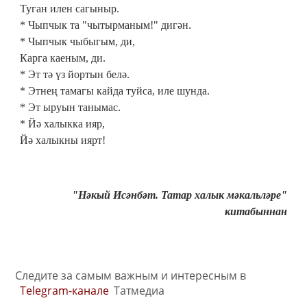
Туган илен сагыныр.
* Чыпчык та "чытырманым!" дигән.
* Чыпчык чыбыгым, ди,
Карга каеным, ди.
* Эт тә үз йортын белә.
* Этнең тамагы кайда туйса, иле шунда.
* Эт ыруын танымас.
* Йә халыкка ияр,
Йә халыкны иярт!
"Нәкый Исәнбәт. Татар халык мәкальләре"
китабыннан
Следите за самым важным и интересным в
Telegram-канале
Татмедиа