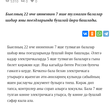
5310
0
0
Быелның 22 нче июненнән 7 яше тулмаган балалар
шәһәр яны поездларында бушлай йөри башлады.
Быелның 22 нче июненнән 7 яше тулмаган балалар
шәһәр яны поездларында бушлай йөри башлады. Әлегә
кадәр электричкаларда 5 яше тулмаган балаларга гына
билет кирәкми иде. Яңа кагыйдә бөтен Россия буенча
гамәлгә керде. Кечкенә бала белән электричкага
утырырга җыенган әти-әниләрнең кулында сабыйның
яшен раслаучы документ булырга тиеш. Кирәк дип
тапса, контролер аны сорап алырга хокуклы. Бала 7 яше
тулган көнне электричкага утырса, бу көнне дә бушлай
сәфәр кыла ала.