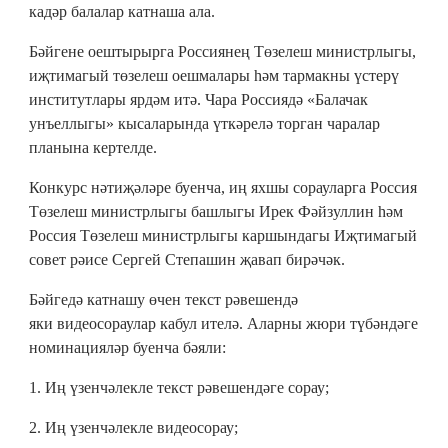
кадәр балалар катнаша ала.
Бәйгене оештырырга Россиянең Төзелеш министрлыгы,
иҗтимагый төзелеш оешмалары һәм тармакны үстерү
институтлары ярдәм итә. Чара Россиядә «Балачак
унъеллыгы» кысаларында үткәрелә торган чаралар
планына кертелде.
Конкурс нәтиҗәләре буенча, иң яхшы сорауларга Россия
Төзелеш министрлыгы башлыгы Ирек Фәйзуллин һәм
Россия Төзелеш министрлыгы каршындагы Иҗтимагый
совет рәисе Сергей Степашин җавап бирәчәк.
Бәйгедә катнашу өчен текст рәвешендә
яки видеосораулар кабул ителә. Аларны жюри түбәндәге
номинацияләр буенча бәяли:
1. Иң үзенчәлекле текст рәвешендәге сорау;
2. Иң үзенчәлекле видеосорау;