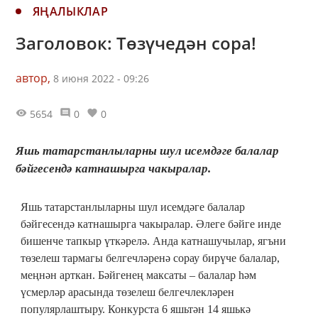
ЯҢАЛЫКЛАР
Заголовок: Төзүчедән сора!
автор,
8 июня 2022 - 09:26
5654
0
0
Яшь татарстанлыларны шул исемдәге балалар
бәйгесендә катнашырга чакыралар.
Яшь татарстанлыларны шул исемдәге балалар
бәйгесендә катнашырга чакыралар. Әлеге бәйге инде
бишенче тапкыр үткәрелә. Анда катнашучылар, ягъни
төзелеш тармагы белгечләренә сорау бирүче балалар,
меңнән арткан. Бәйгенең максаты – балалар һәм
үсмерләр арасында төзелеш белгечлекләрен
популярлаштыру. Конкурста 6 яшьтән 14 яшькә