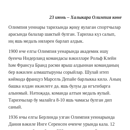
23 июнь – Халыкара Олимпия көне
Олимпия уеннары тарихында җиңү яулаган спортчылар
арасында балалар шактый булган. Тарихка күз салып,
иң яшь медаль ияләрен барлап алдык.
1900 нче елгы Олимпия уенарында академик ишү
буенча Нидерланд командасы вәкилләре Рольф Клейн
һәм Франсуа Бранд рәсми ярыш алдыннан команданың
бер вәкилен алмаштыруны сорыйлар. Шулай итеп
көймәдә француз Марсель Депайе барлыкка килә. Аның
башка илдән икәнлеге дә, яшь булуы да игътибарга
алынмый. Нәтиҗәдә, команда алтын медаль яулый.
Тарихчылар бу малайга 8-10 яшь чамасы булган дип
саный.
1936 нчы елгы Берлинда узган Олимпия уеннарында
Дания вәкиле Инге Серенсен өченче урында кала. 12