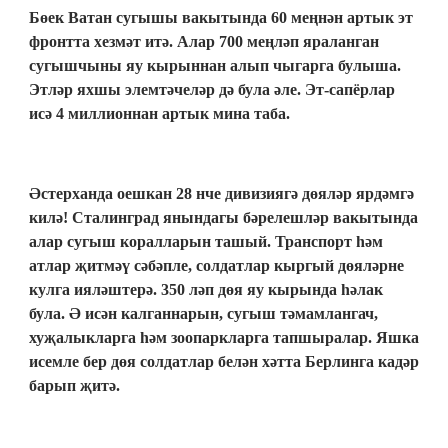
Бөек Ватан сугышы вакытында 60 меңнән артык эт
фронтта хезмәт итә. Алар 700 меңләп яраланган
сугышчыны яу кырыннан алып чыгарга булыша.
Этләр яхшы элемтәчеләр дә була әле. Эт-сапёрлар
исә 4 миллионнан артык мина таба.
Әстерханда оешкан 28 нче дивизиягә дөяләр ярдәмгә
килә! Сталинград янындагы бәрелешләр вакытында
алар сугыш коралларын ташый. Транспорт һәм
атлар җитмәү сәбәпле, солдатлар кыргый дөяләрне
кулга ияләштерә. 350 ләп дөя яу кырында һәлак
була. Ә исән калганнарын, сугыш тәмамлангач,
хуҗалыкларга һәм зоопаркларга тапшыралар. Яшка
исемле бер дөя солдатлар белән хәтта Берлинга кадәр
барып җитә.