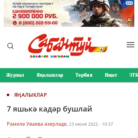
Журнал
Яңалыклар
Тәрбия
Иҗат
ЗТ
ЯҢАЛЫКЛАР
7 яшькә кадәр бушлай
Рамилә Уваева әзерләде,
23 июня 2022 - 10:37