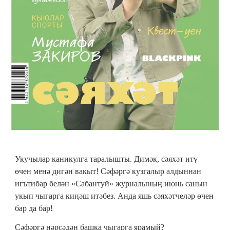
Укучылар каникулга таралышты. Димәк, сәяхәт итү
өчен менә дигән вакыт! Сәфәргә кузгалыр алдыннан
игътибар белән «Сабантуй» журналының июнь санын
укып чыгарга киңәш итәбез. Анда яшь сәяхәтчеләр өчен
бар да бар!
Сәфәргә нәрсәдән башка чыгарга ярамый?