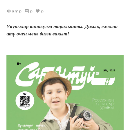
5910
0
0
Укучылар каникулга таралышты. Димәк, сәяхәт
итү өчен менә дигән вакыт!