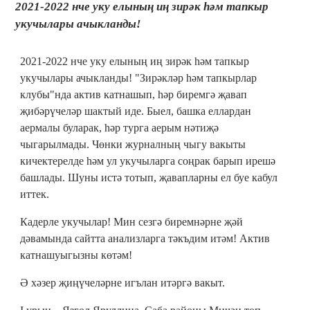
2021-2022 нче уку елының иң зирәк һәм тапкыр
укучылары ачыкланды!
2021-2022 нче уку елының иң зирәк һәм тапкыр
укучылары ачыкланды! "Зирәкләр һәм тапкырлар
клубы"нда актив катнашып, һәр биремгә җавап
җибәрүчеләр шактый иде. Быел, башка еллардан
аермалы буларак, һәр турга аерым нәтиҗә
чыгарылмады. Чөнки журналның чыгу вакыты
кичектерелде һәм ул укучыларга соңрак барып ирешә
башлады. Шуны истә тотып, җавапларны ел буе кабул
иттек.
Кадерле укучылар! Мин сезгә биремнәрне җәй
дәвамында сайтта анализларга тәкъдим итәм! Актив
катнашуыгызны көтәм!
Ә хәзер җиңүчеләрне игълан итәргә вакыт.