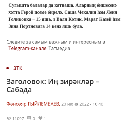
Сугышта балалар да катнаша. Аларның бишесенә
хәтта Герой исеме бирелә. Саша Чекалин һәм Леня
Голиковка ‒ 15 яшь, ә Валя Котик, Марат Казей һәм
Зина Портновага 14 кенә яшь була.
Следите за самым важным и интересным в
Telegram-канале
Татмедиа
ЗТК
Заголовок: Иң зирәкләр –
Сабада
Фәнсөяр ГЫЙЛЕМБАЕВ,
20 июня 2022 - 10:40
11097
0
1