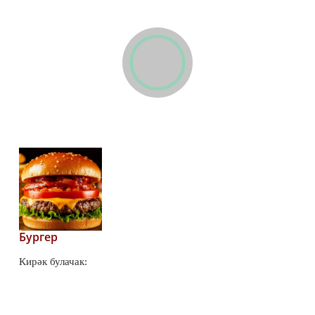
Бургер
Кирәк булачак:
51
0
0