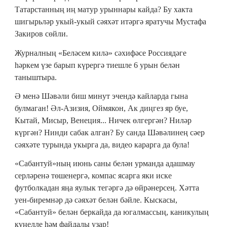
Татарстанның иң матур урыннары кайда? Бу хакта
шигырьләр укый-укый сәяхәт итәргә яратучы Мустафа
Закиров сөйли.
Журналның «Беләсем килә» сәхифәсе Россиядәге
һәркем үзе барып күрергә тиешле 6 урын белән
таныштыра.
Ә менә Шәвәли биш минут эчендә кайларда гына
булмаган! Әл-Азизия, Оймякон, Ак диңгез яр буе,
Кытай, Мисыр, Венеция... Ничек өлгергән? Ниләр
күргән? Нинди сабак алган? Бу санда Шәвәлинең сәер
сәяхәте турында укырга да, видео карарга да була!
«Сабантуй»ның июнь саны белән урманда адашмау
серләренә төшенергә, компас ясарга яки иске
футболкадан яңа яулык тегәргә дә өйрәнерсең. Хәтта
уен-биремнәр дә сәяхәт белән бәйле. Кыскасы,
«Сабантуй» белән беркайда да югалмассың, каникулың
күңелле һәм файдалы узар!