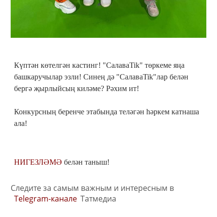
Күптән көтелгән кастинг! "СалаваTik" төркеме яңа
башкаручылар эзли! Синең дә "СалаваTik"лар белән
бергә җырлыйсың киләме? Рәхим ит!
Конкурсның беренче этабында теләгән һәркем катнаша
ала!
НИГЕЗЛӘМӘ
белән таныш!
Следите за самым важным и интересным в
Telegram-канале
Татмедиа