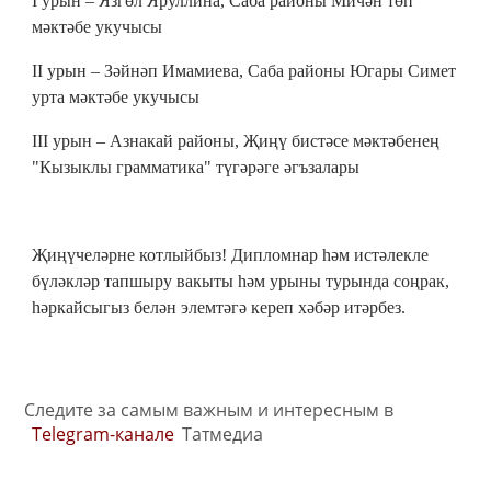
I урын – Язгөл Яруллина, Саба районы Мичән төп
мәктәбе укучысы
II урын – Зәйнәп Имамиева, Саба районы Югары Симет
урта мәктәбе укучысы
III урын – Азнакай районы, Җиңү бистәсе мәктәбенең
"Кызыклы грамматика" түгәрәге әгъзалары
Җиңүчеләрне котлыйбыз! Дипломнар һәм истәлекле
бүләкләр тапшыру вакыты һәм урыны турында соңрак,
һәркайсыгыз белән элемтәгә кереп хәбәр итәрбез.
Следите за самым важным и интересным в
Telegram-канале
Татмедиа