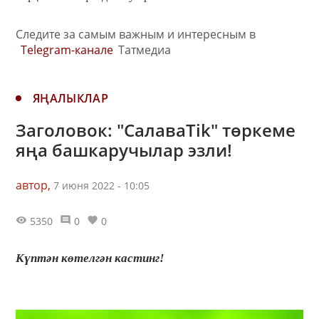
Следите за самым важным и интересным в
Telegram-канале
Татмедиа
ЯҢАЛЫКЛАР
Заголовок: "СалаваTik" төркеме
яңа башкаручылар эзли!
автор,
7 июня 2022 - 10:05
5350
0
0
Күптән көтелгән кастинг!