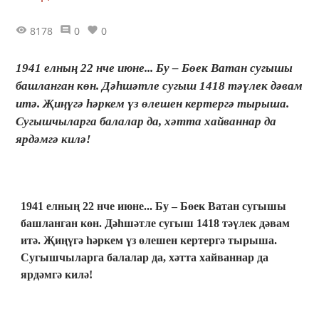
8178
0
0
1941 елның 22 нче июне... Бу – Бөек Ватан сугышы
башланган көн. Дәһшәтле сугыш 1418 тәүлек дәвам
итә. Җиңүгә һәркем үз өлешен кертергә тырыша.
Сугышчыларга балалар да, хәтта хайваннар да
ярдәмгә килә!
1941 елның 22 нче июне... Бу – Бөек Ватан сугышы
башланган көн. Дәһшәтле сугыш 1418 тәүлек дәвам
итә. Җиңүгә һәркем үз өлешен кертергә тырыша.
Сугышчыларга балалар да, хәтта хайваннар да
ярдәмгә килә!