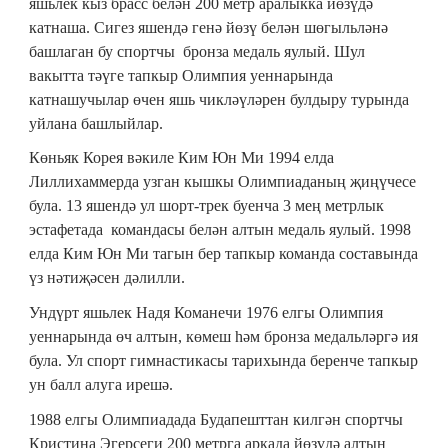
яшьлек кыз брасс белән 200 метр аралыкка йөзүдә
катнаша. Сигез яшендә генә йөзү белән шөгыльләнә
башлаган бу спортчы бронза медаль яулый. Шул
вакытта тәүге тапкыр Олимпия уеннарында
катнашучылар өчен яшь чикләүләрен булдыру турында
уйлана башлыйлар.
Көньяк Корея вәкиле Ким Юн Ми 1994 елда
Лиллихаммерда узган кышкы Олимпиаданың җиңүчесе
була. 13 яшендә ул шорт-трек буенча 3 мең метрлык
эстафетада командасы белән алтын медаль яулый. 1998
елда Ким Юн Ми тагын бер тапкыр команда составында
үз нәтиҗәсен дәлилли.
Ундүрт яшьлек Надя Команечи 1976 елгы Олимпия
уеннарында өч алтын, көмеш һәм бронза медальләргә ия
була. Ул спорт гимнастикасы тарихында беренче тапкыр
ун балл алуга ирешә.
1988 елгы Олимпиадада Будапешттан килгән спортчы
Кристина Эгерсеги 200 метрга аркада йөзүдә алтын