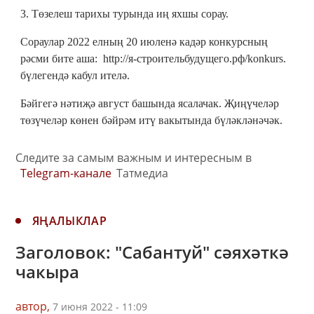
3. Төзелеш тарихы турында иң яхшы сорау.
Сораулар 2022 елның 20 июленә кадәр конкурсның
рәсми бите аша: http://я-строительбудущего.рф/konkurs.
бүлегендә кабул ителә.
Бәйгегә нәтиҗә август башында ясалачак. Җиңүчеләр
төзүчеләр көнен бәйрәм итү вакытында бүләкләнәчәк.
Следите за самым важным и интересным в
Telegram-канале
Татмедиа
ЯҢАЛЫКЛАР
Заголовок: "Сабантуй" сәяхәткә
чакыра
автор,
7 июня 2022 - 11:09