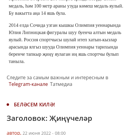
медаль, һәм 100 метр араны узуда көмеш медаль яулый.
Бу вакытта аңа 14 яшь була.
2014 елда Сочида узган кышкы Олимпия уеннарында
Юлия Липницкая фигуралы шуу буенча алтын медаль
яулый. Россия спортчысы шулай итеп хатын-кызлар
арасында ялгыз шууда Олимпия уеннары тарихында
беренче тапкыр җиңү яулаган иң яшь спортчы булып
таныла.
Следите за самым важным и интересным в
Telegram-канале
Татмедиа
БЕЛӘСЕМ КИЛӘ!
Заголовок: Җиңүчеләр
автор,
22 июня 2022 - 08:00