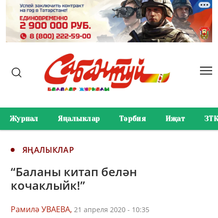
Журнал
Яңалыклар
Тәрбия
Иҗат
ЗТ
ЯҢАЛЫКЛАР
“Баланы китап белән
кочаклыйк!”
Рамилә УВАЕВА,
21 апреля 2020 - 10:35