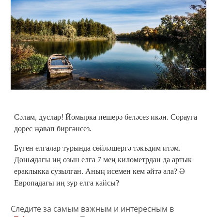
Сәлам, дуслар! Йомырка пешерә беләсез икән. Сорауга
дөрес җавап биргәнсез.
Бүген елгалар турында сөйләшергә тәкъдим итәм.
Дөньядагы иң озын елга 7 мең километрдан да артык
ераклыкка сузылган. Аның исемен кем әйтә ала? Ә
Европадагы иң зур елга кайсы?
Следите за самым важным и интересным в