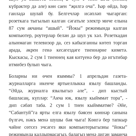
күбрәктер дә әле) көн саен “җилгә оча”. Һәр өйдә, һәр
гаиләдә шулай бу. Белгечләр исәпләп чыгарган:
розеткага тыгылып калган сәгатьле электр миче елына
87 сум акчаны “ашый”. “Йокы” режимында калган
компьютер, роутерлар белән дә шул ук хәл. Розеткадан
алынмаган телевизор да, сез кабызганны көтеп торган
арада, әкрен генә кесәгездәге тиеннәрне киметә.
Кыскасы, 2 сум 1 тиеннең кая китүенә бер дә игътибар
итмибез булып чыга.
Боларны ни өчен язаммы? 1 апрельдән газета-
журналларга икенче яртыеллыкка язылу башланды.
“Әйдә, журналга язылыгыз әле”, - дип кыстый
башласаң, күпләр: “Акча юк, язылу кыйммәт тора”, -
дип сәбәп таба. 2 сум 1 тиен кыйммәтме? Әйе,
“Сабантуй”га ярты елга язылу бәясен көннәр санына
бүлгәч, нәкъ менә шушы бәя чыга! Көнгә бер тапкыр
чәйне сөтсез эчсәгез яки компьютерыгызны “йокы”
режимында калдырмасагыз, балагыз менә дигән заманча