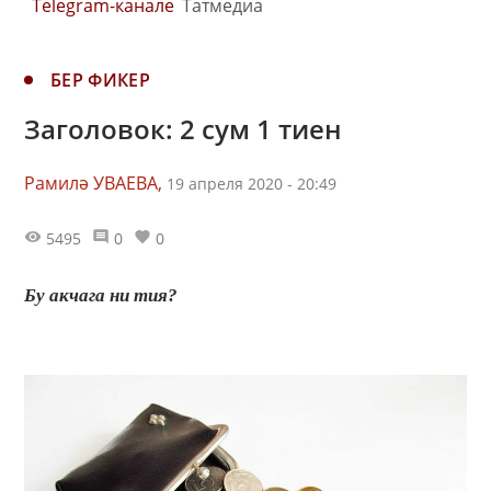
Telegram-канале
Татмедиа
БЕР ФИКЕР
Заголовок: 2 сум 1 тиен
Рамилә УВАЕВА,
19 апреля 2020 - 20:49
5495
0
0
Бу акчага ни тия?