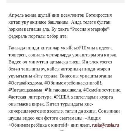
Апрель аенда шулай дип исемләнгән Бөтенроссия
китап уку акциясе башланды. Анда теләге булган
һәркем катнаша ала. Бу хакта “Россия мәгарифе”
федераль порталы хәбәр итә.
Гаиләдә нинди китаплар укыйсыз? Шуны видеога
төшереп, социаль челтәрләрдә урнаштырырга кирәк.
Видео өч минуттан артмаска тиеш. Иң элек үзегез
белән таныштыру, кайсы авторның нинди әсәрен
укуыгызны әйтү сорала. Видеоны урнаштырганда
#Оставайсядома, #Обнимемребенкаскнигой!,
#Читающаямама, #Читающаяшкола, #Семейноечтение,
#детская_литература, #РШБА хештегларын куярга
онытмаска кирәк. Китап турындагы хис-
кичерешләрегезне язсагыз, тагын да яхшы. Соңыннан
шушы видео яки фотога сылтаманы,
«Акция
«Обнимем ребёнка с книгой!»
дип язып,
rusla@rusla.ru