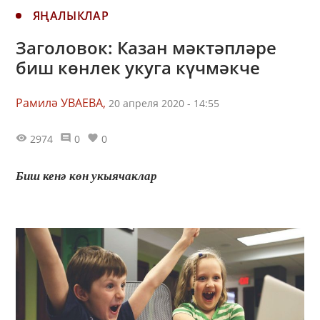
ЯҢАЛЫКЛАР
Заголовок: Казан мәктәпләре
биш көнлек укуга күчмәкче
Рамилә УВАЕВА,
20 апреля 2020 - 14:55
2974
0
0
Биш кенә көн укыячаклар