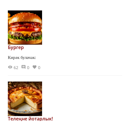
Бургер
Кирәк булачак:
62
0
0
Телеңне йотарлык!
Патшалар пирогы