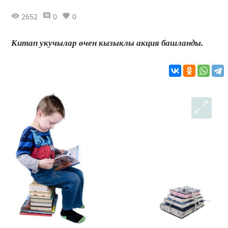
2652
0
0
Китап укучылар өчен кызыклы акция башланды.