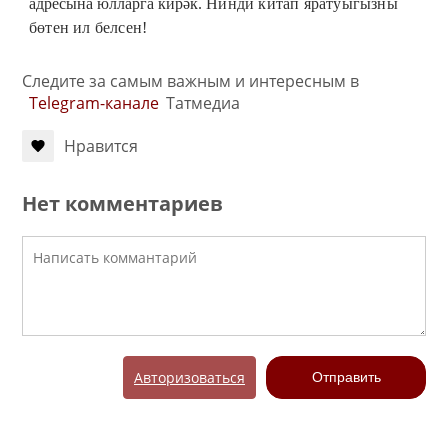
адресына юлларга кирәк.
Нинди китап яратуыгызны
бөтен ил белсен!
Следите за самым важным и интересным в
Telegram-канале
Татмедиа
Нравится
Нет комментариев
Авторизоваться
Отправить