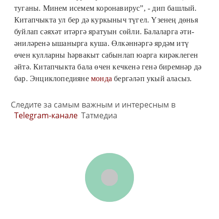
туганы. Минем исемем коронавирус”, - дип башлый.
Китапчыкта ул бер дә куркыныч түгел. Үзенең дөнья
буйлап сәяхәт итәргә яратуын сөйли. Балаларга әти-
әниләренә ышанырга куша. Өлкәннәргә ярдәм итү
өчен кулларны һәрвакыт сабынлап юарга кирәклеген
әйтә. Китапчыкта бала өчен кечкенә генә биремнәр дә
бар. Энциклопедияне
монда
бергәләп укый аласыз.
Следите за самым важным и интересным в
Telegram-канале
Татмедиа