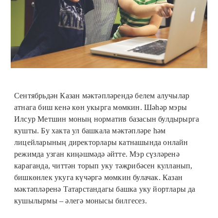
Сентябрьдән Казан мәктәпләрендә белем алучылар
атнага биш кенә көн укырга мөмкин. Шәһәр мэры
Илсур Метшин моның норматив базасын булдырырга
кушты. Бу хакта ул башкала мәктәпләре һәм
лицейларының директорлары катнашында онлайн
режимда узган киңәшмәдә әйтте. Мэр сүзләренә
караганда, читтән торып уку тәҗрибәсен кулланып,
бишкөнлек укуга күчәргә мөмкин булачак. Казан
мәктәпләренә Татарстандагы башка уку йортлары да
кушылырмы – әлегә монысы билгесез.