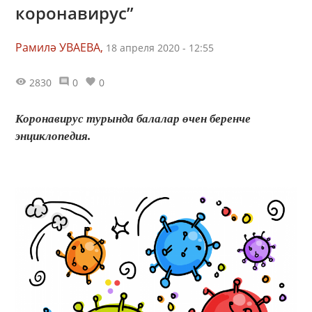
коронавирус”
Рамилә УВАЕВА,
18 апреля 2020 - 12:55
2830
0
0
Коронавирус турында балалар өчен беренче
энциклопедия.