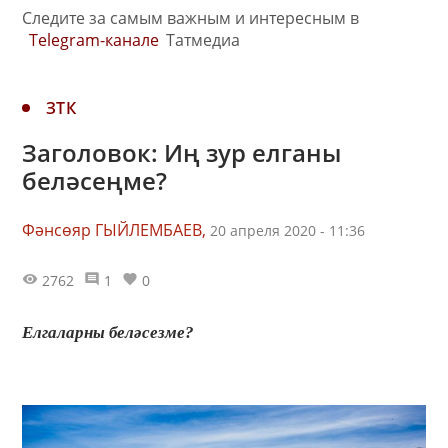
Следите за самым важным и интересным в
Telegram-канале
Татмедиа
ЗТК
Заголовок: Иң зур елганы
беләсеңме?
Фәнсөяр ГЫЙЛЕМБАЕВ,
20 апреля 2020 - 11:36
2762
1
0
Елгаларны беләсезме?