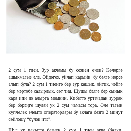
2 сум 1 тиен. Зур акчамы бу сезнең өчен? Көләргә
ашыкмагыз әле. Әйдәгез, уйлап карыйк, бу бәягә нәрсә
алып була? 2 сум 1 тиенгә бер зур кашык, әйтик, чәйгә
бер мәртәбә салырлык, сөт тия. Шушы бәягә бер сынык
кара ипи дә алырга мөмкин. Кибеттә уртачадан зуррак
бер бәрәңге шулай ук 2 сум чамасы тора. Әле тагын
күпчелек элемтә операторлары бу акчага безгә 2 минут
сөйләшү “бүләк итә”.
Шул ук вакытта безнең 2 сум 1 тиен акча (бәлки,