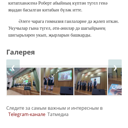
китапханәсенә Роберт абыйның күптән түгел генә
яңадан басылган китабын бүләк итте.
Әлеге чарага гимназия гаиләләрне дә җәлеп иткән.
Укучылар гына түгел, әти-әниләр дә шагыйрьнең
шигырьләрен укып, җырларын башкарды.
Галерея
❮
❯
Следите за самым важным и интересным в
Telegram-канале
Татмедиа