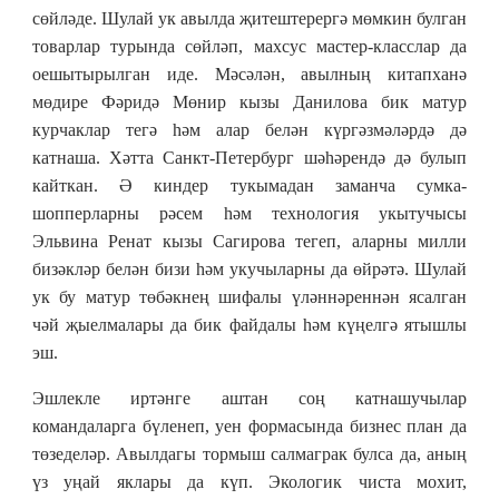
сөйләде. Шулай ук авылда җитештерергә мөмкин булган
товарлар турында сөйләп, махсус мастер-класслар да
оешытырылган иде. Мәсәлән, авылның китапханә
мөдире Фәридә Мөнир кызы Данилова бик матур
курчаклар тегә һәм алар белән күргәзмәләрдә дә
катнаша. Хәтта Санкт-Петербург шәһәрендә дә булып
кайткан. Ә киндер тукымадан заманча сумка-
шопперларны рәсем һәм технология укытучысы
Эльвина Ренат кызы Сагирова тегеп, аларны милли
бизәкләр белән бизи һәм укучыларны да өйрәтә. Шулай
ук бу матур төбәкнең шифалы үләннәреннән ясалган
чәй җыелмалары да бик файдалы һәм күңелгә ятышлы
эш.
Эшлекле иртәнге аштан соң катнашучылар
командаларга бүленеп, уен формасында бизнес план да
төзеделәр. Авылдагы тормыш салмаграк булса да, аның
үз уңай яклары да күп. Экологик чиста мохит,