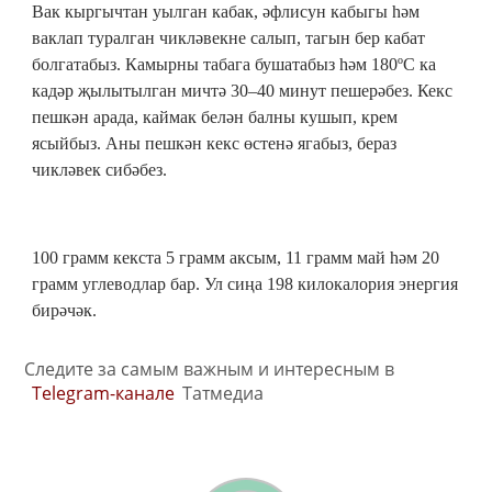
Вак кыргычтан уылган кабак, әфлисун кабыгы һәм
ваклап туралган чикләвекне салып, тагын бер кабат
болгатабыз. Камырны табага бушатабыз һәм 180ºС ка
кадәр җылытылган мичтә 30–40 минут пешерәбез. Кекс
пешкән арада, каймак белән балны кушып, крем
ясыйбыз. Аны пешкән кекс өстенә ягабыз, бераз
чикләвек сибәбез.
100 грамм кекста 5 грамм аксым, 11 грамм май һәм 20
грамм углеводлар бар. Ул сиңа 198 килокалория энергия
бирәчәк.
Следите за самым важным и интересным в
Telegram-канале
Татмедиа