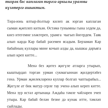
тизрәк бәс каплаган тәрәзә аркылы урамны
күзәтергә ашыктым.
Тирә-юнь ялтыр-йолтыр килеп ак юрган каплаган
сыман җәеплеп киткән. Өстәмә тунымны гына элдем дә,
киез итегемне эләктереп, урамга чыгып йөгердем. Таяк
алып карда Кар бабай рәсемен ясадым. Берзаман Кар
бабайның куллары мине кочып алды да, кышкы дәръяга
алып креп китте...
Менә без җитез җигүле атларга утырып,
кыштырдап торган урман сукмагыннан җилдертәбез
генә. Урман җәнлекләренә куллар болгап чаптырабыз...
Җигүле ат бик матур серле тау эченә алып кереп китте.
Менә зур өстәл артынаңа Аждаһа тәмле чәйләрен эчеп
утыра. Кар бабай белән безне дә кунак итте, тәмләп
сыйлады.