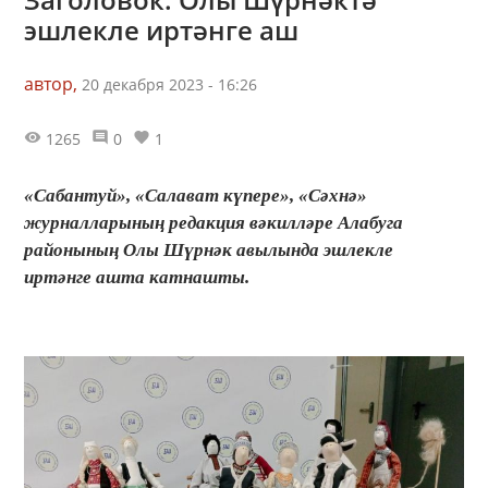
эшлекле иртәнге аш
автор,
20 декабря 2023 - 16:26
1265
0
1
«Сабантуй», «Салават күпере», «Сәхнә»
журналларының редакция вәкилләре Алабуга
районының Олы Шүрнәк авылында эшлекле
иртәнге ашта катнашты.