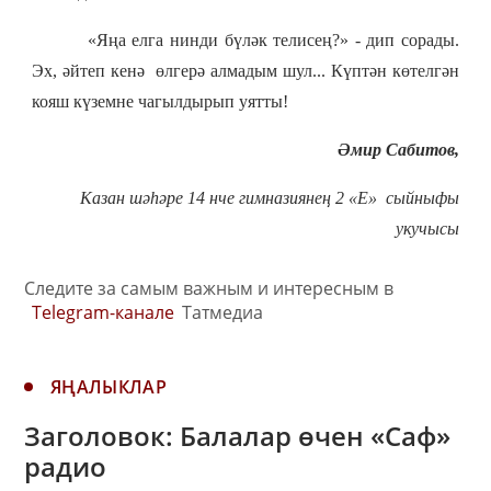
«Яңа елга нинди бүләк телисең?» - дип сорады.
Эх, әйтеп кенә өлгерә алмадым шул... Күптән көтелгән
кояш күземне чагылдырып уятты!
Әмир Сабитов,
Казан шәһәре 14 нче гимназиянең 2 «Е» сыйныфы
укучысы
Следите за самым важным и интересным в
Telegram-канале
Татмедиа
ЯҢАЛЫКЛАР
Заголовок: Балалар өчен «Саф»
радио