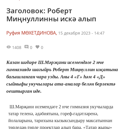
Заголовок: Роберт
Миңнуллинны искә алып
Руфия МӨХЕТДИНОВА,
15 декабря 2023 - 14:47
1408
0
0
Казан шәһәре Ш.Мәрҗани исемендәге 2 нче
гимназиядә шагыйрь Роберт Миңнуллин иҗатына
багышланган чара узды. Аны 4 «Г» һәм 4 «Д»
сыйныфы укучылары ата-аналар белән берлектә
оештырган иде.
Ш.Мәрҗани исемендәге 2 нче гимназия укучыларда
татар теленә, әдәбиятына, гореф-гадәтләренә,
йолаларына, тарихына кызыксындыру максатыннан
төрледән-төрле проектлар алып бара. «Татар җыры»