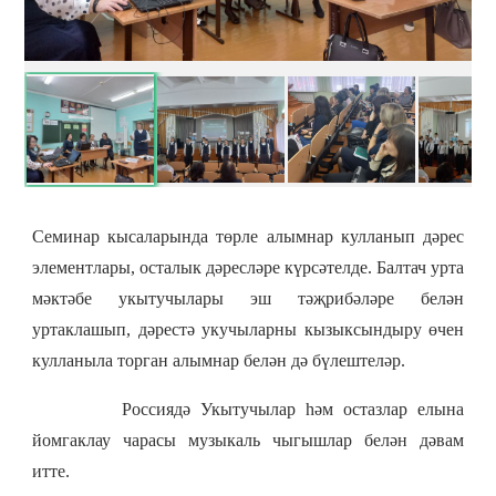
Семинар кысаларында төрле алымнар кулланып дәрес
элементлары, осталык дәресләре күрсәтелде. Балтач урта
мәктәбе укытучылары эш тәҗрибәләре белән
уртаклашып, дәрестә укучыларны кызыксындыру өчен
кулланыла торган алымнар белән дә бүлештеләр.
Россиядә Укытучылар һәм остазлар елына
йомгаклау чарасы музыкаль чыгышлар белән дәвам
итте.