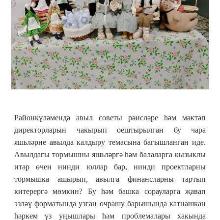
Районкүләмендә авыл советы рәисләре һәм мәктәп
директорларын чакырып оештырылган бу чара
яшьләрне авылда калдыру темасына багышланган иде.
Авылдагы тормышны яшьләргә һәм балаларга кызыклы
итәр өчен нинди юллар бар, нинди проектларны
тормышка ашырып, авылга финансларны тартып
китерергә мөмкин? Бу һәм башка сорауларга җавап
эзләү форматында узган очрашу барышында катнашкан
һәркем үз уңышлары һәм проблемалары хакында