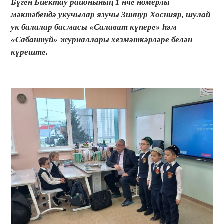
Бүген Биектау районының 1 нче номерлы
мәктәбендә укучылар язучы Зиннур Хөснияр, шулай
ук балалар басмасы «Салават күпере» һәм
«Сабантуй» журналлары хезмәткәрләре белән
күреште.