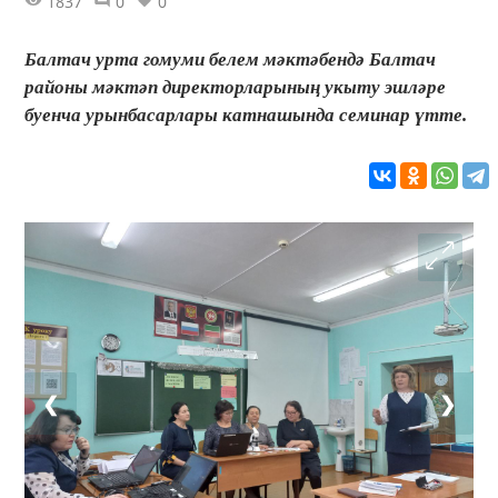
1837
0
0
Балтач урта гомуми белем мәктәбендә Балтач
районы мәктәп директорларының укыту эшләре
буенча урынбасарлары катнашында семинар үтте.
❮
❯