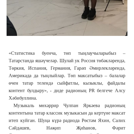
«Статистика буенча,
т
өп тыңлаучыларыбыз –
Татарстанда яшәүчеләр. Шулай ук Россия төбәкләрендә,
Төркия, Испания, Германия, Гарәп Әмирлекләрендә,
Америкада да тыңлыйлар. Төп максатыбыз – балалар
өчен татар телендә сыйфатлы, кызыклы, файдалы
контент булдыру», - диде радионың PR белгече
Алсу
Хәбибуллина
.
Музыкаль мөхәррир
Чулпан Яркәева
радионың
контентына татар классик музыкасын да кертүне максат
итеп куйган. Шуңа күрә радиода
Рөстәм Яхин, Салих
Сәйдәшев, Нәҗип Җиһанов, Фәрит