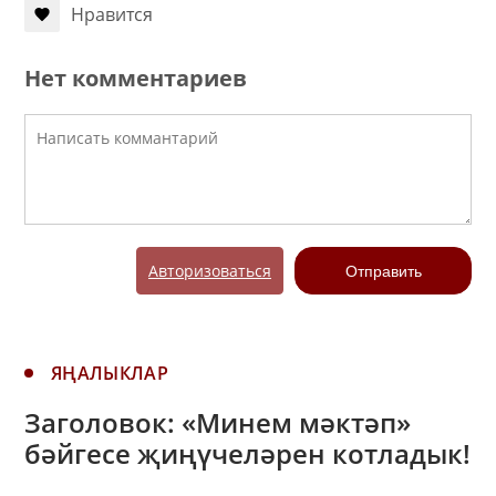
Нравится
Нет комментариев
Авторизоваться
Отправить
ЯҢАЛЫКЛАР
Заголовок: «Минем мәктәп»
бәйгесе җиңүчеләрен котладык!