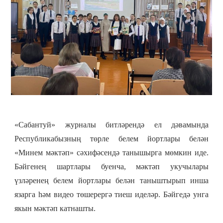
«Сабантуй» журналы битләрендә ел дәвамында
Республикабызның төрле белем йортлары белән
«Минем мәктәп» сәхифәсендә танышырга мөмкин иде.
Бәйгенең шартлары буенча, мәктәп укучылары
үзләренең белем йортлары белән таныштырып инша
язарга һәм видео төшерергә тиеш иделәр. Бәйгедә унга
якын мәктәп катнашты.