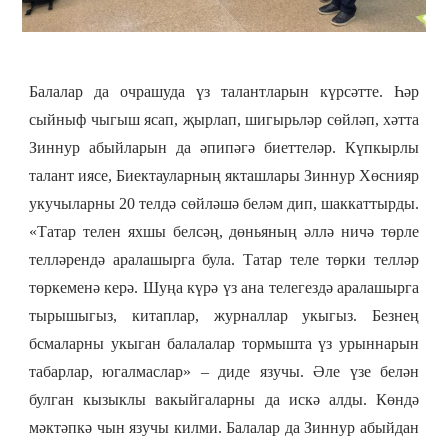
Балалар да очрашуда үз талантларын күрсәтте. Һәр
сыйныф чыгыш ясап, җырлап, шигырьләр сөйләп, хәтта
Зиннур абыйларын да әпипәгә биеттеләр. Күпкырлы
талант иясе, Биектауларның якташлары Зиннур Хөснияр
укучыларны 20 телдә сөйләшә беләм дип, шаккаттырды.
«Татар телен яхшы белсәң, дөньяның әллә ничә төрле
телләрендә аралашырга була. Татар теле төрки телләр
төркеменә керә. Шуңа күрә үз ана телегездә аралашырга
тырышыгыз, китаплар, журналлар укыгыз. Безнең
бсмаларны укыган балалалар тормышта үз урыннарын
табарлар, югалмаслар» – диде язучы. Әле үзе белән
булган кызыклы вакыйгаларны да искә алды. Көндә
мәктәпкә чын язучы килми. Балалар да Зиннур абыйдан