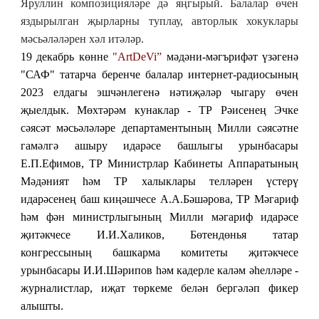
Яруллин
композицияләре дә яңгырый. Балалар өчен
яздырылган җырларны туплау, авторлык хокуклары
мәсьәләләрен хәл итә
ләр.
19 декабрь
көнне
"ArtDeVi
”
мәдәни-мәгърифәт үзәге
нә
"САФ" татарча беренче балалар интернет-радиосының
2023
елдагы эшчәнлегенә нәтиҗәләр чыгару өчен
җыелдык. Мөхтәрәм кунаклар - ТР Рәисенең Эчке
сәясәт мәсьәләләре департаментының Милли сәясәтне
гамәлгә ашыру идарәсе башлыгы урынбасары
Е.П.Ефимов
, ТР Министрлар Кабинеты Аппаратының
Мәдәният һәм ТР халыклары телләрен үстерү
идарәсенең баш киңәшчесе
А.А.Бәшәрова
, ТР Мәгариф
һәм фән министрлыгының Милли мәгариф идарәсе
җитәкчесе
И.И.Халиков
, Бөтендөнья татар
конгрессының башкарма комитеты җитәкчесе
урынбасары
И.И.Шәрипов
һәм кадерле
каләм әһелләре -
журналистлар
,
иҗат төркеме
белән бергәләп фикер
алышты.