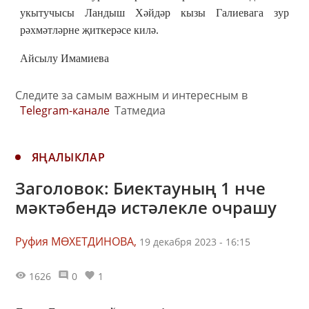
укытучысы Ландыш Хәйдәр кызы Галиевага зур
рәхмәтләрне җиткерәсе килә.
Айсылу Имамиева
Следите за самым важным и интересным в
Telegram-канале
Татмедиа
ЯҢАЛЫКЛАР
Заголовок: Биектауның 1 нче
мәктәбендә истәлекле очрашу
Руфия МӨХЕТДИНОВА,
19 декабря 2023 - 16:15
1626
0
1