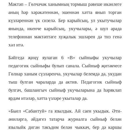
Мәктәп – Гөлчәчәк ханымның тормыш рәвеше икәнлеге
аның һәр хәрәкәтеннән, эшеннән хәтта янып торган
күзләреннән үк сизелә. Бер карыйсың, ул укытучылар
янында, икенче карыйсың, укучылары, ә шул арада
телефоннан мәктәптәге хуҗалык эшләрен дә тиз генә
хәл итә.
Бәйгедә җиңү яулаган 6 «В» сыйныфы укучылар
педагогик сыйныфы булып санала. Сыйныф җитәкчесе
Гөлнар ханым сүзләренчә, укучылар белемдә дә, укудан
тыш булган чараларда да актив. Педагогик сыйныф
булгач, башлангыч сыйныф укучыларына да һәряклап
ярдәм итәләр, хәтта үзләре укыталар да.
«
Быел «Сабантуй» га язылдык. Ай саен укыдык. Әти-
әниләргә, әйдәгез татарча журналга сыйныф белән
язылыйк дигән тәкъдим белән чыккач, бер дә каршы