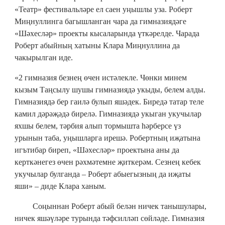
«Театр» фестивальләре ел саен уңышлы уза. Роберт
Миңнуллинга багышланган чара да гимназиядәге
«Шәхесләр» проекты кысаларында үткәрелде. Чарада
Роберт абыйның хатыны Клара Миңнуллина да
чакырылган иде.
«2 гимназия безнең өчен истәлекле. Чөнки минем
кызым Таңсылу шушы гимназиядә укыды, белем алды.
Гимназиядә бер гаилә булып яшәдек. Биредә татар теле
камил дәрәҗәдә бирелә. Гимназиядә укыган укучылар
яхшы белем, тәрбия алып тормышта һәрберсе үз
урынын таба, уңышларга ирешә. Робертның иҗатына
игътибар биреп, «Шәхесләр» проектына аны да
керткәнегез өчен рәхмәтемне җиткерәм. Сезнең кебек
укучылар булганда – Роберт абыегызның да иҗаты
яши» – диде Клара ханым.
Соңыннан Роберт абый белән ничек танышулары,
ничек яшәүләре турында тәфсилләп сөйләде. Гимназия