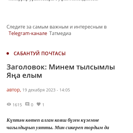
Следите за самым важным и интересным в
Telegram-канале
Татмедиа
САБАНТУЙ ПОЧТАСЫ
Заголовок: Минем тылсымлы
Яңа елым
автор,
19 декабря 2023 - 14:05
1615
0
1
Күптән көтеп алган кояш бүген күземне
чагылдырып уятты. Мин сикереп тордым да