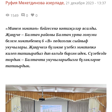
Руфия Мөхетдинова әзерләде,
21 декабря 2023 - 13:37
1549
0
0
«Минем мәктәп» бәйгесенә нәтиҗәләр ясалды.
Җиңүче – Балтач районы Балтач урта гомуми
белем мәктәбенең 6 «В» педагогик сыйныф
укучылары. Җиңүчегә бүләкне үзебез мәктәпкә
килеп тапшырабыз дип вәгъдә биргән идек. Сүзебездә
тордык – Балтачта укучыларыбызга бүләкләрне
тапшырдык.