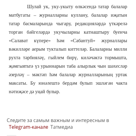
Шулай ук, уку-укыту өлкәсендә татар балалар
матбугаты – журналларны куллану, балалар иҗатын
татар басмаларында чыгару, редакцияләрдә үткәрелә
торган бәйгеләрдә укучыларны катнаштыру буенча
«Салават күпере» һәм «Сабантуй» журналлары
вәкилләре аерым тукталып киттеләр. Балаларны милли
рухта тәрбияләү, гыйлем бирү, киләчәктә тормышта,
җәмгыятьтә үз урыннарын таба алырлык чын шәхесләр
әзерләү – мәктәп һәм балалар журналларының уртак
максаты. Бу юнәлештә бердәм булып эшләгән чакта
нәтиҗәсе дә уңай булыр.
Следите за самым важным и интересным в
Telegram-канале
Татмедиа