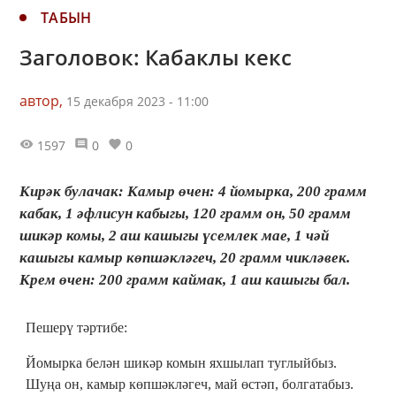
ТАБЫН
Заголовок: Кабаклы кекс
автор,
15 декабря 2023 - 11:00
1597
0
0
Кирәк булачак: Камыр өчен: 4 йомырка, 200 грамм
кабак, 1 әфлисун кабыгы, 120 грамм он, 50 грамм
шикәр комы, 2 аш кашыгы үсемлек мае, 1 чәй
кашыгы камыр көпшәкләгеч, 20 грамм чикләвек.
Крем өчен: 200 грамм каймак, 1 аш кашыгы бал.
Пешерү тәртибе:
Йомырка белән шикәр комын яхшылап туглыйбыз.
Шуңа он, камыр көпшәкләгеч, май өстәп, болгатабыз.