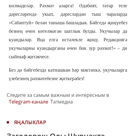
килмәделәр. Рәхмәт аларга! Әдәбият, татар теле
дәресләрендә укып, дәресләрдән тыш чараларда
«Сабантуй» белән таныша башладык. Бәйгедә җиңүебез
безнең өчен көтелмәгән шатлык булды. Укучылар да
куандылар. Яңа елга истәлекле җиңү. Редакциягә
укучыларны куандырганы өчен бик зур рәхмәт!» – ди
сыйныф җитәкчесе.
Без дә бәйгебездә катнашкан һәр мәктәпкә, укучыларга
үзебезнең рәхмәтебезне җиткерәбез!
Следите за самым важным и интересным в
Telegram-канале
Татмедиа
ЯҢАЛЫКЛАР
Заголовок: Олы Шүрнәктә