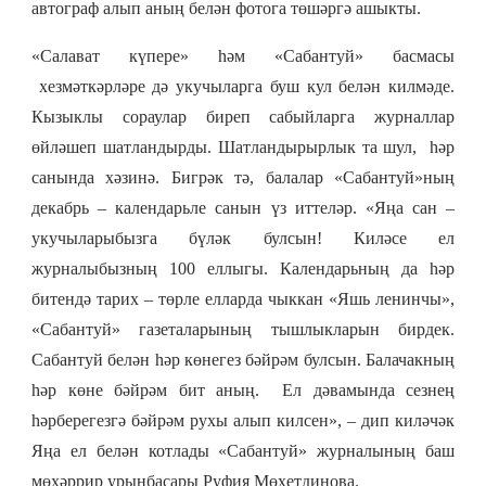
автограф алып аның белән фотога төшәргә ашыкты.
«Салават күпере» һәм «Сабантуй» басмасы
хезмәткәрләре дә укучыларга буш кул белән килмәде.
Кызыклы сораулар биреп сабыйларга журналлар
өйләшеп шатландырды. Шатландырырлык та шул, һәр
санында хәзинә. Бигрәк тә, балалар «Сабантуй»ның
декабрь – календарьле санын үз иттеләр. «Яңа сан –
укучыларыбызга бүләк булсын! Киләсе ел
журналыбызның 100 еллыгы. Календарьның да һәр
битендә тарих – төрле елларда чыккан «Яшь ленинчы»,
«Сабантуй» газеталарының тышлыкларын бирдек.
Сабантуй белән һәр көнегез бәйрәм булсын. Балачакның
һәр көне бәйрәм бит аның. Ел дәвамында сезнең
һәрберегезгә бәйрәм рухы алып килсен», – дип киләчәк
Яңа ел белән котлады «Сабантуй» журналының баш
мөхәррир урынбасары Руфия Мөхетдинова.