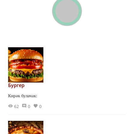
Бургер
Кирәк булачак:
62
0
0