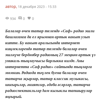
автор,
18 декабря 2023 - 15:33
934
0
0
Балалар өчен татар телендә «Саф» радио эшли
башлаганга да ел ярымнан артык вакыт узып
китте. Бу вакыт аралыгында интернет
киңлекләрендә татар телендә балалар өчен
эшләүче бердәнбер радионың 27 меңнән артык үз
уникаль тыңлаучысы барлыкка килде. Аны
интернетта «Саф радио» сайтында тыңларга
мөмкин. Радиода тәүлек буена балалар өчен
татарча җырлар, татар классик музыкасы,
шигырьләр, әкиятләр, әдәби әсәрләр, татарча
радиоспектакльләр һәм кызыклы тапшырулар
яңгырый.