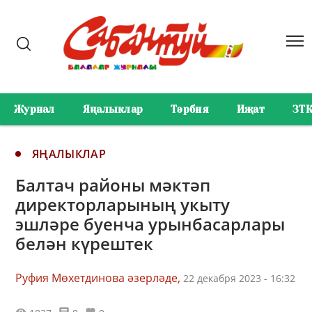
Журнал
Яңалыклар
Тәрбия
Иҗат
ЗТ
ЯҢАЛЫКЛАР
Балтач районы мәктәп
директорларының укыту
эшләре буенча урынбасарлары
белән күрештек
Руфия Мөхетдинова әзерләде,
22 декабря 2023 - 16:32