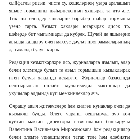
сыйфатлы ризык, чиста су, кешеләрнең үзара аралашып
яшәве тормышны шәһәрнекеннән яхшырак та итә әле.
Тик ни өчендер яшьләрне барыбер шәһәр тормышы
үзенә тарта. Хезмәт хаклары югарырак дисәк тә,
шәһәрдә бит чыгымнары да күбрәк. Шулай да яшьләрне
авылда калдыру өчен махсус дәүләт программаларының
да гамәлдә булуы кирәк.
Редакция хезмәткәрләре исә, журналларга язылып, алар
белән элемтәдә булып та авыл тормышын кызыклырак
итеп булуы хакында искәртте. Журналлар базасында
оештырылган онлайн мультимедиа мәктәпләр дә
укучылар алдында күп мөмкинлекләр ача.
Очрашу авыл җитәкчеләре һәм килгән кунаклар өчен дә
кызыклы булды. Әлеге чараны оештыруда зур көч
куйган мәктәп директоры вазифаларын башкаручы
Валентина Васильевна Миросановага һәм редакцияләр
белән элемтә урнаштырган татар теле һәм әдәбияты