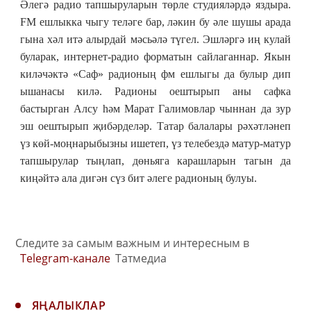
Әлегә радио тапшыруларын төрле студияләрдә яздыра.
FM ешлыкка чыгу теләге бар, ләкин бу әле шушы арада
гына хәл итә алырдай мәсьәлә түгел. Эшләргә иң кулай
буларак, интернет-радио форматын сайлаганнар
. Якын
киләчәктә «Саф» радионың фм ешлыгы да булыр дип
ышанасы килә. Радионы оештырып аны сафка
бастырган Алсу һәм Марат Галимовлар чыннан да зур
эш оештырып җибәрделәр. Татар балалары рәхәтләнеп
үз көй-моңнарыбызны ишетеп, үз телебездә матур-матур
тапшырулар тыңлап, дөньяга карашларын тагын да
киңәйтә ала дигән сүз бит әлеге радионың булуы.
Следите за самым важным и интересным в
Telegram-канале
Татмедиа
ЯҢАЛЫКЛАР