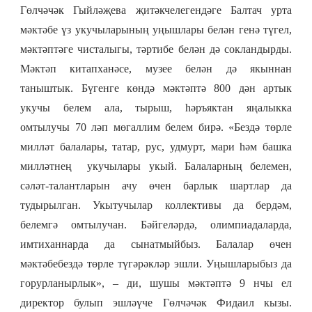
Гөлчәчәк Гыйләҗева җитәкчелегендәге Балтач урта
мәктәбе үз укучыларының уңышлары белән генә түгел,
мәктәптәге чисталыгы, тәртибе белән дә сокландырды.
Мәктәп китапханәсе, музее белән дә якыннан
таныштык. Бүгенге көндә мәктәптә 800 дән артык
укучы белем ала, тырыш, һәръяктан яңалыкка
омтылучы 70 ләп мөгаллим белем бирә. «Бездә төрле
милләт балалары, татар, рус, удмурт, мари һәм башка
милләтнең укучылары укый. Балаларның белемен,
сәләт-талантларын ачу өчен барлык шартлар да
тудырылган. Укытучылар коллективы да бердәм,
белемгә омтылучан. Бәйгеләрдә, олимпиадаларда,
имтиханнарда да сынатмыйбыз. Балалар өчен
мәктәбебездә төрле түгәрәкләр эшли. Уңышларыбыз да
горурланырлык», – ди, шушы мәктәптә 9 нчы ел
директор булып эшләүче Гөлчәчәк Фидаил кызы.