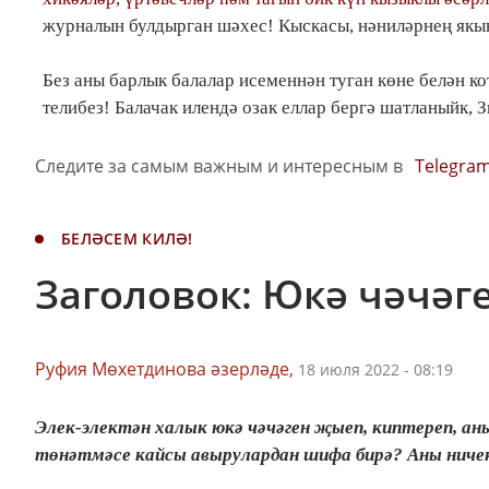
журналын булдырган шәхес! Кыскасы, нәниләрнең якы
Без аны барлык балалар исеменнән туган көне белән ко
телибез! Балачак илендә озак еллар бергә шатланыйк, 
Следите за самым важным и интересным в
Telegra
БЕЛӘСЕМ КИЛӘ!
Заголовок: Юкә чәчәг
Руфия Мөхетдинова әзерләде,
18 июля 2022 - 08:19
Элек-электән халык юкә чәчәген җыеп, киптереп, ан
төнәтмәсе кайсы авырулардан шифа бирә? Аны ничек