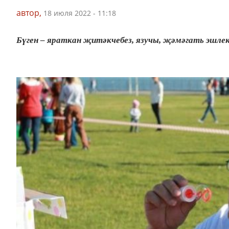
автор,
18 июля 2022 - 11:18
Бүген – яраткан җитәкчебез, язучы, җәмәгать эшлек