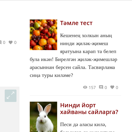
Тәмле тест
Кешенең холкын аның
0
0
нинди җиләк-җимеш
яратуына карап та белеп
була икән! Бирелгән җиләк-җимешләр
арасыннан берсен сайла. Тасвирлама
сиңа туры киләме?
157
0
0
Нинди йорт
хайваны сайларга?
Песи дә аласы килә,