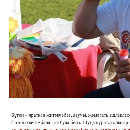
Бүген – яраткан җитәкчебез, язучы, җәмәгать эшлекле
фотодагыча «бала» да була белә. Шуңа күрә ул олылар 
хикәяләр, үртәвечләр һәм тагын бик күп кызыклы әсәр