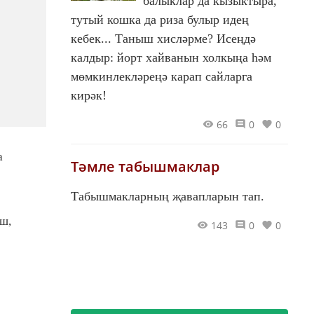
балыклар да кызыктыра,
тутый кошка да риза булыр идең
кебек... Таныш хисләрме? Исеңдә
калдыр: йорт хайванын холкыңа һәм
мөмкинлекләреңә карап сайларга
кирәк!
66
0
0
а
Тәмле табышмаклар
Табышмакларның җавапларын тап.
ш,
143
0
0