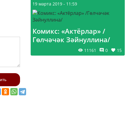
19 марта 2019 - 11:59
Комикс: «Актёрлар» /
Гөлчәчәк Зәйнуллина/
11161
0
15
ить