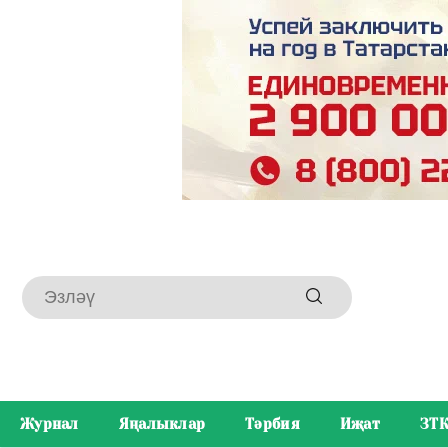
Журнал
Яңалыклар
Тәрбия
Иҗат
ЗТ