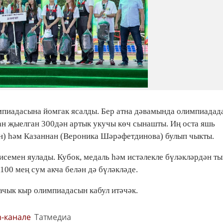
мпиадасына йомгак ясалды. Бер атна дәвамында олимпиадад
ан җыелган 300дән артык укучы көч сынашты. Иң оста яшь
н) һәм Казаннан (Вероника Шәрәфетдинова) булып чыкты.
семен яулады. Кубок, медаль һәм истәлекле бүләкләрдән ты
100 мең сум акча белән дә бүләкләде.
 ачык кыр олимпиадасын кабул итәчәк.
m-канале
Татмедиа