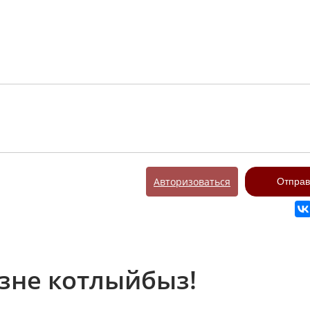
Авторизоваться
Отправ
зне котлыйбыз!