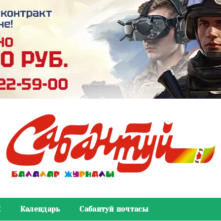
К
Календарь
Сабантуй почтасы