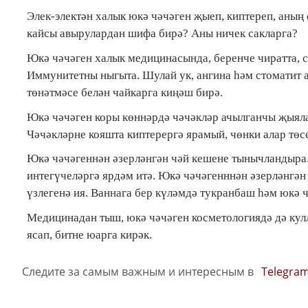
Элек-электән халык юкә чәчәген җыеп, киптереп, аның
кайсы авырулардан шифа бирә? Аны ничек сакларга?
Юкә чәчәген халык медицинасында, беренче чиратта, с
Иммунитетны ныгыта. Шулай ук, ангина һәм стоматит 
төнәтмәсе белән чайкарга киңәш бирә.
Юкә чәчәген коры көннәрдә чәчәкләр ачылганчы җыяла
Чәчәкләрне кояшта киптерергә ярамый, чөнки алар тө
Юкә чәчәгеннән әзерләнгән чәй кешене тынычландыра.
интегүчеләргә ярдәм итә. Юкә чәчәгенннән әзерләнгә
үзлегенә ия. Ваннага бер күләмдә тукранбаш һәм юкә ч
Медицинадан тыш, юкә чәчәген косметологиядә дә кулл
ясап, битне юарга кирәк.
Следите за самым важным и интересным в
Telegra