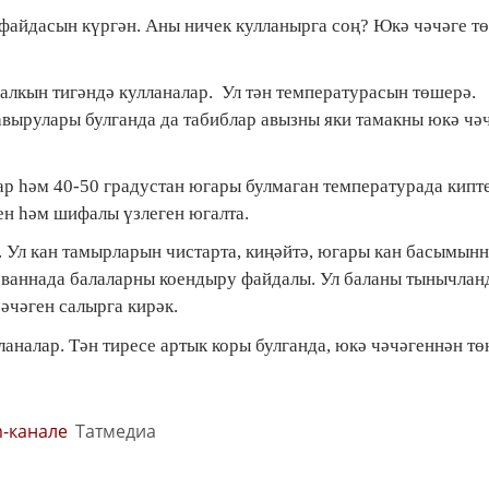
 файдасын күргән. Аны ничек кулланырга соң? Юкә чәчәге т
алкын тигәндә кулланалар. Ул тән температурасын төшерә.
авырулары булганда да табиблар авызны яки тамакны юкә чә
р һәм 40-50 градустан югары булмаган температурада кипт
сен һәм шифалы үзлеген югалта.
 Ул кан тамырларын чистарта, киңәйтә, югары кан басымын
н ваннада балаларны коендыру файдалы. Ул баланы тынычла
әчәген салырга кирәк.
аналар. Тән тиресе артык коры булганда, юкә чәчәгеннән тө
m-канале
Татмедиа