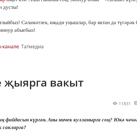
н дусты!
тлыйбыз! Сәламәтлек, иҗади уңышлар, бар яктан да түгәрәк 
Зиннур абыебыз!
m-канале
Татмедиа
е җыярга вакыт
11831
ың файдасын күргән. Аны ничек кулланырга соң? Юкә чәчә
 сакларга?