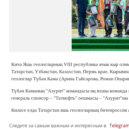
Кичә Яшь геологларның VIII республика ачык кыр оли
Татарстан, Үзбәкстан, Казахстан, Пермь крае, Кырымн
геологлар Түбән Кама (Арина Гайсарова, Роман Опари
Түбән Каманың "Азурит" командасы иң яхшы команда и
генераль спонсор – "Татнефть" оешмасы – "Азурит"ны 
Киләсе елда Татарстан яшь геологларның бөтенроссия
Следите за самым важным и интересным в
Telegra