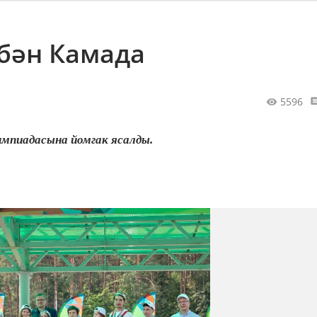
үбән Камада
5596
импиадасына йомгак ясалды.