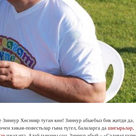
се Зиннур Хөснияр туган көн! Зиннур абыебыз бик җитди дә,
өчен хикәя-повестьлар гына түгел, балаларга да
шигырьләр,
ләр
иҗат итә. Алай гынамы соң, Зиннур абый – «Салават күп