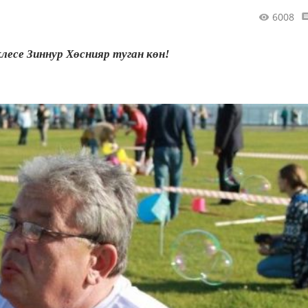
6008
лесе Зиннур Хөснияр туган көн!