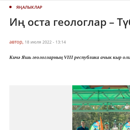
ЯҢАЛЫКЛАР
Иң оста геологлар – Т
автор,
18 июля 2022 - 13:14
Кичә Яшь геологларның VIII республика ачык кыр ол