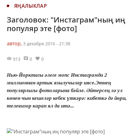
ЯҢАЛЫКЛАР
Заголовок: "Инстаграм"ның иң
популяр эте [фото]
автор,
3 декабря 2016 - 21:38
913
0
0
Нью-Йорктагы әлеге мопс Инстаграмда 2
миллионнан артык язылучылар иясе.Этнең
популярлыгы фотоларына бәйле. Әйтерсең лә ул
көнен чын кешеләр кебек үткәрә: кибеткә дә йөри,
телевизор карап ял да итә...