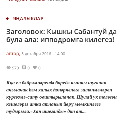
ЯҢАЛЫКЛАР
Заголовок: Кышкы Сабантуй да
була ала: ипподромга килегез!
автор,
3 декабря 2016 - 14:00
979
0
0
Яңа ел бәйрәмнәрендә биредә кышкы шугалак
ачылачак һәм халык һөнәрчелеге эшләнмәләрен
күргәзмә-сату оештырылачак. Шулай ук теләгән
кешеләргә атка атланып йөрү мөмкинлеге
тудырыла.«Хан ишегалды» дип ат...