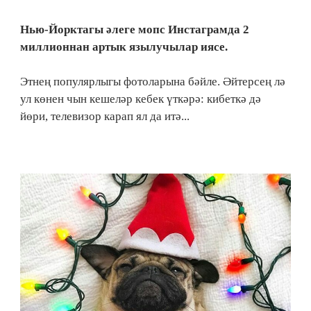
Нью-Йорктагы әлеге мопс Инстаграмда 2
миллионнан артык язылучылар иясе.
Этнең популярлыгы фотоларына бәйле. Әйтерсең лә
ул көнен чын кешеләр кебек үткәрә: кибеткә дә
йөри, телевизор карап ял да итә...