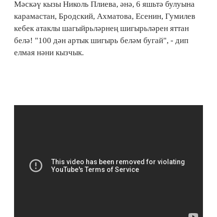
Мәскәү кызы Николь Плиева, әнә, 6 яшьтә булуына
карамастан, Бродский, Ахматова, Есенин, Гумилев
кебек атаклы шагыйрьләрнең шигырьләрен яттан
белә! "100 дән артык шигырь беләм бугай", - дип
елмая нәни кызчык.