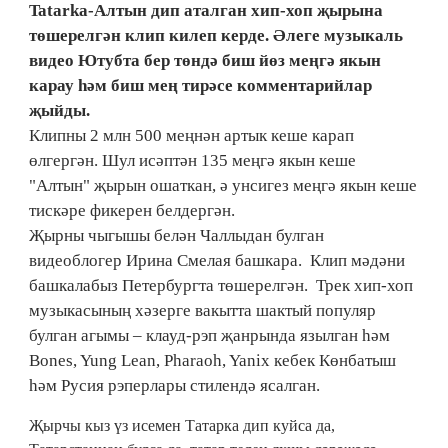
Tatarka-Алтын дип аталган хип-хоп җырына
төшерелгән клип килеп керде. Әлеге музыкаль
видео Ютубта бер төндә биш йөз меңгә якын
карау һәм биш мең тирәсе комментарийлар
җыйды.
Клипны 2 млн 500 меңнән артык кеше карап
өлгергән. Шул исәптән 135 меңгә якын кеше
"Алтын" җырын ошаткан, ә унсигез меңгә якын кеше
тискәре фикерен белдергән.
Җырны чыгышы белән Чаллыдан булган
видеоблогер Ирина Смелая башкара. Клип мәдәни
башкалабыз Петербургта төшерелгән. Трек хип-хоп
музыкасының хәзерге вакытта шактый популяр
булган агымы – клауд-рэп җанрында язылган һәм
Bones, Yung Lean, Pharaoh, Yanix кебек Көнбатыш
һәм Русия рэперлары стилендә ясалган.
Җырчы кыз үз исемен Татарка дип куйса да,