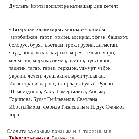
Дуслыгы йорты вәкилләре катнашыр дип көтелә.
«Татарстан халыклары әкиятләре» китабы
азәрбайҗан, гарәп, әрмән, ассирия, әфган, башкорт,
белорус, бурят, вьетнам, грек, грузин, дагыстан,
яһүд, һинд, казах, кыргыз, корея, лезгин, мари,
месхетин, мордва, немец, осетин, рус, сирия,
таджик, татар, төрек, төркмән, удмурт, үзбәк,
украин, чечен, чуаш әкиятләрен туплаган.
Иллюстрацияләрнең авторлары булып Рушан
Шәмсетдинов, Алсу Тимергалина, Айсылу
Гәрипова, Булат Гыйльванов, Светлана
Ибрагыймова, Фәридә Ризаева һәм Илдус Әҗимов
тора.
Следите за самым важным и интересным в
Telegram-канале
Татмедиа