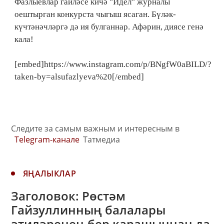
Фазлыевлар гаиләсе кичә "Идел" журналы
оештырган конкурста чыгыш ясаган. Бүләк-
күчтәнәчләргә дә ия булганнар. Афәрин, диясе генә
кала!
[embed]https://www.instagram.com/p/BNgfW0aBILD/?
taken-by=alsufazlyeva%20[/embed]
Следите за самым важным и интересным в
Telegram-канале
Татмедиа
ЯҢАЛЫКЛАР
Заголовок: Рөстәм
Гайзуллинның балалары
әтиләренең бер карашыннан да