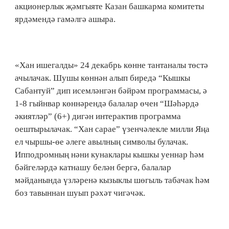
акционерлык җәмгыяте Казан башкарма комитеты
ярдәмендә гамәлгә ашыра.
«Хан ишегалды» 24 декабрь көнне тантаналы төстә
ачылачак. Шушы көннән алып биредә “Кышкы
Сабантуй” дип исемләнгән бәйрәм программасы, ә
1-8 гыйнвар көннәрендә балалар өчен “Шәһәрдә
әкиятләр” (6+) дигән интерактив программа
оештырылачак. “Хан сарае” үзенчәлекле милли Яңа
ел чыршы-өе әлеге авылның символы булачак.
Ипподромның нәни кунаклары кышкы уеннар һәм
бәйгеләрдә катнашу белән бергә, балалар
мәйданында үзләренә кызыклы шөгыль табачак һәм
боз тавыннан шуып рәхәт чигәчәк.