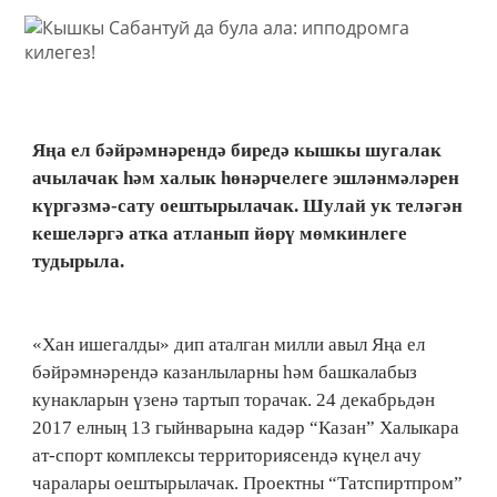
Яңа ел бәйрәмнәрендә биредә кышкы шугалак
ачылачак һәм халык һөнәрчелеге эшләнмәләрен
күргәзмә-сату оештырылачак. Шулай ук теләгән
кешеләргә атка атланып йөрү мөмкинлеге
тудырыла.
«Хан ишегалды» дип аталган милли авыл Яңа ел
бәйрәмнәрендә казанлыларны һәм башкалабыз
кунакларын үзенә тартып торачак. 24 декабрьдән
2017 елның 13 гыйнварына кадәр “Казан” Халыкара
ат-спорт комплексы территориясендә күңел ачу
чаралары оештырылачак. Проектны “Татспиртпром”