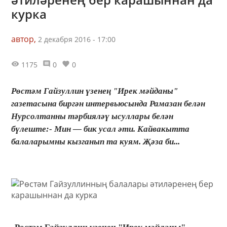
курка
автор,
2 декабря 2016 - 17:00
1175
0
0
Рөстәм Гайзуллин үзенең "Ирек мәйданы"
газетасына биргән интервьюсында Рамазан белән
Нурсолтанны тәрбияләү ысуллары белән
бүлеште:- Мин — бик усал әти. Кайвакытта
балаларымны кызганып та куям. Җәза би...