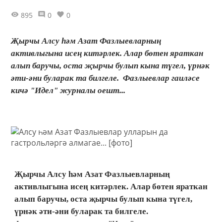
895
0
0
Җырчы Алсу һәм Азат Фазлыевларның
активлыгына исең китәрлек. Алар бөтен яраткан
алып баручы, оста җырчы булып кына түгел, үрнәк
әти-әни буларак та билгеле. Фазлыевлар гаиләсе
кичә "Идел" журналы оешт...
Җырчы Алсу һәм Азат Фазлыевларның
активлыгына исең китәрлек. Алар бөтен яраткан
алып баручы, оста җырчы булып кына түгел,
үрнәк әти-әни буларак та билгеле.