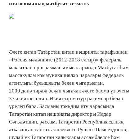
итә оешманың матбугат хезмәте.
Әлеге китап Татарстан китап нәшрияты тарафыннан
«Россия мәдәнияте (2012-2018 еллар)» федераль
максатчан программасы кысаларында Матбугат һәм
массакүләм коммуникацияләр чаралары федераль
агентлыгы булышлыгы белән чыгарылган.
2000 данә тираж белән чыгачак әлеге басма үз эченә
37 әкиятне алган. Әкиятләр матур рәсемнәр белән
үрелеп бара. Басманы тәкъдим итү чарасында
Татарстан китап нәшрияты директоры Илдар
Сәгъдәтшин, рәссам, Татарстан Республикасының
атказанган сәнгать эшлеклесе Рушан Шәмсетдинов,
шулай ук Татарстан халыклары ассамблеясе һәм