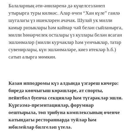
Балаларның әти-әниләренә дә күңелсезләнеп
утырырга туры килмәс. Алар өчен “Хан күле” гаилә
шугалагы үз ишекләрен ачачак. Шулай ук милли
камыр ризыклары һәм кайнар чәй белән сыйланырга,
милли һөнәрчелек осталары үз куллары белән ясаган
эшләнмәләр (милли курчаклар һәм уенчыклар, татар
сувенирлары, күн эшләнмәләре, киез итекләр һ.б.)
сатып алырга мөмкин.
Казан ипподромы күз алдында үзгәреш кичерә:
биредә көнчыгыш көрәшләре, ат спорты,
пейнтбол буенча секцияләр һәм түгәрәкләр эшли.
Күргәзмә-презентацияләр, форумнар
оештырыла, төп трибуна комплексының өченче
катындагы рестораннарда туйлар һәм
юбилейлар билгеләп үтелә.