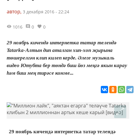
автор,
3 декабря 2016 - 22:24
1016
0
0
29 ноябрь кичендә интернетка татар телендә
Tatarka-Алтын дип аталган хип-хоп җырына
төшерелгән клип килеп керде. Әлеге музыкаль
видео Ютубта бер төндә биш йөз меңгә якын карау
һәм биш мең тирәсе комме...
29 ноябрь кичендә интернетка татар телендә