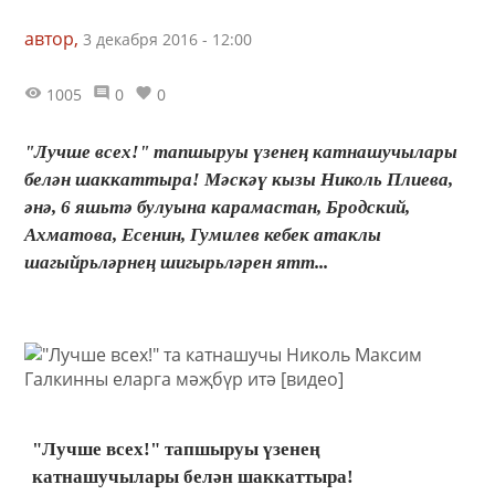
автор,
3 декабря 2016 - 12:00
1005
0
0
"Лучше всех!" тапшыруы үзенең катнашучылары
белән шаккаттыра! Мәскәү кызы Николь Плиева,
әнә, 6 яшьтә булуына карамастан, Бродский,
Ахматова, Есенин, Гумилев кебек атаклы
шагыйрьләрнең шигырьләрен ятт...
"Лучше всех!" тапшыруы үзенең
катнашучылары белән шаккаттыра!