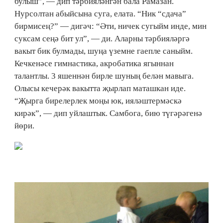
булыш”, — дип тәрбияләнгән бала Рамазан.
Нурсолтан абыйсына суга, елата. “Ник “сдача”
бирмисең?” — дигәч: “Әти, ничек сугыйм инде, мин
суксам сеңә бит ул”, — ди. Аларны тәрбияләргә
вакыт бик булмады, шуңа үземне гаепле саныйм.
Кечкенәсе гимнастика, акробатика ягыннан
талантлы. 3 яшеннән бирле шуның белән мавыга.
Олысы кечерәк вакытта җырлап маташкан иде.
“Җырга бирелерлек моңы юк, ияләштермәскә
кирәк”, — дип уйлаштык. Самбога, бию түгәрәгенә
йөри.