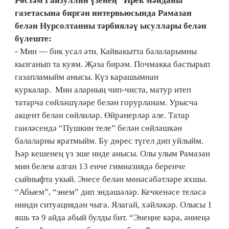
Рөстәм Гайзуллин үзенең "Ирек мәйданы"
газетасына биргән интервьюсында Рамазан
белән Нурсолтанны тәрбияләү ысуллары белән
бүлеште:
- Мин — бик усал әти. Кайвакытта балаларымны
кызганып та куям. Җәза бирәм. Почмакка бастырып
газапламыйм анысы. Күз карашымнан
куркалар. Мин аларның чип-чиста, матур итеп
татарча сөйләшүләре белән горурланам. Урысча
акцент белән сөйлиләр. Өйрәнерләр әле. Татар
гаиләсендә “Пушкин теле” белән сөйләшкән
балаларны яратмыйм. Бу дөрес түгел дип уйлыйм.
Һәр кешенең үз эше инде анысы. Олы улым Рамазан
мин белем алган 13 енче гимназиядә беренче
сыйныфта укый. Энесе белән мөнәсәбәтләре яхшы.
“Абыем”, “энем” дип эндәшәләр. Кечкенәсе теләсә
нинди ситуациядән чыга. Ялагай, хәйләкәр. Олысы 1
яшь тә 9 айда абый булды бит. “Энеңне кара, әниеңә