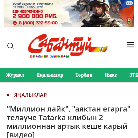
Журнал
Яңалыклар
Тәрбия
Иҗат
ЗТ
ЯҢАЛЫКЛАР
"Миллион лайк", "аяктан егарга"
теләүче Tatarka клибын 2
миллионнан артык кеше карый
[видео]