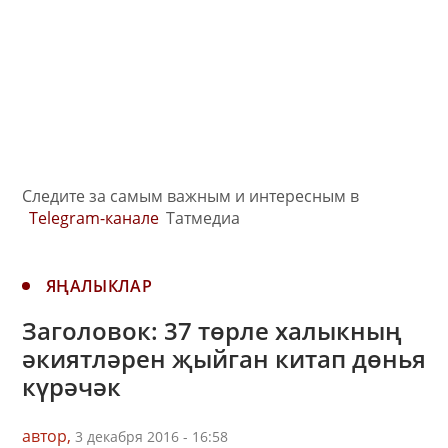
Следите за самым важным и интересным в
Telegram-канале
Татмедиа
ЯҢАЛЫКЛАР
Заголовок: 37 төрле халыкның
әкиятләрен җыйган китап дөнья
күрәчәк
автор,
3 декабря 2016 - 16:58