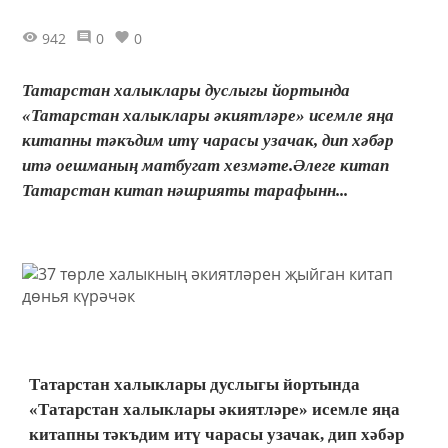
942
0
0
Татарстан халыклары дуслыгы йортында
«Татарстан халыклары әкиятләре» исемле яңа
китапны тәкъдим итү чарасы узачак, дип хәбәр
итә оешманың матбугат хезмәте.Әлеге китап
Татарстан китап нәшрияты тарафынн...
Татарстан халыклары дуслыгы йортында
«Татарстан халыклары әкиятләре» исемле яңа
китапны тәкъдим итү чарасы узачак, дип хәбәр