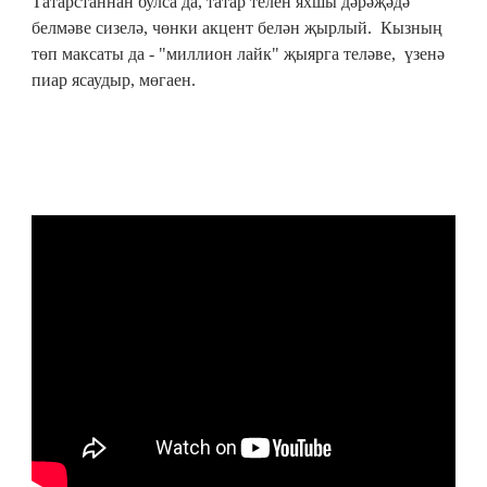
Татарстаннан булса да, татар телен яхшы дәрәҗәдә
белмәве сизелә, чөнки акцент белән җырлый. Кызның
төп максаты да - "миллион лайк" җыярга теләве, үзенә
пиар ясаудыр, мөгаен.