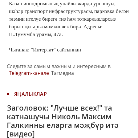
Казан ипподромының уңайлы җирдә урнашуы,
шәһәр транспорт инфраструктурасы, парковка белән
тәэмин ителүе бирегә тиз һәм тоткарлыкларсыз
барып җитәргә мөмкинлек бирә. Адресы:
П.Лумумба урамы, 47а.
Чыганак: "Интертат" сайтыннан
Следите за самым важным и интересным в
Telegram-канале
Татмедиа
ЯҢАЛЫКЛАР
Заголовок: "Лучше всех!" та
катнашучы Николь Максим
Галкинны еларга мәҗбүр итә
[видео]