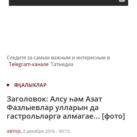
Следите за самым важным и интересным в
Telegram-канале
Татмедиа
ЯҢАЛЫКЛАР
Заголовок: Алсу һәм Азат
Фазлыевлар улларын да
гастрольләргә алмагае... [фото]
автор,
3 декабря 2016 - 09:15