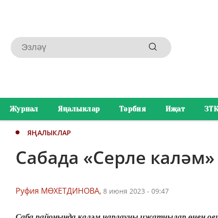
Журнал
Яңалыклар
Тәрбия
Иҗат
ЗТ
ЯҢАЛЫКЛАР
Сабада «Серле каләм»
Руфия МӨХЕТДИНОВА,
8 июня 2023 - 09:47
Саба районында каләм чарлаучы иҗатчылар өчен о