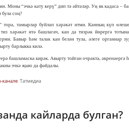
н. Моны “эчкә кату керү” дип тә әйтәләр. Уң як кадаса – ба
н була соң?
” тора, тамырлар буйлап хәрәкәт итми. Канның күп өлеш
из хәрәкәт итә башлагач, кан да тизрәк йөрергә тотына
рми. Бавыр һәм талак кан белән тула, әлеге органнар з
ырту барлыкка килә.
герә башламаска кирәк. Авырту тойган очракта, әкренәергә 
сакны эчкә җыю да файдалы.
m-канале
Татмедиа
занда кайларда булган?