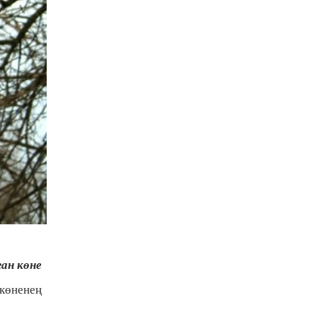
ан көне
 көненең