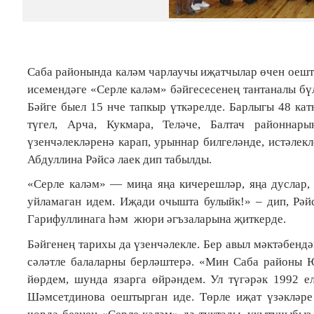
Саба районында каләм чарлаучы иҗатчылар өчен оешт
исемендәге «Серле каләм» бәйгесесенең тантаналы бү
Бәйге быел 15 нче тапкыр үткәрелде. Барлыгы 48 кат
түгел, Арча, Кукмара, Теләче, Балтач районнар
үзенчәлекләренә карап, урыннар билгеләнде, истәлек
Абдуллина Рәйсә лаек дип табылды.
«Серле каләм» — миңа яңа кичерешләр, яңа дуслар,
уйламаган идем. Иҗади очышта булыйк!» – дип, Рәй
Гарифуллинага һәм жюри әгъзаларына җиткерде.
Бәйгенең тарихы да үзенчәлекле. Бер авыл мәктәбенд
сәләтле балаларны берләштерә. «Мин Саба районы Ю
йөрдем, шунда язарга өйрәндем. Ул түгәрәк 1992 
Шәмсетдинова оештырган иде. Төрле иҗат үзәкләре 