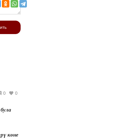
ить
0
0
 була
ерү көне