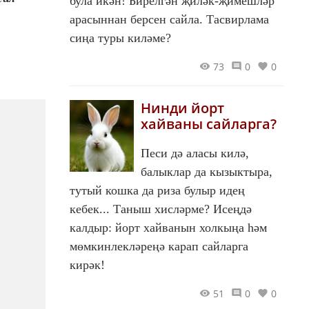
була икән! Бирелгән җиләк-җимешләр
арасыннан берсен сайла. Тасвирлама
сиңа туры киләме?
73
0
0
Нинди йорт
хайваны сайларга?
Песи дә аласы килә,
балыклар да кызыктыра,
тутый кошка да риза булыр идең
кебек... Таныш хисләрме? Исеңдә
калдыр: йорт хайванын холкыңа һәм
мөмкинлекләреңә карап сайларга
кирәк!
51
0
0