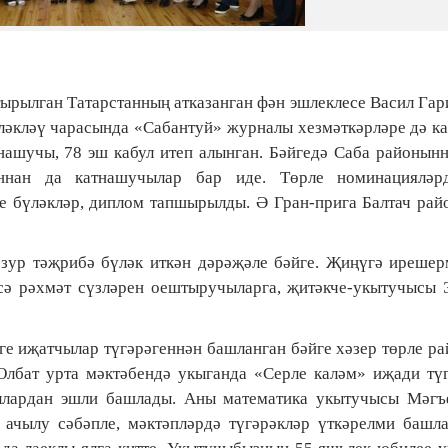
ырылган Татарстанның атказанган фән эшлеклесе Васил Га
ләкләү чарасында «Сабантуй» журналы хезмәткәрләре дә к
нашучы, 78 эш кабул итеп алынган. Бәйгедә Саба районын
ыннан да катнашучылар бар иде. Төрле номинацияләр
ле бүләкләр, диплом тапшырылды. Ә Гран-прига Балтач ра
 зур тәҗрибә бүләк иткән дәрәҗәле бәйге. Җиңүгә иреше
сә рәхмәт сүзләрен оештыручыларга, җитәкче-укытучысы 
әге иҗатчылар түгәрәгеннән башланган бәйге хәзер төрле р
лбат урта мәктәбендә укыганда «Серле каләм» иҗади түг
еллардан эшли башлады. Аны математика укытучысы Мәгъ
ачылу сәбәпле, мәктәпләрдә түгәрәкләр үткәрелми башла