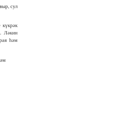
выр, сул
е күкрәк
. Ләкин
урая һәм
һәм