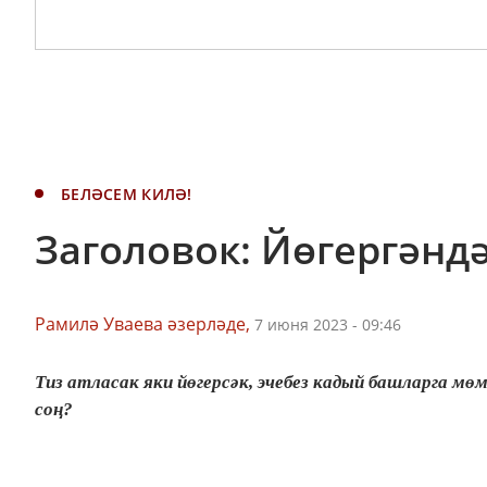
БЕЛӘСЕМ КИЛӘ!
Заголовок: Йөгергәндә
Рамилә Уваева әзерләде,
7 июня 2023 - 09:46
Тиз атласак яки йөгерсәк, эчебез кадый башларга мө
соң?