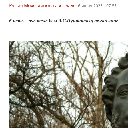
Руфия Мөхетдинова әзерләде,
6 июня 2023 - 07:55
6 июнь – рус теле һәм А.С.Пушкинның туган көне