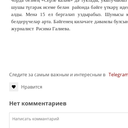
чорда безнең «Серле каләм» дә туктады, укытучыбыз
шушы түгәрәк исеме белән районда бәйге үткәрү идея
алды. Менә 15 ел бергәләп уздырабыз. Шунысы к
белдерүчеләр арта. Бәйгенең киләчәге дәвамлы булсы
журналист Рәсимә Галиева.
Следите за самым важным и интересным в
Telegra
Нравится
Нет комментариев