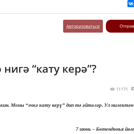
Авторизоваться
Отправ
 нигә “кату керә”?
11171
мкин. Моны “эчкә кату керү” дип тә әйтәләр. Ул нилектән
7 июнь – Бөтендөнья йөг