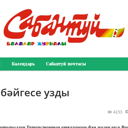
К
Календарь
Сабантуй почтасы
 бәйгесе узды
4233
ештырылган Татарстанның атказанган фән эшлеклесе Ва