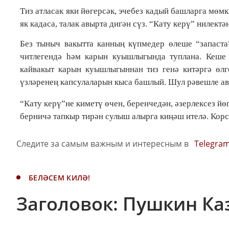
Тиз атласак яки йөгерсәк, эчебез кадый башларга мөмки
як кадаса, талак авырта дигән сүз. “Кату керү” нилектә
Без тыныч вакытта канның күпмедер өлеше “запаста
читлегендә һәм карын куышлыгында туплана. Кеше т
кайвакыт карын куышлыгыннан тиз генә китәргә өлге
үзләренең капсулаларын кыса башлый. Шул рәвешле ав
“Кату керү”не киметү өчен, беренчедән, әзерлексез йө
берничә тапкыр тирән сулыш алырга киңәш ителә. Кор
Следите за самым важным и интересным в
Telegra
БЕЛӘСЕМ КИЛӘ!
Заголовок: Пушкин Ка