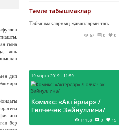
Тәмле табышмаклар
Табышмакларның җавапларын тап.
рифуллин
67
0
0
атнашты.
нан гына
дә, яшь
йоныннан
19 марта 2019 - 11:59
рмен дип
Эльмира
Комикс: «Актёрлар» /
айондагы
Гөлчәчәк Зәйнуллина/
әрәгенә
фия апа
11158
0
15
ган бер