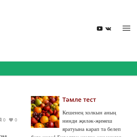
Тәмле тест
Кешенең холкын аның
0
0
нинди җиләк-җимеш
яратуына карап та белеп
сил