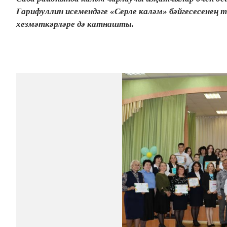
Гарифуллин исемендәге «Серле каләм» бәйгесесенең
хезмәткәрләре дә катнашты.