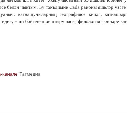
 да лаеклы ялга китте. Укытучыбызның 55 яшьлек юбилее 
се белән чыктым. Бу тәкъдимне Саба районы яшьләр үзәге
уаныч: катнашучыларның географиясе киңәя, катнашырг
н иде», – ди бәйгенең оештыручысы, филология фәннәре ка
m-канале
Татмедиа