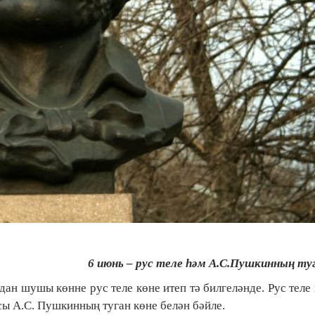
6 июнь –
рус теле һәм А.С.Пушкинның туг
дан шушы көнне рус теле көне итеп тә билгеләнде. Рус теле
ы А.С. Пушкинның туган көне белән бәйле.