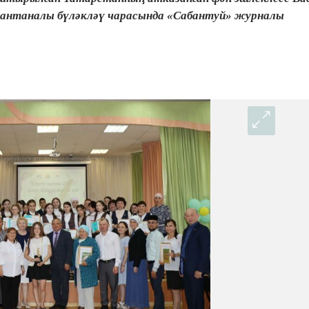
 тантаналы бүләкләү чарасында «Сабантуй» журналы