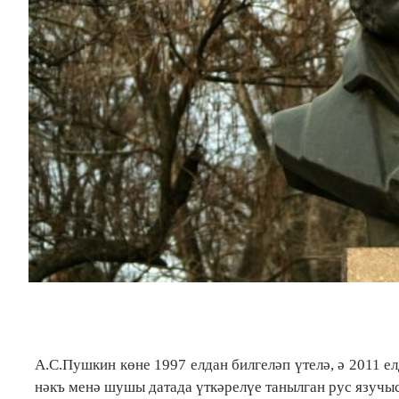
А.С.Пушкин көне 1997 елдан билгеләп үтелә, ә 2011 ел
нәкъ менә шушы датада үткәрелүе танылган рус язучыс