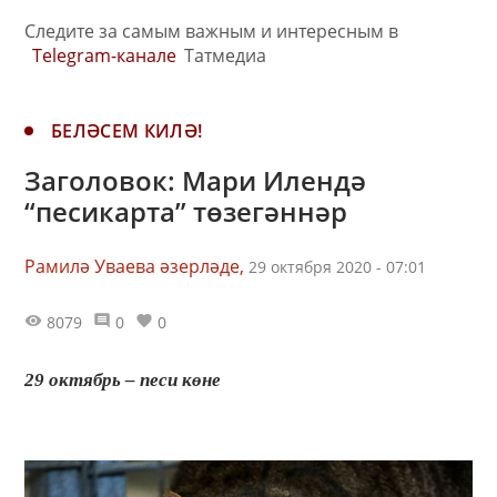
Следите за самым важным и интересным в
Telegram-канале
Татмедиа
БЕЛӘСЕМ КИЛӘ!
Заголовок: Мари Илендә
“песикарта” төзегәннәр
Рамилә Уваева әзерләде,
29 октября 2020 - 07:01
8079
0
0
29 октябрь – песи көне