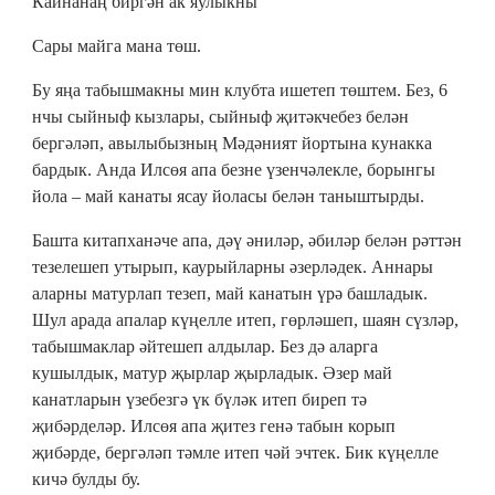
Кайнанаң биргән ак яулыкны
Сары майга мана төш.
Бу яңа табышмакны мин клубта ишетеп төштем. Без, 6
нчы сыйныф кызлары, сыйныф җитәкчебез белән
бергәләп, авылыбызның Мәдәният йортына кунакка
бардык. Анда Илсөя апа безне үзенчәлекле, борынгы
йола – май канаты ясау йоласы белән таныштырды.
Башта китапханәче апа, дәү әниләр, әбиләр белән рәттән
тезелешеп утырып, каурыйларны әзерләдек. Аннары
аларны матурлап тезеп, май канатын үрә башладык.
Шул арада апалар күңелле итеп, гөрләшеп, шаян сүзләр,
табышмаклар әйтешеп алдылар. Без дә аларга
кушылдык, матур җырлар җырладык. Әзер май
канатларын үзебезгә үк бүләк итеп биреп тә
җибәрделәр. Илсөя апа җитез генә табын корып
җибәрде, бергәләп тәмле итеп чәй эчтек. Бик күңелле
кичә булды бу.