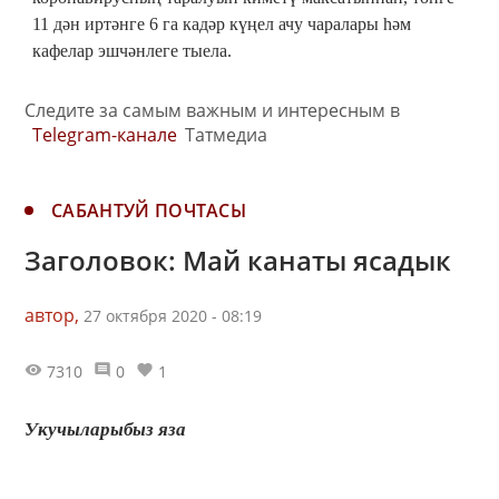
11 дән иртәнге 6 га кадәр күңел ачу чаралары һәм
кафелар эшчәнлеге тыела.
Следите за самым важным и интересным в
Telegram-канале
Татмедиа
САБАНТУЙ ПОЧТАСЫ
Заголовок: Май канаты ясадык
автор,
27 октября 2020 - 08:19
7310
0
1
Укучыларыбыз яза