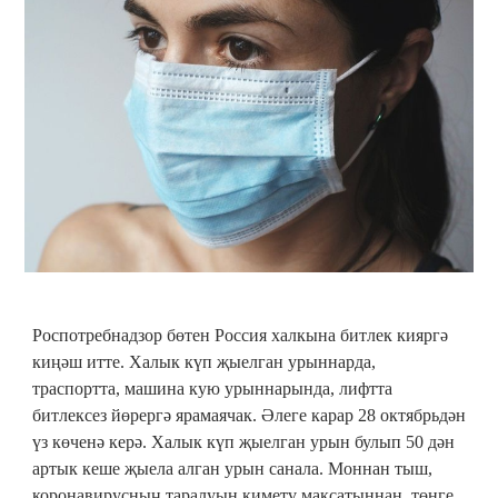
Роспотребнадзор бөтен Россия халкына битлек кияргә
киңәш итте. Халык күп җыелган урыннарда,
траспортта, машина кую урыннарында, лифтта
битлексез йөрергә ярамаячак. Әлеге карар 28 октябрьдән
үз көченә керә. Халык күп җыелган урын булып 50 дән
артык кеше җыела алган урын санала. Моннан тыш,
коронавирусның таралуын киметү максатыннан, төнге