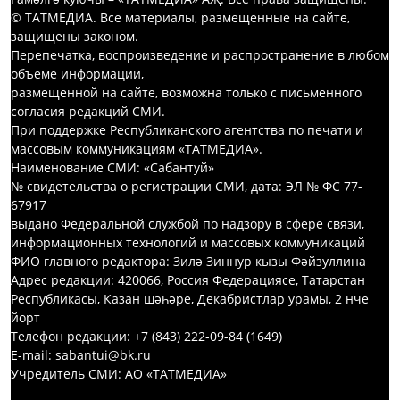
© ТАТМЕДИА. Все материалы, размещенные на сайте,
защищены законом.
Перепечатка, воспроизведение и распространение в любом
объеме информации,
размещенной на сайте, возможна только с письменного
согласия редакций СМИ.
При поддержке Республиканского агентства по печати и
массовым коммуникациям «ТАТМЕДИА».
Наименование СМИ: «Сабантуй»
№ свидетельства о регистрации СМИ, дата: ЭЛ № ФС 77-
67917
выдано Федеральной службой по надзору в сфере связи,
информационных технологий и массовых коммуникаций
ФИО главного редактора: Зилә Зиннур кызы Фәйзуллина
Адрес редакции: 420066, Россия Федерациясе, Татарстан
Республикасы, Казан шәһәре, Декабристлар урамы, 2 нче
йорт
Телефон редакции: +7 (843) 222-09-84 (1649)
E-mail: sabantui@bk.ru
Учредитель СМИ: АО «ТАТМЕДИА»