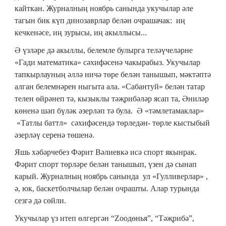
кайткан. Журналның ноябрь санында укучылар әле
тагын бик күп динозаврлар белән очрашачак: иң
кечкенәсе, иң зурысы, иң акыллысы...
Ә үзләре дә акыллы, белемле булырга теләүчеләрне
«Гади математика» сәхифәсенә чакырабыз. Укучылар
тапкырлауның әллә ничә төре белән танышып, мәктәптә
алган белемнәрен ныгыта ала. «Сабантуй» белән татар
телен өйрәнеп тә, кызыклы тәҗрибәләр ясап та, Әниләр
көненә шәп бүләк әзерләп тә була. Ә «тәмлетамаклар»
«Татлы баттл» сәхифәсендә төрледән- төрле кыстыбый
әзерләү серенә төшенә.
Яшь хәбәрчебез Фәрит Вәлиевкә исә спорт якынрак.
Фәрит спорт төрләре белән танышып, үзен дә сынап
карый. Журналның ноябрь санында ул «Гулливерлар» ,
ә, юк, баскетболчылар белән очрашты. Алар турында
сезгә дә сөйли.
Укучылар үз итеп өлгергән “Zooдөнья”, “Тәҗрибә”,