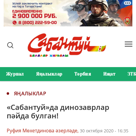
Журнал
Яңалыклар
Тәрбия
Иҗат
ЗТ
ЯҢАЛЫКЛАР
«Сабантуй»да динозаврлар
пәйда булган!
Руфия Мөхетдинова әзерләде,
30 октября 2020 - 16:35