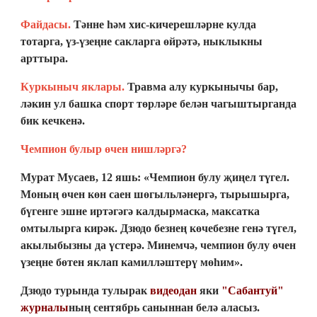
Файдасы.
Тәнне һәм хис-кичерешләрне кулда
тотарга, үз-үзеңне сакларга өйрәтә, ныклыкны
арттыра.
Куркыныч яклары.
Травма алу куркынычы бар,
ләкин ул башка спорт төрләре белән чагыштырганда
бик кечкенә.
Чемпион булыр өчен нишләргә?
Мурат Мусаев, 12 яшь: «Чемпион булу җиңел түгел.
Моның өчен көн саен шөгыльләнергә, тырышырга,
бүгенге эшне иртәгәгә калдырмаска, максатка
омтылырга кирәк. Дзюдо безнең көчебезне генә түгел,
акылыбызны да үстерә. Минемчә, чемпион булу өчен
үзеңне бөтен яклап камилләштерү мөһим».
Дзюдо турында тулырак
видеодан
яки
"Сабантуй"
журналы
ның сентябрь саныннан белә аласыз.