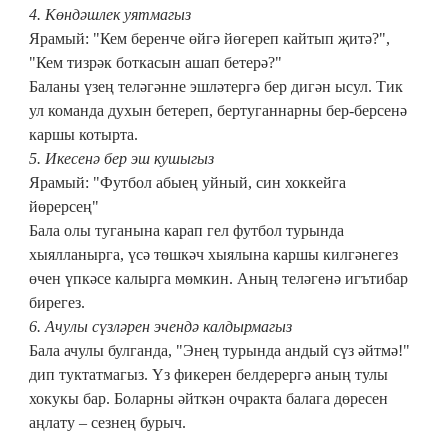
4. Көндәшлек уятмагыз
Ярамый: "Кем беренче өйгә йөгереп кайтып җитә?",
"Кем тизрәк боткасын ашап бетерә?"
Баланы үзең теләгәнне эшләтергә бер дигән ысул. Тик
ул команда духын бетереп, бертуганнарны бер-берсенә
каршы котырта.
5. Икесенә бер эш кушыгыз
Ярамый: "Футбол абыең уйный, син хоккейга
йөрерсең"
Бала олы туганына карап гел футбол турында
хыялланырга, үсә төшкәч хыялына каршы килгәнегез
өчен үпкәсе калырга мөмкин. Аның теләгенә игътибар
бирегез.
6. Ачулы сүзләрен эчендә калдырмагыз
Бала ачулы булганда, "Энең турында андый сүз әйтмә!"
дип туктатмагыз. Үз фикерен белдерергә аның тулы
хокукы бар. Боларны әйткән очракта балага дөресен
аңлату – сезнең бурыч.