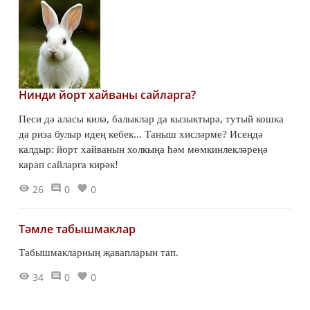
Нинди йорт хайваны сайларга?
Песи дә аласы килә, балыклар да кызыктыра, тутый кошка
да риза булыр идең кебек... Таныш хисләрме? Исеңдә
калдыр: йорт хайванын холкыңа һәм мөмкинлекләреңә
карап сайларга кирәк!
26
0
0
Тәмле табышмаклар
Табышмакларның җавапларын тап.
34
0
0