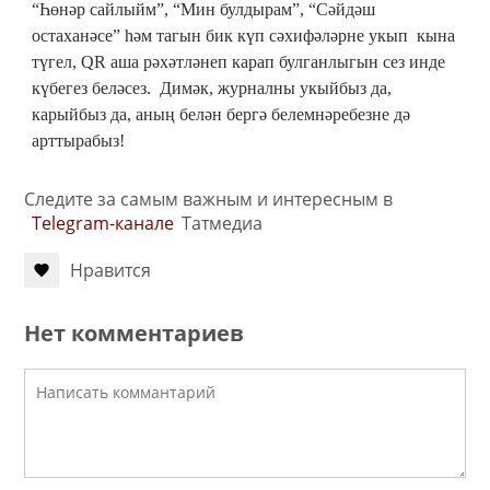
“Һөнәр сайлыйм”, “Мин булдырам”, “Сәйдәш
остаханәсе” һәм тагын бик күп сәхифәләрне укып кына
түгел, QR аша рәхәтләнеп карап булганлыгын сез инде
күбегез беләсез. Димәк, журналны укыйбыз да,
карыйбыз да, аның белән бергә белемнәребезне дә
арттырабыз!
Следите за самым важным и интересным в
Telegram-канале
Татмедиа
Нравится
Нет комментариев