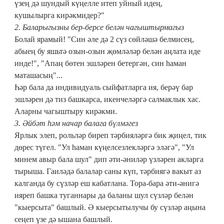
үзең дә шундый күңелле итеп уйный идең,
кушылырга кирәкмидер?"
2. Баларыгызны бер-берсе белән чагыштырмагыз
Болай ярамый! "Син әле дә 2 сүз сөйләшә белмисең,
абыең бу яшьтә озын-озын җөмләләр белән аңлата иде
инде!", "Апаң бөтен эшләрен бетергән, син һаман
маташасың"...
Һәр бала да индивидуаль сыйфатларга ия, берәү бар
эшләрен дә тиз башкарса, икенчеләргә салмаклык хас.
Аларны чагыштыру кирәкми.
3. Әйбәт һәм начар балага бүлмәгез
Ярлык элеп, рольләр биреп тәрбияләргә бик җиңел, тик
дөрес түгел. "Ул һаман күңелсезлекләргә эләгә", "Ул
минем авыр бала шул" дип әти-әниләр үзләрен акларга
тырыша. Гаиләдә балалар саны күп, тәрбиягә вакыт аз
калганда бу сүзләр еш кабатлана. Тора-бара әти-әнигә
ияреп башка туганнары да баланы шул сүзләр белән
"кыерсыта" башлый. Ә кыерсытылучы бу сүзләр аңына
сеңеп үзе дә ышана башлый.