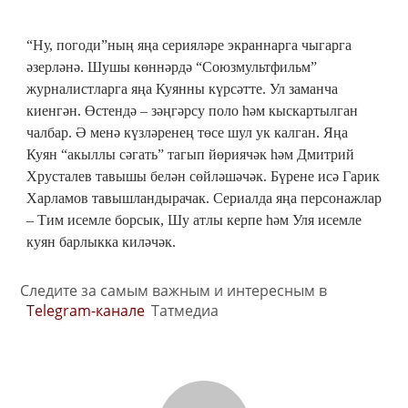
“Ну, погоди”ның яңа серияләре экраннарга чыгарга
әзерләнә. Шушы көннәрдә “Союзмультфильм”
журналистларга яңа Куянны күрсәтте. Ул заманча
киенгән. Өстендә – зәңгәрсу поло һәм кыскартылган
чалбар. Ә менә күзләренең төсе шул ук калган. Яңа
Куян “акыллы сәгать” тагып йөриячәк һәм Дмитрий
Хрусталев тавышы белән сөйләшәчәк. Бүрене исә Гарик
Харламов тавышландырачак. Сериалда яңа персонажлар
– Тим исемле борсык, Шу атлы керпе һәм Уля исемле
куян барлыкка киләчәк.
Следите за самым важным и интересным в
Telegram-канале
Татмедиа