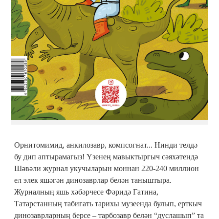
Орнитомимид, анкилозавр, компсогнат... Нинди телдә
бу дип аптырамагыз! Үзенең мавыктыргыч сәяхәтендә
Шәвәли журнал укучыларын моннан 220-240 миллион
ел элек яшәгән динозаврлар белән таныштыра.
Журналның яшь хәбәрчесе Фәридә Гатина,
Татарстанның табигать тарихы музеенда булып, ерткыч
динозаврларның берсе – тарбозавр белән “дуслашып” та