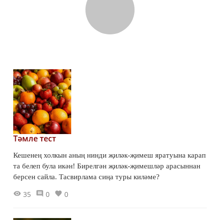
Тәмле тест
Кешенең холкын аның нинди җиләк-җимеш яратуына карап
та белеп була икән! Бирелгән җиләк-җимешләр арасыннан
берсен сайла. Тасвирлама сиңа туры киләме?
35
0
0