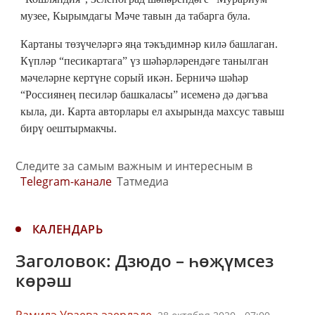
музее, Кырымдагы Мәче тавын да табарга була.
Картаны төзүчеләргә яңа тәкъдимнәр килә башлаган.
Күпләр “песикартага” үз шәһәрләрендәге танылган
мәчеләрне кертүне сорый икән. Берничә шәһәр
“Россиянең песиләр башкаласы” исеменә дә дәгъва
кыла, ди. Карта авторлары ел ахырында махсус тавыш
бирү оештырмакчы.
Следите за самым важным и интересным в
Telegram-канале
Татмедиа
КАЛЕНДАРЬ
Заголовок: Дзюдо – һөҗүмсез
көрәш
Рамилә Уваева әзерләде,