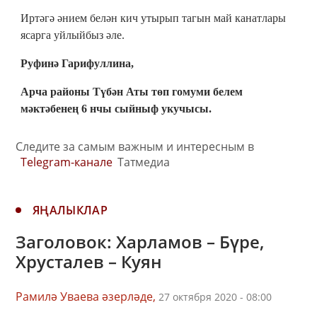
Иртәгә әнием белән кич утырып тагын май канатлары
ясарга уйлыйбыз әле.
Руфинә Гарифуллина,
Арча районы Түбән Аты төп гомуми белем
мәктәбенең 6 нчы сыйныф укучысы.
Следите за самым важным и интересным в
Telegram-канале
Татмедиа
ЯҢАЛЫКЛАР
Заголовок: Харламов – Бүре,
Хрусталев – Куян
Рамилә Уваева әзерләде,
27 октября 2020 - 08:00