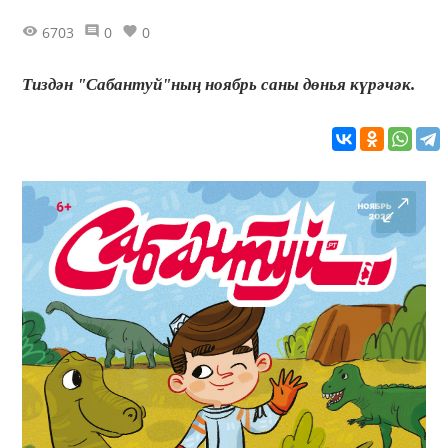
6703
0
0
Тиздән "Сабантуй"ның ноябрь саны дөнья күрәчәк.