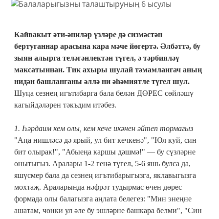
Кайвакыт әти-әниләр үзләре дә сизмәстән
бертуганнар арасына кара мәче йөгертә. Әлбәттә, бу
зыян алырга теләгәнлектән түгел, ә тәрбияләү
максатыннан. Тик ахыры шулай тәмамлангач аның
нидән башланганы әллә ни әһәмиятле түгел шул.
Шуңа сезнең игътибарга бала белән ДӨРЕС сөйләшү
кагыйдәләрен тәкъдим итәбез.
1. Һәрдаим кем олы, кем кече икәнен әйтеп тормагыз
"Аңа нишләсә дә ярый, ул бит кечкенә", "Юл куй, син
бит олырак!", "Абыеңа каршы дәшмә!" — бу сүзләрне
онытыгыз. Аралары 1-2 генә түгел, 5-6 яшь булса да,
яшүсмер бала да сезнең игътибарыгызга, яклавыгызга
мохтаҗ. Араларында нәфрәт тудырмас өчен дөрес
формада олы балагызга аңлата белегез: "Мин энеңне
ашатам, чөнки ул әле бу эшләрне башкара белми", "Син