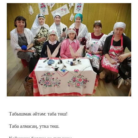
Табышмак әйтәм: таба төш!
Таба алмасаң, утка төш.