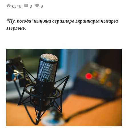
6516
0
0
“Ну, погоди”ның яңа серияләре экраннарга чыгарга
әзерләнә.