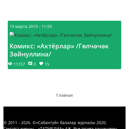
19 марта 2019 - 11:59
Комикс: «Актёрлар» /Гөлчәчәк
Зәйнуллина/
11157
0
15
Главная
© 2011 - 2026. ©«Сабантуй» балалар журналы 2020.
Гамәлгә куючы – «ТАТМЕДИА» АҖ. Все права защищены.