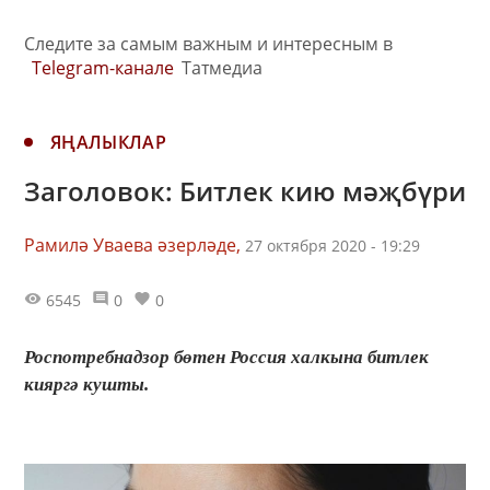
Следите за самым важным и интересным в
Telegram-канале
Татмедиа
ЯҢАЛЫКЛАР
Заголовок: Битлек кию мәҗбүри
Рамилә Уваева әзерләде,
27 октября 2020 - 19:29
6545
0
0
Роспотребнадзор бөтен Россия халкына битлек
кияргә кушты.