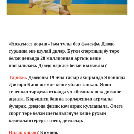
«Һөҗүмсез көрәш» һәм тулы бер фәлсәфә. Дзюдо
турында әнә шулай диләр. Бүген спортның бу төре
белән дөньяда 28 миллионнан артык кеше
шөгыльләнә. Дзюдо нәрсәсе белән кызыклы?
Тарихы.
Дзюдоны 19 нчы гасыр ахырында Япониядә
Дзигоро Кано исемле кеше уйлап тапкан. Япон
теленнән тәрҗемә иткәндә ул «йомшак юл» дигәнне
аңлата. Көрәшнең башка төрләреннән аермалы
буларак, дзюдода физик көч азрак кулланыла. Әлеге
спорт төре белән шөгыльләнүче кеше рухын
камилләштерергә тиеш, диеләләр.
Ниләр кирәк?
Кимоно.