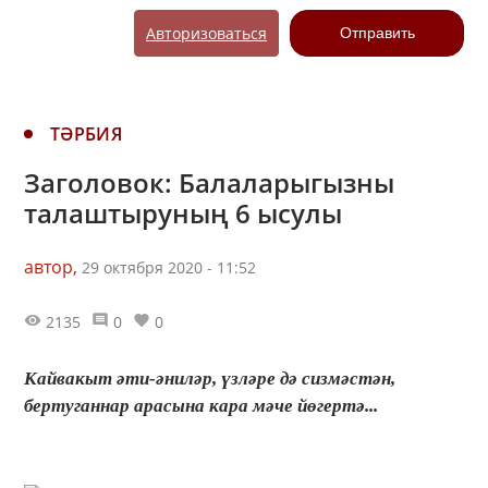
Авторизоваться
Отправить
ТӘРБИЯ
Заголовок: Балаларыгызны
талаштыруның 6 ысулы
автор,
29 октября 2020 - 11:52
2135
0
0
Кайвакыт әти-әниләр, үзләре дә сизмәстән,
бертуганнар арасына кара мәче йөгертә...