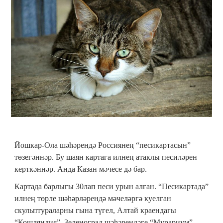
Йошкар-Ола шәһәрендә Россиянең “песикартасын”
төзегәннәр. Бу шаян картага илнең атаклы песиләрен
керткәннәр. Анда Казан мәчесе дә бар.
Картада барлыгы 30лап песи урын алган. “Песикартада”
илнең төрле шәһәрләрендә мәчеләргә куелган
скульптураларны гына түгел, Алтай краендагы
“Кошляндия”, Зеленоград шәһәрендәге “Мурариум”