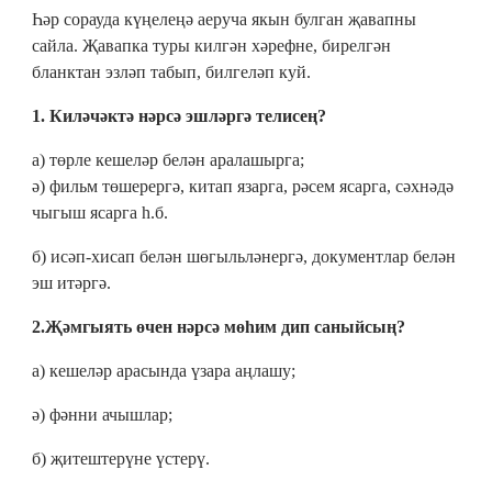
Һәр сорауда күңелеңә аеруча якын булган җавапны
сайла. Җавапка туры килгән хәрефне, бирелгән
бланктан эзләп табып, билгеләп куй.
1. Киләчәктә нәрсә эшләргә телисең?
а) төрле кешеләр белән аралашырга;
ә) фильм төшерергә, китап язарга, рәсем ясарга, сәхнәдә
чыгыш ясарга һ.б.
б) исәп-хисап белән шөгыльләнергә, документлар белән
эш итәргә.
2.Җәмгыять өчен нәрсә мөһим дип саныйсың?
а) кешеләр арасында үзара аңлашу;
ә) фәнни ачышлар;
б) җитештерүне үстерү.