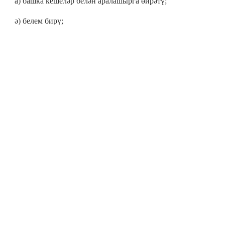
а) башка кешеләр белән аралашырга өйрәтү;
ә) белем бирү;
б) эш күнекмәләренә өйрәтү.
9. Тормышта иң мөһиме:
а) иҗат белән шөгыльләнү;
ә) сәламәт яшәү рәвеше алып бару;
б) үз эшләреңне җентекләп планлаштыра алу.
10. Син нинди мәкаләләр укырга яратасың?
а) күренекле галимнәр һәм аларның ачышлары турында;
б) яңа уйлап табылган әйбер турында;
в) язучылар, рәссамнар, музыкантлар тормышы һәм
иҗаты турында.