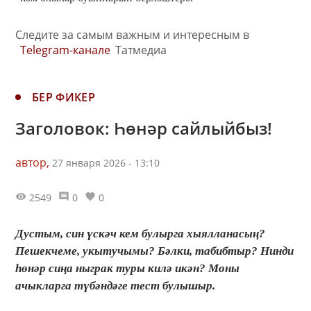
Следите за самым важным и интересным в
Telegram-канале
Татмедиа
БЕР ФИКЕР
Заголовок: Һөнәр сайлыйбыз!
автор,
27 января 2026 - 13:10
2549
0
0
Дустым, син үскәч кем булырга хыялланасың?
Пешекчеме, укытучымы? Бәлки, табибтыр? Нинди
һөнәр сиңа ныграк туры килә икән? Моны
ачыкларга түбәндәге тест булышыр.