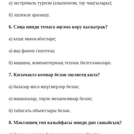
ә) экстремаль туризм (альпинизм, тау чаңгылары);
б) эшлекле аралашу.
6. Сиңа нинди темага әңгәмә кору кызыграк?
а) кеше мөнәсәбәтләре;
ә) яңа фәнни гипотеза;
б) машина, компьютерның техник билгеләмәләре.
7. Киләчәктә кемнәр белән эшлисең килә?
а) балалар яисә яшүсмерләр белән;
ә) машиналар, төрле механизмнар белән;
б) табигать объектлары белән.
8. Мәктәпнең төп вазыйфасы нинди дип саныйсың?