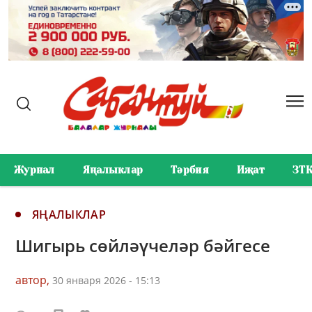
Журнал
Яңалыклар
Тәрбия
Иҗат
ЗТ
ЯҢАЛЫКЛАР
Шигырь сөйләүчеләр бәйгесе
автор,
30 января 2026 - 15:13