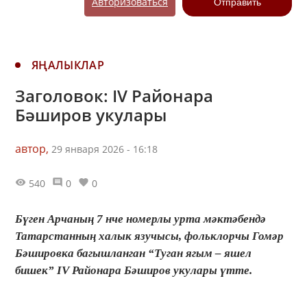
Авторизоваться
Отправить
ЯҢАЛЫКЛАР
Заголовок: IV Районара
Бәширов укулары
автор,
29 января 2026 - 16:18
540
0
0
Бүген Арчаның 7 нче номерлы урта мәктәбендә
Татарстанның халык язучысы, фольклорчы Гомәр
Бәшировка багышланган “Туган ягым – яшел
бишек” IV Районара Бәширов укулары үтте.