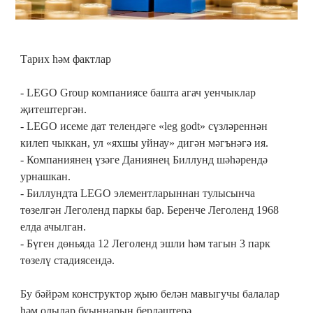
Тарих һәм фактлар
- LEGO Group компаниясе башта агач уенчыклар
җитештергән.
- LEGO исеме дат телендәге «leg godt» сүзләреннән
килеп чыккан, ул «яхшы уйнау» дигән мәгънәгә ия.
- Компаниянең үзәге Даниянең Биллунд шәһәрендә
урнашкан.
- Биллундта LEGO элементларыннан тулысынча
төзелгән Леголенд паркы бар. Беренче Леголенд 1968
елда ачылган.
- Бүген дөньяда 12 Леголенд эшли һәм тагын 3 парк
төзелү стадиясендә.
Бу бәйрәм конструктор җыю белән мавыгучы балалар
һәм олылар буыннарын берләштерә.