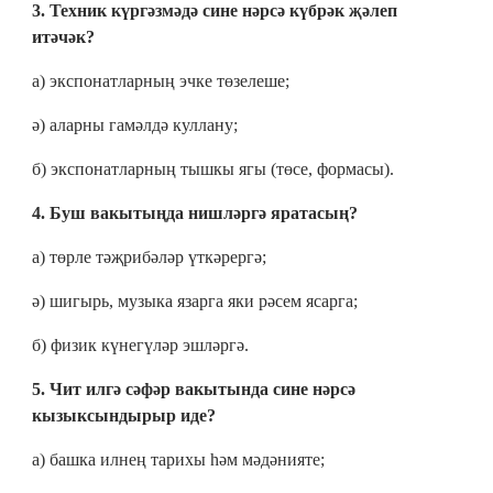
3. Техник күргәзмәдә сине нәрсә күбрәк җәлеп
итәчәк?
а) экспонатларның эчке төзелеше;
ә) аларны гамәлдә куллану;
б) экспонатларның тышкы ягы (төсе, формасы).
4. Буш вакытыңда нишләргә яратасың?
а) төрле тәҗрибәләр үткәрергә;
ә) шигырь, музыка язарга яки рәсем ясарга;
б) физик күнегүләр эшләргә.
5. Чит илгә сәфәр вакытында сине нәрсә
кызыксындырыр иде?
а) башка илнең тарихы һәм мәдәнияте;