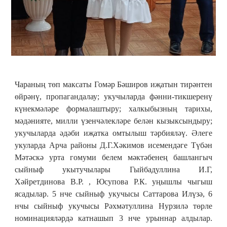
Чараның төп максаты Гомәр Бәширов иҗатын тирәнтен
өйрәнү, пропагандалау; укучыларда фәнни-тикшеренү
күнекмәләре формалаштыру; халкыбызның тарихы,
мәдәнияте, милли үзенчәлекләре белән кызыксындыру;
укучыларда әдәби иҗатка омтылыш тәрбияләү. Әлеге
укуларда Арча районы Д.Г.Хәкимов исемендәге Түбән
Мәтәскә урта гомуми белем мәктәбенең башлангыч
сыйныф укытучылары Гыйбадуллина И.Г,
Хәйретдинова В.Р. , Юсупова Р.К. уңышлы чыгыш
ясадылар. 5 нче сыйныф укучысы Саттарова Илүзә, 6
нчы сыйныф укучысы Рәхмәтуллина Нурзилә төрле
номинацияләрдә катнашып 3 нче урыннар алдылар.