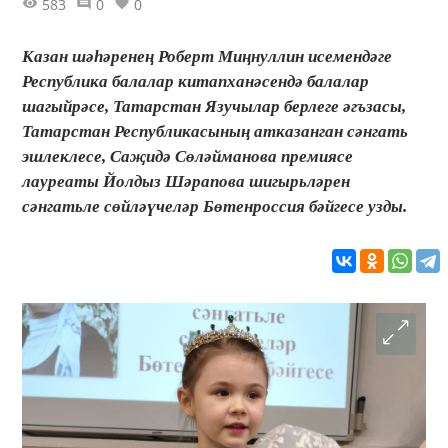
583
0
0
Казан шәһәренең Роберт Миңнуллин исемендәге
Республика балалар китапханәсендә балалар
шагыйрәсе, Татарстан Язучылар берлеге әгъзасы,
Татарстан Республикасының атказанган сәнгать
эшлеклесе, Саҗидә Сөләйманова премиясе
лауреаты Йолдыз Шәрапова шигырьләрен
сәнгатьле сөйләүчеләр Бөтенроссия бәйгесе узды.