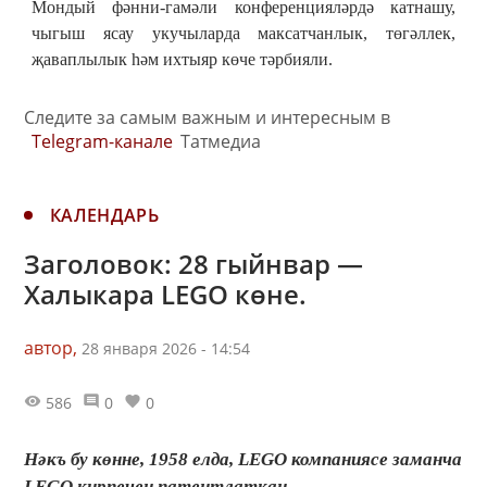
Мондый фәнни-гамәли конференцияләрдә катнашу,
чыгыш ясау укучыларда максатчанлык, төгәллек,
җаваплылык һәм ихтыяр көче тәрбияли.
Следите за самым важным и интересным в
Telegram-канале
Татмедиа
КАЛЕНДАРЬ
Заголовок: 28 гыйнвар —
Халыкара LEGO көне.
автор,
28 января 2026 - 14:54
586
0
0
Нәкъ бу көнне, 1958 елда, LEGO компаниясе заманча
LEGO кирпечен патентлаткан.