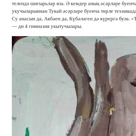
телендә шигырьләр яза. Ә кемдер аның әсәрләре буенч
укучыларыннан Тукай әсәрләре буенча төрле техникад
Су анасын да, Акбаен да, Күбәләген дә күрергә була. «
— ди 4 гимназия укытучылары.