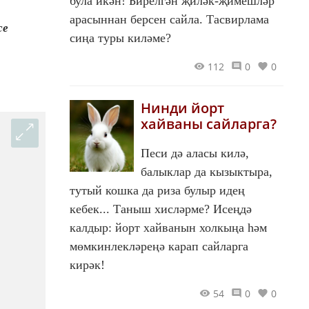
була икән! Бирелгән җиләк-җимешләр
арасыннан берсен сайла. Тасвирлама
се
сиңа туры киләме?
112
0
0
Нинди йорт
хайваны сайларга?
Песи дә аласы килә,
балыклар да кызыктыра,
тутый кошка да риза булыр идең
кебек... Таныш хисләрме? Исеңдә
калдыр: йорт хайванын холкыңа һәм
мөмкинлекләреңә карап сайларга
кирәк!
54
0
0