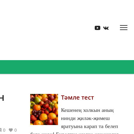
н
Тәмле тест
Кешенең холкын аның
нинди җиләк-җимеш
яратуына карап та белеп
0
0