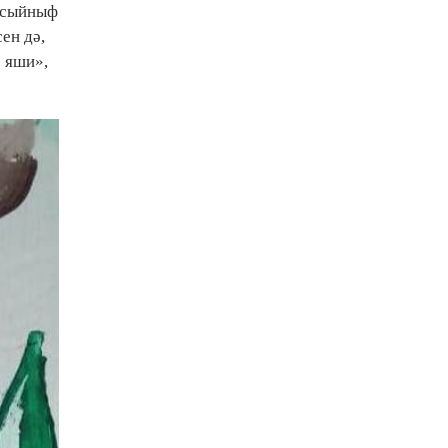
3 сыйныф
ен дә,
ә яши»,