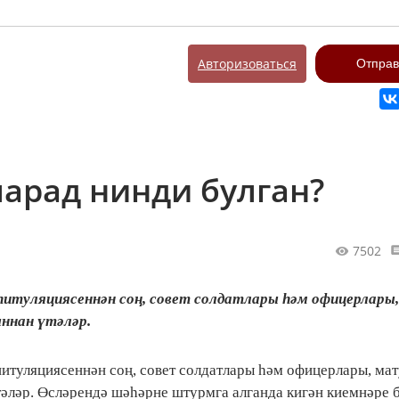
Авторизоваться
Отправ
парад нинди булган?
7502
апитуляциясеннән соң, совет солдатлары һәм офицерлары
ыннан үтәләр.
итуляциясеннән соң, совет солдатлары һәм офицерлары, мат
тәләр. Өсләрендә шәһәрне штурмга алганда кигән киемнәре б