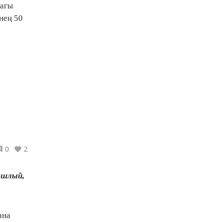
тагы
нең 50
0
2
ашлый,
ана