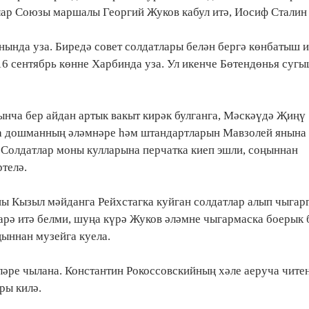
ар Союзы маршалы Георгий Жуков кабул итә, Иосиф Сталин
нында уза. Биредә совет солдатлары белән бергә көнбатыш 
16 сентябрь көнне Харбинда уза. Ул икенче Бөтендөнья су
ынча бер айдан артык вакыт кирәк булганга, Мәскәүдә Җиңү
да дошманның әләмнәре һәм штандартларын Мавзолей янына
. Солдатлар моны кулларына перчатка киеп эшли, соңыннан
телә.
ы Кызыл мәйданга Рейхстагка куйган солдатлар алып чыгар
дарә итә белми, шуңа күрә Жуков әләмне чыгармаска боерык 
ыннан музейга куела.
әре чылана. Константин Рокоссовскийның хәле аеруча читен
ры килә.