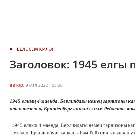
БЕЛӘСЕМ КИЛӘ!
Заголовок: 1945 елгы 
автор,
9 мая 2022 - 08:30
1945 елның 4 маенда, Берлиндагы немец гарнизоны к
итеп тезелеп, Бранденбург капкасы һәм Рейхстаг ян
1945 елның 4 маенда, Берлиндагы немец гарнизоны кап
тезелеп, Бранденбург капкасы һәм Рейхстаг яныннан ү