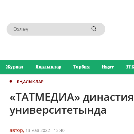
Журнал
Яңалыклар
Тәрбия
Иҗат
ЗТ
ЯҢАЛЫКЛАР
«ТАТМЕДИА» династиял
университетында
автор,
13 мая 2022 - 13:40