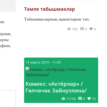
Тәмле табышмаклар
Табышмакларның җавапларын тап.
дим
102
0
0
ларның
ларны
афина.
19 марта 2019 - 11:59
Комикс: «Актёрлар» /
Гөлчәчәк Зәйнуллина/
11159
0
15