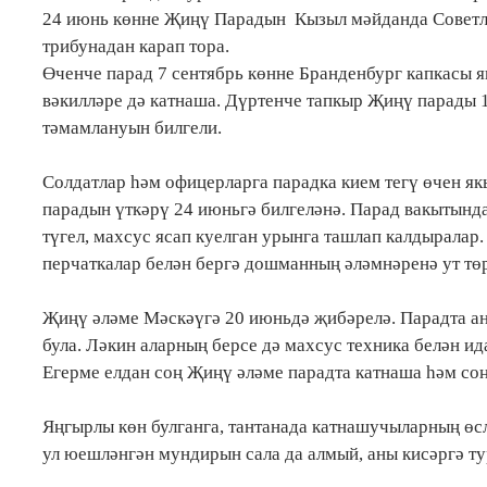
24 июнь көнне Җиңү Парадын Кызыл мәйданда Советл
трибунадан карап тора.
Өченче парад 7 сентябрь көнне Бранденбург капкасы я
вәкилләре дә катнаша. Дүртенче тапкыр Җиңү парады 
тәмамлануын билгели.
Солдатлар һәм офицерларга парадка кием тегү өчен як
парадын үткәрү 24 июньгә билгеләнә. Парад вакытын
түгел, махсус ясап куелган урынга ташлап калдыралар
перчаткалар белән бергә дошманның әләмнәренә ут төр
Җиңү әләме Мәскәүгә 20 июньдә җибәрелә. Парадта ан
була. Ләкин аларның берсе дә махсус техника белән и
Егерме елдан соң Җиңү әләме парадта катнаша һәм соң
Яңгырлы көн булганга, тантанада катнашучыларның өсл
ул юешләнгән мундирын сала да алмый, аны кисәргә ту