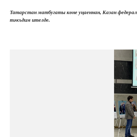
Татарстан матбугаты көне уңаеннан, Казан федера
тәкъдим ителде.