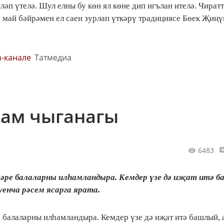
әп үтелә. Шул елны бу көн ял көне дип игълан ителә. Чират
9 май бәйрәмен ел саен зурлап үткәрү традициясе Бөек Җиңү
m-канале
Татмедиа
һам чыганагы
6483
әре балаларны илһамландыра. Кемдер үзе дә иҗат итә б
уенча рәсем ясарга ярата.
 балаларны илһамландыра. Кемдер үзе дә иҗат итә башлый, 