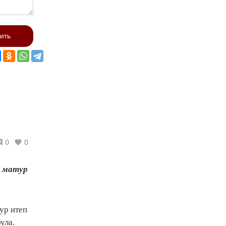
ить
0
0
, матур
ур итеп
ула.