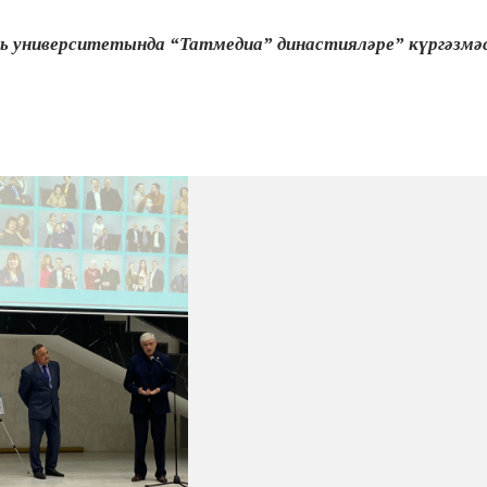
ль университетында “Татмедиа” династияләре” күргәзмә