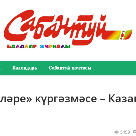
К
Календарь
Сабантуй почтасы
әре» күргәзмәсе – Каза
5453