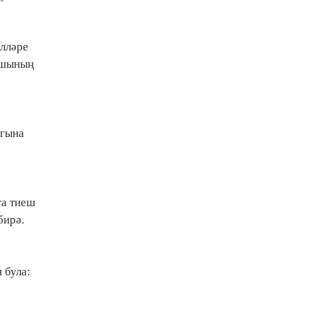
илләре
гышының
 гына
га тиеш
бирә.
 була: