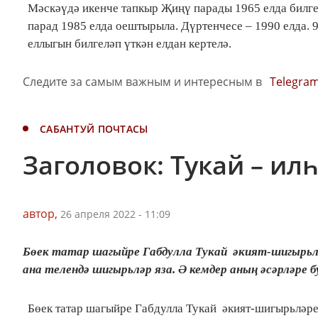
Мәскәүдә икенче тапкыр Җиңү парады 1965 елда билгел
парад 1985 елда оештырыла. Дүртенчесе – 1990 елда. 
еллыгын билгеләп үткән елдан кертелә.
Следите за самым важным и интересным в
Telegra
САБАНТУЙ ПОЧТАСЫ
Заголовок: Тукай – ил
автор,
26 апреля 2022 - 11:09
Бөек татар шагыйре Габдулла Тукай әкият-шигырьл
ана телендә шигырьләр яза. Ә кемдер аның әсәрләре б
Бөек татар шагыйре Габдулла Тукай әкият-шигырьләре