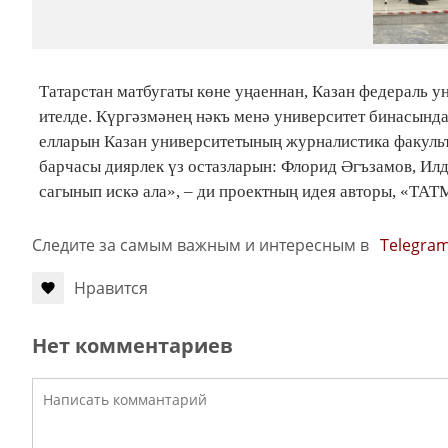
Татарстан матбугаты көне уңаеннан, Казан федераль 
ителде. Күргәзмәнең нәкъ менә университет бинасынд
елларын Казан университетының журналистика факульт
барчасы диярлек үз остазларын: Флорид Әгъзамов, И
сагынып искә ала», – ди проектның идея авторы, «Т
Следите за самым важным и интересным в
Telegra
Нравится
Нет комментариев