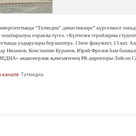
университетында “Татмедиа” династияләре” күргәзмәсе тәкъ
а оештырылуы очраклы түгел. «Күпчелек геройларны студент
етында уздырулары берләштерә. 13нче факультет, 13 кат. А
лдар Низамов, Константин Куранов, Юрий Фролов һәм башка
АТМЕДИА» акционерлык җәмгыятенең PR-директоры Ләйсән С
m-канале
Татмедиа