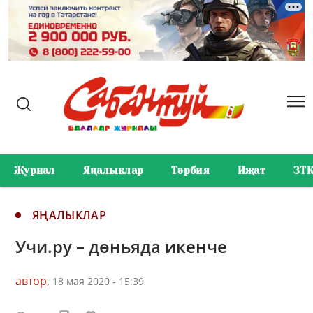
Журнал
Яңалыклар
Тәрбия
Иҗат
ЗТ
ЯҢАЛЫКЛАР
Учи.ру – дөньяда икенче
автор,
18 мая 2020 - 15:39