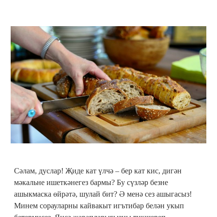
Сәлам, дуслар! Җиде кат үлчә ‒ бер кат кис, дигән
мәкальне ишеткәнегез бармы? Бу сүзләр безне
ашыкмаска өйрәтә, шулай бит? Ә менә сез ашыгасыз!
Минем сорауларны кайвакыт игътибар белән укып