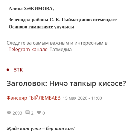
Алинә ХӘКИМОВА,
Зеленодол районы С. К. Гыйматдинов исемендәге
Осиново гимназиясе укучысы
Следите за самым важным и интересным в
Telegram-канале
Татмедиа
ЗТК
Заголовок: Ничә тапкыр кисәсе?
Фәнсөяр ГЫЙЛЕМБАЕВ,
15 мая 2020 - 11:00
2693
2
0
Җиде кат үлчә ‒ бер кат кис!