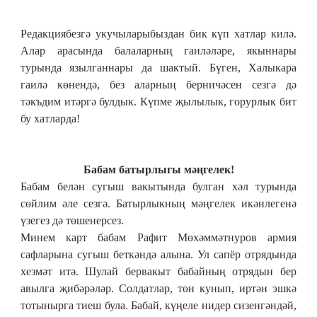
Редакциябезгә укучыларыбыздан бик күп хатлар килә.
Алар арасында балаларның гаиләләре, якыннары
турында язылганнары да шактый. Бүген, Халыкара
гаилә көнендә, без аларның берничәсен сезгә дә
тәкъдим итәргә булдык. Күпме җылылык, горурлык бит
бу хатларда!
Бабам батырлыгы
мәңгелек!
Бабам белән сугыш вакытында булган хәл турында 
сөйлим әле сезгә. Батырлыкның мәңгелек икәнлегенә 
үзегез дә төшенерсез.
Минем карт бабам Рафит Мөхәммәтнуров армия 
сафларына сугыш беткәндә алына. Ул сапёр отрядында 
хезмәт итә. Шулай бервакыт бабайның отрядын бер 
авылга җибәрәләр. Солдатлар, төн кунып, иртән эшкә 
тотынырга тиеш була. Бабай, күңеле нидер сизенгәндәй, 