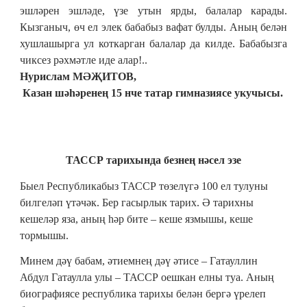
эшләрен эшләде, үзе утын ярды, балалар карады. 
Кызганыч, өч ел элек бабабыз вафат булды. Аның белән 
хушлашырга ул коткарган балалар да килде. Бабабызга 
чиксез рәхмәтле иде алар!..
Нурислам МӘҖИТОВ, 
 Казан шәһәренең 15 нче татар гимназиясе укучысы.
ТАССР тарихында безнең нәсел эзе
Быел Республикабыз ТАССР төзелүгә 100 ел тулуны
билгеләп үтәчәк. Бер гасырлык тарих. Ә тарихны
кешеләр яза, аның һәр бите ‒ кеше язмышы, кеше
тормышы.
Минем дәү бабам, әтиемнең дәү әтисе – Гатауллин
Абдул Гатаулла улы ‒ ТАССР оешкан елны туа. Аның
биографиясе республика тарихы белән бергә үрелеп