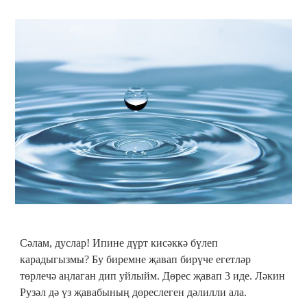
Сәлам, дуслар! Ипине дүрт кисәккә бүлеп
карадыгызмы? Бу биремне җавап бирүче егетләр
төрлечә аңлаган дип уйлыйм. Дөрес җавап 3 иде. Ләкин
Рузәл дә үз җавабының дөреслеген дәлилли ала.