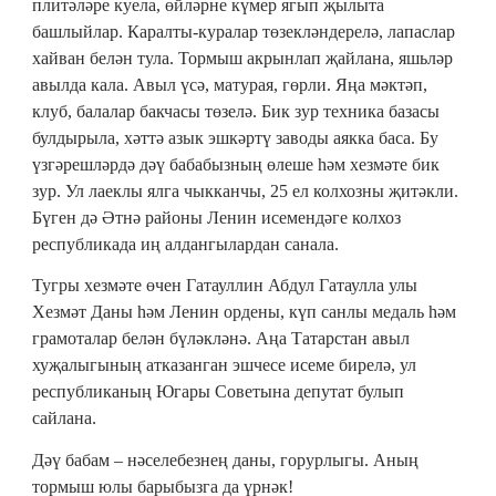
плитәләре куела, өйләрне күмер ягып җылыта
башлыйлар. Каралты-куралар төзекләндерелә, лапаслар
хайван белән тула. Тормыш акрынлап җайлана, яшьләр
авылда кала. Авыл үсә, матурая, гөрли. Яңа мәктәп,
клуб, балалар бакчасы төзелә. Бик зур техника базасы
булдырыла, хәттә азык эшкәртү заводы аякка баса. Бу
үзгәрешләрдә дәү бабабызның өлеше һәм хезмәте бик
зур. Ул лаеклы ялга чыкканчы, 25 ел колхозны җитәкли.
Бүген дә Әтнә районы Ленин исемендәге колхоз
республикада иң алдангылардан санала.
Тугры хезмәте өчен Гатауллин Абдул Гатаулла улы
Хезмәт Даны һәм Ленин ордены, күп санлы медаль һәм
грамоталар белән бүләкләнә. Аңа Татарстан авыл
хуҗалыгының атказанган эшчесе исеме бирелә, ул
республиканың Югары Советына депутат булып
сайлана.
Дәү бабам ‒ нәселебезнең даны, горурлыгы. Аның
тормыш юлы барыбызга да үрнәк!