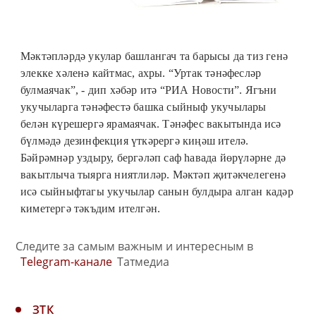
Мәктәпләрдә укулар башлангач та барысы да тиз генә
элекке хәленә кайтмас, ахры. “Уртак тәнәфесләр
булмаячак”, - дип хәбәр итә “РИА Новости”. Ягъни
укучыларга тәнәфестә башка сыйныф укучылары
белән күрешергә ярамаячак. Тәнәфес вакытында исә
бүлмәдә дезинфекция үткәрергә киңәш ителә.
Бәйрәмнәр уздыру, бергәләп саф һавада йөрүләрне дә
вакытлыча тыярга ниятлиләр. Мәктәп җитәкчелегенә
исә сыйныфтагы укучылар санын булдыра алган кадәр
киметергә тәкъдим ителгән.
Следите за самым важным и интересным в
Telegram-канале
Татмедиа
ЗТК