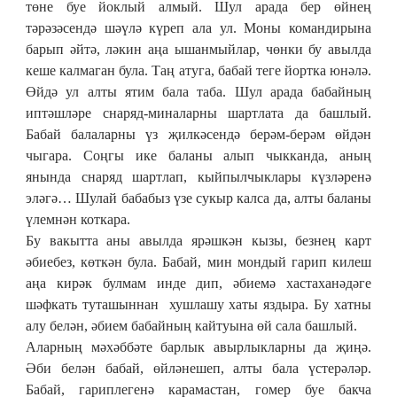
төне буе йоклый алмый. Шул арада бер өйнең 
тәрәзәсендә шәүлә күреп ала ул. Моны командирына 
барып әйтә, ләкин аңа ышанмыйлар, чөнки бу авылда 
кеше калмаган була. Таң атуга, бабай теге йортка юнәлә. 
Өйдә ул алты ятим бала таба. Шул арада бабайның 
иптәшләре снаряд-миналарны шартлата да башлый. 
Бабай балаларны үз җилкәсендә берәм-берәм өйдән 
чыгара. Соңгы ике баланы алып чыкканда, аның 
янында снаряд шартлап, кыйпылчыклары күзләренә 
эләгә… Шулай бабабыз үзе сукыр калса да, алты баланы 
үлемнән коткара.
Бу вакытта аны авылда ярәшкән кызы, безнең карт 
әбиебез, көткән була. Бабай, мин мондый гарип килеш 
аңа кирәк булмам инде дип, әбиемә хастаханәдәге 
шәфкать туташыннан  хушлашу хаты яздыра. Бу хатны 
алу белән, әбием бабайның кайтуына өй сала башлый.
Аларның мәхәббәте барлык авырлыкларны да җиңә. 
Әби белән бабай, өйләнешеп, алты бала үстерәләр. 
Бабай, гариплегенә карамастан, гомер буе бакча 