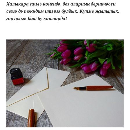
Халыкара гаилә көнендә, без аларның берничәсен
сезгә дә тәкъдим итәргә булдык. Күпме җылылык,
горурлык бит бу хатларда!