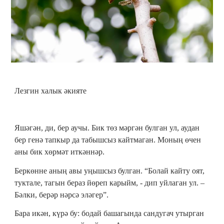
Лезгин халык әкияте
Яшәгән, ди, бер аучы. Бик төз мәргән булган ул, аудан
бер генә тапкыр да табышсыз кайтмаган. Моның өчен
аны бик хөрмәт иткәннәр.
Беркөнне аның авы уңышсыз булган. “Болай кайту оят,
туктале, тагын бераз йөреп карыйм, - дип уйлаган ул. –
Бәлки, берәр нәрсә эләгер”.
Бара икән, күрә бу: бодай башагында сандугач утырган