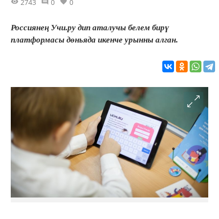
2743
0
0
Россиянең Учи.ру дип аталучы белем бирү
платформасы дөньяда икенче урынны алган.