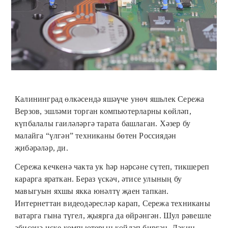
Калининград өлкәсендә яшәүче унөч яшьлек Сережа
Верзов, эшләми торган компьютерларны көйләп,
күпбалалы гаиләләргә тарата башлаган. Хәзер бу
малайга “үлгән” техниканы бөтен Россиядән
җибәрәләр, ди.
Сережа кечкенә чакта ук һәр нәрсәне сүтеп, тикшереп
карарга яраткан. Бераз үскәч, әтисе улының бу
мавыгуын яхшы якка юнәлтү җаен тапкан.
Интернеттан видеодәресләр карап, Сережа техниканы
ватарга гына түгел, җыярга да өйрәнгән. Шул рәвешле
әбисенә иске компьютерын көйләп биргән. Ләкин