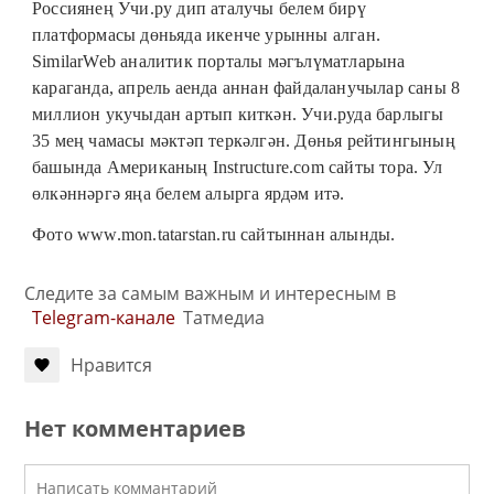
Россиянең Учи.ру дип аталучы белем бирү
платформасы дөньяда икенче урынны алган.
SimilarWeb аналитик порталы мәгълүматларына
караганда, апрель аенда аннан файдаланучылар саны 8
миллион укучыдан артып киткән. Учи.руда барлыгы
35 мең чамасы мәктәп теркәлгән. Дөнья рейтингының
башында Американың Instructure.com сайты тора. Ул
өлкәннәргә яңа белем алырга ярдәм итә.
Фото
www.mon.tatarstan.ru
сайтыннан алынды.
Следите за самым важным и интересным в
Telegram-канале
Татмедиа
Нравится
Нет комментариев