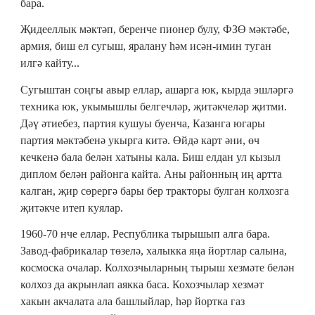
бара.
Җидееллык мәктәп, беренче пионер булу, ФЗӨ мәктәбе,
армия, биш ел сугыш, яралану һәм исән-имин туган
илгә кайту...
Сугыштан соңгы авыр еллар, ашарга юк, кырда эшләргә
техника юк, укымышлы белгечләр, җитәкчеләр җитми.
Дәү әтиебез, партия кушуы буенча, Казанга югары
партия мәктәбенә укырга китә. Өйдә карт әни, өч
кечкенә бала белән хатыны кала. Биш елдан ул кызыл
диплом белән районга кайта. Аны районның иң артта
калган, җир сөрергә бары бер тракторы булган колхозга
җитәкче итеп куялар.
1960-70 нче еллар. Республика тырышып алга бара.
Завод-фабрикалар төзелә, халыкка яңа йортлар салына,
космоска очалар. Колхозчыларның тырыш хезмәте белән
колхоз да акрынлап аякка баса. Кохозчылар хезмәт
хакын акчалата ала башлыйлар, һәр йортка газ