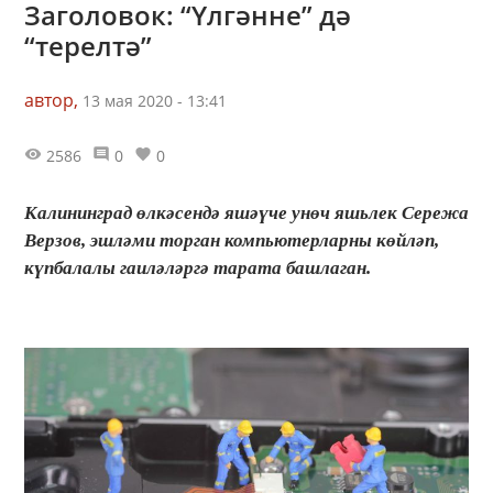
Заголовок: “Үлгәнне” дә
“терелтә”
автор,
13 мая 2020 - 13:41
2586
0
0
Калининград өлкәсендә яшәүче унөч яшьлек Сережа
Верзов, эшләми торган компьютерларны көйләп,
күпбалалы гаиләләргә тарата башлаган.