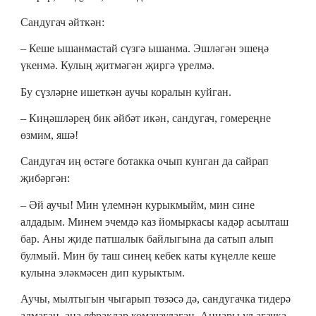
Сандугач әйткән:
‒ Кеше ышанмастай сүзгә ышанма. Эшләгән эшеңә
үкенмә. Кулың җитмәгән җиргә үрелмә.
Бу сүзләрне ишеткән аучы коралын куйган.
‒ Киңәшләрең бик әйбәт икән, сандугач, гомереңне
өзмим, яшә!
Сандугач иң өстәге ботакка очып кунган да сайрап
җибәргән:
‒ Әй аучы! Мин үлемнән курыкмыйм, мин сине
алдадым. Минем эчемдә каз йомыркасы кадәр асылташ
бар. Аны җиде патшалык байлыгына да сатып алып
булмый. Мин бу таш синең кебек каты күңелле кеше
кулына эләкмәсен дип курыктым.
Аучы, мылтыгын чыгарып төзәсә дә, сандугачка тидерә
алмаган, аңа яфраклар комачаулаган. Аннары ул агачка