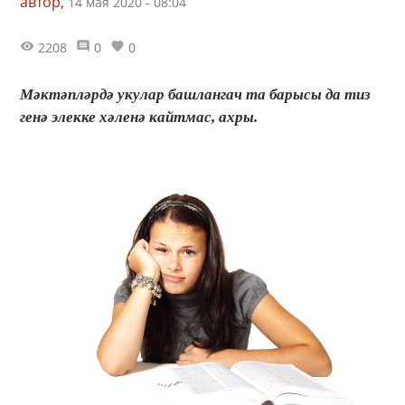
автор,
14 мая 2020 - 08:04
2208
0
0
Мәктәпләрдә укулар башлангач та барысы да тиз
генә элекке хәленә кайтмас, ахры.