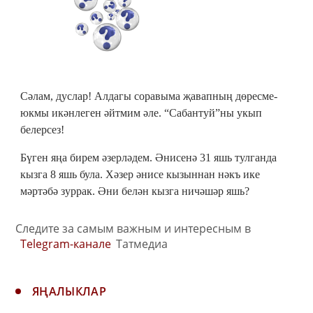
Сәлам, дуслар! Алдагы соравыма җавапның дөресме-
юкмы икәнлеген әйтмим әле. “Сабантуй”ны укып
белерсез!
Бүген яңа бирем әзерләдем. Әнисенә 31 яшь тулганда
кызга 8 яшь була. Хәзер әнисе кызыннан нәкъ ике
мәртәбә зуррак. Әни белән кызга ничәшәр яшь?
Следите за самым важным и интересным в
Telegram-канале
Татмедиа
ЯҢАЛЫКЛАР