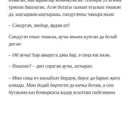
үрмәли башлаган. Агач ботагы сынып егылып төшкән
дә, ыңгыраша-ыңгыраша, сандугачны чакыра икән:
‒ Сандугач, зинһар, ярдәм ит!
Сандугач очып төшкән, аучы янына кунган да болай
дигән:
‒ Әй аучы! Һәр авыруга дәва бар, ә сиңа юк икән.
‒ Нишләп? – дип сораган аучы, аптырап.
‒ Мин сиңа өч нәсыйхәт бирдем, берсе дә барып җитә
алмады. Мин бодай бөртеген дә көчкә йотам, ә син
бүтәкәмә каз йомыркасы кадәр асылташ сыйганына
ышандың. Мин үзем дә аннан кечерәк бит. Мин сиңа
эшләгән эшеңә үкенмә дидем. Син мине исән
калдырдың, ә мин асылташ турында әйткәч, шуңа
үкендең. Буең җитмәгән җиргә үрелмә дидем – сандугач
утырган нечкә ботакка төбәп менеп киттең. Юк, мин