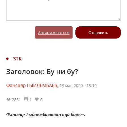
Авторизоваться
Отправить
ЗТК
Заголовок: Бу ни бу?
Фәнсөяр ГЫЙЛЕМБАЕВ,
18 мая 2020 - 15:10
2851
1
0
Фәнсөяр Гыйлембаевтан яңа бирем.