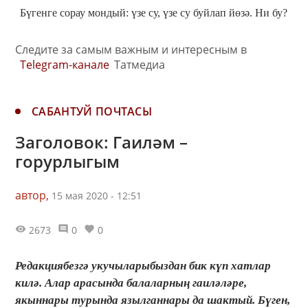
Бүгенге сорау мондый: үзе су, үзе су буйлап йөзә. Ни бу?
Следите за самым важным и интересным в
Telegram-канале
Татмедиа
САБАНТУЙ ПОЧТАСЫ
Заголовок: Гаиләм –
горурлыгым
автор,
15 мая 2020 - 12:51
2673
0
0
Редакциябезгә укучыларыбыздан бик күп хатлар
килә. Алар арасында балаларның гаиләләре,
якыннары турында язылганнары да шактый. Бүген,