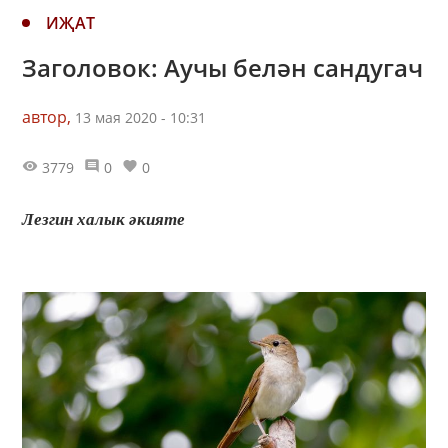
ИҖАТ
Заголовок: Аучы белән сандугач
автор,
13 мая 2020 - 10:31
3779
0
0
Лезгин халык әкияте