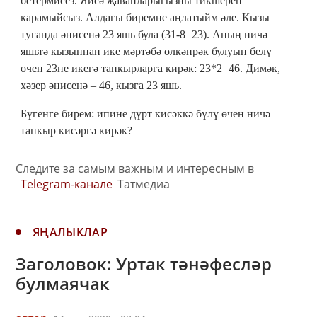
бетермисез. Яисә җавапларыгызны тикшереп
карамыйсыз. Алдагы биремне аңлатыйм әле. Кызы
туганда әнисенә 23 яшь була (31-8=23). Аның ничә
яшьтә кызыннан ике мәртәбә өлкәнрәк булуын белү
өчен 23не икегә тапкырларга кирәк: 23*2=46. Димәк,
хәзер әнисенә – 46, кызга 23 яшь.
Бүгенге бирем: ипине дүрт кисәккә бүлү өчен ничә
тапкыр кисәргә кирәк?
Следите за самым важным и интересным в
Telegram-канале
Татмедиа
ЯҢАЛЫКЛАР
Заголовок: Уртак тәнәфесләр
булмаячак