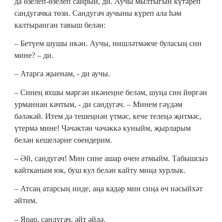
да өзелеп-өзелеп сайрый, ди. Аучы мылтыгын күтәреп
сандугачка төзи. Сандугач аучыны күреп ала һәм
калтыранган тавыш белән:
‒ Бетүем шушы икән. Аучы, нишләтмәкче буласың син
мине? – ди.
‒ Атарга җыенам, - ди аучы.
‒ Синең яхшы мәргән икәнеңне беләм, шуңа син йөргән
урманнан качтым, - ди сандугач. – Минем гәүдәм
бәләкәй. Итем дә тешеңнән үтмәс, кече телеңә җитмәс,
үтермә мине! Чәчәктән чәчәккә куныйм, җырларым
белән кешеләрне сөендерим.
‒ Әй, сандугач! Мин сине ашар өчен атмыйм. Табышсыз
кайтканым юк, буш кул белән кайту миңа хурлык.
‒ Атсаң атарсың инде, аңа кадәр мин сиңа өч нәсыйхәт
әйтим.
‒ Ярар, сандугач, әйт әйдә.