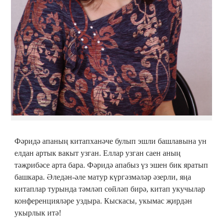
Фәридә апаның китапханәче булып эшли башлавына ун
елдан артык вакыт узган. Еллар узган саен аның
тәҗрибәсе арта бара. Фәридә апабыз үз эшен бик яратып
башкара. Әледән-әле матур күргәзмәләр әзерли, яңа
китаплар турында тәмләп сөйләп бирә, китап укучылар
конференцияләре уздыра. Кыскасы, укымас җирдән
укырлык итә!