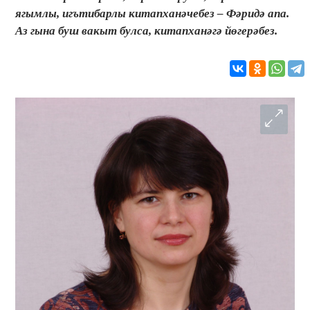
ягымлы, игътибарлы китапханәчебез – Фәридә апа.
Аз гына буш вакыт булса, китапханәгә йөгерәбез.