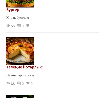
Бургер
Кирәк булачак:
56
0
0
Телеңне йотарлык!
Патшалар пирогы
88
0
0