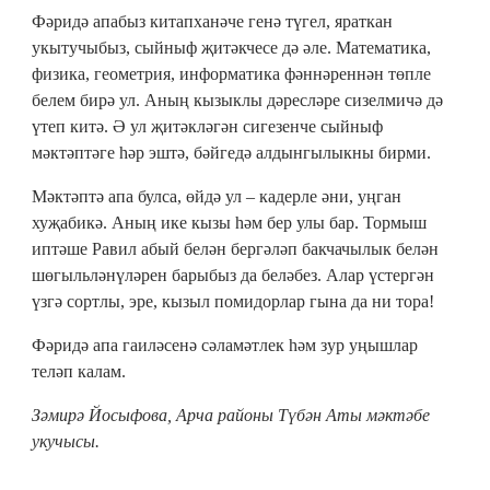
Фәридә апабыз китапханәче генә түгел, яраткан
укытучыбыз, сыйныф җитәкчесе дә әле. Математика,
физика, геометрия, информатика фәннәреннән төпле
белем бирә ул. Аның кызыклы дәресләре сизелмичә дә
үтеп китә. Ә ул җитәкләгән сигезенче сыйныф
мәктәптәге һәр эштә, бәйгедә алдынгылыкны бирми.
Мәктәптә апа булса, өйдә ул – кадерле әни, уңган
хуҗабикә. Аның ике кызы һәм бер улы бар. Тормыш
иптәше Равил абый белән бергәләп бакчачылык белән
шөгыльләнүләрен барыбыз да беләбез. Алар үстергән
үзгә сортлы, эре, кызыл помидорлар гына да ни тора!
Фәридә апа гаиләсенә сәламәтлек һәм зур уңышлар
теләп калам.
Зәмирә Йосыфова, Арча районы Түбән Аты мәктәбе
укучысы.