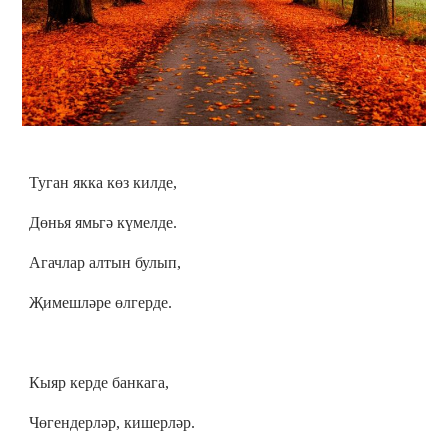
Туган якка көз килде,
Дөнья ямьгә күмелде.
Агачлар алтын булып,
Җимешләре өлгерде.
Кыяр керде банкага,
Чөгендерләр, кишерләр.