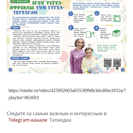
https://rutube.ru/video/425992603a0353f09db3dcdf6ec0f32a/?
playlist=863693
Следите за самым важным и интересным в
Telegram-канале
Татмедиа