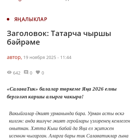
ЯҢАЛЫКЛАР
Заголовок: Татарча чыршы
бәйрәме
автор,
19 ноября 2025 - 11:44
642
0
0
«СалаваТик» балалар төркеме Яңа 2026 елны
бергәләп каршы алырга чакыра!
Вакыйгалар Әкият урманында бара. Урман асты өскә
килгән: анда яшәүче әкият геройлары үзләренең кемлеген
оныткан. Хәтта Кыш бабай да Яңа ел җитәсен
исеннән чыгарган. Аларга бары тик Салаватиклар гына