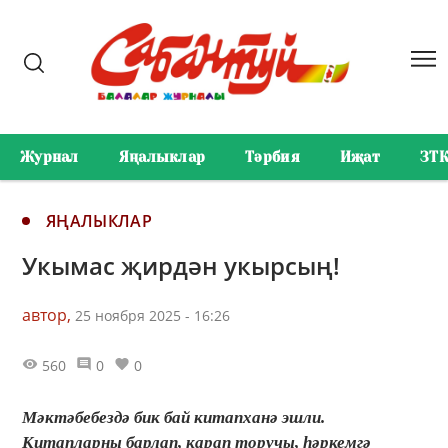
Журнал
Яңалыклар
Тәрбия
Иҗат
ЗТ
ЯҢАЛЫКЛАР
Укымас җирдән укырсың!
автор,
25 ноября 2025 - 16:26
560
0
0
Мәктәбебездә бик бай китапханә эшли.
Китапларны барлап, карап торучы, һәркемгә