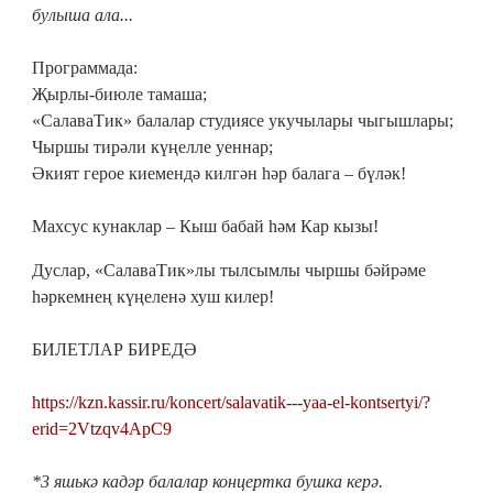
булыша ала...
Программада:
Җырлы-биюле тамаша;
«СалаваТик» балалар студиясе укучылары чыгышлары;
Чыршы тирәли күңелле уеннар;
Әкият герое киемендә килгән һәр балага – бүләк!
Махсус кунаклар – Кыш бабай һәм Кар кызы!
Дуслар, «СалаваТик»лы тылсымлы чыршы бәйрәме
һәркемнең күңеленә хуш килер!
БИЛЕТЛАР БИРЕДӘ
https://kzn.kassir.ru/koncert/salavatik---yaa-el-kontsertyi/?
erid=2Vtzqv4ApC9
*3 яшькә кадәр балалар концертка бушка керә.