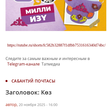
https://rutube.ru/shorts/fc582b32887f1dfbb7531616340d74bc/
Следите за самым важным и интересным в
Telegram-канале
Татмедиа
САБАНТУЙ ПОЧТАСЫ
Заголовок: Көз
автор,
20 ноября 2025 - 16:00