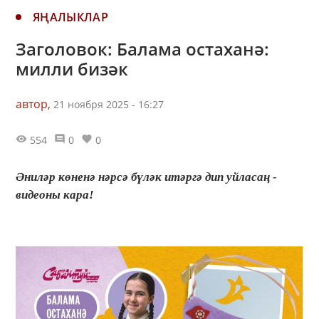
ЯҢАЛЫКЛАР
Заголовок: Балама остаханә:
милли бизәк
автор,
21 ноября 2025 - 16:27
554
0
0
Әниләр көненә нәрсә бүләк итәргә дип уйласаң -
видеоны кара!