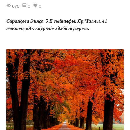
676
0
0
Сираҗева Энҗе, 5 Е сыйныфы, Яр Чаллы, 41
мәктәп, «Ак каурый» әдәби түгәрәге.