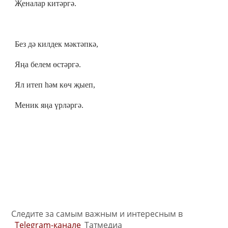
Җеналар китәргә.
Без дә килдек мәктәпкә,
Яңа белем өстәргә.
Ял итеп һәм көч җыеп,
Меник яңа үрләргә.
Следите за самым важным и интересным в
Telegram-канале
Татмедиа