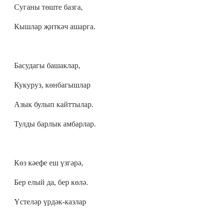
Суганы төште базга,
Кышлар җиткәч ашарга.
Басудагы башаклар,
Кукуруз, көнбагышлар
Азык булып кайттылар.
Тулды барлык амбарлар.
Көз кәефе еш үзгәрә,
Бер елый да, бер көлә.
Үстеләр үрдәк-казлар