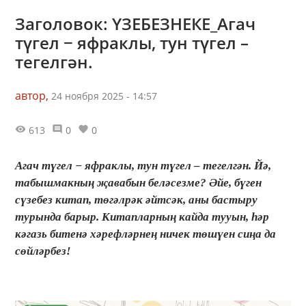
Заголовок: ҮЗЕБЕЗНЕКЕ_Агач
түгел − яфраклы, тун түгел –
тегелгән.
автор,
24 ноября 2025 - 14:57
613
0
0
Агач түгел − яфраклы, тун түгел – тегелгән. Йә,
табышмакның җавабын беләсезме? Әйе, бүген
сүзебез китап, төгәлрәк әйтсәк, аны бастыру
турында барыр. Китапларның кайда тууын, һәр
кәгазь битенә хәрефләрнең ничек төшүен сиңа да
сөйләрбез!