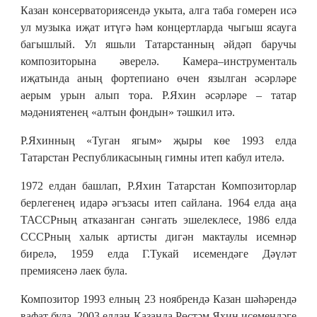
Казан консерваториясендә укыта, алга таба гомерен исә
ул музыка иҗат итүгә һәм концертларда чыгыш ясауга
багышлый. Ул яшьли Татарстанның әйдәп баручы
композиторына әверелә. Камера–инструменталь
иҗатында аның фортепиано өчен язылган әсәрләре
аерым урын алып тора. Р.Яхин әсәрләре – татар
мәдәниятенең «алтын фондын» тәшкил итә.
Р.Яхинның «Туган ягым» җыры көе 1993 елда
Татарстан Республикасының гимны итеп кабул ителә.
1972 елдан башлап, Р.Яхин Татарстан Композиторлар
берлегенең идарә әгъзасы итеп сайлана. 1964 елда аңа
ТАССРның атказанган сәнгать эшелеклесе, 1986 елда
СССРның халык артисты дигән мактаулы исемнәр
бирелә, 1959 елда Г.Тукай исемендәге Дәүләт
премиясенә лаек була.
Композитор 1993 елның 23 ноябрендә Казан шәһәрендә
вафат була. 2003 елдан Казанда Рөстәм Яхин исемендәге