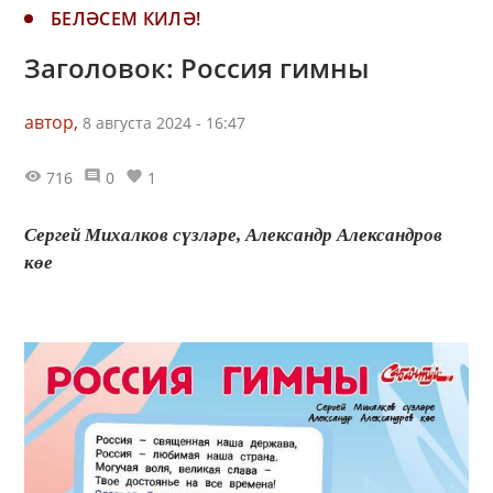
БЕЛӘСЕМ КИЛӘ!
Заголовок: Россия гимны
автор,
8 августа 2024 - 16:47
716
0
1
Сергей Михалков сүзләре, Александр Александров
көе