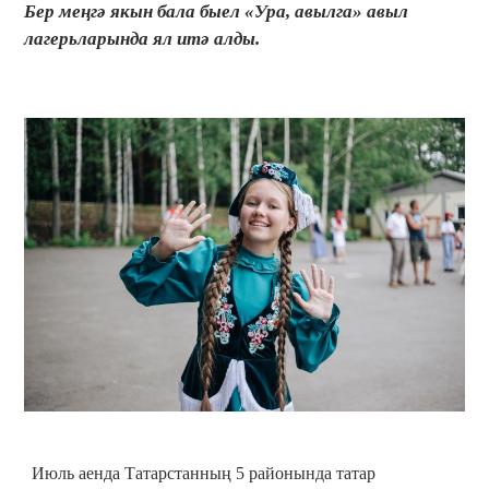
Бер меңгә якын бала быел «Ура, авылга» авыл
лагерьларында ял итә алды.
Июль аенда Татарстанның 5 районында татар