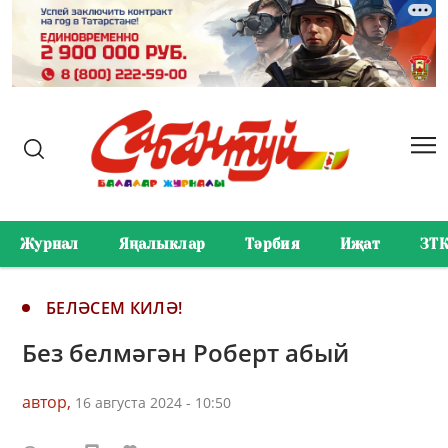
Журнал
Яңалыклар
Тәрбия
Иҗат
ЗТ
БЕЛӘСЕМ КИЛӘ!
Без белмәгән Роберт абый
автор,
16 августа 2024 - 10:50