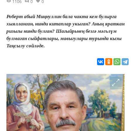
1106
0
0
Роберт абый Миңнуллин бала чакта кем булырга
хыялланган, нинди китаплар укыган? Аның яраткан
ризыгы нинди булган? Шагыйрьнең безгә мәгълүм
булмаган сыйфатлары, мавыгулары турында кызы
Таңсылу сөйләде.