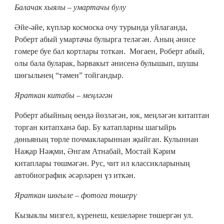
Балачак хыялы – умартачы булу
Әйе-әйе, күпләр космоска очу турында уйлаганда,
Роберт абый умартачы булырга теләгән. Аның әнисе
гомере буе бал кортлары тоткан. Мөгаен, Роберт абый,
олы бала буларак, һәрвакыт әнисенә булышып, шушы
шөгыльнең “тәмен” тойгандыр.
Яраткан китабы – меңләгән
Роберт абыйның өендә йөзләгән, юк, меңләгән китаптан
торган китапханә бар. Бу катапларны шагыйрь
дөньяның төрле почмакларыннан җыйган. Кулыннан
Наҗар Нәҗми, Әнгам Атнабай, Мостай Кәрим
китаплары төшмәгән. Рус, чит ил классикларының
автобиографик әсәрләрен үз иткән.
Яраткан шөгыле – фотога төшерү
Кызыклы мизгел, күренеш, кешеләрне төшергән ул.