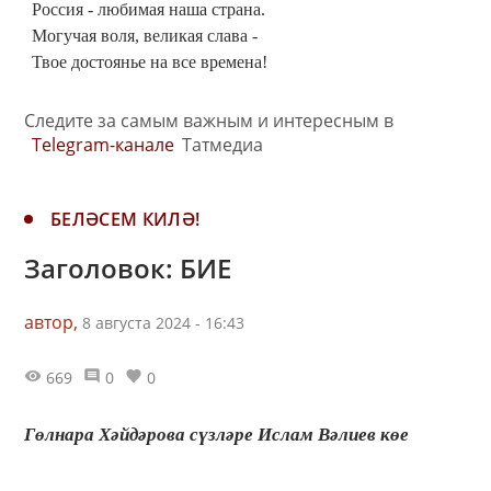
Россия - любимая наша страна.
Могучая воля, великая слава -
Твое достоянье на все времена!
Следите за самым важным и интересным в
Telegram-канале
Татмедиа
БЕЛӘСЕМ КИЛӘ!
Заголовок: БИЕ
автор,
8 августа 2024 - 16:43
669
0
0
Гөлнара Хәйдәрова сүзләре Ислам Вәлиев көе