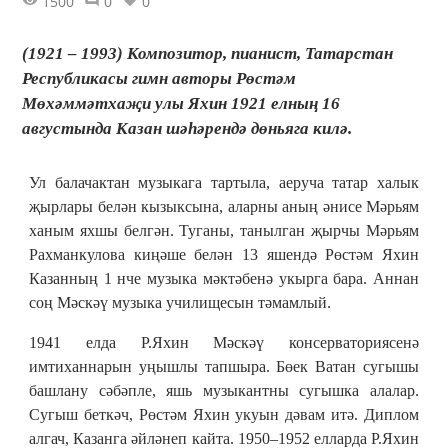
1500
0
0
(1921 – 1993) Композитор, пианист, Татарстан
Республикасы гимн авторы Рөстәм
Мөхәммәтхаҗи улы Яхин 1921 елның 16
августында Казан шәһәрендә дөньяга килә.
Ул балачактан музыкага тартыла, аеруча татар халык
җырлары белән кызыксына, аларны аның әнисе Мәрьям
ханым яхшы белгән. Туганы, танылган җырчы Мәрьям
Рахманкулова киңәше белән 13 яшендә Рөстәм Яхин
Казанның 1 нче музыка мәктәбенә укырга бара. Аннан
соң Мәскәү музыка училищесын тәмамлый.
1941 елда Р.Яхин Мәскәү консерваториясенә
имтиханнарын уңышлы тапшыра. Бөек Ватан сугышы
башлану сәбәпле, яшь музыкантны сугышка алалар.
Сугыш беткәч, Рөстәм Яхин укуын дәвам итә. Диплом
алгач, Казанга әйләнеп кайта. 1950–1952 елларда Р.Яхин