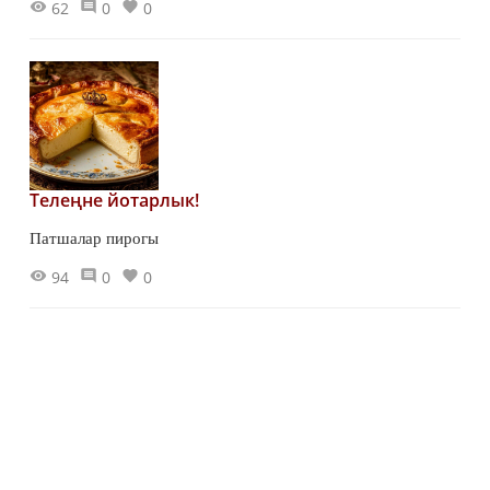
62
0
0
Телеңне йотарлык!
Патшалар пирогы
94
0
0
Кәҗә-мәкәрҗә!