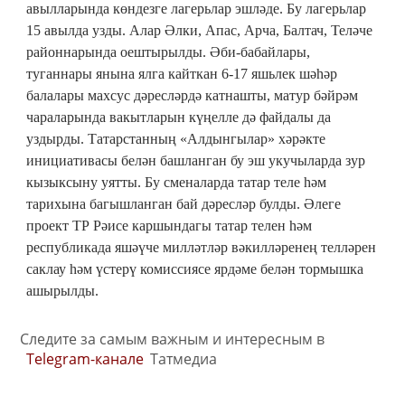
авылларында көндезге лагерьлар эшләде. Бу лагерьлар
15 авылда узды. Алар Әлки, Апас, Арча, Балтач, Теләче
районнарында оештырылды. Әби-бабайлары,
туганнары янына ялга кайткан 6-17 яшьлек шәһәр
балалары махсус дәресләрдә катнашты, матур бәйрәм
чараларында вакытларын күңелле дә файдалы да
уздырды. Татарстанның «Алдынгылар» хәрәкте
инициативасы белән башланган бу эш укучыларда зур
кызыксыну уятты. Бу сменаларда татар теле һәм
тарихына багышланган бай дәресләр булды. Әлеге
проект ТР Рәисе каршындагы татар телен һәм
республикада яшәүче милләтләр вәкилләренең телләрен
саклау һәм үстерү комиссиясе ярдәме белән тормышка
ашырылды.
Следите за самым важным и интересным в
Telegram-канале
Татмедиа