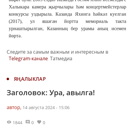
Халыкара камера җырчылары һәм концертмейстерлар
конкурсы уздырыла. Казанда Яхинга һәйкәл куелган
(2017), ул яшәгән йортта мемориаль такта
урнаштырылган, Казанның бер урамы аның исемен
йөртә.
Следите за самым важным и интересным в
Telegram-канале
Татмедиа
ЯҢАЛЫКЛАР
Заголовок: Ура, авылга!
автор,
14 августа 2024 - 15:06
1844
0
0