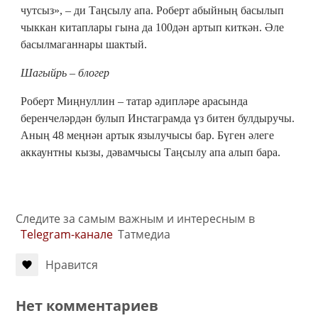
чутсыз», – ди Таңсылу апа. Роберт абыйның басылып
чыккан китаплары гына да 100дән артып киткән. Әле
басылмаганнары шактый.
Шагыйрь – блогер
Роберт Миңнуллин – татар әдипләре арасында
беренчеләрдән булып Инстаграмда үз битен булдыручы.
Аның 48 меңнән артык язылучысы бар. Бүген әлеге
аккаунтны кызы, дәвамчысы Таңсылу апа алып бара.
Следите за самым важным и интересным в
Telegram-канале
Татмедиа
Нравится
Нет комментариев