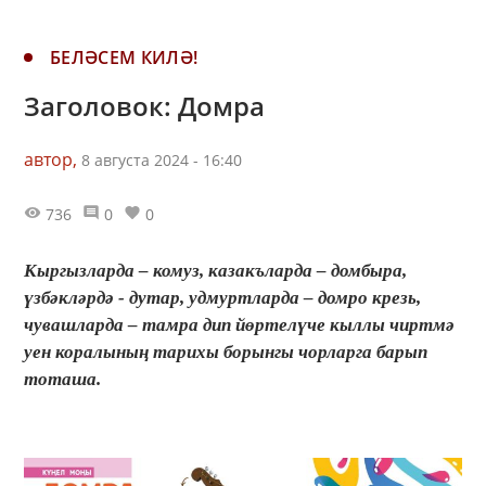
БЕЛӘСЕМ КИЛӘ!
Заголовок: Домра
автор,
8 августа 2024 - 16:40
736
0
0
Кыргызларда – комуз, казакъларда – домбыра,
үзбәкләрдә - дутар, удмуртларда – домро крезь,
чувашларда – тамра дип йөртелүче кыллы чиртмә
уен коралының тарихы борынгы чорларга барып
тоташа.