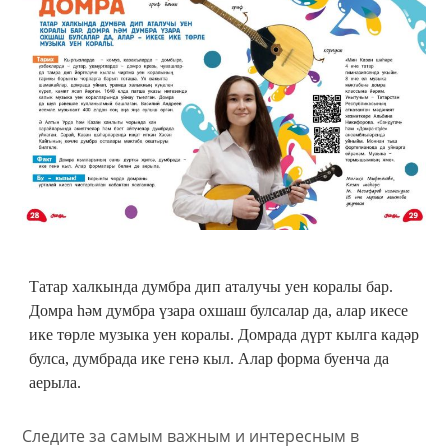
Татар халкында думбра дип аталучы уен коралы бар.
Домра һәм думбра үзара охшаш булсалар да, алар икесе
ике төрле музыка уен коралы. Домрада дүрт кылга кадәр
булса, думбрада ике генә кыл. Алар форма буенча да
аерыла.
Следите за самым важным и интересным в