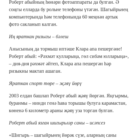
Роберт абыйның һөнәри фотоаппараты да булган. Ә
соңгы елларда бу рольне телефоны үтәгән. Шагыйрьнең
компьютерында һәм телефонында 60 меңнән артык
фото сакланып калган.
Иң яраткан ризыгы – бәлеш
Анысының да тормыш иптәше Клара апа пешергәне!
Роберт абый: «Рәхмәт кулларыңа, гөл сибәм юлларыңа»,
– дия-дия рәхмәт әйтеп, Клара апа пешергән һәр
ризыкны мактап ашаган.
Яраткан спорт төре – җәяү йөрү
2003 елдан башлап Роберт абый җәяү йөргән. Яңгырмы,
буранмы – нинди генә һава торышы булуга карамастан,
көненә 6 километр араны җәяү уза торган булган.
Роберт абый язган шигырьләр саны – исәпсез
«Шигырь – шагыйрьнең йөрәк сүзе, аларның саны