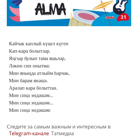
Кайчак каплый күңел күген
Кап-кара болытлар.
Яңгыр булып тама яшьләр,
Ләкин син онытма:
Мин яныңда атлыйм һәрчак,
Мин барам янәшә.
Аралап кара болыттан.
Мин сиңа эндәшәм...
Мин сиңа эндәшәм...
Мин сиңа эндәшәм:
Следите за самым важным и интересным в
Telegram-канале
Татмедиа