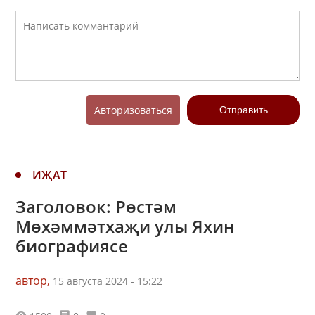
Авторизоваться
Отправить
ИҖАТ
Заголовок: Рөстәм
Мөхәммәтхаҗи улы Яхин
биографиясе
автор,
15 августа 2024 - 15:22