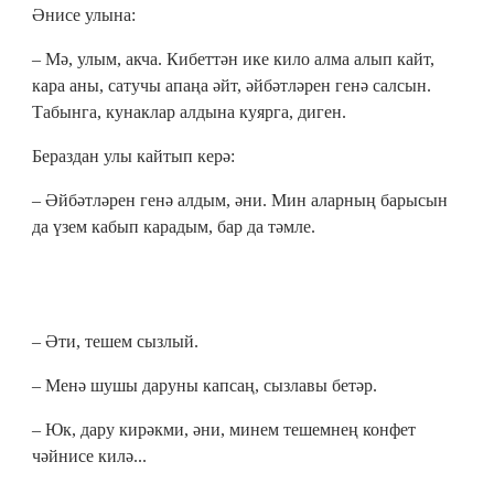
Әнисе улына:
– Мә, улым, акча. Кибеттән ике кило алма алып кайт,
кара аны, сатучы апаңа әйт, әйбәтләрен генә салсын.
Табынга, кунаклар алдына куярга, диген.
Бераздан улы кайтып керә:
– Әйбәтләрен генә алдым, әни. Мин аларның барысын
да үзем кабып карадым, бар да тәмле.
– Әти, тешем сызлый.
– Менә шушы даруны капсаң, сызлавы бетәр.
– Юк, дару кирәкми, әни, минем тешемнең конфет
чәйнисе килә...