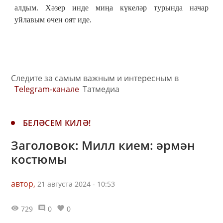
алдым. Хәзер инде миңа күкеләр турында начар
уйлавым өчен оят иде.
Следите за самым важным и интересным в
Telegram-канале
Татмедиа
БЕЛӘСЕМ КИЛӘ!
Заголовок: Милл кием: әрмән
костюмы
автор,
21 августа 2024 - 10:53
729
0
0