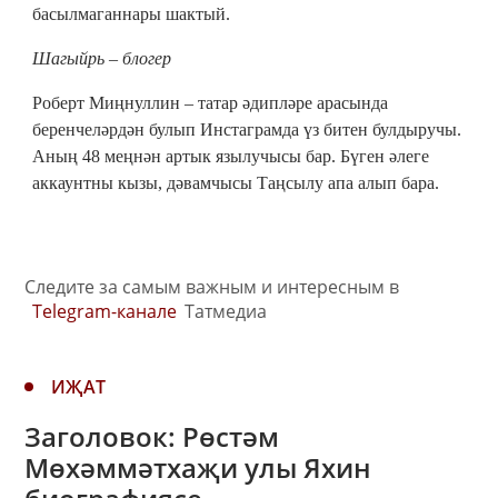
басылмаганнары шактый.
Шагыйрь – блогер
Роберт Миңнуллин – татар әдипләре арасында
беренчеләрдән булып Инстаграмда үз битен булдыручы.
Аның 48 меңнән артык язылучысы бар. Бүген әлеге
аккаунтны кызы, дәвамчысы Таңсылу апа алып бара.
Следите за самым важным и интересным в
Telegram-канале
Татмедиа
ИҖАТ
Заголовок: Рөстәм
Мөхәммәтхаҗи улы Яхин