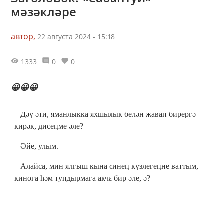
мәзәкләре
автор,
22 августа 2024 - 15:18
1333
0
0
😀😀😀
– Дәү әти, яманлыкка яхшылык белән җавап бирергә
кирәк, дисеңме әле?
– Әйе, улым.
– Алайса, мин ялгыш кына синең күзлегеңне ваттым,
кинога һәм туңдырмага акча бир әле, ә?