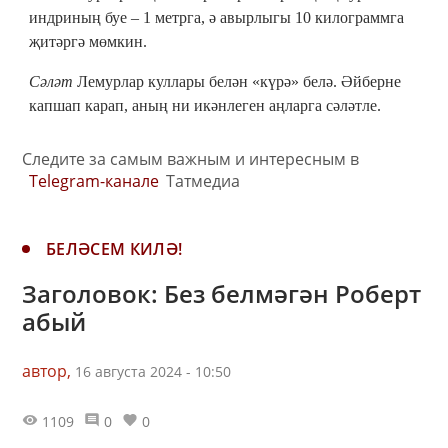
индриның буе – 1 метрга, ә авырлыгы 10 килограммга
җитәргә мөмкин.
Сәләт
Лемурлар куллары белән «күрә» белә. Әйберне
капшап карап, аның ни икәнлеген аңларга сәләтле.
Следите за самым важным и интересным в
Telegram-канале
Татмедиа
БЕЛӘСЕМ КИЛӘ!
Заголовок: Без белмәгән Роберт
абый
автор,
16 августа 2024 - 10:50
1109
0
0