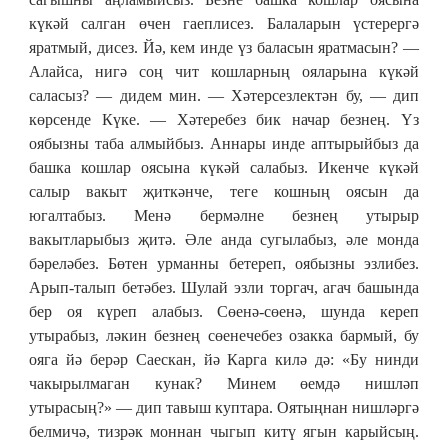
күкәй салган өчен гаеплисез. Балаларын үстерергә
яратмый, дисез. Йә, кем инде үз баласын яратмасын? —
Алайса, нигә соң чит кошларның ояларына күкәй
саласыз? — дидем мин. — Хәтерсезлектән бу, — дип
көрсенде Күке. — Хәтеребез бик начар безнең. Үз
оябызны таба алмыйбыз. Аннары инде аптырыйбыз да
башка кошлар оясына күкәй салабыз. Икенче күкәй
салыр вакыт җиткәнче, теге кошның оясын да
югалтабыз. Менә бермәлне безнең утырыр
вакытларыбыз җитә. Әле анда сугылабыз, әле монда
бәреләбез. Бөтен урманны бетереп, оябызны эзлибез.
Арып-талып бетәбез. Шулай эзли торгач, агач башында
бер оя күреп алабыз. Сөенә-сөенә, шунда кереп
утырабыз, ләкин безнең сөенечебез озакка бармый, бу
ояга йә берәр Саескан, йә Карга килә дә: «Бу нинди
чакырылмаган кунак? Минем өемдә нишләп
утырасың?» — дип тавыш куптара. Оятыңнан нишләргә
белмичә, тизрәк моннан чыгып китү ягын карыйсың.