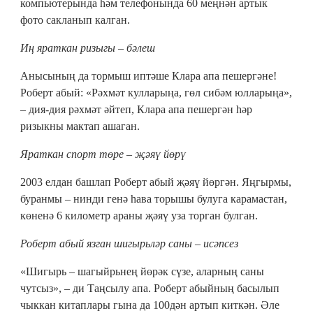
компьютерында һәм телефонында 60 меңнән артык
фото сакланып калган.
Иң яраткан ризыгы – бәлеш
Анысының да тормыш иптәше Клара апа пешергәне!
Роберт абый: «Рәхмәт кулларыңа, гөл сибәм юлларыңа»,
– дия-дия рәхмәт әйтеп, Клара апа пешергән һәр
ризыкны мактап ашаган.
Яраткан спорт төре – җәяү йөрү
2003 елдан башлап Роберт абый җәяү йөргән. Яңгырмы,
буранмы – нинди генә һава торышы булуга карамастан,
көненә 6 километр араны җәяү уза торган булган.
Роберт абый язган шигырьләр саны – исәпсез
«Шигырь – шагыйрьнең йөрәк сүзе, аларның саны
чутсыз», – ди Таңсылу апа. Роберт абыйның басылып
чыккан китаплары гына да 100дән артып киткән. Әле