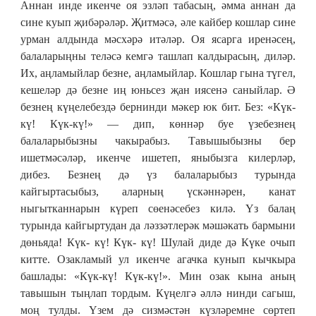
Аннан инде икенче оя эзләп табасың, әмма аннан да
сине куып җибәрәләр. Җитмәсә, әле кайбер кошлар сине
урман алдында мәсхәрә итәләр. Оя ясарга иренәсең,
балаларыңны теләсә кемгә ташлап калдырасың, диләр.
Их, аңламыйлар безне, аңламыйлар. Кошлар гына түгел,
кешеләр дә безне иң юньсез җан иясенә саныйлар. Ә
безнең күңелебездә бернинди мәкер юк бит. Без: «Күк-
кү! Күк-кү!» — дип, көннәр буе үзебезнең
балаларыбызны чакырабыз. Тавышыбызны бер
ишетмәсәләр, икенче ишетеп, яныбызга килерләр,
дибез. Безнең дә үз балаларыбыз турында
кайгыртасыбыз, аларның үскәннәрен, канат
ныгытканнарын күреп сөенәсебез килә. Үз балаң
турында кайгыртудан да ләззәтлерәк мәшәкать бармыни
дөньяда! Күк- кү! Күк- кү! Шулай диде дә Күке очып
китте. Озакламый ул икенче агачка кунып кычкыра
башлады: «Күк-кү! Күк-кү!». Мин озак кына аның
тавышын тыңлап тордым. Күңелгә әллә нинди сагыш,
моң тулды. Үзем дә сизмәстән күзләремне сөртеп