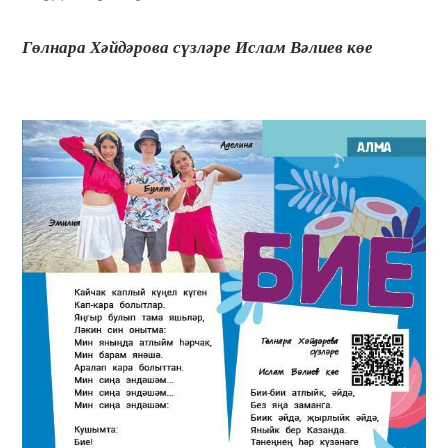
Гөлнара Хәйдәрова сүзләре Ислам Вәлиев көе