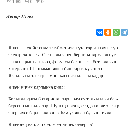
1385
0
0
Ленар Шәех
Яшен – күк йөзендә ялт-йолт итеп үтә торган гаять зур
электр чаткысы. Сызыклы яшен берничә тармаклы ут
чаткыларыннан тора, формасы белән агач ботакларын
хәтерләтә. Шарсыман яшен бик сирәк күзәтелә.
Яктылыгы электр лампочкасы яктылыгы кадәр.
Яшен ничек барлыкка килә?
Болытлардагы боз кристаллары һәм су тамчылары бер-
берсенә ышкылалар. Шуның нәтиҗәсендә көчле электр
энергиясе барлыкка килә, һәм ул яшен булып атыла.
Яшеннең кайда икәнлеген ничек белергә?