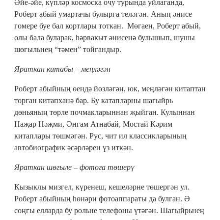
Әйе-әйе, күпләр космоска очу турында уйлаганда,
Роберт абый умартачы булырга теләгән. Аның әнисе
гомере буе бал кортлары тоткан. Мөгаен, Роберт абый,
олы бала буларак, һәрвакыт әнисенә булышып, шушы
шөгыльнең “тәмен” тойгандыр.
Яраткан китабы – меңләгән
Роберт абыйның өендә йөзләгән, юк, меңләгән китаптан
торган китапханә бар. Бу катапларны шагыйрь
дөньяның төрле почмакларыннан җыйган. Кулыннан
Наҗар Нәҗми, Әнгам Атнабай, Мостай Кәрим
китаплары төшмәгән. Рус, чит ил классикларының
автобиографик әсәрләрен үз иткән.
Яраткан шөгыле – фотога төшерү
Кызыклы мизгел, күренеш, кешеләрне төшергән ул.
Роберт абыйның һөнәри фотоаппараты да булган. Ә
соңгы елларда бу рольне телефоны үтәгән. Шагыйрьнең