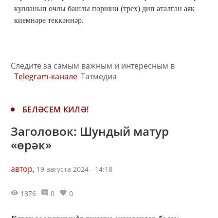
кулланып очлы башлы поршни (трех) дип аталган аяк
киемнәре теккәннәр.
Следите за самым важным и интересным в
Telegram-канале
Татмедиа
БЕЛӘСЕМ КИЛӘ!
Заголовок: Шундый матур
«өрәк»
автор,
19 августа 2024 - 14:18
1376
0
0