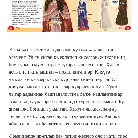
Хатын-кыз костюмында озын күлмәк – халав төп
элемент. Ул ян-яктан кыеклатып киселгән, җинәре киң
һәм туры, ә муен тирәсе түгәрәкләп тегелгән. Халав
астыннан киң ыштан – похан кигәннәр. Кияүгә
чыкмаган кызлар кыска курткалар киеп йөргән. Ә
кияүгә чыккан хатын-кызлар күкрәкчә кигән. Урамга
чыгар алдыннан баштанаяк япма белән капланганнар.
Аларның гәүдәләре бөтенләй дә күренеп тормаган. Бу
япма юка йоннан тукылган. Кияүгә чыккач, зәңгәр
төсле япма булса, кызлар ак япмадан йөргән. Кышкы
айларда кызыл бәрхеттән тегелгән пәлтә кигәннәр.
Әрмәннәрдә ир-атлар һәм хатын-кызлар өчен каты тире