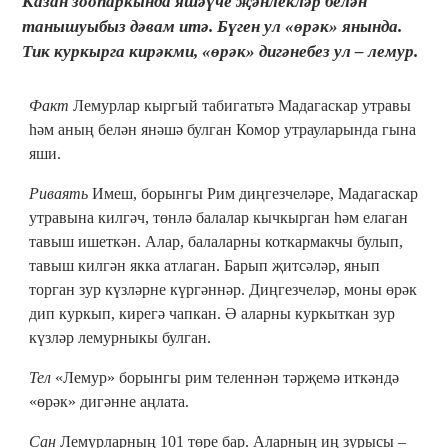
Казан зоопаркында яшәүче җәнлекләр белән
танышуыбыз дәвам итә. Бүген ул «өрәк» янында.
Тик куркырга кирәкми, «өрәк» дигәнебез ул – лемур.
Факт
Лемурлар кыргый табигатьтә Мадагаскар утравы
һәм аның белән янәшә булган Комор утрауларында гына
яши.
Риваять
Имеш, борынгы Рим диңгезчеләре, Мадагаскар
утравына килгәч, төнлә балалар кычкырган һәм елаган
тавыш ишеткән. Алар, балаларны коткармакчы булып,
тавыш килгән якка атлаган. Барып җитсәләр, янып
торган зур күзләрне күргәннәр. Диңгезчеләр, моны өрәк
дип куркып, кирегә чапкан. Ә аларны куркыткан зур
күзләр лемурныкы булган.
Тел
«Лемур» борынгы рим теленнән тәрҗемә иткәндә
«өрәк» дигәнне аңлата.
Сан
Лемурларның 101 төре бар. Аларның иң зурысы –