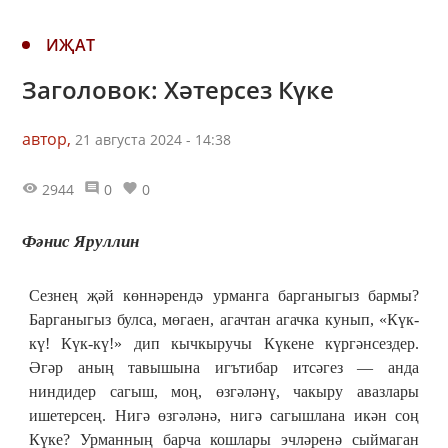
ИҖАТ
Заголовок: Хәтерсез Күке
автор,
21 августа 2024 - 14:38
2944
0
0
Фәнис Яруллин
Сезнең җәй көннәрендә урманга барганыгыз бармы?
Барганыгыз булса, мөгаен, агачтан агачка кунып, «Күк-
кү! Күк-кү!» дип кычкыручы Күкене күргәнсездер.
Әгәр аның тавышына игътибар итсәгез — анда
ниндидер сагыш, моң, өзгәләнү, чакыру авазлары
ишетерсең. Нигә өзгәләнә, нигә сагышлана икән соң
Күке? Урманның барча кошлары эчләренә сыймаган