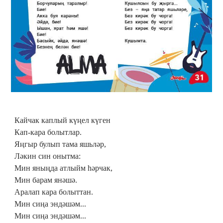
Кайчак каплый күңел күген
Кап-кара болытлар.
Яңгыр булып тама яшьләр,
Ләкин син онытма:
Мин яныңда атлыйм һәрчак,
Мин барам янәшә.
Аралап кара болыттан.
Мин сиңа эндәшәм...
Мин сиңа эндәшәм...