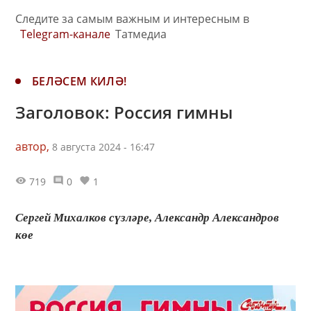
Следите за самым важным и интересным в
Telegram-канале
Татмедиа
БЕЛӘСЕМ КИЛӘ!
Заголовок: Россия гимны
автор,
8 августа 2024 - 16:47
719
0
1
Сергей Михалков сүзләре, Александр Александров
көе