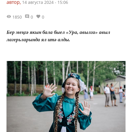
автор,
14 августа 2024 - 15:06
1850
0
0
Бер меңгә якын бала быел «Ура, авылга» авыл
лагерьларында ял итә алды.