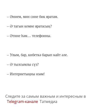
– Әнием, мин сине бик яратам.
– Ә тагын кемне яратасың?
– Әтине һәм… телефонны.
– Улым, бар, кибеткә барып кайт әле.
– Ә тылсымлы сүз?
– Интернетыңны өзәм!
Следите за самым важным и интересным в
Telegram-канале
Татмедиа