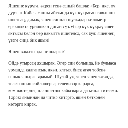
Яшенне күрүгә, әкрен генә саный башла: «Бер, ике, өч,
дүрт...» Кайсы санны әйткәндә күк күкрәгән тавышны
ишетсәң, димәк, яшен синнән шулкадәр километр
ераклыкта урнашкан дигән сүз. Әгәр күк күкрәү яшен
яктысы белән бер вакытта ишетелсә, сак бул: яшеннең
үзәге сиңа бик якын!
Яшен вакытында нишләргә?
Өйдә утырсаң яхшырак. Әгәр син болында, йә булмаса
урманда калгансың икән, ялгыз, биек агач төбенә
ышыкланырга ярамый. Шулай ук, яшен яшенләгәндә,
телефоннан сөйләшергә, телевизор карарга,
компьютерны, планшетны кабызырга да киңәш ителми.
Тәрәзә яныннан да читкә китәргә, яшен беткәнен
көтәргә кирәк.