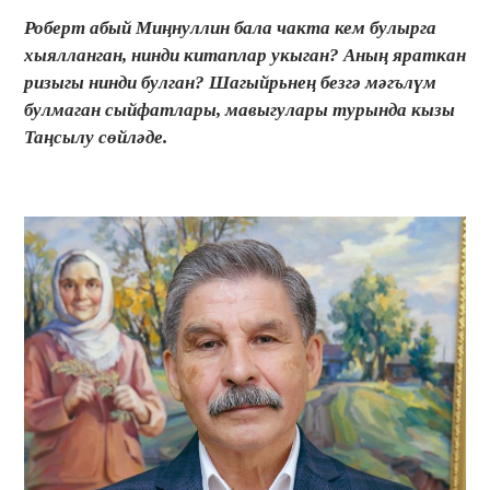
Роберт абый Миңнуллин бала чакта кем булырга
хыялланган, нинди китаплар укыган? Аның яраткан
ризыгы нинди булган? Шагыйрьнең безгә мәгълүм
булмаган сыйфатлары, мавыгулары турында кызы
Таңсылу сөйләде.