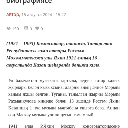
биографиясе
автор,
15 августа 2024 - 15:22
1501
0
0
(1921 – 1993) Композитор, пианист, Татарстан
Республикасы гимн авторы Рөстәм
Мөхәммәтхаҗи улы Яхин 1921 елның 16
августында Казан шәһәрендә дөньяга килә.
Ул балачактан музыкага тартыла, аеруча татар халык
җырлары белән кызыксына, аларны аның әнисе Мәрьям
ханым яхшы белгән. Туганы, танылган җырчы Мәрьям
Рахманкулова киңәше белән 13 яшендә Рөстәм Яхин
Казанның 1 нче музыка мәктәбенә укырга бара. Аннан
соң Мәскәү музыка училищесын тәмамлый.
1941 елда Р.Яхин Мәскәү консерваториясенә