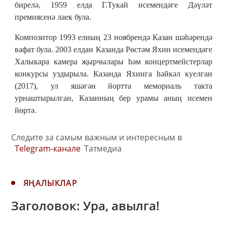
бирелә, 1959 елда Г.Тукай исемендәге Дәүләт
премиясенә лаек була.
Композитор 1993 елның 23 ноябрендә Казан шәһәрендә
вафат була. 2003 елдан Казанда Рөстәм Яхин исемендәге
Халыкара камера җырчылары һәм концертмейстерлар
конкурсы уздырыла. Казанда Яхинга һәйкәл куелган
(2017), ул яшәгән йортта мемориаль такта
урнаштырылган, Казанның бер урамы аның исемен
йөртә.
Следите за самым важным и интересным в
Telegram-канале
Татмедиа
ЯҢАЛЫКЛАР
Заголовок: Ура, авылга!