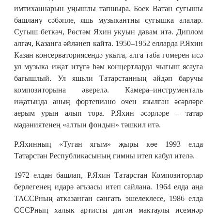
имтиханнарын уңышлы тапшыра. Бөек Ватан сугышы
башлану сәбәпле, яшь музыкантны сугышка алалар.
Сугыш беткәч, Рөстәм Яхин укуын дәвам итә. Диплом
алгач, Казанга әйләнеп кайта. 1950–1952 елларда Р.Яхин
Казан консерваториясендә укыта, алга таба гомерен исә
ул музыка иҗат итүгә һәм концертларда чыгыш ясауга
багышлый. Ул яшьли Татарстанның әйдәп баручы
композиторына әверелә. Камера–инструменталь
иҗатында аның фортепиано өчен язылган әсәрләре
аерым урын алып тора. Р.Яхин әсәрләре – татар
мәдәниятенең «алтын фондын» тәшкил итә.
Р.Яхинның «Туган ягым» җыры көе 1993 елда
Татарстан Республикасының гимны итеп кабул ителә.
1972 елдан башлап, Р.Яхин Татарстан Композиторлар
берлегенең идарә әгъзасы итеп сайлана. 1964 елда аңа
ТАССРның атказанган сәнгать эшелеклесе, 1986 елда
СССРның халык артисты дигән мактаулы исемнәр