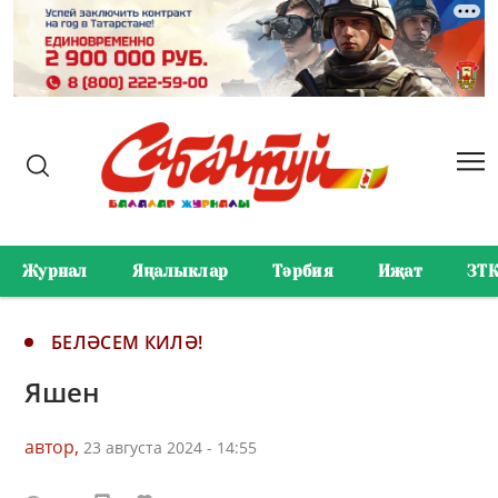
Журнал
Яңалыклар
Тәрбия
Иҗат
ЗТ
БЕЛӘСЕМ КИЛӘ!
Яшен
автор,
23 августа 2024 - 14:55