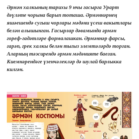
Әрмән халкының тарихы 9 нчы гасырга Урарт
дәүләте чорына барып тоташа. Әрмәннәрнең
яшәешендә сугыш чорлары мәдәни үсеш вакытлары
белән алышынган. Гасырлар дәвамында әрмән
гореф-гадәтләре формалашкан. Әрмәннәр фарсы,
гарәп, грек халкы белән тыгыз элемтәләрдә торган.
Аларның тәэсирендә әрмән мәдәнияте баеган.
Киемнәрендәге үзенчәлекләр дә шулай барлыкка
килгән.