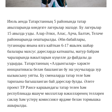
Июль аенда Татарстанның 5 районында татар
авылларында көндезге лагерьлар эшләде. Бу лагерьлар
15 авылда узды. Алар Әлки, Апас, Арча, Балтач, Теләче
районнарында оештырылды. Әби-бабайлары,
туганнары янына ялга кайткан 6-17 яшьлек шәһәр
балалары махсус дәресләрдә катнашты, матур бәйрәм
чараларында вакытларын күңелле дә файдалы да
уздырды. Татарстанның «Алдынгылар» хәрәкте
инициативасы белән башланган бу эш укучыларда зур
кызыксыну уятты. Бу сменаларда татар теле һәм
тарихына багышланган бай дәресләр булды. Әлеге
проект ТР Рәисе каршындагы татар телен һәм
республикада яшәүче милләтләр вәкилләренең телләрен
саклау һәм үстерү комиссиясе ярдәме белән тормышка
ашырылды.