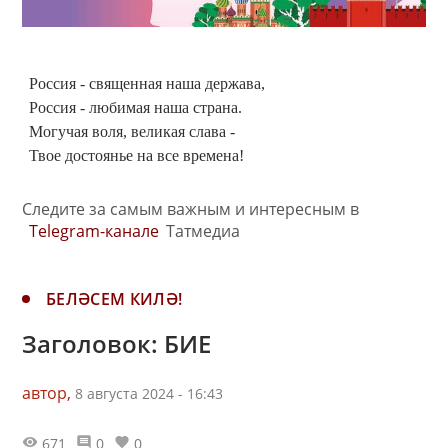
Россия - священная наша держава,
Россия - любимая наша страна.
Могучая воля, великая слава -
Твое достоянье на все времена!
Следите за самым важным и интересным в
Telegram-канале
Татмедиа
БЕЛӘСЕМ КИЛӘ!
Заголовок: БИЕ
автор,
8 августа 2024 - 16:43
671
0
0