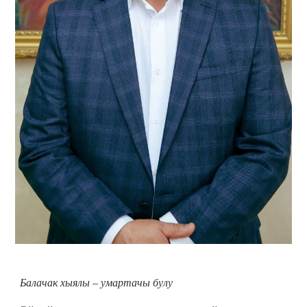
Балачак хыялы – умартачы булу