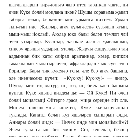
шатлыкларын тирә-юньгә җыр итеп тараткан чакта, ни
өчен Күке болай моңлана икән? Шушы соравыма җавап
табарга теләп, беркөнне мин урманга киттем. Урман
тып-тын иде. Җилләр, агач күләгәсенә сузылып ятып,
мыш-мыш йоклый. Аюлар юкә балы белән тәмләп чәй
эчеп утыралар. Куяннар, чәчәкле аланга җыелышып,
сикерү ярышы уздырып яталар. Җырчы сандугачлар таң
алдыннан бик каты сайрап арыганнар, хәзер, кипкән
тамакларын чылатыр өчен, яфраклардан чык суы эчеп
йөриләр. Бары тик күкеләр генә, әле бер агач башына,
әле икенчесенә күчеп: «Күк-кү! Күк-кү!» — диләр.
Шунда мин иң матур, иң төз, иң биек каен башына
кунган Күке янына килдем дә: — Әй Күке! Ни өчен
болай моңаясың! Әйтергә яраса, миңа сереңне әйт әле.
Минем тавышымны ишетеп, Күке кычкыруыннан
туктады. Канаты белән күз яшьләрен сыпырып алды.
Аннары болай диде: — Ничек инде мин моңаймыйм?!
Эчем тулы сагыш бит минем. Сез, кешеләр, безнең
сагышны аңламыйсыз. Безне башка кошлар оясына