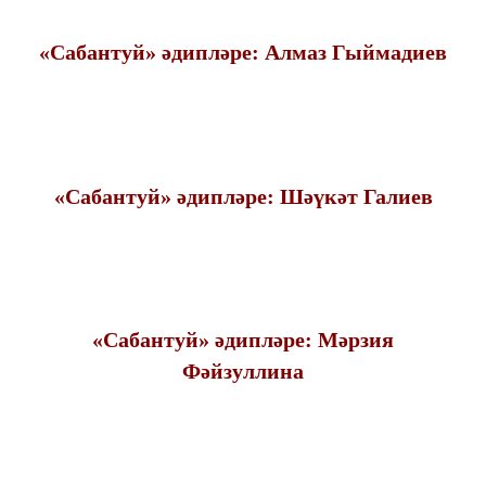
«Сабантуй» әдипләре: Алмаз Гыймадиев
«Сабантуй» әдипләре: Шәүкәт Галиев
«Сабантуй» әдипләре: Мәрзия
Фәйзуллина