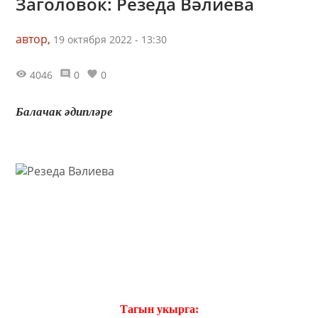
Заголовок: Резеда Вәлиева
автор,
19 октября 2022 - 13:30
4046
0
0
Балачак әдипләре
Тагын укырга: