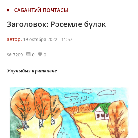
САБАНТУЙ ПОЧТАСЫ
Заголовок: Рәсемле бүләк
автор,
19 октября 2022 - 11:57
7209
0
0
Укучыбыз күчтәнәче