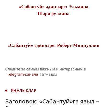
«Сабантуй» әдипләре: Эльмира
Шәрифуллина
«Сабантуй» әдипләре: Роберт Миңнуллин
Следите за самым важным и интересным в
Telegram-канале
Татмедиа
ЯҢАЛЫКЛАР
Заголовок: «Сабантуй»га языл –