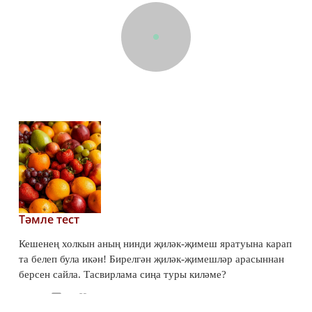
Тәмле тест
Кешенең холкын аның нинди җиләк-җимеш яратуына карап
та белеп була икән! Бирелгән җиләк-җимешләр арасыннан
берсен сайла. Тасвирлама сиңа туры киләме?
66
0
0