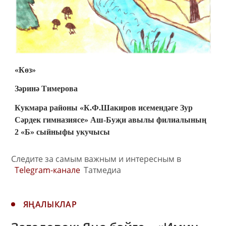
«К
өз
»
Зәринә Тимерова
Кукмара районы
«
К.Ф.Шакиров исемендәге Зур
Сәрдек гимназиясе
»
Аш-Буҗи авылы филиалының
2 «Б» сыйныфы укучысы
Следите за самым важным и интересным в
Telegram-канале
Татмедиа
ЯҢАЛЫКЛАР