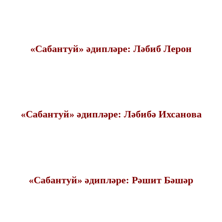
«Сабантуй» әдипләре: Ләбиб Лерон
«Сабантуй» әдипләре: Ләбибә Ихсанова
«Сабантуй» әдипләре: Рәшит Бәшәр