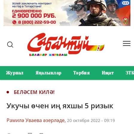
Журнал
Яңалыклар
Тәрбия
Иҗат
ЗТ
БЕЛӘСЕМ КИЛӘ!
Укучы өчен иң яхшы 5 ризык
Рамилә Уваева әзерләде,
20 октября 2022 - 09:19