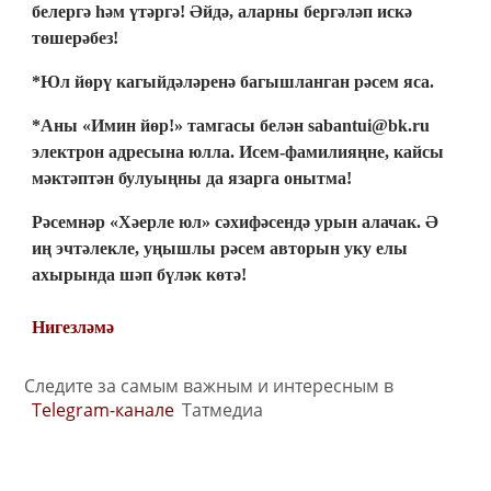
белергә һәм үтәргә! Әйдә, аларны бергәләп искә
төшерәбез!
*Юл йөрү кагыйдәләренә багышланган рәсем яса.
*Аны «Имин йөр!» тамгасы белән sabantui@bk.ru
электрон адресына юлла. Исем-фамилияңне, кайсы
мәктәптән булуыңны да язарга онытма!
Рәсемнәр «Хәерле юл» сәхифәсендә урын алачак. Ә
иң эчтәлекле, уңышлы рәсем авторын уку елы
ахырында шәп бүләк көтә!
Нигезләмә
Следите за самым важным и интересным в
Telegram-канале
Татмедиа