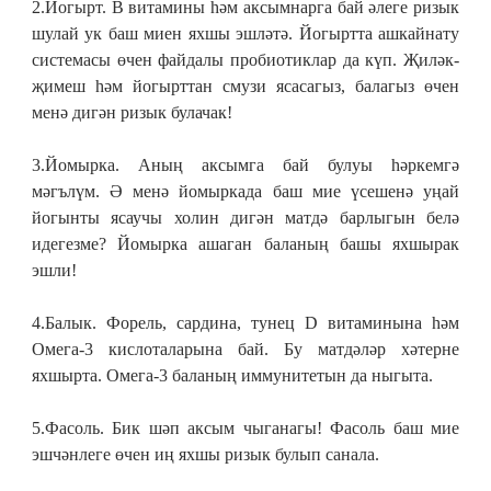
2.Йогырт. В витамины һәм аксымнарга бай әлеге ризык
шулай ук баш миен яхшы эшләтә. Йогыртта ашкайнату
системасы өчен файдалы пробиотиклар да күп. Җиләк-
җимеш һәм йогырттан смузи ясасагыз, балагыз өчен
менә дигән ризык булачак!
3.Йомырка. Аның аксымга бай булуы һәркемгә
мәгълүм. Ә менә йомыркада баш мие үсешенә уңай
йогынты ясаучы холин дигән матдә барлыгын белә
идегезме? Йомырка ашаган баланың башы яхшырак
эшли!
4.Балык. Форель, сардина, тунец
D
витаминына һәм
Омега-3 кислоталарына бай. Бу матдәләр хәтерне
яхшырта. Омега-3 баланың иммунитетын да ныгыта.
5.Фасоль. Бик шәп аксым чыганагы! Фасоль баш мие
эшчәнлеге өчен иң яхшы ризык булып санала.