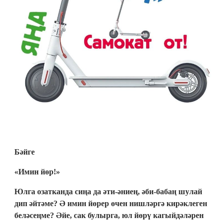
Бәйге
«Имин йөр!»
Юлга озатканда сиңа да әти-әниең, әби-бабаң шулай
дип әйтәме? Ә имин йөрер өчен нишләргә кирәклеген
беләсеңме? Әйе, сак булырга, юл йөрү кагыйдәләрен