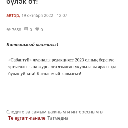
бүләк от!
автор,
19 октября 2022 - 12:07
7658
0
0
Катнашмый калмагыз!
«Сабантуй» журналы редакциясе 2023 елның беренче
яртыеллыгына журналга язылган укучылары арасында
бүләк уйната! Катнашмый калмагыз!
Следите за самым важным и интересным в
Telegram-канале
Татмедиа