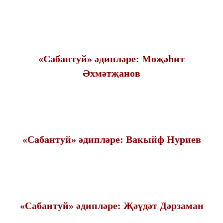
«Сабантуй» әдипләре: Мөҗәһит
Әхмәтҗанов
«Сабантуй» әдипләре: Вакыйф Нуриев
«Сабантуй» әдипләре: Җәүдәт Дәрзаман