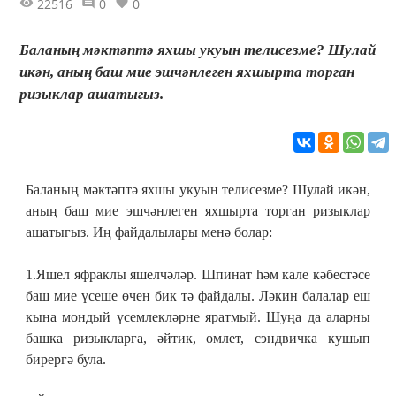
22516
0
0
Баланың мәктәптә яхшы укуын телисезме? Шулай
икән, аның баш мие эшчәнлеген яхшырта торган
ризыклар ашатыгыз.
Баланың мәктәптә яхшы укуын телисезме? Шулай икән,
аның баш мие эшчәнлеген яхшырта торган ризыклар
ашатыгыз. Иң файдалылары менә болар:
1.Яшел яфраклы яшелчәләр. Шпинат һәм кале кәбестәсе
баш мие үсеше өчен бик тә файдалы. Ләкин балалар еш
кына мондый үсемлекләрне яратмый. Шуңа да аларны
башка ризыкларга, әйтик, омлет, сэндвичка кушып
бирергә була.