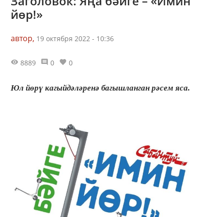
Заголовок: Яңа бәйге – «Имин
йөр!»
автор,
19 октября 2022 - 10:36
8889
0
0
Юл йөрү кагыйдәләренә багышланган рәсем яса.