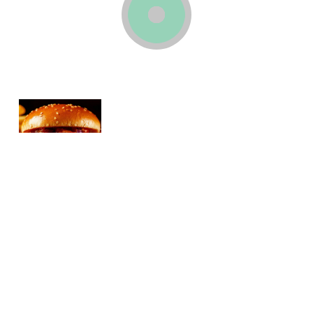
Бургер
Кирәк булачак:
61
0
0