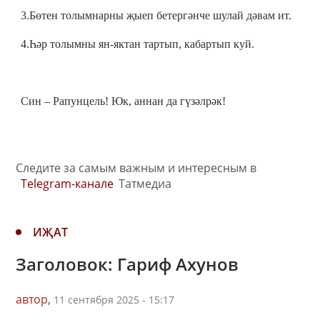
3.Бөтен толымнарны җыеп бетергәнче шулай дәвам ит.
4.Һәр толымны ян-яктан тартып, кабартып куй.
Син – Рапунцель! Юк, аннан да гүзәлрәк!
Следите за самым важным и интересным в
Telegram-канале
Татмедиа
ИҖАТ
Заголовок: Гариф Ахунов
автор,
11 сентября 2025 - 15:17