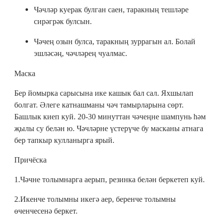
Чәчләр куерак булган саен, таракның тешләре
сирәгрәк булсын.
Чәчең озын булса, таракның зуррагын ал. Болай
эшләсәң, чәчләрең чуалмас.
Маска
Бер йомырка сарысына ике кашык бал сал. Яхшылап
болгат. Әлеге катнашманы чәч тамырларына сөрт.
Башлык киеп куй. 20-30 минуттан чәчеңне шампунь һәм
җылы су белән ю. Чәчләрне үстерүче бу масканы атнага
бер тапкыр кулланырга ярый.
Причёска
1.Чәчне толымнарга аерып, резинка белән беркетеп куй.
2.Икенче толымны икегә аер, беренче толымны
өченчесенә беркет.