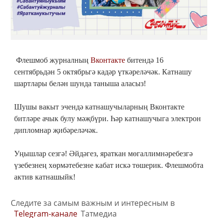
Флешмоб журналның
Вконтакте
битендә 16
сентябрьдән 5 октябрьгә кадәр үткәреләчәк. Катнашу
шартлары белән шунда таныша аласыз!
Шушы вакыт эчендә катнашучыларның Вконтакте
битләре ачык булу мәҗбүри. Һәр катнашучыга электрон
дипломнар җибәреләчәк.
Уңышлар сезгә! Әйдәгез, яраткан мөгаллимнәребезгә
үзебезнең хөрмәтебезне кабат искә төшерик. Флешмобта
актив катнашыйк!
Следите за самым важным и интересным в
Telegram-канале
Татмедиа