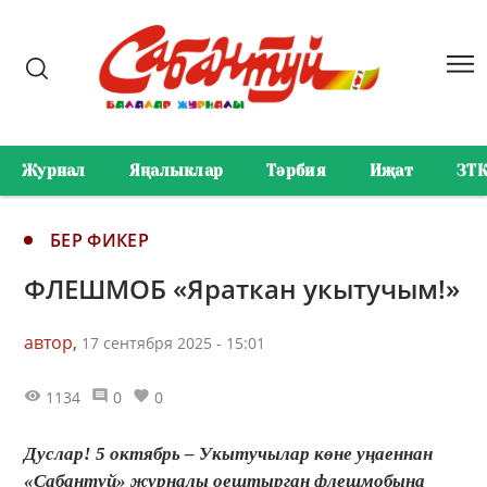
Журнал
Яңалыклар
Тәрбия
Иҗат
ЗТ
БЕР ФИКЕР
ФЛЕШМОБ «Яраткан укытучым!»
автор,
17 сентября 2025 - 15:01
1134
0
0
Дуслар! 5 октябрь – Укытучылар көне уңаеннан
«Сабантуй» журналы оештырган флешмобына