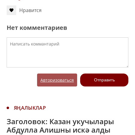
Нравится
Нет комментариев
Авторизоваться
Отправить
ЯҢАЛЫКЛАР
Заголовок: Казан укучылары
Абдулла Алишны искә алды