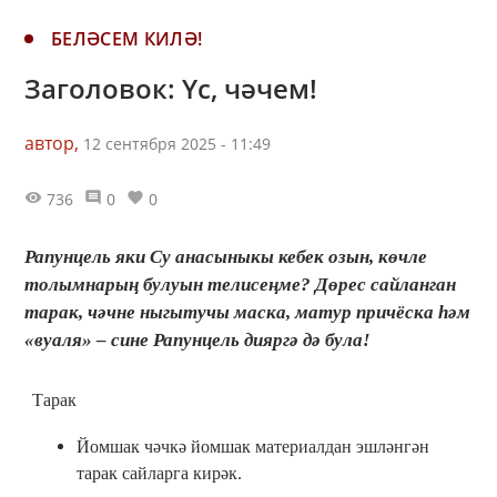
БЕЛӘСЕМ КИЛӘ!
Заголовок: Үс, чәчем!
автор,
12 сентября 2025 - 11:49
736
0
0
Рапунцель яки Су анасыныкы кебек озын, көчле
толымнарың булуын телисеңме? Дөрес сайланган
тарак, чәчне ныгытучы маска, матур причёска һәм
«вуаля» – сине Рапунцель дияргә дә була!
Тарак
Йомшак чәчкә йомшак материалдан эшләнгән
тарак сайларга кирәк.