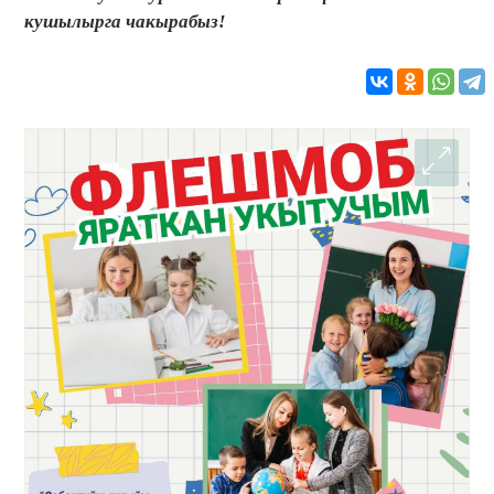
кушылырга чакырабыз!