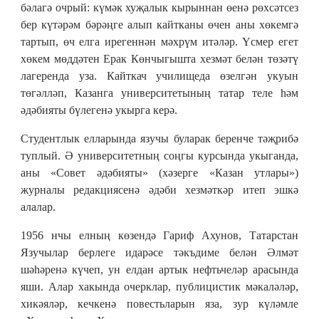
бәлагә очрый: күмәк хуҗалык кырыннан өенә рөхсәтсез
бер күтәрәм бәрәңге алып кайтканы өчен аны хөкемгә
тартып, өч елга ирегеннән мәхрүм итәләр. Үсмер егет
хөкем мөддәтен Ерак Көнчыгышта хезмәт белән төзәтү
лагеренда уза. Кайткач училищеда өзелгән укуын
төгәлләп, Казанга университетының татар теле һәм
әдәбияты бүлегенә укырга керә.
Студентлык елларында язучы буларак беренче тәҗрибә
туплый. Ә университетның соңгы курсында укыганда,
аны «Совет әдәбияты» (хәзерге «Казан утлары»)
журналы редакциясенә әдәби хезмәткәр итеп эшкә
алалар.
1956 нчы елның көзендә Гариф Ахунов, Татарстан
Язучылар берлеге идарәсе тәкъдиме белән Әлмәт
шәһәренә күчеп, ун елдан артык нефтьчеләр арасында
яши. Алар хакында очерклар, публицистик мәкаләләр,
хикәяләр, кечкенә повестьларын яза, зур күләмле