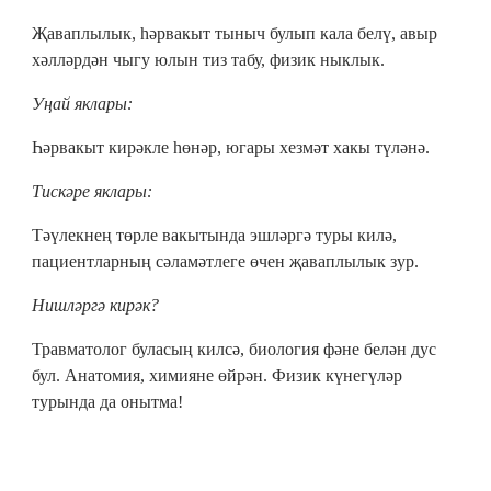
Җаваплылык, һәрвакыт тыныч булып кала белү, авыр
хәлләрдән чыгу юлын тиз табу, физик ныклык.
Уңай яклары:
Һәрвакыт кирәкле һөнәр, югары хезмәт хакы түләнә.
Тискәре яклары:
Тәүлекнең төрле вакытында эшләргә туры килә,
пациентларның сәламәтлеге өчен җаваплылык зур.
Нишләргә кирәк?
Травматолог буласың килсә, биология фәне белән дус
бул. Анатомия, химияне өйрән. Физик күнегүләр
турында да онытма!