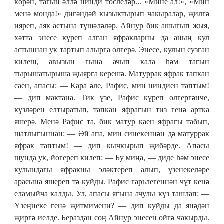
көрән, тагын әллә нинди төслеләр... «Мине ал!», «Мин
менә монда!» дигәндәй кызыктырып чакыралар, җилгә
ияреп, аяк астына түшәләләр. Айнур бик ашыгып җыя,
хәтта энесе күреп алган яфракларны да аның кул
астыннан ук тартып алырга өлгерә. Энесе, кулын сузган
килеш, авызын гына ачып кала һәм тагын
тырышатырыша җыярга керешә. Матуррак яфрак тапкан
саен, апасы: — Кара әле, Рафис, мин ниндиен таптым!
— дип мактана. Тик үзе, Рафис күреп өлгергәнче,
күзләрен елтыратып, тапкан яфрагын тиз генә артка
яшерә. Менә Рафис та, бик матур каен яфрагы табып,
шатлыгыннан: — Әй апа, мин синекеннән дә матуррак
яфрак таптым! — дип кычкырып җибәрде. Апасы
шунда ук, йөгереп килеп: — Бу миңа, — диде һәм энесе
кулындагы яфракны эләктереп алып, үзенекеләре
арасына яшереп тә куйды. Рафис гарьлегеннән чүт кенә
еламыйча калды. Ул, апасы ягына ачулы күз ташлап: —
Үзеңнеке генә җитмимени? — дип куйды да янәдән
җиргә иелде. Бераздан соң Айнур энесен өйгә чакырды.