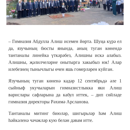
– Гимназия Абдулла Алиш исемен йөртә. Шуңа күрә ел
да, язучының бюсты янында, аның туган көнендә
тантаналы линейка үткәрәбез, Алишны искә алабыз.
Алишны, җәлилчеләрне онытырга хакыбыз юк! Алар
илебезнең тынычлыгы өчен яшь гомерләрен куйган.
Язучының туган көненә кадәр 12 сентябрьдә әле 1
сыйныф укучыларын гимназистлыкка яки Алиш
варислары сафларына да кабул иттек, – дип сөйләде
гимназия директоры Рәхимә Арсланова.
Тантаналы митинг биюләр, шигырьләр һәм Алиш
һәйкәленә чәчәкләр кую белән дәвам итте.