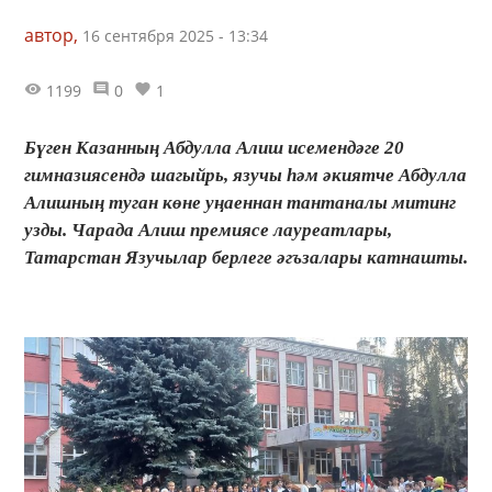
автор,
16 сентября 2025 - 13:34
1199
0
1
Бүген Казанның Абдулла Алиш исемендәге 20
гимназиясендә шагыйрь, язучы һәм әкиятче Абдулла
Алишның туган көне уңаеннан тантаналы митинг
узды. Чарада Алиш премиясе лауреатлары,
Татарстан Язучылар берлеге әгъзалары катнашты.