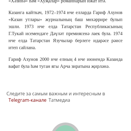
«Хәзинә» һәм «Хуҗалар» романнарын ижат итә.
Казанга кайткач, 1972–1974 нче елларда Гариф Ахунов
«Казан утлары» журналының баш мөхәррире булып
эшли. 1973 нче елда Татарстан Республикасының
Г.Тукай исемендәге Дәүләт премиясенә лаек була. 1974
нче елда Татарстан Язучылар берлеге идарәсе рәисе
итеп сайлана.
Гариф Ахунов 2000 нче елның 4 нче июнендә Казанда
вафат була һәм туган ягы Арча зиратына җирләнә.
Следите за самым важным и интересным в
Telegram-канале
Татмедиа