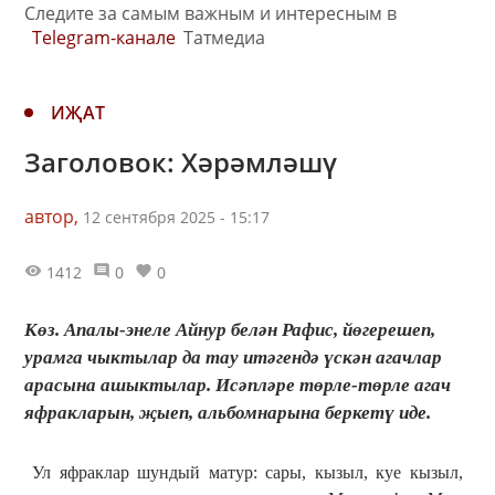
Следите за самым важным и интересным в
Telegram-канале
Татмедиа
ИҖАТ
Заголовок: Хәрәмләшү
автор,
12 сентября 2025 - 15:17
1412
0
0
Көз. Апалы-энеле Айнур белән Рафис, йөгерешеп,
урамга чыктылар да тау итәгендә үскән агачлар
арасына ашыктылар. Исәпләре төрле-төрле агач
яфракларын, җыеп, альбомнарына беркетү иде.
Ул яфраклар шундый матур: сары, кызыл, куе кызыл,