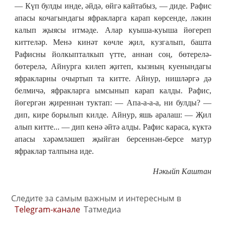
— Күп булды инде, әйдә, өйгә кайтабыз, — диде. Рафис
апасы кочагындагы яфракларга карап көрсенде, ләкин
калып җыясы итмәде. Алар куыша-куыша йөгереп
киттеләр. Менә кинәт көчле җил, кузгалып, башта
Рафисны йолкыпталкып үтте, аннан соң, бөтерелә-
бөтерелә, Айнурга килеп җитеп, кызның куенындагы
яфракларны очыртып та китте. Айнур, нишләргә дә
белмичә, яфракларга ымсынып карап калды. Рафис,
йөгергән җиреннән туктап: — Апа-а-а-а, ни булды? —
дип, кире борылып килде. Айнур, яшь аралаш: — Җил
алып китте... — дип кенә әйтә алды. Рафис караса, күктә
апасы хәрәмләшеп җыйган берсеннән-берсе матур
яфраклар талпына иде.
Нәкыйп Каштан
Следите за самым важным и интересным в
Telegram-канале
Татмедиа