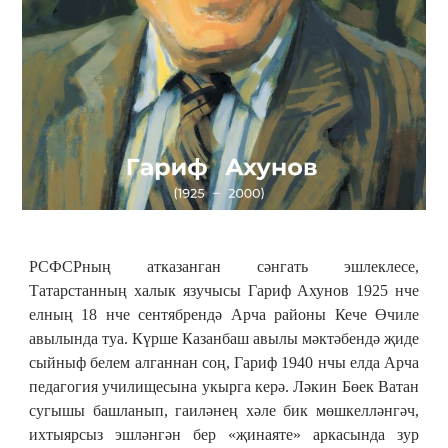
РСФСРның атказанган сәнгать эшлеклесе,
Татарстанның халык язучысы Гариф Ахунов 1925 нче
елның 18 нче сентябрендә Арча районы Кече Өчиле
авылында туа. Күрше Казанбаш авылы мәктәбендә җиде
сыйныф белем алганнан соң, Гариф 1940 нчы елда Арча
педагогия училищесына укырга керә. Ләкин Бөек Ватан
сугышы башланып, гаиләнең хәле бик мөшкелләнгәч,
ихтыярсыз эшләнгән бер «җинаяте» аркасында зур