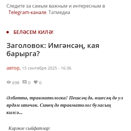
Следите за самым важным и интересным в
Telegram-канале
Татмедиа
БЕЛӘСЕМ КИЛӘ!
Заголовок: Имгәнсәң, кая
барырга?
автор,
15 сентября 2025 - 16:36
698
0
0
Әлбәттә, травматологка! Пешсәң дә, өшесәң дә ул
ярдәм итәчәк. Синең дә травматолог буласың
килсә...
Кирәкле сыйфатлар: