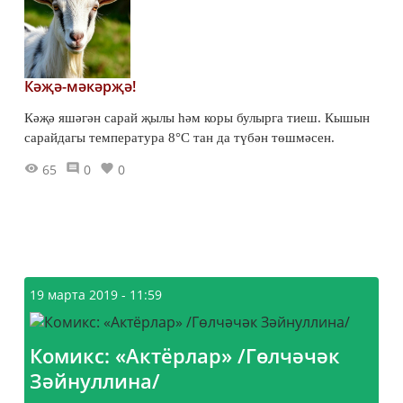
Кәҗә-мәкәрҗә!
Кәҗә яшәгән сарай җылы һәм коры булырга тиеш. Кышын
сарайдагы температура 8°С тан да түбән төшмәсен.
65
0
0
19 марта 2019 - 11:59
Комикс: «Актёрлар» /Гөлчәчәк
Зәйнуллина/