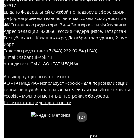
67917
выдано Федеральной службой по надзору в сфере связи,
информационных технологий и массовых коммуникаций
ФИО главного редактора: Зилә Зиннур кызы Фәйзуллина
Адрес редакции: 420066, Россия Федерациясе, Татарстан
Республикасы, Казан шәһәре, Декабристлар урамы, 2 нче
йорт
Телефон редакции: +7 (843) 222-09-84 (1649)
E-mail: sabantui@bk.ru
Учредитель СМИ: АО «ТАТМЕДИА»
Антикоррупционная политика
АО «ТАТМЕДИА» использует «cookie»
для персонализации
сервисов и удобства пользователей сайтом. Использование
«cookie» можно отменить в настройках браузера.
Политика конфиденциальности
12+