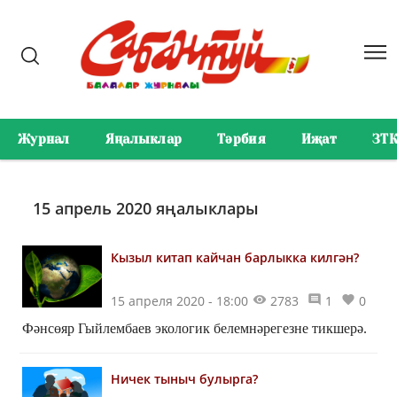
Журнал
Яңалыклар
Тәрбия
Иҗат
ЗТ
15 апрель 2020 яңалыклары
Кызыл китап кайчан барлыкка килгән?
15 апреля 2020 - 18:00
2783
1
0
Фәнсөяр Гыйлембаев экологик белемнәрегезне тикшерә.
Ничек тыныч булырга?