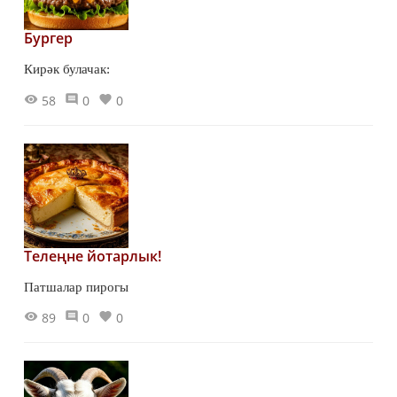
Бургер
Кирәк булачак:
58
0
0
Телеңне йотарлык!
Патшалар пирогы
89
0
0