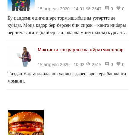
15 апреля 2020 - 14:01
2647
0
0
Бу пандемия дигәннәре тормышыбызны үзгәртте дә
куйды. Моңа кадәр бер-берсен бик сирәк – көнгә нибары
берничә сәгать (кайбер гаиләләрдә минут кына) күргән
гаилә әгъзалары тәүлек буе “бер казанда кайный”...
Мәктәптә эшкуарлыкка өйрәтмәкчеләр
15 апреля 2020 - 10:02
2615
0
0
Тиздән мәктәпләрдә эшкуарлык дәресләре керә башларга
мөмкин.