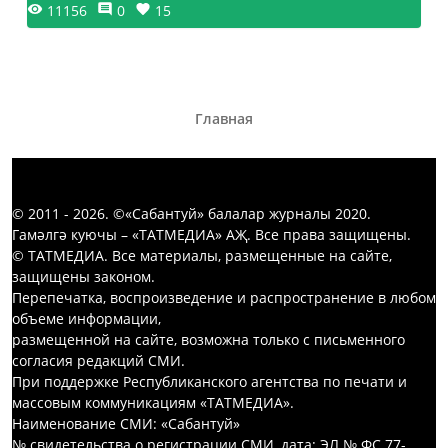
11156
0
15
Главная
© 2011 - 2026. ©«Сабантуй» балалар журналы 2020.
Гамәлгә куючы – «ТАТМЕДИА» АҖ. Все права защищены.
© ТАТМЕДИА. Все материалы, размещенные на сайте,
защищены законом.
Перепечатка, воспроизведение и распространение в любом
объеме информации,
размещенной на сайте, возможна только с письменного
согласия редакций СМИ.
При поддержке Республиканского агентства по печати и
массовым коммуникациям «ТАТМЕДИА».
Наименование СМИ: «Сабантуй»
№ свидетельства о регистрации СМИ, дата: ЭЛ № ФС 77-