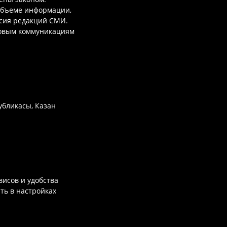
объеме информации,
асия редакций СМИ.
совым коммуникациям
убликасы, Казан
исов и удобства
ть в настройках