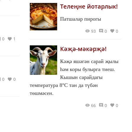
Телеңне йотарлык!
Патшалар пирогы
93
0
0
0
1
Кәҗә-мәкәрҗә!
Кәҗә яшәгән сарай җылы
һәм коры булырга тиеш.
Кышын сарайдагы
0
0
температура 8°С тан да түбән
төшмәсен.
66
0
0