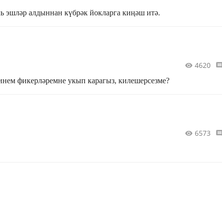
ь эшләр алдыннан күбрәк йокларга киңәш итә.
4620
 минем фикерләремне укып карагыз, килешерсезме?
6573