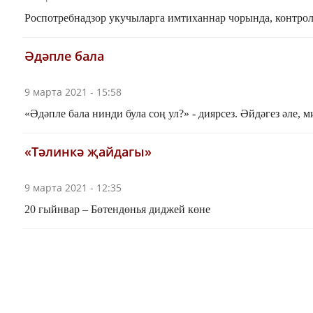
Роспотребнадзор укучыларга имтиханнар чорында, контрол
Әдәпле бала
9 марта 2021 - 15:58
«Әдәпле бала нинди була соң ул?» - диярсез. Әйдәгез әле,
«Тәлинкә җайдагы»
9 марта 2021 - 12:35
20 гыйнвар – Бөтендөнья диджей көне