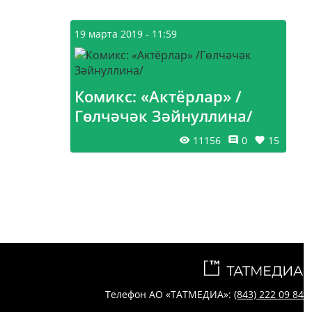
19 марта 2019 - 11:59
Комикс: «Актёрлар» /
Гөлчәчәк Зәйнуллина/
11156
0
15
Телефон АО «ТАТМЕДИА»:
(843) 222 09 84