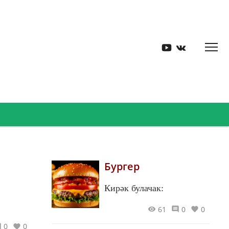
Бургер
Кирәк булачак:
61
0
0
0
0