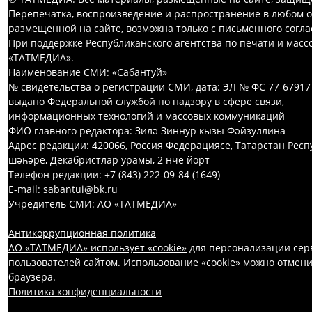
Перепечатка, воспроизведение и распространение в любом 
размещенной на сайте, возможна только с письменного согл
При поддержке Республиканского агентства по печати и мас
«ТАТМЕДИА».
Наименование СМИ: «Сабантуй»
№ свидетельства о регистрации СМИ, дата: ЭЛ № ФС 77-67917
выдано Федеральной службой по надзору в сфере связи,
информационных технологий и массовых коммуникаций
ФИО главного редактора: Зилә Зиннур кызы Фәйзуллина
Адрес редакции: 420066, Россия Федерациясе, Татарстан Респ
шәһәре, Декабристлар урамы, 2 нче йорт
Телефон редакции: +7 (843) 222-09-84 (1649)
E-mail: sabantui@bk.ru
Учредитель СМИ: АО «ТАТМЕДИА»
Антикоррупционная политика
АО «ТАТМЕДИА» использует «cookie»
для персонализации серв
пользователей сайтом. Использование «cookie» можно отмени
браузера.
Политика конфиденциальности