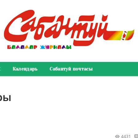
К
Календарь
Сабантуй почтасы
ры
4431