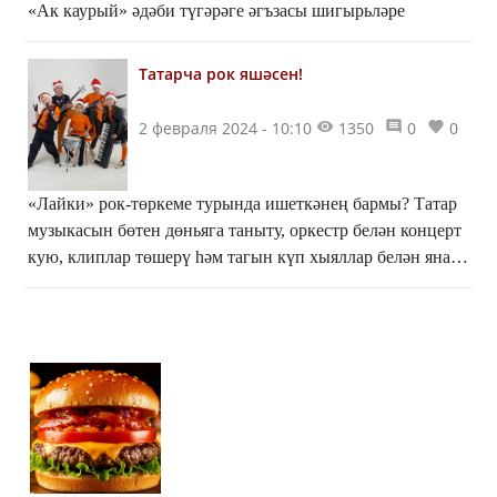
«Ак каурый» әдәби түгәрәге әгъзасы шигырьләре
Татарча рок яшәсен!
2 февраля 2024 - 10:10
1350
0
0
«Лайки» рок-төркеме турында ишеткәнең бармы? Татар
музыкасын бөтен дөньяга таныту, оркестр белән концерт
кую, клиплар төшерү һәм тагын күп хыяллар белән яна
алар.