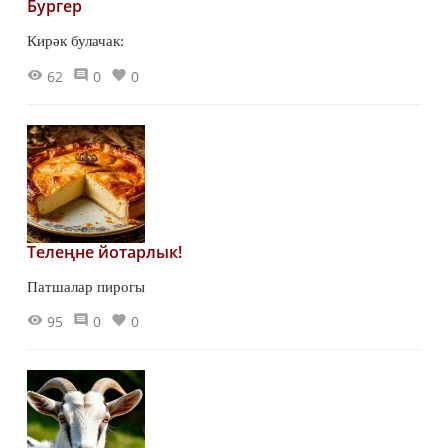
Бургер
Кирәк булачак:
62
0
0
Телеңне йотарлык!
Патшалар пирогы
95
0
0