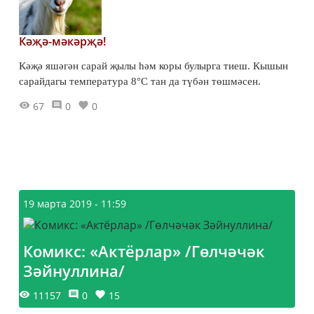
Кәҗә-мәкәрҗә!
Кәҗә яшәгән сарай җылы һәм коры булырга тиеш. Кышын
сарайдагы температура 8°С тан да түбән төшмәсен.
67
0
0
19 марта 2019 - 11:59
Комикс: «Актёрлар» /Гөлчәчәк
Зәйнуллина/
11157
0
15