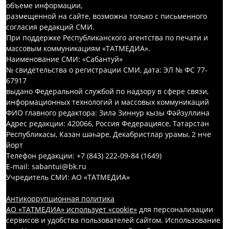
объеме информации,
размещенной на сайте, возможна только с письменного
согласия редакций СМИ.
При поддержке Республиканского агентства по печати и
массовым коммуникациям «ТАТМЕДИА».
Наименование СМИ: «Сабантуй»
№ свидетельства о регистрации СМИ, дата: ЭЛ № ФС 77-
67917
выдано Федеральной службой по надзору в сфере связи,
информационных технологий и массовых коммуникаций
ФИО главного редактора: Зилә Зиннур кызы Фәйзуллина
Адрес редакции: 420066, Россия Федерациясе, Татарстан
Республикасы, Казан шәһәре, Декабристлар урамы, 2 нче
йорт
Телефон редакции: +7 (843) 222-09-84 (1649)
E-mail: sabantui@bk.ru
Учредитель СМИ: АО «ТАТМЕДИА»
Антикоррупционная политика
АО «ТАТМЕДИА» использует «cookie»
для персонализации
сервисов и удобства пользователей сайтом. Использование