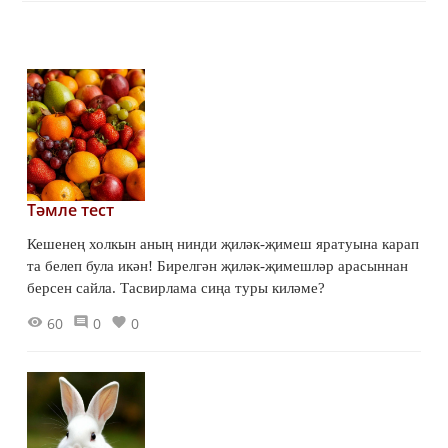
Тәмле тест
Кешенең холкын аның нинди җиләк-җимеш яратуына карап
та белеп була икән! Бирелгән җиләк-җимешләр арасыннан
берсен сайла. Тасвирлама сиңа туры киләме?
60
0
0