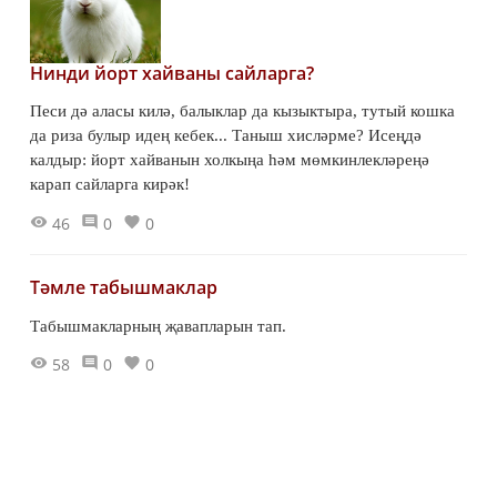
Нинди йорт хайваны сайларга?
Песи дә аласы килә, балыклар да кызыктыра, тутый кошка
да риза булыр идең кебек... Таныш хисләрме? Исеңдә
калдыр: йорт хайванын холкыңа һәм мөмкинлекләреңә
карап сайларга кирәк!
46
0
0
Тәмле табышмаклар
Табышмакларның җавапларын тап.
58
0
0