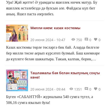
Ура! Җәй җитте! Ә урамдагы яшеллек ничек матур. Бу
яшеллек өстәлебездә дә булсын әле. Файдасы күп бит
аның. Яшел паста әзерлибез.
Милли кием: казах костюмы
20 июня 2024 - 10:47
750
0
0
Казах костюмы төрле төсләргә бик бай. Аларда билгеле
бер милли төсне аерып күрсәтеп булмый. Баш киемнәре
дә күплеге белән шаккатыра. Такыя, калпак, борик,
кимешек, тымак, саукеле... Болар барысы да баш киеме.
Ташламалы бәя белән язылуның соңгы
көне!
20 июня 2024 - 09:44
1351
0
0
Бүген «САБАНТУЙ» журналына 540 сумга түгел, ә
506,16 сумга язылып була!