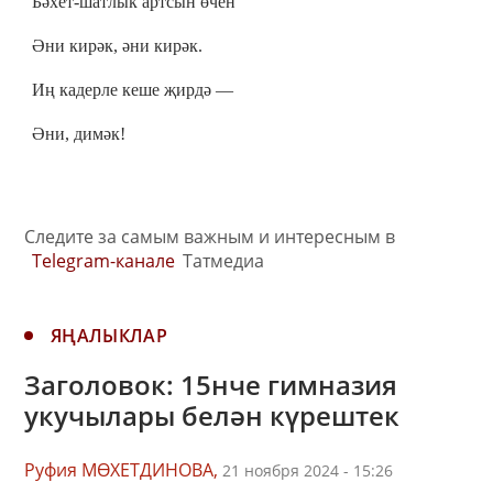
Бәхет-шатлык артсын өчен
Әни кирәк, әни кирәк.
Иң кадерле кеше җирдә —
Әни, димәк!
Следите за самым важным и интересным в
Telegram-канале
Татмедиа
ЯҢАЛЫКЛАР
Заголовок: 15нче гимназия
укучылары белән күрештек
Руфия МӨХЕТДИНОВА,
21 ноября 2024 - 15:26