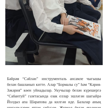
Бәйрәм “Сәйлән” инструменталь ансамле чыгышы
белән башланып китте. Алар “Бормалы су” һәм “Кәрия-
Зәкәрия” көен уйнадылар. Укучылар белән күрешергә
“Сабантуй” газетасында озак еллар эшләгән шагыйрә
Йолдыз апа Шәрапова да килгән иде. Балалар аның
шигырьләрен яттан сөйләде. Журнал белән якыннан