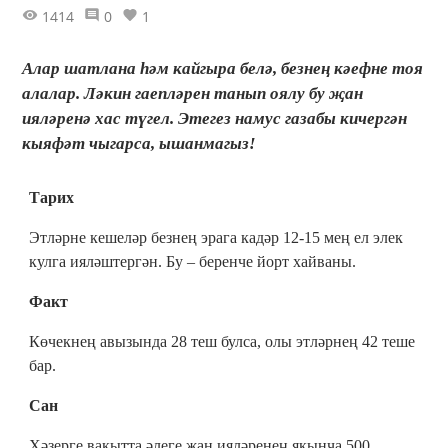
1414
0
1
Алар шатлана һәм кайгыра белә, безнең кәефне тоя
алалар. Ләкин гаепләрен танып оялу бу җан
ияләренә хас түгел. Этегез намус газабы кичергән
кыяфәт чыгарса, ышанмагыз!
Тарих
Этләрне кешеләр безнең эрага кадәр 12-15 мең ел элек
кулга ияләштергән. Бу – беренче йорт хайваны.
Факт
Көчекнең авызында 28 теш булса, олы этләрнең 42 теше
бар.
Сан
Хәзерге вакытта әлеге җан ияләренең якынча 500