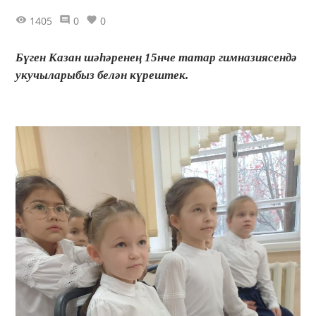
1405
0
0
Бүген Казан шәһәренең 15нче татар гимназиясендә
укучыларыбыз белән күрештек.