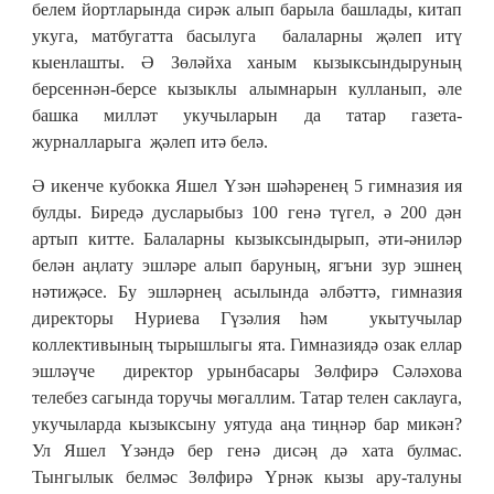
белем йортларында сирәк алып барыла башлады, китап
укуга, матбугатта басылуга балаларны җәлеп итү
кыенлашты. Ә Зөләйха ханым кызыксындыруның
берсеннән-берсе кызыклы алымнарын кулланып, әле
башка милләт укучыларын да татар газета-
журналларыга җәлеп итә белә.
Ә икенче кубокка Яшел Үзән шәһәренең 5 гимназия ия
булды. Биредә дусларыбыз 100 генә түгел, ә 200 дән
артып китте. Балаларны кызыксындырып, әти-әниләр
белән аңлату эшләре алып баруның, ягъни зур эшнең
нәтиҗәсе. Бу эшләрнең асылында әлбәттә, гимназия
директоры Нуриева Гүзәлия һәм укытучылар
коллективының тырышлыгы ята. Гимназиядә озак еллар
эшләүче директор урынбасары Зөлфирә Сәләхова
телебез сагында торучы мөгаллим. Татар телен саклауга,
укучыларда кызыксыну уятуда аңа тиңнәр бар микән?
Ул Яшел Үзәндә бер генә дисәң дә хата булмас.
Тынгылык белмәс Зөлфирә Үрнәк кызы ару-талуны