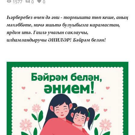
1577
0
0
Һәрберебез өчен дә әни - тормышта төп кеше, аның
мәхәббәте, ничә яшьтә булуыбызга карамастан,
ярдәм итә. Гаилә учагын саклаучы,
илһамландыручы ӘНИЛӘР! Бәйрәм белән!