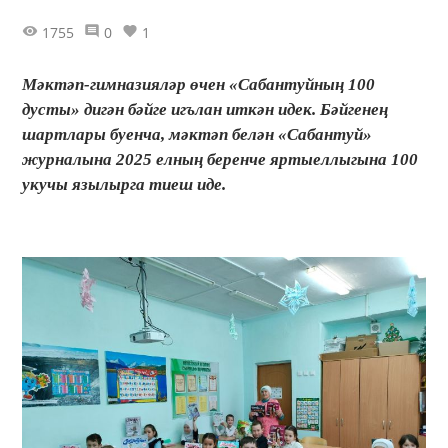
1755
0
1
Мәктәп-гимназияләр өчен «Сабантуйның 100
дусты» дигән бәйге игълан иткән идек. Бәйгенең
шартлары буенча, мәктәп белән «Сабантуй»
журналына 2025 елның беренче яртыеллыгына 100
укучы язылырга тиеш иде.