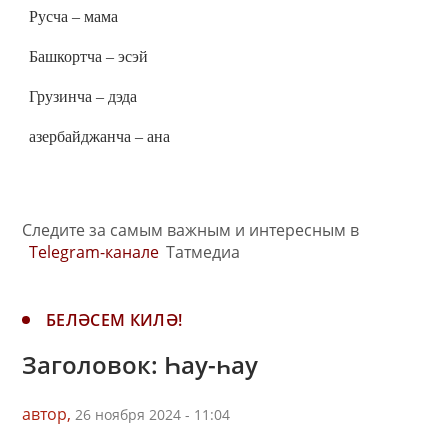
Русча – мама
Башкортча – эсэй
Грузинча – дэда
азербайджанча – ана
Следите за самым важным и интересным в
Telegram-канале
Татмедиа
БЕЛӘСЕМ КИЛӘ!
Заголовок: Һау-һау
автор,
26 ноября 2024 - 11:04