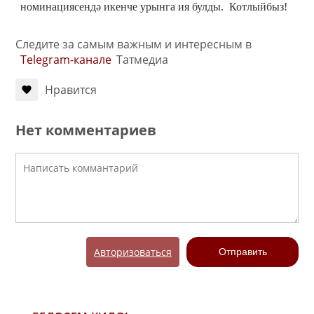
номинациясендә икенче урынга ия булды. Котлыйбыз!
Следите за самым важным и интересным в
Telegram-канале
Татмедиа
Нравится
Нет комментариев
Авторизоваться
Отправить