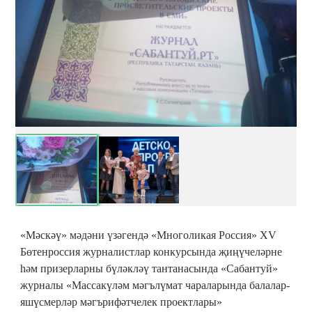
«Мәскәү» мәдәни үзәгендә «Многоликая Россия» XV
Бөтенроссия журналистлар конкурсында җиңүчеләрне
һәм призерларны бүләкләү тантанасында «Сабантуй»
журналы «Массакүләм мәгълүмат чараларында балалар-
яшүсмерләр мәгърифәтчелек проектлары»