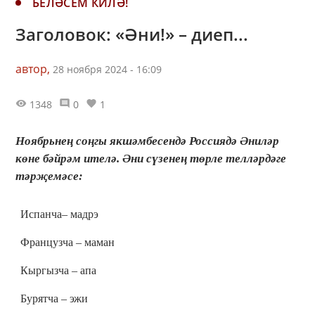
БЕЛӘСЕМ КИЛӘ!
Заголовок: «Әни!» – диеп...
автор,
28 ноября 2024 - 16:09
1348
0
1
Ноябрьнең соңгы якшәмбесендә Россиядә Әниләр
көне бәйрәм ителә. Әни сүзенең төрле телләрдәге
тәрҗемәсе:
Испанча– мадрэ
Французча – маман
Кыргызча – апа
Бурятча – эжи