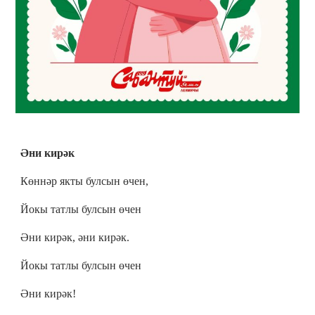
Әни кирәк
Көннәр якты булсын өчен,
Йокы татлы булсын өчен
Әни кирәк, әни кирәк.
Йокы татлы булсын өчен
Әни кирәк!