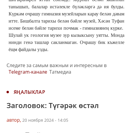
танышып, балалар истәлекле бүләкләргә дә ия булды.
Күркәм очрашу гимназия музейларын карау белән дәвам
итте. Бишбалта тарихы белән бәйле музей, Хәсән Туфан
исеме белән бәйле тарихи почмак - гимназиянең күрке.
Шулай ук геология музее зур кызыксыну уятты. Монда
нинди генә ташлар сакланмаган. Очрашу бик къжелле
ёщм файдалы узды.
Следите за самым важным и интересным в
Telegram-канале
Татмедиа
ЯҢАЛЫКЛАР
Заголовок: Түгәрәк өстәл
автор,
20 ноября 2024 - 14:05