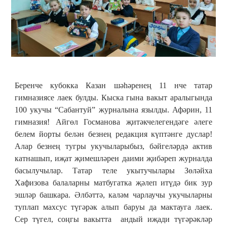
Беренче кубокка Казан шәһәренең 11 нче татар
гимназиясе лаек булды. Кыска гына вакыт аралыгында
100 укучы “Сабантуй” журналына язылды. Афәрин, 11
гимназия! Айгөл Госманова җитәкчелегендәге әлеге
белем йорты белән безнең редакция күптәнге дуслар!
Алар безнең тугры укучыларыбыз, бәйгеләрдә актив
катнашып, иҗат җимешләрен даими җибәреп журналда
басылучылар. Татар теле укытучылары Зөләйха
Хафизова балаларны матбугатка җәлеп итүдә бик зур
эшләр башкара. Әлбәттә, каләм чарлаучы укучыларны
туплап махсус түгәрәк алып баруы да мактауга лаек.
Сер түгел, соңгы вакытта андый иҗади түгәрәкләр