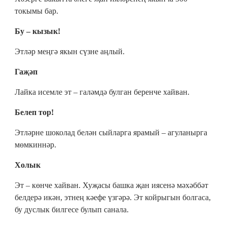
токымы бар.
Бу – кызык!
Этләр меңгә якын сүзне аңлый.
Гаҗәп
Лайка исемле эт – галәмдә булган беренче хайван.
Белеп тор!
Этләрне шоколад белән сыйларга ярамый – агуланырга
мөмкиннәр.
Холык
Эт – көнче хайван. Хуҗасы башка җан иясенә мәхәббәт
белдерә икән, этнең кәефе үзгәрә. Эт койрыгын болгаса,
бу дуслык билгесе булып санала.