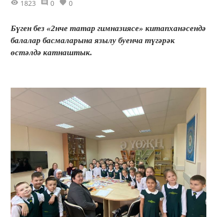
1823
0
0
Бүген без «2нче татар гимназиясе» китапханәсендә
балалар басмаларына язылу буенча түгәрәк
өстәлдә катнаштык.