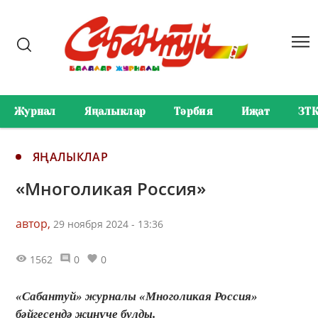
Журнал
Яңалыклар
Тәрбия
Иҗат
ЗТ
ЯҢАЛЫКЛАР
«Многоликая Россия»
автор,
29 ноября 2024 - 13:36
1562
0
0
«Сабантуй» журналы «Многоликая Россия»
бәйгесендә җиңүче булды.