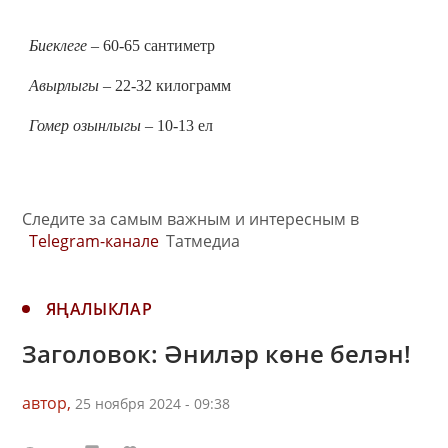
Биеклеге
– 60-65 сантиметр
Авырлыгы
– 22-32 килограмм
Гомер озынлыгы
– 10-13 ел
Следите за самым важным и интересным в
Telegram-канале
Татмедиа
ЯҢАЛЫКЛАР
Заголовок: Әниләр көне белән!
автор,
25 ноября 2024 - 09:38