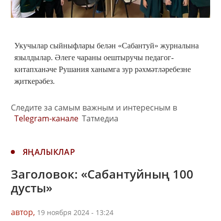
Укучылар сыйныфлары белән «Сабантуй» журналына
язылдылар. Әлеге чараны оештыручы педагог-
китапханәче Рушания ханымга зур рәхмәтләребезне
җиткерәбез.
Следите за самым важным и интересным в
Telegram-канале
Татмедиа
ЯҢАЛЫКЛАР
Заголовок: «Сабантуйның 100
дусты»
автор,
19 ноября 2024 - 13:24