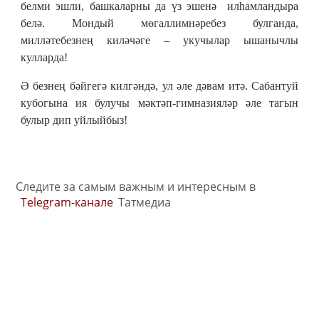
белми эшли, башкаларны да үз эшенә илһамландыра
белә. Мондый мөгаллимнәребез булганда,
милләтебезнең киләчәге – укучылар ышанычлы
кулларда!
Ә безнең бәйгегә килгәндә, ул әле дәвам итә. Сабантуй
кубогына ия булучы мәктәп-гимназияләр әле тагын
булыр дип уйлыйбыз!
Следите за самым важным и интересным в
Telegram-канале
Татмедиа