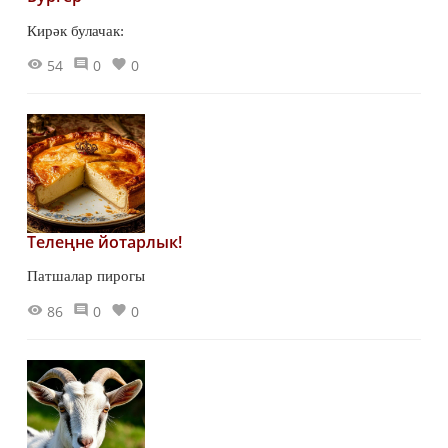
Кирәк булачак:
54
0
0
Телеңне йотарлык!
Патшалар пирогы
86
0
0