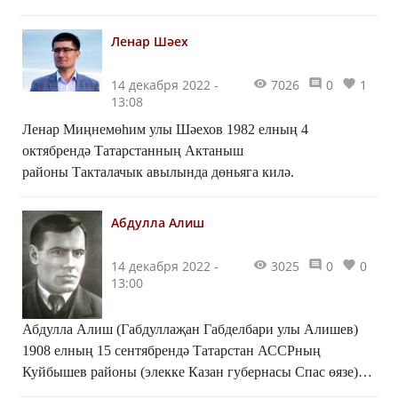
эшлеклесе
Ленар Шәех
14 декабря 2022 -
7026
0
1
13:08
Ленар Миңнемөһим улы Шәехов 1982 елның 4
октябрендә Татарстанның Актаныш
районы Такталачык авылында дөньяга килә.
Абдулла Алиш
14 декабря 2022 -
3025
0
0
13:00
Абдулла Алиш (Габдуллаҗан Габделбари улы Алишев)
1908 елның 15 сентябрендә Татарстан АССРның
Куйбышев районы (элекке Казан губернасы Спас өязе)
Көек авылында урта хәлле крестьян гаиләсендә