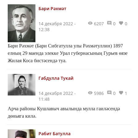
туа.Абдулла...
Бари Рәхмәт
14 декабря 2022 -
6207
0
0
12:38
Бари Рәхмәт (Бари Сибгатулла улы Рәхмәтуллин) 1897
елның 29 маенда элекке Урал губернасының Гурьев өязе
Жилая Коса бистәсендә туа.
Габдулла Тукай
14 декабря 2022 -
5986
0
1
11:48
Арча районы Кушлавыч авылында мулла гаиләсендә
дөньяга килә.
Рабит Батулла