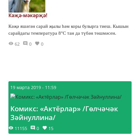
Кәҗә-мәкәрҗә!
Кәҗә яшәгән сарай җылы һәм коры булырга тиеш. Кышын
сарайдагы температура 8°С тан да түбән төшмәсен.
62
0
0
19 марта 2019 - 11:59
Комикс: «Актёрлар» /Гөлчәчәк
Зәйнуллина/
11155
0
15