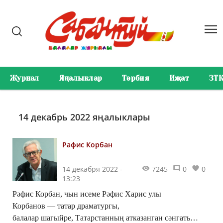
Журнал
Яңалыклар
Тәрбия
Иҗат
ЗТ
14 декабрь 2022 яңалыклары
Рафис Корбан
14 декабря 2022 -
7245
0
0
13:23
Рәфис Корбан, чын исеме Рәфис Харис улы
Корбанов — татар драматургы,
балалар шагыйре, Татарстанның атказанган сәнгать