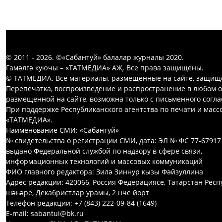
© 2011 - 2026. ©«Сабантуй» балалар журналы 2020.
Гамәлгә куючы – «ТАТМЕДИА» АҖ. Все права защищены.
© ТАТМЕДИА. Все материалы, размещенные на сайте, защищ
Перепечатка, воспроизведение и распространение в любом 
размещенной на сайте, возможна только с письменного согл
При поддержке Республиканского агентства по печати и мас
«ТАТМЕДИА».
Наименование СМИ: «Сабантуй»
№ свидетельства о регистрации СМИ, дата: ЭЛ № ФС 77-67917
выдано Федеральной службой по надзору в сфере связи,
информационных технологий и массовых коммуникаций
ФИО главного редактора: Зилә Зиннур кызы Фәйзуллина
Адрес редакции: 420066, Россия Федерациясе, Татарстан Респ
шәһәре, Декабристлар урамы, 2 нче йорт
Телефон редакции: +7 (843) 222-09-84 (1649)
E-mail: sabantui@bk.ru