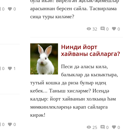
була икән! Бирелгән җиләк-җимешләр
арасыннан берсен сайла. Тасвирлама
0
0
сиңа туры киләме?
32
0
0
Нинди йорт
хайваны сайларга?
Песи дә аласы килә,
0
1
балыклар да кызыктыра,
тутый кошка да риза булыр идең
кебек... Таныш хисләрме? Исеңдә
калдыр: йорт хайванын холкыңа һәм
мөмкинлекләреңә карап сайларга
кирәк!
0
0
25
0
0