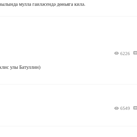
ылында мулла гаиләсендә дөньяга килә.
6226
хлис улы Батуллин)
6549