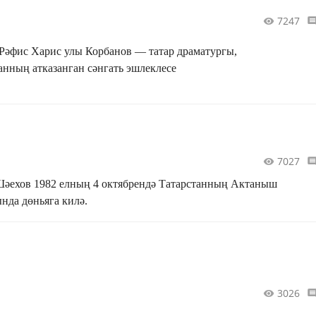
7247
 Рәфис Харис улы Корбанов — татар драматургы,
анның атказанган сәнгать эшлеклесе
7027
әехов 1982 елның 4 октябрендә Татарстанның Актаныш
нда дөньяга килә.
3026