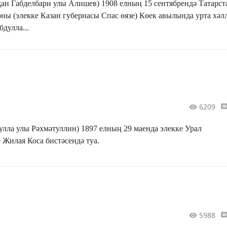
ан Габделбари улы Алишев) 1908 елның 15 сентябрендә Татарст
 (элекке Казан губернасы Спас өязе) Көек авылында урта хәл
бдулла...
6209
улла улы Рәхмәтуллин) 1897 елның 29 маенда элекке Урал
 Жилая Коса бистәсендә туа.
5988