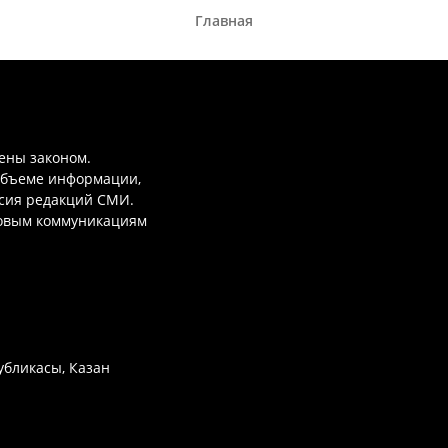
Главная
ены законом.
объеме информации,
асия редакций СМИ.
совым коммуникациям
убликасы, Казан