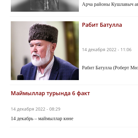
Арча районы Кушлавыч ав
Рабит Батулла
14 декабря 2022 - 11:06
Рабит Батулла (Роберт Мө
Маймыллар турында 6 факт
14 декабря 2022 - 08:29
14 декабрь – маймыллар көне