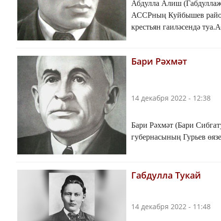
Абдулла Алиш (Габдуллаҗ
АССРның Куйбышев районы
крестьян гаиләсендә туа.А
Бари Рәхмәт
14 декабря 2022 - 12:38
Бари Рәхмәт (Бари Сибгат
губернасының Гурьев өязе
Габдулла Тукай
14 декабря 2022 - 11:48