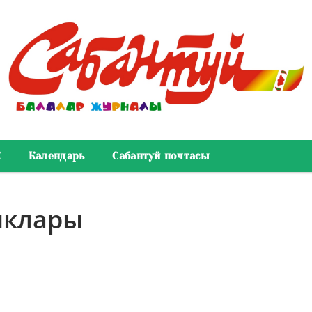
К
Календарь
Сабантуй почтасы
ыклары