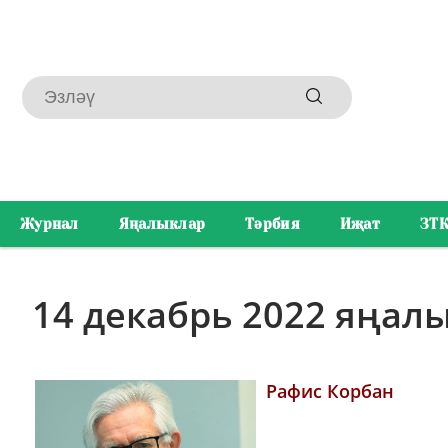
Журнал
Яңалыклар
Тәрбия
Иҗат
ЗТ
14 декабрь 2022 яңал
Рафис Корбан