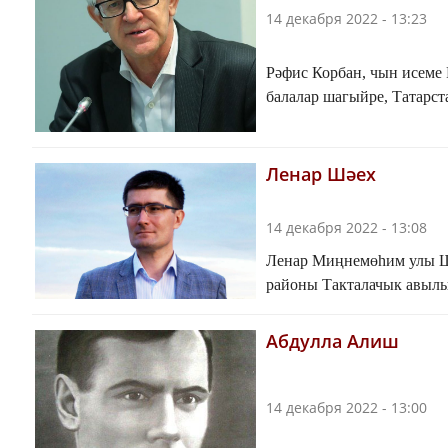
14 декабря 2022 - 13:23
Рәфис Корбан, чын исеме
балалар шагыйре, Татарст
Ленар Шәех
14 декабря 2022 - 13:08
Ленар Миңнемөһим улы Ш
районы Такталачык авылы
Абдулла Алиш
14 декабря 2022 - 13:00