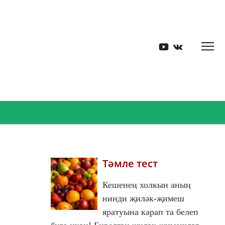
Тәмле тест
Кешенең холкын аның
нинди җиләк-җимеш
яратуына карап та белеп