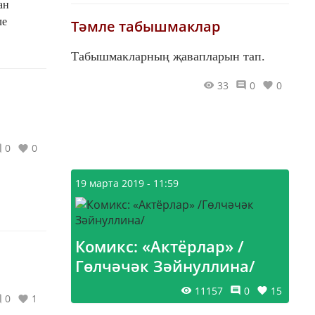
ан
ле
Тәмле табышмаклар
Табышмакларның җавапларын тап.
33
0
0
0
0
19 марта 2019 - 11:59
Комикс: «Актёрлар» /
Гөлчәчәк Зәйнуллина/
11157
0
15
0
1