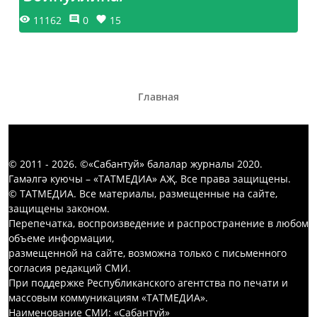
11162
0
15
Главная
© 2011 - 2026. ©«Сабантуй» балалар журналы 2020.
Гамәлгә куючы – «ТАТМЕДИА» АҖ. Все права защищены.
© ТАТМЕДИА. Все материалы, размещенные на сайте,
защищены законом.
Перепечатка, воспроизведение и распространение в любом
объеме информации,
размещенной на сайте, возможна только с письменного
согласия редакций СМИ.
При поддержке Республиканского агентства по печати и
массовым коммуникациям «ТАТМЕДИА».
Наименование СМИ: «Сабантуй»