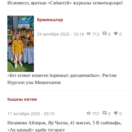
Исәнмесез, яраткан «Сабантуй» журналы хезмәткәрләре!
Ярминкәләр
29 октября 2025 - 16:18
712
0
0
«Без хезмәт кешесен һәрвакыт данлаячакбыз». Рөстәм
Нургали улы Миңнеханов
Кышны көтәм
17 октября 2025 - 09:10
757
0
0
Низамова Айзирәк, Яр Чаллы, 41 мәктәп, 5 В сыйныфы,
«Ак каурый» әдәби түгәрәге