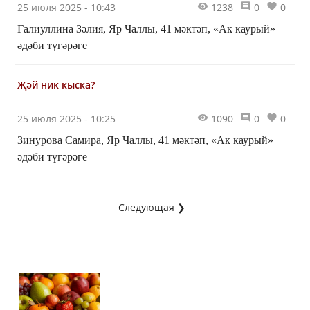
25 июля 2025 - 10:43
1238
0
0
Галиуллина Зәлия, Яр Чаллы, 41 мәктәп, «Ак каурый»
әдәби түгәрәге
Җәй ник кыска?
25 июля 2025 - 10:25
1090
0
0
Зинурова Самира, Яр Чаллы, 41 мәктәп, «Ак каурый»
әдәби түгәрәге
Следующая ❯