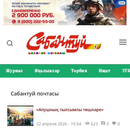
Журнал
Яңалыклар
Тәрбия
Иҗат
ЗТ
Сабантуй почтасы
«Апушның тылсымлы төшләре»
22 апреля 2026 - 15:54
623
0
0