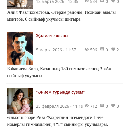
12 марта 2026 - 13:35
584
0
0
Алия Фазлиәхмәтова, Әгерҗе районы, Исәнбай авылы
мәктәбе, 6 сыйныф укучысы шигыре.
Җәлилче җыры
5 марта 2026 - 11:57
596
0
2
Бәһавиева Зилә, Казанның 180 гимназиясенең 3 «А»
сыйныф укучысы
“Әнием турында сүзем”
25 февраля 2026 - 11:19
712
0
3
Әлмәт шәһәре Риза Фәхретдин исемендәге 1 нче
номерлы гимназиянең 4 “Г” сыйныфы укучылары.