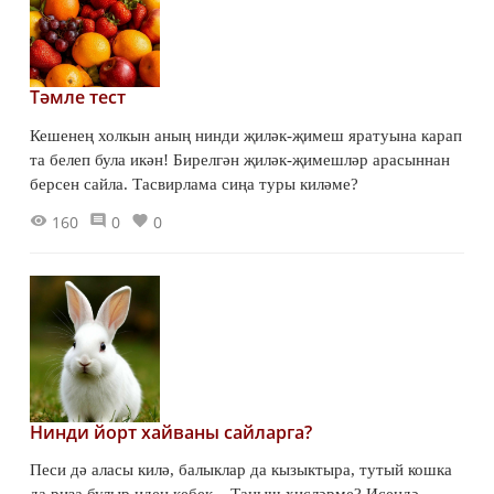
Тәмле тест
Кешенең холкын аның нинди җиләк-җимеш яратуына карап
та белеп була икән! Бирелгән җиләк-җимешләр арасыннан
берсен сайла. Тасвирлама сиңа туры киләме?
160
0
0
Нинди йорт хайваны сайларга?
Песи дә аласы килә, балыклар да кызыктыра, тутый кошка