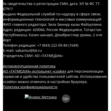
№ свидетельства о регистрации СМИ, дата: ЭЛ № ФС 77-
67917
выдано Федеральной службой по надзору в сфере связи,
информационных технологий и массовых коммуникаций
ФИО главного редактора: Зилә Зиннур кызы Фәйзуллина
Адрес редакции: 420066, Россия Федерациясе, Татарстан
Республикасы, Казан шәһәре, Декабристлар урамы, 2 нче
йорт
Телефон редакции: +7 (843) 222-09-84 (1649)
E-mail: sabantui@bk.ru
Учредитель СМИ: АО «ТАТМЕДИА»
Антикоррупционная политика
АО «ТАТМЕДИА» использует «cookie»
для персонализации
сервисов и удобства пользователей сайтом. Использование
«cookie» можно отменить в настройках браузера.
Политика конфиденциальности
12+