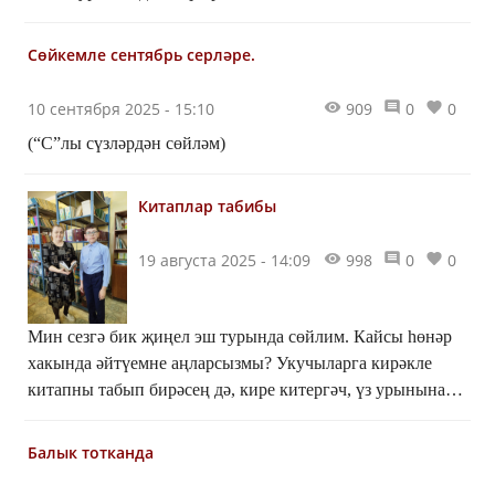
Сөйкемле сентябрь серләре.
10 сентября 2025 - 15:10
909
0
0
(“С”лы сүзләрдән сөйләм)
Китаплар табибы
19 августа 2025 - 14:09
998
0
0
Мин сезгә бик җиңел эш турында сөйлим. Кайсы һөнәр
хакында әйтүемне аңларсызмы? Укучыларга кирәкле
китапны табып бирәсең дә, кире китергәч, үз урынына
куясың. Әлбәттә, китапханәче шулай эшли, диярсез!
Ләкин без уйлаганча җиңелме икән бу һөнәр?
Балык тотканда