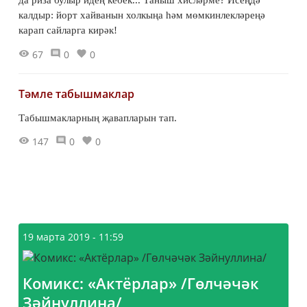
да риза булыр идең кебек... Таныш хисләрме? Исеңдә
калдыр: йорт хайванын холкыңа һәм мөмкинлекләреңә
карап сайларга кирәк!
67
0
0
Тәмле табышмаклар
Табышмакларның җавапларын тап.
147
0
0
19 марта 2019 - 11:59
Комикс: «Актёрлар» /Гөлчәчәк
Зәйнуллина/