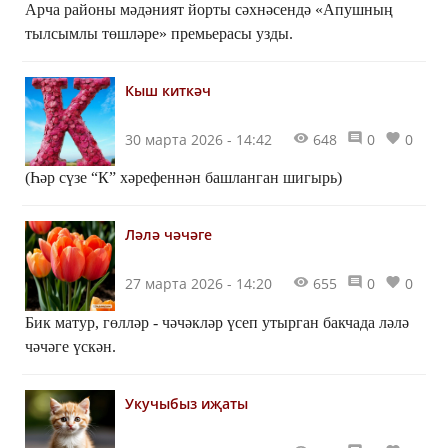
Арча районы мәдәният йорты сәхнәсендә «Апушның
тылсымлы төшләре» премьерасы узды.
Кыш киткәч
30 марта 2026 - 14:42
648
0
0
(Һәр сүзе “К” хәрефеннән башланган шигырь)
Ләлә чәчәге
27 марта 2026 - 14:20
655
0
0
Бик матур, гөлләр - чәчәкләр үсеп утырган бакчада ләлә
чәчәге үскән.
Укучыбыз иҗаты