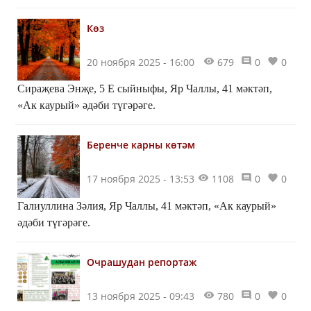
Көз
20 ноября 2025 - 16:00
679
0
0
Сираҗева Энҗе, 5 Е сыйныфы, Яр Чаллы, 41 мәктәп,
«Ак каурый» әдәби түгәрәге.
Беренче карны көтәм
17 ноября 2025 - 13:53
1108
0
0
Галиуллина Зәлия, Яр Чаллы, 41 мәктәп, «Ак каурый»
әдәби түгәрәге.
Очрашудан репортаж
13 ноября 2025 - 09:43
780
0
0