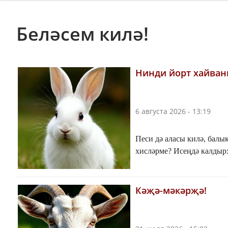
Беләсем килә!
Нинди йорт хайван
6 августа 2026 - 13:19
Песи дә аласы килә, балы
хисләрме? Исеңдә калдыр:
Кәҗә-мәкәрҗә!