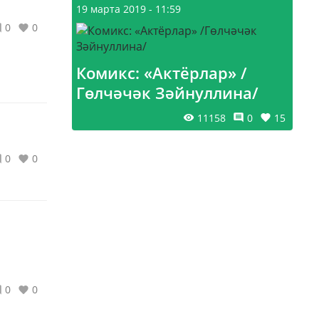
19 марта 2019 - 11:59
0
0
Комикс: «Актёрлар» /
Гөлчәчәк Зәйнуллина/
11158
0
15
0
0
0
0