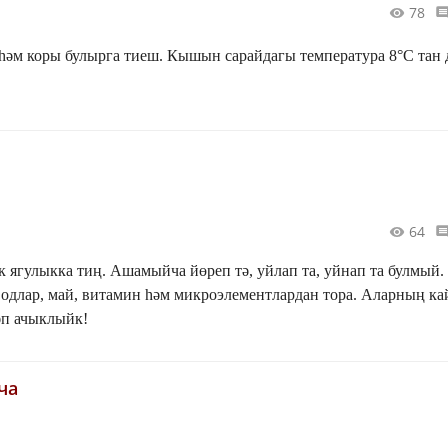
78
һәм коры булырга тиеш. Кышын сарайдагы температура 8°С тан 
64
к ягулыкка тиң. Ашамыйча йөреп тә, уйлап та, уйнап та булмый.
одлар, май, витамин һәм микроэлементлардан тора. Аларның ка
әп ачыклыйк!
ча