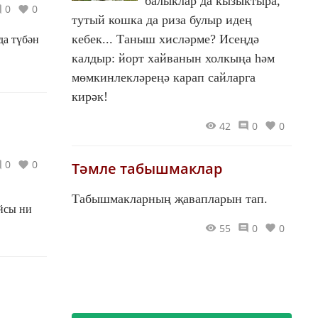
балыклар да кызыктыра,
0
0
тутый кошка да риза булыр идең
кебек... Таныш хисләрме? Исеңдә
да түбән
калдыр: йорт хайванын холкыңа һәм
мөмкинлекләреңә карап сайларга
кирәк!
42
0
0
0
0
Тәмле табышмаклар
Табышмакларның җавапларын тап.
йсы ни
55
0
0