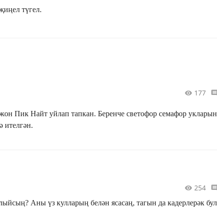
иңел түгел.
177
жон Пик Найт уйлап тапкан. Беренче светофор семафор уклары
ә ителгән.
254
лыйсың? Аны үз кулларың белән ясасаң, тагын да кадерлерәк бул