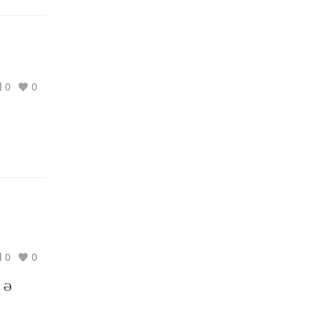
0
0
0
0
. Ә