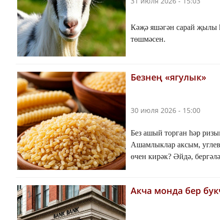
31 июля 2026 - 15:03
Кәҗә яшәгән сарай җылы 
төшмәсен.
Безнең «ягулык»
30 июля 2026 - 15:00
Без ашый торган һәр ризы
Ашамлыклар аксым, углев
өчен кирәк? Әйдә, бергәл
Акча монда бер бук