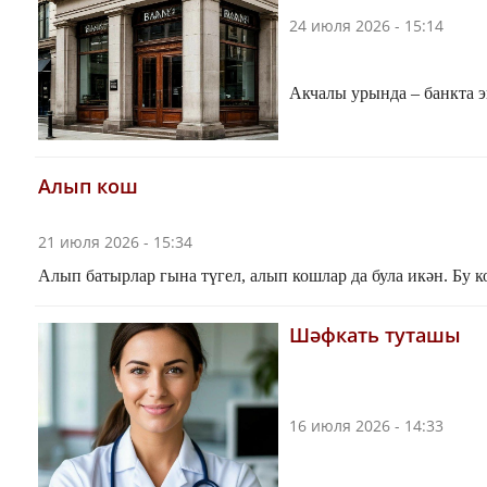
24 июля 2026 - 15:14
Акчалы урында – банкта э
Алып кош
21 июля 2026 - 15:34
Алып батырлар гына түгел, алып кошлар да була икән. Бу ко
Шәфкать туташы
16 июля 2026 - 14:33