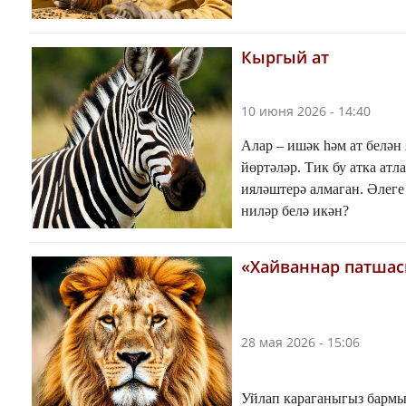
Кыргый ат
10 июня 2026 - 14:40
Алар – ишәк һәм ат белән
йөртәләр. Тик бу атка атл
ияләштерә алмаган. Әлеге
ниләр белә икән?
«Хайваннар патша
28 мая 2026 - 15:06
Уйлап караганыгыз бармы