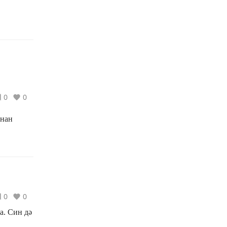
0
0
ннан
0
0
а. Син дә