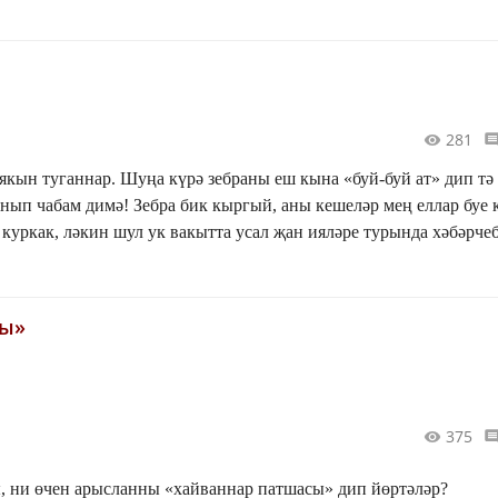
281
 якын туганнар. Шуңа күрә зебраны еш кына «буй-буй ат» дип тә
анып чабам димә! Зебра бик кыргый, аны кешеләр мең еллар буе 
 куркак, ләкин шул ук вакытта усал җан ияләре турында хәбәрче
сы»
375
, ни өчен арысланны «хайваннар патшасы» дип йөртәләр?