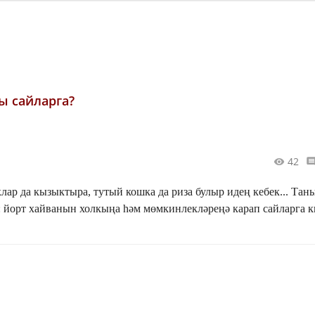
ы сайларга?
42
клар да кызыктыра, тутый кошка да риза булыр идең кебек... Та
 йорт хайванын холкыңа һәм мөмкинлекләреңә карап сайларга к