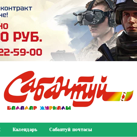
К
Календарь
Сабантуй почтасы