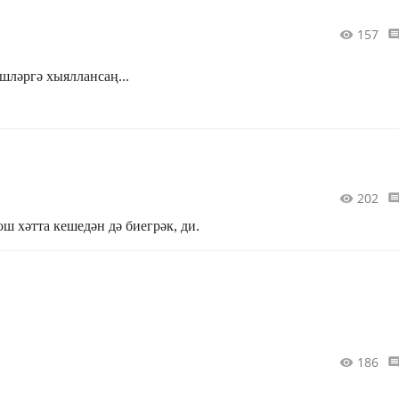
157
шләргә хыяллансаң...
202
ш хәтта кешедән дә биегрәк, ди.
186