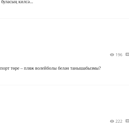
буласың килсә...
196
порт төре – пляж волейболы белән танышабызмы?
222