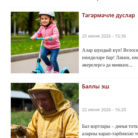
Тәгәрмәчле дуслар
25 июня 2026 - 15:36
Алар шундый күп! Велосипе
ниндиләре бар! Ләкин, им
әверелергә дә мөмкин...
Баллы эш
22 июня 2026 - 16:20
Бал кортлары – дөнья тотк
аларны карап-тәрбияләп 