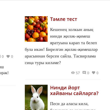
Тәмле тест
Кешенең холкын аның
нинди җиләк-җимеш
яратуына карап та белеп
була икән! Бирелгән җиләк-җимешләр
арасыннан берсен сайла. Тасвирлама
0
0
сиңа туры киләме?
ныш
57
0
0
ирәк!
Нинди йорт
хайваны сайларга?
Песи дә аласы килә,