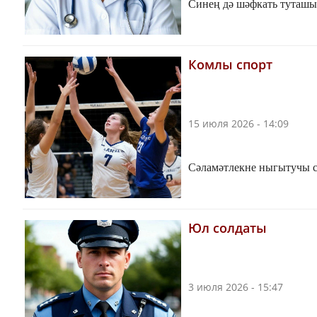
Синең дә шәфкать туташы 
Комлы спорт
15 июля 2026 - 14:09
Сәламәтлекне ныгытучы с
Юл солдаты
3 июля 2026 - 15:47