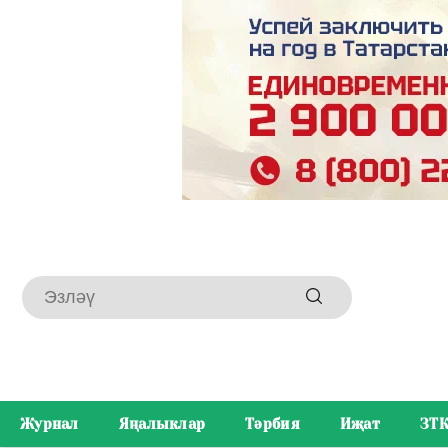
Журнал
Яңалыклар
Тәрбия
Иҗат
ЗТ