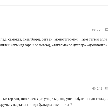
270
д, самокат, скейтборд, сегвей, монотәгәрмәч... Һәм тагын әллә
инлек кагыйдәләрен белмәсәң, «тәгәрмәчле дуслар» «дошманга»
243
асы; тәртип, пөхтәлек яратучы, тырыш, уңган-булган җан ияләре
торучы умартачы нинди булырга тиеш икән?